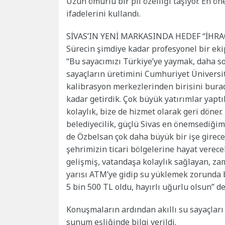
Uzun ömürlü bir pil özelliği taşıyor. En ö
ifadelerini kullandı.
SİVAS’IN YENİ MARKASINDA HEDEF “İHRA
Sürecin şimdiye kadar profesyonel bir ek
“Bu sayacımızı Türkiye’ye yaymak, daha so
sayaçların üretimini Cumhuriyet Üniversit
kalibrasyon merkezlerinden birisini burad
kadar getirdik. Çok büyük yatırımlar yaptı
kolaylık, bize de hizmet olarak geri döner.
belediyecilik, güçlü Sivas en önemsediğim
de Özbelsan çok daha büyük bir işe girece
şehrimizin ticari bölgelerine hayat verece
gelişmiş, vatandaşa kolaylık sağlayan, za
yarısı ATM’ye gidip su yüklemek zorunda b
5 bin 500 TL oldu, hayırlı uğurlu olsun” de
Konuşmaların ardından akıllı su sayaçları
sunum eşliğinde bilgi verildi.