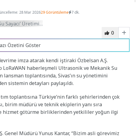
üncelleme: 28 Mar 2026
29 Görüntüleme
7 dk.
0
azı Özetini Göster
 devrime imza atarak kendi iştiraki Özbelsan A.Ş.
hip LoRaWAN haberleşmeli Ultrasonik ve Mekanik Su
n lansman toplantısında, Sivas’ın su yönetimini
den sistemin detayları paylaşıldı.
tım toplantısına Türkiye’nin farklı şehirlerinden çok
ı, birim müdürü ve teknik ekiplerin yanı sıra
e hizmet götürme birliklerinden yetkililer yoğun ilgi
.Ş. Genel Müdürü Yunus Kantar, “Bizim asli görevimiz