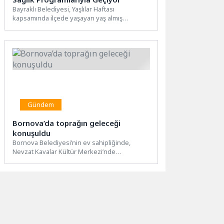
Bayraklı Belediyesi, Yaşlılar Haftası
kapsamında ilçede yaşayan yaş almış
büyükler için sosyal, kültürel ve sağlık...
Gündem
Bornova’da toprağın geleceği
konuşuldu
Bornova Belediyesi’nin ev sahipliğinde,
Nevzat Kavalar Kültür Merkezi’nde
düzenlenen eğitim programında çiftçilere
toprağın verimli kullanımı...