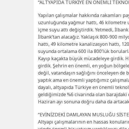
“ALTYAPIDA TÜRKİYE EN ÖNEMLİ TEKNO
Yapılan çalışmalar hakkında rakamları pa
uzunluğunda yağmur hattı, 46 kilometre
içme suyu attı değiştirdik. Yetmedi, İlbank
İlbank’tan alacağız. Yaklaşık 800-900 mil
hattı, 49 kilometre kanalizasyon hattı, 12
suyunda ortalama 600 ila 800’lük borularla
Kayıp kaçakta büyük mücadeleye girdik. H
girdik. Şehrin en önemli, en yoğun bölgele
değil, vatandaşın sağlığını önceleyen de b
yaptık ama en önemli yaptığımız çalışmala
dayalı, altyapıda Türkiye en önemli tekno
geldiğimizde %6 civarında olan barajdaki d
Haziran ayı sonuna doğru daha da artacak
“EVİNİZDEKİ DAMLAYAN MUSLUĞU SİS
Altyapı çalışmalarının en hassas konular