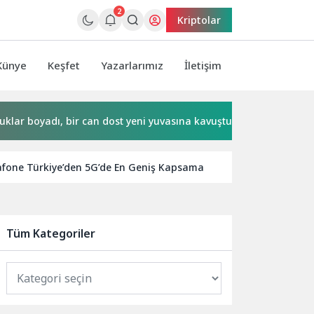
2
Kriptolar
Künye
Keşfet
Yazarlarımız
İletişim
yadı, bir can dost yeni yuvasına kavuştu
Salihli Belediyes
fone Türkiye’den 5G’de En Geniş Kapsama
Yerel İşletmel
Tüm Kategoriler