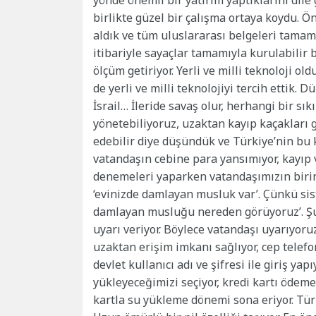
yönde önemli bir yatırım yaptıklarını dil
birlikte güzel bir çalışma ortaya koydu. Ön
aldık ve tüm uluslararası belgeleri tamam
itibariyle sayaçlar tamamıyla kurulabilir b
ölçüm getiriyor. Yerli ve milli teknoloji 
de yerli ve milli teknolojiyi tercih ettik. D
İsrail… İleride savaş olur, herhangi bir sıkı
yönetebiliyoruz, uzaktan kayıp kaçakları 
edebilir diye düşündük ve Türkiye’nin bu 
vatandaşın cebine para yansımıyor, kayıp v
denemeleri yaparken vatandaşımızın birinin
‘evinizde damlayan musluk var’. Çünkü sis
damlayan musluğu nereden görüyoruz’. Şu
uyarı veriyor. Böylece vatandaşı uyarıyor
uzaktan erişim imkanı sağlıyor, cep telef
devlet kullanıcı adı ve şifresi ile giriş yap
yükleyeceğimizi seçiyor, kredi kartı ödeme
kartla su yükleme dönemi sona eriyor. Tür