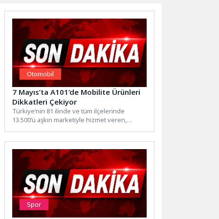
Otomobil
7 Mayıs’ta A101’de Mobilite Ürünleri
Dikkatleri Çekiyor
Türkiye’nin 81 ilinde ve tüm ilçelerinde
13.500’ü aşkın marketiyle hizmet veren,
1.200’den fazla tedarikçisiyle perakende...
Spor