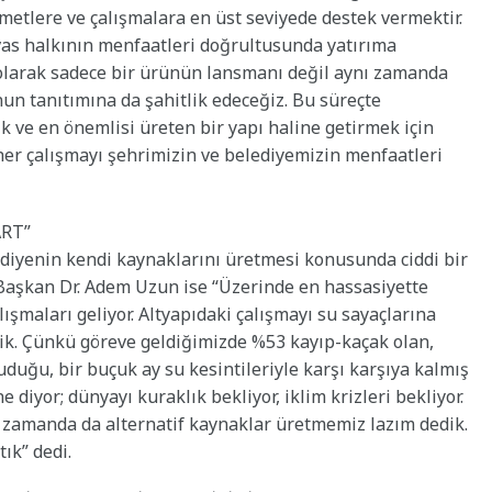
etlere ve çalışmalara en üst seviyede destek vermektir.
vas halkının menfaatleri doğrultusunda yatırıma
larak sadece bir ürünün lansmanı değil aynı zamanda
nun tanıtımına da şahitlik edeceğiz. Bu süreçte
k ve en önemlisi üreten bir yapı haline getirmek için
her çalışmayı şehrimizin ve belediyemizin menfaatleri
ART”
ediyenin kendi kaynaklarını üretmesi konusunda ciddi bir
n Başkan Dr. Adem Uzun ise “Üzerinde en hassasiyette
şmaları geliyor. Altyapıdaki çalışmayı su sayaçlarına
dik. Çünkü göreve geldiğimizde %53 kayıp-kaçak olan,
ruduğu, bir buçuk ay su kesintileriyle karşı karşıya kalmış
ne diyor; dünyayı kuraklık bekliyor, iklim krizleri bekliyor.
ı zamanda da alternatif kaynaklar üretmemiz lazım dedik.
ık” dedi.