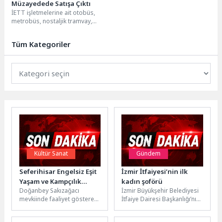
Müzayedede Satışa Çıktı
İETT işletmelerine ait otobüs,
metrobüs, nostaljik tramvay,
tünel, durak ve istasyonlarda
yolcular tarafından unutulan ve...
Tüm Kategoriler
Kültür Sanat
Gündem
Seferihisar Engelsiz Eşit
İzmir İtfaiyesi’nin ilk
Yaşam ve Kampçılık
kadın şoförü
Doğanbey Sakızağacı
İzmir Büyükşehir Belediyesi
Derneği 16. sezonunu
mevkiinde faaliyet gösteren
İtfaiye Dairesi Başkanlığı’nın
açtı
Seferihisar Engelsiz Eşit
ilk ve tek kadın şoförü 24
Yaşam ve Kampçılık
yaşındaki Ayet Kütükbaş,...