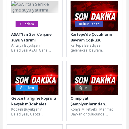
Derneği(SEKADER), 16.
sezonunun açılışını...
Gündem
Kültür Sanat
ASAT’tan Serik’e içme
Kartepe’de Çocukların
suyu yatırımı
Bayram Coşkusu
Antalya Büyükşehir
Kartepe Belediyesi,
Belediyesi ASAT Genel
geleneksel bayram
Müdürlüğü, Serik ilçesinde
coşkusunu çocukların
içme suyu altyapısını
ayağına götürmeye devam
güçlendirecek önemli bir
ediyor. Kurban Bayramı
projeyi...
dolayısıyla özel olarak...
Gündem
Spor
Gebze trafiğine köprülü
Olimpiyat
kavşak müdahalesi
Şampiyonlarından
Kocaeli Büyükşehir
Konya Milletvekili Mehmet
Federasyon
Belediyesi, Gebze
Baykan öncülüğünde,
Başkanlarına, Spor
bölgesindeki dev ulaşım
Gençlik ve Spor Bakanlığı
Dünyası KTO Karatay’da
yatırımı olan “Eskihisar
Spor Hizmetleri Genel
Buluştu
Feribot Yolu-Cengiz Topel
Müdürlüğü’nün destekleri