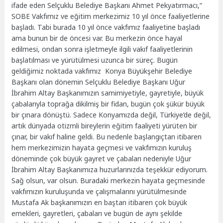
ifade eden Selçuklu Belediye Başkanı Ahmet Pekyatırmacı,“
SOBE Vakfımız ve eğitim merkezimiz 10 yıl önce faaliyetlerine
başladı. Tabi burada 10 yıl önce vakfımız faaliyetine başladı
ama bunun bir de öncesi var. Bu merkezin önce hayal
edilmesi, ondan sonra işletmeyle ilgili vakıf faaliyetlerinin
başlatılması ve yürütülmesi uzunca bir süreç. Bugün
geldiğimiz noktada vakfımız Konya Büyükşehir Belediye
Başkanı olan dönemin Selçuklu Belediye Başkanı Uğur
İbrahim Altay Başkanımızın samimiyetiyle, gayretiyle, büyük
çabalarıyla toprağa dikilmiş bir fidan, bugün çok şükür büyük
bir çınara dönüştü. Sadece Konyamızda değil, Türkiye’de değil,
artık dünyada otizmli bireylerin eğitim faaliyeti yürüten bir
çınar, bir vakıf haline geldi. Bu nedenle başlangıçtan itibaren
hem merkezimizin hayata geçmesi ve vakfımızın kuruluş
döneminde çok büyük gayret ve çabaları nedeniyle Uğur
İbrahim Altay Başkanımıza huzurlarınızda teşekkür ediyorum.
Sağ olsun, var olsun. Buradaki merkezin hayata geçmesinde
vakfımızın kuruluşunda ve çalışmalarını yürütülmesinde
Mustafa Ak başkanımızın en baştan itibaren çok büyük
emekleri, gayretleri, çabaları ve bugün de aynı şekilde