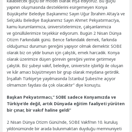
kalabilecek güçlü bir model olarak inşa ediyoruz. Bu güçlü
yapının oluşmasında desteklerini esirgemeyen Konya
Büyükşehir Belediye Başkanımız Sayın Uğur İbrahim Altay’a ve
Selçuklu Belediye Başkanımız Sayın Ahmet Pekyatırmacı’ya,
kamu kurumlarımıza, üniversitelerimize, çalışanlarımıza
ve gönüllülerimize teşekkür ediyorum. Bugün 2 Nisan Dünya
Otizm Farkındalık günü. Bence farkındalık demek, farkında
olduğumuz durumun gereğini yapıyor olmak demektir. SOBE
olarak biz on yıldır bunun için çalıştık, emek harcadık. Konya
olarak üzerimize düşen görevin gereğini yerine getirmeye
çalıştık. Biz şubeyi vakıf, belediye, üniversite işbirliği ile oluşan
ve kâr amacı büyütmeyen bir grup olarak meydana getirdik.
İnşallah Türkiye’ye yayılmasında İstanbul Şubesi’ne açıyor
olmamızın faydası da çok olacaktır” diye konuştu.
Başkan Pekyatırmacı,“ SOBE sadece Konyamızda ve
Türkiye’de değil, artık Dünyada eğitim faaliyeti yürüten
bir çınar, bir vakıf haline geldi”
2 Nisan Dünya Otizm Günü’nde, SOBE Vakfı’nın 10. kuruluş
yıldönümünde bir arada bulunmaktan duyduğu memnuniyeti