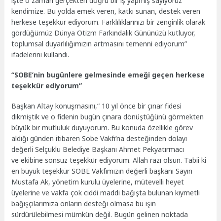
işte o zaman gerçekten doğru bir iş yapmış sayıyoruz
kendimize. Bu yolda emek veren, katkı sunan, destek veren
herkese teşekkür ediyorum. Farklılıklarınızı bir zenginlik olarak
gördüğümüz Dünya Otizm Farkındalık Gününüzü kutluyor,
toplumsal duyarlılığımızın artmasını temenni ediyorum”
ifadelerini kullandı.
“SOBE’nin bugünlere gelmesinde emeği geçen herkese
teşekkür ediyorum”
Başkan Altay konuşmasını,“ 10 yıl önce bir çınar fidesi
dikmiştik ve o fidenin bugün çınara dönüştüğünü görmekten
büyük bir mutluluk duyuyorum. Bu konuda özellikle görev
aldığı günden itibaren Sobe Vakfı’na desteğinden dolayı
değerli Selçuklu Belediye Başkanı Ahmet Pekyatırmacı
ve ekibine sonsuz teşekkür ediyorum. Allah razı olsun. Tabii ki
en büyük teşekkür SOBE Vakfımızın değerli başkanı Sayın
Mustafa Ak, yönetim kurulu üyelerine, mütevelli heyet
üyelerine ve vakfa çok ciddi maddi bağışta bulunan kıymetli
bağışçılarımıza onların desteği olmasa bu işin
sürdürülebilmesi mümkün değil. Bugün gelinen noktada