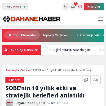
2
Kriptolar
USD
44.64 TRY
Son Eklenenler
tti: Kuzey Makedonya’da Toprağa Verilecek
Osmangazi’de Geleceğin Yü
Teknoloji Haberleri
Dijital mirasınıza sahip çıkın
S
Ana Sayfa
Gündem
SOBE’nin 10 yıllık etki ve stratejik hedefleri
anlatıldı
Gündem
0
SOBE’nin 10 yıllık etki ve
stratejik hedefleri anlatıldı
Beyaz Haber Ajansı
02 Nis 2026 13:56