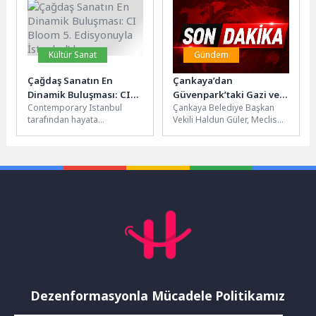
Caddesi Kesişimi...
ve...
Kültür Sanat
Gündem
Çağdaş Sanatın En
Çankaya’dan
Dinamik Buluşması: CI
Güvenpark’taki Gazi ve
Contemporary Istanbul
Çankaya Belediye Başkan
Bloom 5. Edisyonuyla
Şehit Ailelerine Destek
tarafından hayata
Vekili Haldun Güler, Meclis
İstanbul’da
Ziyareti
geçirilen CI BLOOM, 5.
Başkan Vekili Veli Şahin ve
edisyonuyla 15–19 Nisan
Çankaya Belediye Meclis...
2026 tarihleri arasında Lütfi
Kırdar Rumeli
Salonu’nda sanatseverlerle
buluşuyor....
Dezenformasyonla Mücadele Politikamız