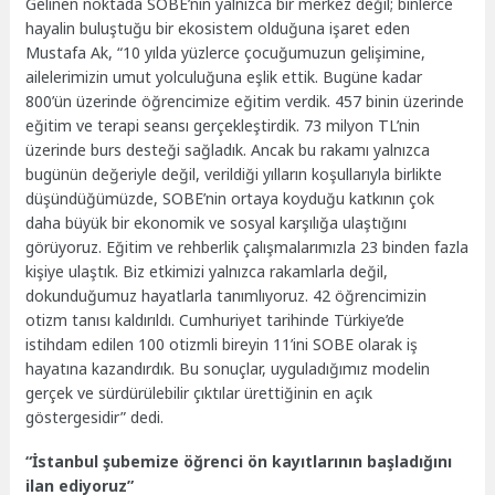
Gelinen noktada SOBE’nin yalnızca bir merkez değil; binlerce
hayalin buluştuğu bir ekosistem olduğuna işaret eden
Mustafa Ak, “10 yılda yüzlerce çocuğumuzun gelişimine,
ailelerimizin umut yolculuğuna eşlik ettik. Bugüne kadar
800’ün üzerinde öğrencimize eğitim verdik. 457 binin üzerinde
eğitim ve terapi seansı gerçekleştirdik. 73 milyon TL’nin
üzerinde burs desteği sağladık. Ancak bu rakamı yalnızca
bugünün değeriyle değil, verildiği yılların koşullarıyla birlikte
düşündüğümüzde, SOBE’nin ortaya koyduğu katkının çok
daha büyük bir ekonomik ve sosyal karşılığa ulaştığını
görüyoruz. Eğitim ve rehberlik çalışmalarımızla 23 binden fazla
kişiye ulaştık. Biz etkimizi yalnızca rakamlarla değil,
dokunduğumuz hayatlarla tanımlıyoruz. 42 öğrencimizin
otizm tanısı kaldırıldı. Cumhuriyet tarihinde Türkiye’de
istihdam edilen 100 otizmli bireyin 11’ini SOBE olarak iş
hayatına kazandırdık. Bu sonuçlar, uyguladığımız modelin
gerçek ve sürdürülebilir çıktılar ürettiğinin en açık
göstergesidir” dedi.
“İstanbul şubemize öğrenci ön kayıtlarının başladığını
ilan ediyoruz”