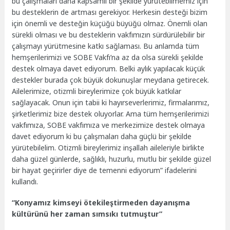
bu çalışmaları daha kapsamlı bir şekilde yürütebilmemiz için
bu desteklerin de artması gerekiyor. Herkesin desteği bizim
için önemli ve desteğin küçüğü büyüğü olmaz. Önemli olan
sürekli olması ve bu desteklerin vakfımızın sürdürülebilir bir
çalışmayı yürütmesine katkı sağlaması. Bu anlamda tüm
hemşerilerimizi ve SOBE Vakfı’na az da olsa sürekli şekilde
destek olmaya davet ediyorum. Belki aylık yapılacak küçük
destekler burada çok büyük dokunuşlar meydana getirecek.
Ailelerimize, otizmli bireylerimize çok büyük katkılar
sağlayacak. Onun için tabii ki hayırseverlerimiz, firmalarımız,
şirketlerimiz bize destek oluyorlar. Ama tüm hemşerilerimizi
vakfımıza, SOBE vakfımıza ve merkezimize destek olmaya
davet ediyorum ki bu çalışmaları daha güçlü bir şekilde
yürütebilelim. Otizmli bireylerimiz inşallah aileleriyle birlikte
daha güzel günlerde, sağlıklı, huzurlu, mutlu bir şekilde güzel
bir hayat geçirirler diye de temenni ediyorum” ifadelerini
kullandı.
“Konyamız kimseyi ötekileştirmeden dayanışma
kültürünü her zaman sımsıkı tutmuştur”