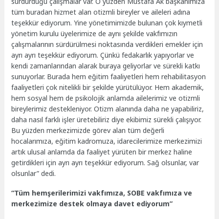
sürdürdüğü çalışmalar var. O yüzden Mustafa Ak başkanımıza
tüm buradan hizmet alan otizmli bireyler ve aileleri adına
teşekkür ediyorum. Yine yönetimimizde bulunan çok kıymetli
yönetim kurulu üyelerimize de aynı şekilde vakfımızın
çalışmalarının sürdürülmesi noktasında verdikleri emekler için
ayrı ayrı teşekkür ediyorum. Çünkü fedakarlık yapıyorlar ve
kendi zamanlarından alarak buraya geliyorlar ve sürekli katkı
sunuyorlar. Burada hem eğitim faaliyetleri hem rehabilitasyon
faaliyetleri çok nitelikli bir şekilde yürütülüyor. Hem akademik,
hem sosyal hem de psikolojik anlamda ailelerimiz ve otizmli
bireylerimiz destekleniyor. Otizm alanında daha ne yapabiliriz,
daha nasıl farklı işler üretebiliriz diye ekibimiz sürekli çalışıyor.
Bu yüzden merkezimizde görev alan tüm değerli
hocalarımıza, eğitim kadromuza, idarecilerimize merkezimizi
artık ulusal anlamda da faaliyet yürüten bir merkez haline
getirdikleri için ayrı ayrı teşekkür ediyorum. Sağ olsunlar, var
olsunlar” dedi.
“Tüm hemşerilerimizi vakfımıza, SOBE vakfımıza ve
merkezimize destek olmaya davet ediyorum”