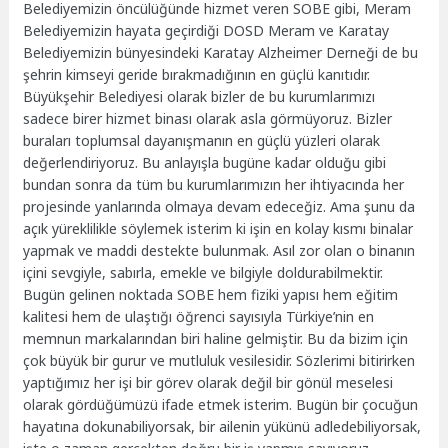
Belediyemizin öncülüğünde hizmet veren SOBE gibi, Meram
Belediyemizin hayata geçirdiği DOSD Meram ve Karatay
Belediyemizin bünyesindeki Karatay Alzheimer Derneği de bu
şehrin kimseyi geride bırakmadığının en güçlü kanıtıdır.
Büyükşehir Belediyesi olarak bizler de bu kurumlarımızı
sadece birer hizmet binası olarak asla görmüyoruz. Bizler
buraları toplumsal dayanışmanın en güçlü yüzleri olarak
değerlendiriyoruz. Bu anlayışla bugüne kadar olduğu gibi
bundan sonra da tüm bu kurumlarımızın her ihtiyacında her
projesinde yanlarında olmaya devam edeceğiz. Ama şunu da
açık yüreklilikle söylemek isterim ki işin en kolay kısmı binalar
yapmak ve maddi destekte bulunmak. Asıl zor olan o binanın
içini sevgiyle, sabırla, emekle ve bilgiyle doldurabilmektir.
Bugün gelinen noktada SOBE hem fiziki yapısı hem eğitim
kalitesi hem de ulaştığı öğrenci sayısıyla Türkiye’nin en
memnun markalarından biri haline gelmiştir. Bu da bizim için
çok büyük bir gurur ve mutluluk vesilesidir. Sözlerimi bitirirken
yaptığımız her işi bir görev olarak değil bir gönül meselesi
olarak gördüğümüzü ifade etmek isterim. Bugün bir çocuğun
hayatına dokunabiliyorsak, bir ailenin yükünü adledebiliyorsak,