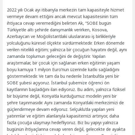
2022 yılı Ocak ayı itibarıyla merkezin tam kapasiteyle hizmet
vermeye devam ettiğini ancak mevcut kapasitesinin tüm
ihtiyaca cevap veremediğini belirten Ak, “SOBE bugün
Türkiye’de altı şehirde danışmanlık verirken, Kosova,
Azerbaycan ve Moğolistan’daki uluslararası iş birlikleriyle
yolculuğunu küresel ölçekte sürdürmektedir. Erken dönemde
verilen nitelikli eğitim; yalnızca bir çocuğun hayatını değil, aynı
zamanda toplumun geleceğini de değiştirir. Yapılan
araştırmalar, bir çocuk için sağlanan erken eğitimin yaşam
boyu kamuya 1 milyon Euro’nun üzerinde katkı sağladığını
göstermektedir. Ve tam da bu nedenle İstanbul’da yeni bir
SOBE şubesi açıyoruz. İstanbul şubemize öğrenci ön
kayıtlarının başladığını ilan ediyoruz. Bu adım, yalnızca fiziksel
bir büyüme değil, Konya’da kurduğumuz modelin yeni bir
şehre taşınmasıdır. Aynı zamanda Konya’daki merkezimizi de
güçlendirmeye devam ediyoruz.
Selçuklu’da yapılan yeni
yatırımlar ve eğitim alanlarıyla kapasitemizi artırıyor, daha
fazla çocuğa ulaşmayı hedefliyoruz. Biz bu yapıyı yalnızca
bugünün ihtiyaçlarına cevap veren değil, gelecekte de ayakta