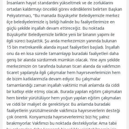
İnsanların hayat standardını yükseltmek ve de zorluklarını
ortadan kaldırmayı öncelikli görev edindiklerini belirten Başkan
Pekyatırmacı, “Bu manada Büyükşehir Belediyemizle merkez
ilçe belediyelerimizle iş birliği halinde bu faaliyetlerimize en
güçlü şekilde inşallah devam ettireceğiz. Bu noktada
Büyükşehir Belediyemizle birlikte yeni bir binanın yapımı ile
ilgili süreci başlattık. Şu anda merkezimizin yanında bulunan
15 bin metrekarelik alanda inşaat faaliyetleri başladı. İnşallah
onu da en kısa sürede tamamlayıp buradaki faaliyetleri daha
geniş bir alanda sürdürmek mümkün olacak. Yine aynı şekilde
merkezimizin ön tarafında bulunan ticari alanda da vakfımızın
ticaret yapılarıyla ilgili çalışmalar hem hayırseverlerimizin hem
de bizim katkılarımızla devam ediyor. Bu çalışmalar
tamamlandığı zaman inşallah vaktimiz mali anlamda da ciddi
bir katkıyı elde etmiş olacak. Burada yapılan eğitim çalışmaları
hem birebir yürütülüyor hem yoğun yapılan eğitim çalışmaları
ve ciddi bir maliyet de gerektiriyor. Bu anlamda buradaki
faaliyetlerin yürütülmesinde vakfımıza hayırseverlerin desteği
çok önemli. Konyamızda hayırseverlerimiz bizi hiç yalnız
bırakmıyorlar. Vakfımızı bu noktada destekliyorlar. Ama tabii