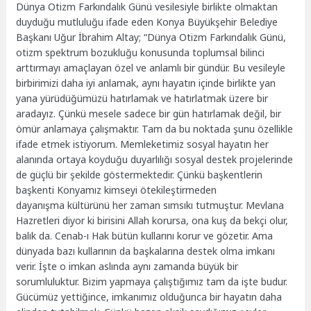
Dünya Otizm Farkındalık Günü vesilesiyle birlikte olmaktan
duyduğu mutluluğu ifade eden Konya Büyükşehir Belediye
Başkanı Uğur İbrahim Altay; “Dünya Otizm Farkındalık Günü,
otizm spektrum bozukluğu konusunda toplumsal bilinci
arttırmayı amaçlayan özel ve anlamlı bir gündür. Bu vesileyle
birbirimizi daha iyi anlamak, aynı hayatın içinde birlikte yan
yana yürüdüğümüzü hatırlamak ve hatırlatmak üzere bir
aradayız. Çünkü mesele sadece bir gün hatırlamak değil, bir
ömür anlamaya çalışmaktır. Tam da bu noktada şunu özellikle
ifade etmek istiyorum. Memleketimiz sosyal hayatın her
alanında ortaya koyduğu duyarlılığı sosyal destek projelerinde
de güçlü bir şekilde göstermektedir. Çünkü başkentlerin
başkenti Konyamız kimseyi ötekileştirmeden
dayanışma kültürünü her zaman sımsıkı tutmuştur. Mevlana
Hazretleri diyor ki birisini Allah korursa, ona kuş da bekçi olur,
balık da. Cenab-ı Hak bütün kullarını korur ve gözetir. Ama
dünyada bazı kullarının da başkalarına destek olma imkanı
verir. İşte o imkan aslında aynı zamanda büyük bir
sorumluluktur. Bizim yapmaya çalıştığımız tam da işte budur.
Gücümüz yettiğince, imkanımız olduğunca bir hayatın daha