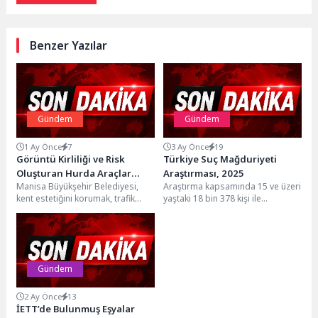
Benzer Yazılar
Gündem
Gündem
1 Ay Önce
7
3 Ay Önce
19
Görüntü Kirliliği ve Risk
Türkiye Suç Mağduriyeti
Oluşturan Hurda Araçlar
Araştırması, 2025
Manisa Büyükşehir Belediyesi,
Araştırma kapsamında 15 ve üzeri
Kaldırılıyor
kent estetiğini korumak, trafik
yaştaki 18 bin 378 kişi ile
güvenliğini artırmak ve
görüşüldü Türkiye Suç
vatandaşların ortak kullanım
Mağduriyeti Araştırması...
alanlarını daha...
Gündem
2 Ay Önce
13
İETT’de Bulunmuş Eşyalar