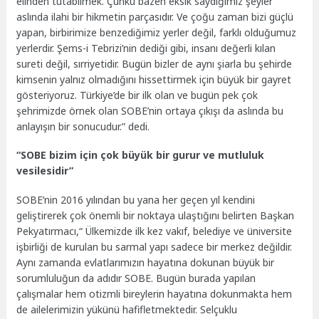
elinden tutabilmek. Çünkü bazen eksik saydığımız şeyler
aslında ilahi bir hikmetin parçasıdır. Ve çoğu zaman bizi güçlü
yapan, birbirimize benzediğimiz yerler değil, farklı olduğumuz
yerlerdir. Şems-i Tebrizi’nin dediği gibi, insanı değerli kılan
sureti değil, sırriyetidir. Bugün bizler de aynı şiarla bu şehirde
kimsenin yalnız olmadığını hissettirmek için büyük bir gayret
gösteriyoruz. Türkiye’de bir ilk olan ve bugün pek çok
şehrimizde örnek olan SOBE’nin ortaya çıkışı da aslında bu
anlayışın bir sonucudur.” dedi.
“SOBE bizim için çok büyük bir gurur ve mutluluk
vesilesidir”
SOBE’nin 2016 yılından bu yana her geçen yıl kendini
geliştirerek çok önemli bir noktaya ulaştığını belirten Başkan
Pekyatırmacı,“ Ülkemizde ilk kez vakıf, belediye ve üniversite
işbirliği de kurulan bu sarmal yapı sadece bir merkez değildir.
Aynı zamanda evlatlarımızın hayatına dokunan büyük bir
sorumluluğun da adıdır SOBE. Bugün burada yapılan
çalışmalar hem otizmli bireylerin hayatına dokunmakta hem
de ailelerimizin yükünü hafifletmektedir. Selçuklu