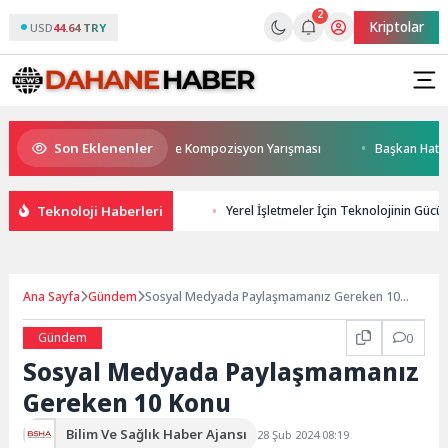
2
Kriptolar
USD
44.64 TRY
Son Eklenenler
malı Ödüllü Resim, Şiir ve Kompozisyon Yarışması
Başkan Hatice Gença
Teknoloji Haberleri
Yerel İşletmeler İçin Teknolojinin Gücü: 
Ana Sayfa
Gündem
Sosyal Medyada Paylaşmamanız Gereken 10
Konu
Gündem
0
Sosyal Medyada Paylaşmamanız
Gereken 10 Konu
Bilim Ve Sağlık Haber Ajansı
28 Şub 2024 08:19