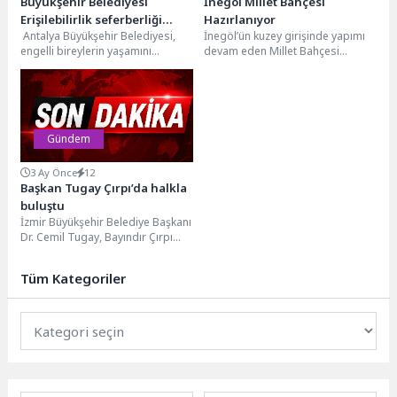
Büyükşehir Belediyesi
İnegöl Millet Bahçesi
Erişilebilirlik seferberliği
Hazırlanıyor
Antalya Büyükşehir Belediyesi,
İnegöl’ün kuzey girişinde yapımı
toplantısı düzenledi
engelli bireylerin yaşamını
devam eden Millet Bahçesi
kolaylaştırmaya yönelik
projesinde üst yapı
çalışmalarını sürdürüyor. Bu
uygulamalarına başlandı. Alanda
kapsamda, 10-16 Mayıs
incelemelerde...
Engelliler...
Gündem
3 Ay Önce
12
Başkan Tugay Çırpı’da halkla
buluştu
İzmir Büyükşehir Belediye Başkanı
Dr. Cemil Tugay, Bayındır Çırpı
Mahallesi’ni ziyaret ederek
burada yaşayan vatandaşların...
Tüm Kategoriler