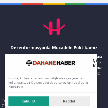
Dezenformasyonla Mücadele Politikamız
Yayınlanan haberler doğruluk ilkesi gözetilerek hazırlanır. Buna
Çerez
rağmen bazı içeriklerde eksik, hatalı veya güncelliğini yitirmiş
Kullanı
bilgiler bulunabilir.Yanlış veya yanıltıcı olduğunu düşündüğünüz
haberleri aşağıdaki iletişim kanallarından bize bildirebilirsiniz:
Bu site, kullanıcı deneyimini geliştirmek için çerezleri
kullanmaktadır. Devam ederek bu çerezleri kabul etmiş
olursunuz.
Ana Sayfa
Kabul Et
Reddet
Tüm hakları saklıdır. Sitede yer alan içerikler izinsiz kopyalanamaz,
yayımlanamaz ve kullanılamaz.