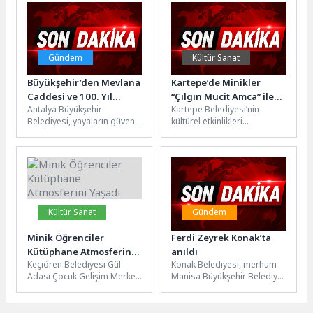
öğrencilere başarı...
Alver-Onur Sırımoğlu,...
Gündem
Kültür Sanat
Büyükşehir’den Mevlana
Kartepe’de Minikler
Caddesi ve 100. Yıl
“Çılgın Mucit Amca” ile
Antalya Büyükşehir
Kartepe Belediyesi’nin
Bulvarı arasında
Bilim Yolculuğuna Çıktı
Belediyesi, yayaların güven
kültürel etkinlikleri
kaldırım ve peyzaj
ve konforunu arttırmak
kapsamında düzenlenen
çalışması
amacıyla Mevlana Caddesi
çocuk tiyatrosu, ilçedeki
ile 100. Yıl Bulvarı...
minik sanatseverlere
unutulmaz anlar yaşattı.
Necip...
Kültür Sanat
Gündem
Minik Öğrenciler
Ferdi Zeyrek Konak’ta
Kütüphane Atmosferini
anıldı
Keçiören Belediyesi Gül
Konak Belediyesi, merhum
Yaşadı
Adası Çocuk Gelişim Merkezi
Manisa Büyükşehir Belediye
öğrencileri, Atatürk
Başkanı Ferdi Zeyrek’in vefat
Cumhuriyet Kulesi 100. Yıl
yıl dönümünde tarihi
Halk Kütüphanesi’ni...
Kemeraltı Çarşısı’nda...