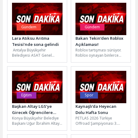
Gündem
Gündem
Lara Atıksu Arıtma
Bakan Tekin’den Roblox
Tesisi’nde sona gelindi
Açıklaması!
Antalya Büyükşehir
Roblox tartışması sürüyor.
Belediyesi ASAT Genel
Roblox oynayan binlerce
Müdürlüğü’nün, Lara Atıksu
çocuk oyunun kapatılmasına
Arıtma Tesisi’nin
tepki gösterirken, MEB Yusuf
kapasitesini iki katına
Tekin, Roblox...
çıkaracak dev...
Eğitim
Spor
Başkan Altay LGS’ye
Kaynaşlı’da Heyecan
Girecek Öğrencilere
Dolu Hafta Sonu
Konya Büyükşehir Belediye
PETLAS 2026 Türkiye
Başarılar Diledi
Başkanı Uğur İbrahim Altay,
Offroad Şampiyonası 3.
Liselere Geçiş Sistemi
ayağı Düzce Offroad Yarışı,
sınavına girecek tüm
SSV kategorisinde Eren