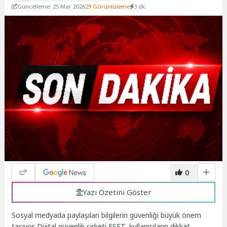
Güncelleme: 25 Mar 2026
29 Görüntüleme
3 dk.
0
Yazı Özetini Göster
Sosyal medyada paylaşılan bilgilerin güvenliği büyük önem
taşıyor. Dijital güvenlik şirketi ESET, kullanıcıların dikkat