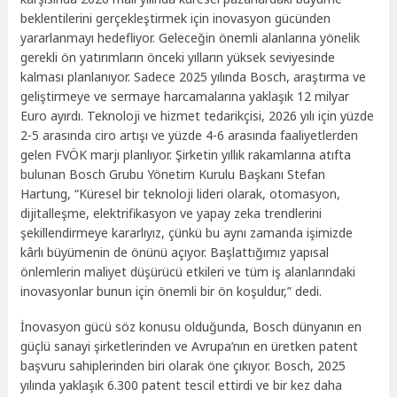
beklentilerini gerçekleştirmek için inovasyon gücünden
yararlanmayı hedefliyor. Geleceğin önemli alanlarına yönelik
gerekli ön yatırımların önceki yılların yüksek seviyesinde
kalması planlanıyor. Sadece 2025 yılında Bosch, araştırma ve
geliştirmeye ve sermaye harcamalarına yaklaşık 12 milyar
Euro ayırdı. Teknoloji ve hizmet tedarikçisi, 2026 yılı için yüzde
2-5 arasında ciro artışı ve yüzde 4-6 arasında faaliyetlerden
gelen FVÖK marjı planlıyor. Şirketin yıllık rakamlarına atıfta
bulunan Bosch Grubu Yönetim Kurulu Başkanı Stefan
Hartung, “Küresel bir teknoloji lideri olarak, otomasyon,
dijitalleşme, elektrifikasyon ve yapay zeka trendlerini
şekillendirmeye kararlıyız, çünkü bu aynı zamanda işimizde
kârlı büyümenin de önünü açıyor. Başlattığımız yapısal
önlemlerin maliyet düşürücü etkileri ve tüm iş alanlarındaki
inovasyonlar bunun için önemli bir ön koşuldur,” dedi.
İnovasyon gücü söz konusu olduğunda, Bosch dünyanın en
güçlü sanayi şirketlerinden ve Avrupa’nın en üretken patent
başvuru sahiplerinden biri olarak öne çıkıyor. Bosch, 2025
yılında yaklaşık 6.300 patent tescil ettirdi ve bir kez daha