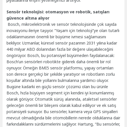
piyasalarına erişim yeteneğimizi artırıyor.”
Sensör teknolojisi: otomasyon ve robotik, satışları
güvence altına alıyor
Bosch, mikroelektronik ve sensör teknolojisinde çok sayıda
inovasyonu ileriye taşıyor. “Yaşam için teknoloji”ye olan tutarlı
odaklanmasının önemli bir büyüme ivmesi sağlamasını
bekliyor. Uzmanlar, küresel sensör pazarının 2031 yılına kadar
440 milyar ABD dolarından fazla bir değere ulaşabileceğini
öngörüyor. Bosch, bu potansiyel büyümeden faydalanacak:
Bosch’un sensörleri robotikte giderek daha önemli bir rol
oynuyor. Örneğin BMI5 sensör platformu, yapay ortamları
son derece gerçekçi bir şekilde yaratıyor ve robotların zorlu
koşullar altında bile yollarını bulmalarına yardımcı oluyor.
Bugüne kadarki en güçlü sensör çözümü olan bu ürünle
Bosch, hızla büyüyen segment için kendini iyi konumlanmış
olarak görüyor. Otomatik sürüş alanında, ataletsel sensörler
geleceğin önemli bir bileşeni olarak kabul ediliyor ve ek satış
potansiyeli sunuyor. Bu sensörler, kamera veya GPS sinyalleri
mevcut olmadığında bile otomobillerin nerede olduklarına dair
farkındalıklarını sürdürmelerini sağlıyor. Hartung, “Bu sensörler,