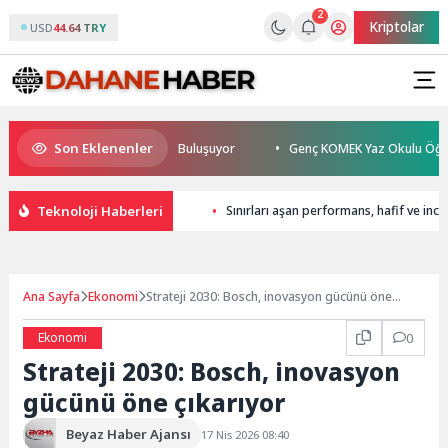
2
Kriptolar
USD
44.64 TRY
Son Eklenenler
ez TESAK’ta Okurlarıyla Buluşuyor
Genç KOMEK Yaz Okulu Öğrencileri 
Teknoloji Haberleri
Sınırları aşan performans, hafif ve inc
Ana Sayfa
Ekonomi
Strateji 2030: Bosch, inovasyon gücünü öne
çıkarıyor
Ekonomi
0
Strateji 2030: Bosch, inovasyon
gücünü öne çıkarıyor
Beyaz Haber Ajansı
17 Nis 2026 08:40