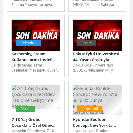
projesinin yeni filmleri
Sinema Yapıyor” projesi,
(VBKY), “Milletim Bahtiyar
büyük beğeni topladı
yeni meyvelerini vermeye
Olsun” adlı kitabı okurlarıyla
devam ediyor. Proje
buluşturuyor. Emine Gürsoy
kapsamında Gülten Akın
Naskali’nin hazırladığı bu
atölyesinde...
çalışma,...
Teknoloji
Eğitim
Kaspersky, Steam
Dokuz Eylül Üniversitesi
Kullanıcılarını Hedef
44. Yaşını Coşkuyla
Saldırganlar, zararlı
Dokuz Eylül Üniversitesi
Alan Zararlı Yazılım
Kutladı
yazılımları masaüstü duvar
(DEÜ), kuruluşunun 44. yıl
Kampanyasını Ortaya
kâğıdı gibi göstererek
dönümünü düzenlediği
Çıkardı
Steam Workshop üzerinden
törenle kutladı. Rektörlük
dağıtıyor; bu da kullanıcı...
Yerleşkesinden Cumhuriyet
Meydanı'na...
Eğitim
Otomobil
7-10 Yaş Grubu
Hyundai Boulder
Çocuklara Özel Ödev
Concept New York’ta
Nevşehir Belediyesi, 7-10
Hyundai, yeni Boulder
Takip ve Geliştirme
Sürpriz Dünya