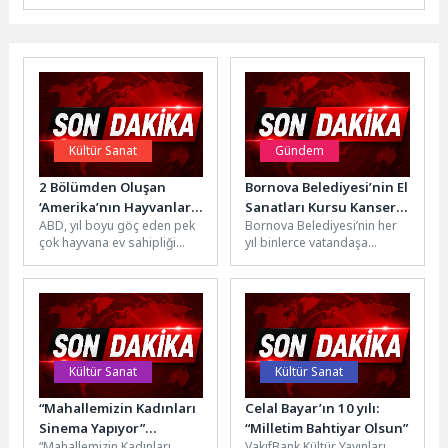
Kültür Sanat
Gündem
2 Bölümden Oluşan
Bornova Belediyesi’nin El
‘Amerika’nın Hayvanları’,
Sanatları Kursu Kanser
ABD, yıl boyu göç eden pek
Bornova Belediyesi’nin her
24 Mayıs Pazar Saat
Hastası Yeliz’e Umut
çok hayvana ev sahipliği
yıl binlerce vatandaşa
20.00’de National
Oldu: “Burada
yapıyor. En etkileyici göçleri
kapılarını açtığı Hobi ve
Geographic WILD
hastalığımı unuttum”
yakından...
Beceri Edindirme Kursları,
Ekranlarında Başlıyor!
bu kez...
Kültür Sanat
Kültür Sanat
“Mahallemizin Kadınları
Celal Bayar’ın 10 yılı:
Sinema Yapıyor”
“Milletim Bahtiyar Olsun”
“Mahallemizin Kadınları
VakıfBank Kültür Yayınları