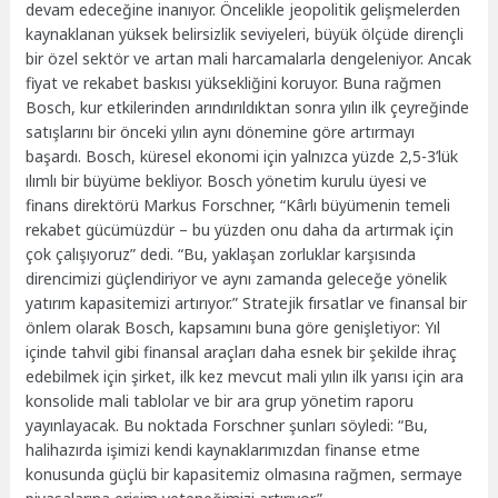
devam edeceğine inanıyor. Öncelikle jeopolitik gelişmelerden
kaynaklanan yüksek belirsizlik seviyeleri, büyük ölçüde dirençli
bir özel sektör ve artan mali harcamalarla dengeleniyor. Ancak
fiyat ve rekabet baskısı yüksekliğini koruyor. Buna rağmen
Bosch, kur etkilerinden arındırıldıktan sonra yılın ilk çeyreğinde
satışlarını bir önceki yılın aynı dönemine göre artırmayı
başardı. Bosch, küresel ekonomi için yalnızca yüzde 2,5-3’lük
ılımlı bir büyüme bekliyor. Bosch yönetim kurulu üyesi ve
finans direktörü Markus Forschner, “Kârlı büyümenin temeli
rekabet gücümüzdür – bu yüzden onu daha da artırmak için
çok çalışıyoruz” dedi. “Bu, yaklaşan zorluklar karşısında
direncimizi güçlendiriyor ve aynı zamanda geleceğe yönelik
yatırım kapasitemizi artırıyor.” Stratejik fırsatlar ve finansal bir
önlem olarak Bosch, kapsamını buna göre genişletiyor: Yıl
içinde tahvil gibi finansal araçları daha esnek bir şekilde ihraç
edebilmek için şirket, ilk kez mevcut mali yılın ilk yarısı için ara
konsolide mali tablolar ve bir ara grup yönetim raporu
yayınlayacak. Bu noktada Forschner şunları söyledi: “Bu,
halihazırda işimizi kendi kaynaklarımızdan finanse etme
konusunda güçlü bir kapasitemiz olmasına rağmen, sermaye