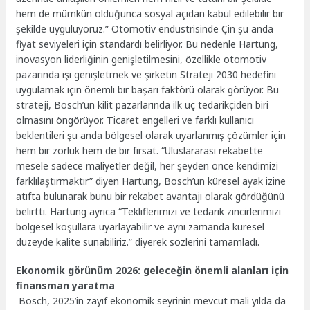
hem de mümkün olduğunca sosyal açıdan kabul edilebilir bir
şekilde uyguluyoruz.” Otomotiv endüstrisinde Çin şu anda
fiyat seviyeleri için standardı belirliyor. Bu nedenle Hartung,
inovasyon liderliğinin genişletilmesini, özellikle otomotiv
pazarında işi genişletmek ve şirketin Strateji 2030 hedefini
uygulamak için önemli bir başarı faktörü olarak görüyor. Bu
strateji, Bosch’un kilit pazarlarında ilk üç tedarikçiden biri
olmasını öngörüyor. Ticaret engelleri ve farklı kullanıcı
beklentileri şu anda bölgesel olarak uyarlanmış çözümler için
hem bir zorluk hem de bir fırsat. “Uluslararası rekabette
mesele sadece maliyetler değil, her şeyden önce kendimizi
farklılaştırmaktır” diyen Hartung, Bosch’un küresel ayak izine
atıfta bulunarak bunu bir rekabet avantajı olarak gördüğünü
belirtti. Hartung ayrıca “Tekliflerimizi ve tedarik zincirlerimizi
bölgesel koşullara uyarlayabilir ve aynı zamanda küresel
düzeyde kalite sunabiliriz.” diyerek sözlerini tamamladı.
Ekonomik görünüm 2026: geleceğin önemli alanları için
finansman yaratma
Bosch, 2025’in zayıf ekonomik seyrinin mevcut mali yılda da