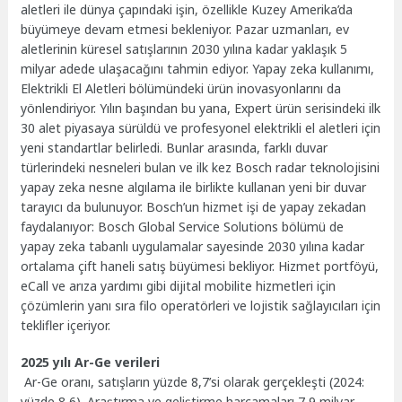
aletleri ile dünya çapındaki işin, özellikle Kuzey Amerika’da
büyümeye devam etmesi bekleniyor. Pazar uzmanları, ev
aletlerinin küresel satışlarının 2030 yılına kadar yaklaşık 5
milyar adede ulaşacağını tahmin ediyor. Yapay zeka kullanımı,
Elektrikli El Aletleri bölümündeki ürün inovasyonlarını da
yönlendiriyor. Yılın başından bu yana, Expert ürün serisindeki ilk
30 alet piyasaya sürüldü ve profesyonel elektrikli el aletleri için
yeni standartlar belirledi. Bunlar arasında, farklı duvar
türlerindeki nesneleri bulan ve ilk kez Bosch radar teknolojisini
yapay zeka nesne algılama ile birlikte kullanan yeni bir duvar
tarayıcı da bulunuyor. Bosch’un hizmet işi de yapay zekadan
faydalanıyor: Bosch Global Service Solutions bölümü de
yapay zeka tabanlı uygulamalar sayesinde 2030 yılına kadar
ortalama çift haneli satış büyümesi bekliyor. Hizmet portföyü,
eCall ve arıza yardımı gibi dijital mobilite hizmetleri için
çözümlerin yanı sıra filo operatörleri ve lojistik sağlayıcıları için
teklifler içeriyor.
2025 yılı Ar-Ge verileri
Ar-Ge oranı, satışların yüzde 8,7’si olarak gerçekleşti (2024:
yüzde 8,6). Araştırma ve geliştirme harcamaları 7,9 milyar