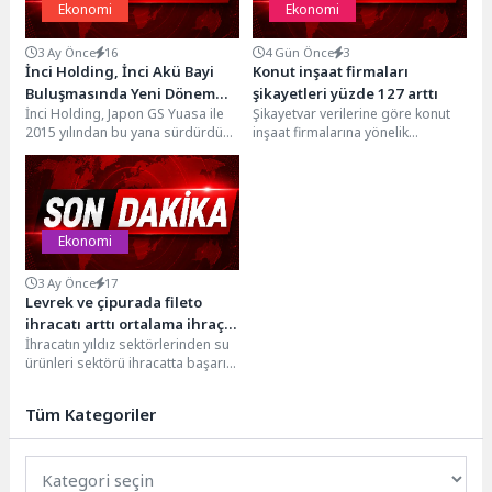
Ekonomi
Ekonomi
3 Ay Önce
16
4 Gün Önce
3
İnci Holding, İnci Akü Bayi
Konut inşaat firmaları
Buluşmasında Yeni Dönem
şikayetleri yüzde 127 arttı
İnci Holding, Japon GS Yuasa ile
Şikayetvar verilerine göre konut
Strateji ve Hedeflerini
2015 yılından bu yana sürdürdüğü
inşaat firmalarına yönelik
Paylaştı
iş ortaklığını yeni bir...
şikâyetler, 2026’nın aynı
döneminde geçen yıla kıyasla
yüzde...
Ekonomi
3 Ay Önce
17
Levrek ve çipurada fileto
ihracatı arttı ortalama ihraç
İhracatın yıldız sektörlerinden su
fiyatı dolar bazında yüzde 23
ürünleri sektörü ihracatta başarı
yükseldi
hikayesi yazmaya 2026 yılının
Ocak – Nisan...
Tüm Kategoriler