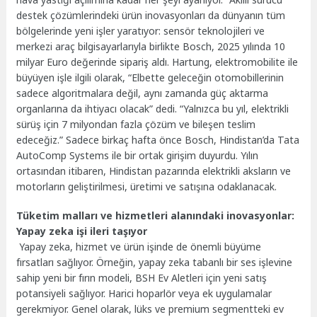
destek çözümlerindeki ürün inovasyonları da dünyanın tüm
bölgelerinde yeni işler yaratıyor: sensör teknolojileri ve
merkezi araç bilgisayarlarıyla birlikte Bosch, 2025 yılında 10
milyar Euro değerinde sipariş aldı. Hartung, elektromobilite ile
büyüyen işle ilgili olarak, “Elbette geleceğin otomobillerinin
sadece algoritmalara değil, aynı zamanda güç aktarma
organlarına da ihtiyacı olacak” dedi. “Yalnızca bu yıl, elektrikli
sürüş için 7 milyondan fazla çözüm ve bileşen teslim
edeceğiz.” Sadece birkaç hafta önce Bosch, Hindistan’da Tata
AutoComp Systems ile bir ortak girişim duyurdu. Yılın
ortasından itibaren, Hindistan pazarında elektrikli aksların ve
motorların geliştirilmesi, üretimi ve satışına odaklanacak.
Tüketim malları ve hizmetleri alanındaki inovasyonlar:
Yapay zeka işi ileri taşıyor
Yapay zeka, hizmet ve ürün işinde de önemli büyüme
fırsatları sağlıyor. Örneğin, yapay zeka tabanlı bir ses işlevine
sahip yeni bir fırın modeli, BSH Ev Aletleri için yeni satış
potansiyeli sağlıyor. Harici hoparlör veya ek uygulamalar
gerekmiyor. Genel olarak, lüks ve premium segmentteki ev