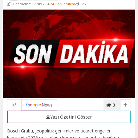
Güncelleme: 17 Nis 2026
24 Görüntüleme
9 dk.
0
Yazı Özetini Göster
Bosch Grubu, jeopolitik gerilimler ve ticaret engelleri
karşısında 2026 mali yılında küresel pazarlardaki büyüme