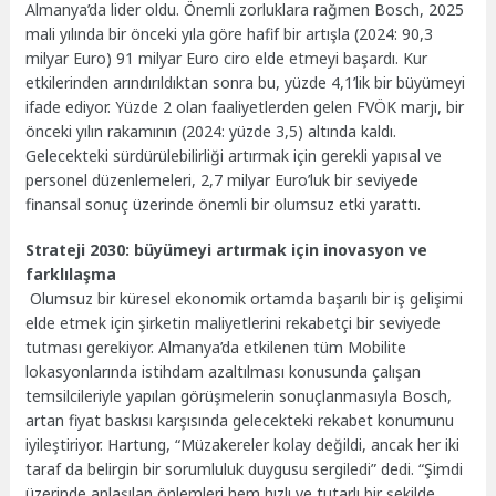
Almanya’da lider oldu. Önemli zorluklara rağmen Bosch, 2025
mali yılında bir önceki yıla göre hafif bir artışla (2024: 90,3
milyar Euro) 91 milyar Euro ciro elde etmeyi başardı. Kur
etkilerinden arındırıldıktan sonra bu, yüzde 4,1’lik bir büyümeyi
ifade ediyor. Yüzde 2 olan faaliyetlerden gelen FVÖK marjı, bir
önceki yılın rakamının (2024: yüzde 3,5) altında kaldı.
Gelecekteki sürdürülebilirliği artırmak için gerekli yapısal ve
personel düzenlemeleri, 2,7 milyar Euro’luk bir seviyede
finansal sonuç üzerinde önemli bir olumsuz etki yarattı.
Strateji 2030: büyümeyi artırmak için inovasyon ve
farklılaşma
Olumsuz bir küresel ekonomik ortamda başarılı bir iş gelişimi
elde etmek için şirketin maliyetlerini rekabetçi bir seviyede
tutması gerekiyor. Almanya’da etkilenen tüm Mobilite
lokasyonlarında istihdam azaltılması konusunda çalışan
temsilcileriyle yapılan görüşmelerin sonuçlanmasıyla Bosch,
artan fiyat baskısı karşısında gelecekteki rekabet konumunu
iyileştiriyor. Hartung, “Müzakereler kolay değildi, ancak her iki
taraf da belirgin bir sorumluluk duygusu sergiledi” dedi. “Şimdi
üzerinde anlaşılan önlemleri hem hızlı ve tutarlı bir şekilde