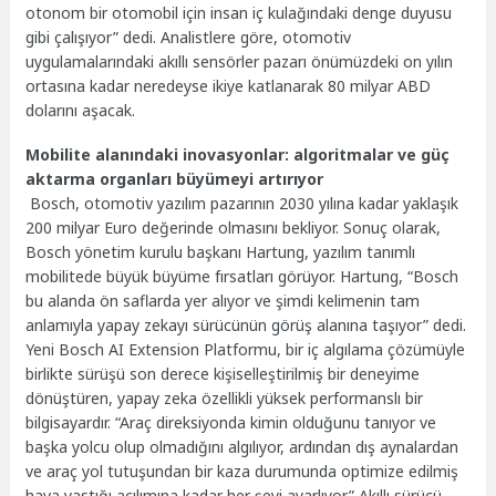
otonom bir otomobil için insan iç kulağındaki denge duyusu
gibi çalışıyor” dedi. Analistlere göre, otomotiv
uygulamalarındaki akıllı sensörler pazarı önümüzdeki on yılın
ortasına kadar neredeyse ikiye katlanarak 80 milyar ABD
dolarını aşacak.
Mobilite alanındaki inovasyonlar: algoritmalar ve güç
aktarma organları büyümeyi artırıyor
Bosch, otomotiv yazılım pazarının 2030 yılına kadar yaklaşık
200 milyar Euro değerinde olmasını bekliyor. Sonuç olarak,
Bosch yönetim kurulu başkanı Hartung, yazılım tanımlı
mobilitede büyük büyüme fırsatları görüyor. Hartung, “Bosch
bu alanda ön saflarda yer alıyor ve şimdi kelimenin tam
anlamıyla yapay zekayı sürücünün görüş alanına taşıyor” dedi.
Yeni Bosch AI Extension Platformu, bir iç algılama çözümüyle
birlikte sürüşü son derece kişiselleştirilmiş bir deneyime
dönüştüren, yapay zeka özellikli yüksek performanslı bir
bilgisayardır. “Araç direksiyonda kimin olduğunu tanıyor ve
başka yolcu olup olmadığını algılıyor, ardından dış aynalardan
ve araç yol tutuşundan bir kaza durumunda optimize edilmiş
hava yastığı açılımına kadar her şeyi ayarlıyor.” Akıllı sürücü