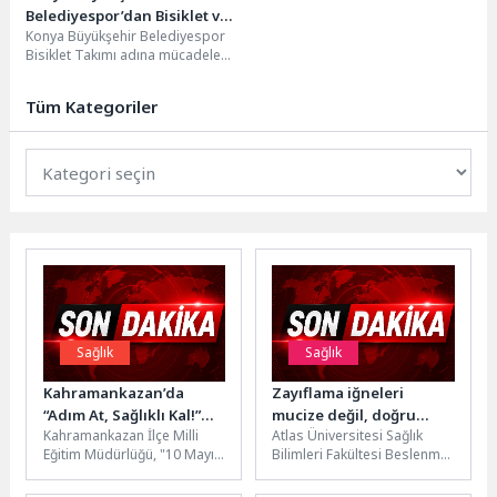
Belediyespor’dan Bisiklet ve
Konya Büyükşehir Belediyespor
Judoda Önemli Dereceler
Bisiklet Takımı adına mücadele
eden başarılı pedallar Ramazan
Yılmaz ve Mustafa Tarakçı,...
Tüm Kategoriler
Sağlık
Sağlık
Kahramankazan’da
Zayıflama iğneleri
“Adım At, Sağlıklı Kal!”
mucize değil, doğru
Kahramankazan İlçe Milli
Atlas Üniversitesi Sağlık
Etkinliği
tedavinin bir parçası
Eğitim Müdürlüğü, "10 Mayıs
Bilimleri Fakültesi Beslenme
Dünya Sağlık İçin Hareket Et
ve Diyetetik Bölümü'nden Dr.
Günü" kapsamında coşkulu...
Öğr. Üyesi Gülen Ecem