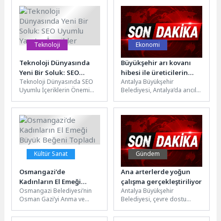
Kalkan,...
Teknoloji
Ekonomi
Teknoloji Dünyasında
Büyükşehir arı kovanı
Yeni Bir Soluk: SEO
hibesi ile üreticilerin
Teknoloji Dünyasında SEO
Antalya Büyükşehir
Uyumlu Yaratıcı İçerikler
yüzünü güldürüyor
Uyumlu İçeriklerin Önemi
Belediyesi, Antalya’da arıcılık
SEO uyumlu içerikler, dijital
faaliyetlerinin
dünyada önemli bir yere
yaygınlaştırılması için eğitim
sahiptir....
ve hibe desteklerini
sürdürüyor. Büyükşehir
Belediyesi,...
Kültür Sanat
Gündem
Osmangazi’de
Ana arterlerde yoğun
Kadınların El Emeği
çalışma gerçekleştiriliyor
Osmangazi Belediyesi’nin
Antalya Büyükşehir
Büyük Beğeni Topladı
Osman Gazi’yi Anma ve
Belediyesi, çevre dostu
Bursa’nın Fetih Günü
peyzaj uygulamalarına
Etkinlikleri kapsamında
aralıksız devam ediyor. Park