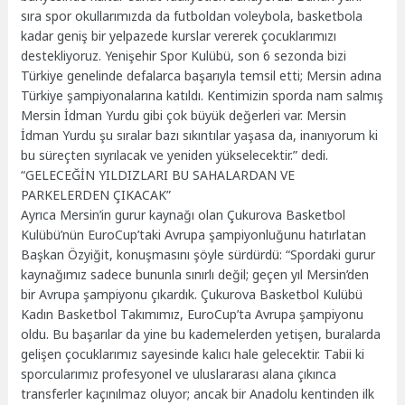
sıra spor okullarımızda da futboldan voleybola, basketbola
kadar geniş bir yelpazede kurslar vererek çocuklarımızı
destekliyoruz. Yenişehir Spor Kulübü, son 6 sezonda bizi
Türkiye genelinde defalarca başarıyla temsil etti; Mersin adına
Türkiye şampiyonalarına katıldı. Kentimizin sporda nam salmış
Mersin İdman Yurdu gibi çok büyük değerleri var. Mersin
İdman Yurdu şu sıralar bazı sıkıntılar yaşasa da, inanıyorum ki
bu süreçten sıyrılacak ve yeniden yükselecektir.” dedi.
“GELECEĞİN YILDIZLARI BU SAHALARDAN VE
PARKELERDEN ÇIKACAK”
Ayrıca Mersin’in gurur kaynağı olan Çukurova Basketbol
Kulübü’nün EuroCup’taki Avrupa şampiyonluğunu hatırlatan
Başkan Özyiğit, konuşmasını şöyle sürdürdü: “Spordaki gurur
kaynağımız sadece bununla sınırlı değil; geçen yıl Mersin’den
bir Avrupa şampiyonu çıkardık. Çukurova Basketbol Kulübü
Kadın Basketbol Takımımız, EuroCup’ta Avrupa şampiyonu
oldu. Bu başarılar da yine bu kademelerden yetişen, buralarda
gelişen çocuklarımız sayesinde kalıcı hale gelecektir. Tabii ki
sporcularımız profesyonel ve uluslararası alana çıkınca
transferler kaçınılmaz oluyor; ancak bir Anadolu kentinden ilk