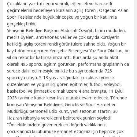
Çocukların yaz tatillerini verimli, eğlenceli ve hareketli
geçirmelerini hedefleyen kursların açılış töreni, Özgecan Aslan
Spor Tesisleri’nde büyük bir coşku ve yoğun bir katılımla
gerçekleştirildi.
Yenişehir Belediye Başkanı Abdullah Özyiğit, birim müdürleri,
meclis üyeleri, antrenörler, veliler ve çok sayıda kursiyerin
katıldığı açılış töreni renkli görüntülere sahne oldu. Yoğun bir
kayıt dönemi geçiren Yenişehir Belediyesi Yaz Spor Okulları, bu
yıl da rekor bir katılıma imza attı. Kurslarda şu anda aktif
olarak 495 sporcu eğitim görürken, performans gruplarının da
sürece dahil edilmesiyle birlikte bu sayı toplamda 725
sporcuya ulaştı. 5-13 yaş aralığındaki çocuklara yönelik
düzenlenen ve yoğun ilgi gören eğitimler; futbol, voleybol,
basketbol ve jimnastik olmak üzere 4 ana branşta, 11 Eylül
2026 tarihine kadar kesintisiz olarak devam edecek. Törende
konuşan Yenişehir Belediyesi Gençlik ve Spor Hizmetleri
Müdürlüğü personeli Edip Kunt, yeni sezonun startını 30
Haziran itibarıyla verdiklerini belirterek şunları söyledi:
“Öncelikle bizlere güvenerek en değerli varlıklarınızı,
çocuklarınızı kulübümüze emanet ettiğiniz için hepinize çok