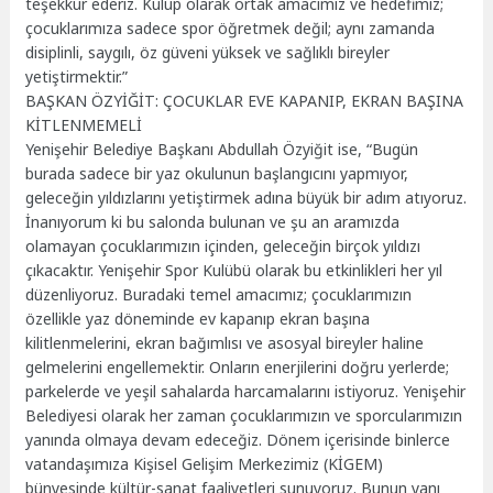
teşekkür ederiz. Kulüp olarak ortak amacımız ve hedefimiz;
çocuklarımıza sadece spor öğretmek değil; aynı zamanda
disiplinli, saygılı, öz güveni yüksek ve sağlıklı bireyler
yetiştirmektir.”
BAŞKAN ÖZYİĞİT: ÇOCUKLAR EVE KAPANIP, EKRAN BAŞINA
KİTLENMEMELİ
Yenişehir Belediye Başkanı Abdullah Özyiğit ise, “Bugün
burada sadece bir yaz okulunun başlangıcını yapmıyor,
geleceğin yıldızlarını yetiştirmek adına büyük bir adım atıyoruz.
İnanıyorum ki bu salonda bulunan ve şu an aramızda
olamayan çocuklarımızın içinden, geleceğin birçok yıldızı
çıkacaktır. Yenişehir Spor Kulübü olarak bu etkinlikleri her yıl
düzenliyoruz. Buradaki temel amacımız; çocuklarımızın
özellikle yaz döneminde ev kapanıp ekran başına
kilitlenmelerini, ekran bağımlısı ve asosyal bireyler haline
gelmelerini engellemektir. Onların enerjilerini doğru yerlerde;
parkelerde ve yeşil sahalarda harcamalarını istiyoruz. Yenişehir
Belediyesi olarak her zaman çocuklarımızın ve sporcularımızın
yanında olmaya devam edeceğiz. Dönem içerisinde binlerce
vatandaşımıza Kişisel Gelişim Merkezimiz (KİGEM)
bünyesinde kültür-sanat faaliyetleri sunuyoruz. Bunun yanı