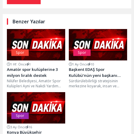
Benzer Yazılar
Spor
Spor
1 Hf. Önce
1
1 Ay Önce
10
Amatör spor kulüplerine 3
Başkent EDAŞ Spor
milyon liralık destek
Kulübü’nün yeni başkanı
Nilüfer Belediyesi, Amatör Spor
Sürdürülebilirliği stratejisinin
Ebru Taşcıoğlu oldu
Kulüpleri Ayni ve Nakdi Yardım
merkezine koyarak, insan ve
Destek Projesi kapsamında 31
teknoloji odağıyla projeler
spor kulübüne...
üreterek Türkiye’nin enerji
dönüşümüne öncülük eden...
Spor
3 Ay Önce
16
Konya Büyükşehir