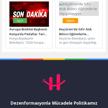
kurduğu Kadın Girişimciler
ve Bahçeler Dairesi
Sokağı,...
Başkanlığı...
Spor
Eğitim
Avrupa Bisiklet Başkenti
Keçiören’de Sıfır Atık
Konya’da Pedallar Tarihe
Bilinci Eğitimlerle
Konya Büyükşehir
Keçiören Belediyesi, çevre
ve Doğaya Döndü
Yaygınlaşıyor
Belediyesi, “2026 Avrupa
ve geri dönüşüm duyarlılığını
Bisiklet Başkenti” unvanına
artırmak amacıyla sıfır atık
sahip Konya’da Nisan ayında
projesi kapsamında önemli
düzenlediği iki ayrı...
bir...
Dezenformasyonla Mücadele Politikamız