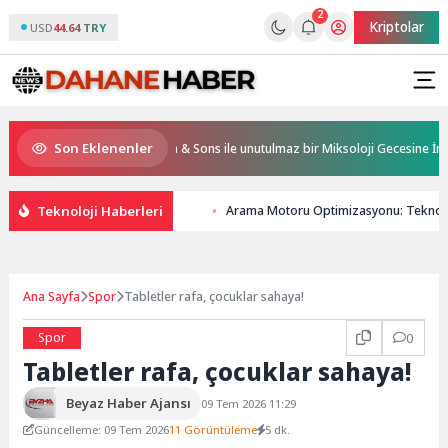
2
Kriptolar
USD
44.64 TRY
Son Eklenenler
 Resorts, Ödüllü bar Panda & Sons ile unutulmaz bir Miksoloji Gecesine İmza Att
Teknoloji Haberleri
Arama Motoru Optimizasyonu: Teknoloj
Ana Sayfa
Spor
Tabletler rafa, çocuklar sahaya!
Spor
0
Tabletler rafa, çocuklar sahaya!
Beyaz Haber Ajansı
09 Tem 2026 11:29
Güncelleme: 09 Tem 2026
11 Görüntüleme
5 dk.