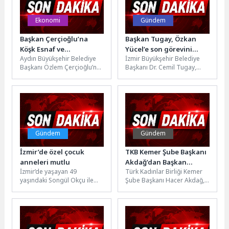
Ekonomi
Gündem
Başkan Çerçioğlu’na
Başkan Tugay, Özkan
Köşk Esnaf ve
Yücel’e son görevini
Aydın Büyükşehir Belediye
İzmir Büyükşehir Belediye
Sanatkârlar Odası’ndan
yerine getirdi
Başkanı Özlem Çerçioğlu’na;
Başkanı Dr. Cemil Tugay,
Ziyaret
Köşk Esnaf ve Sanatkarlar
geçirdiği kalp krizi sonucu
Odası Başkanı Ümit Açıkgöz
yaşamını yitiren İzmir
ve...
Barosu'nun...
Gündem
Gündem
İzmir’de özel çocuk
TKB Kemer Şube Başkanı
anneleri mutlu
Akdağ’dan Başkan
İzmir’de yaşayan 49
Türk Kadınlar Birliği Kemer
Topaloğlu’na ziyaret
yaşındaki Songül Okçu ile
Şube Başkanı Hacer Akdağ,
down sendromlu ve otizmli
Kemer Belediye Başkanı
kızı Miray Okçu’nun hayatı,...
Necati Topaloğlu'na
makamında teşekkür...