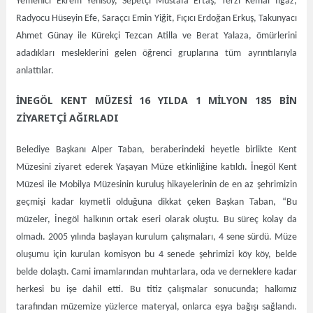
Yemenici Ekrem Yenisoy, Sepetçi Mustafa Ertaş, Terzi Kemal Ilgaz,
Radyocu Hüseyin Efe, Saraçcı Emin Yiğit, Fıçıcı Erdoğan Erkuş, Takunyacı
Ahmet Günay ile Kürekçi Tezcan Atilla ve Berat Yalaza, ömürlerini
adadıkları mesleklerini gelen öğrenci gruplarına tüm ayrıntılarıyla
anlattılar.
İNEGÖL KENT MÜZESİ 16 YILDA 1 MİLYON 185 BİN
ZİYARETÇİ AĞIRLADI
Belediye Başkanı Alper Taban, beraberindeki heyetle birlikte Kent
Müzesini ziyaret ederek Yaşayan Müze etkinliğine katıldı. İnegöl Kent
Müzesi ile Mobilya Müzesinin kuruluş hikayelerinin de en az şehrimizin
geçmişi kadar kıymetli olduğuna dikkat çeken Başkan Taban, “Bu
müzeler, İnegöl halkının ortak eseri olarak oluştu. Bu süreç kolay da
olmadı. 2005 yılında başlayan kurulum çalışmaları, 4 sene sürdü. Müze
oluşumu için kurulan komisyon bu 4 senede şehrimizi köy köy, belde
belde dolaştı. Cami imamlarından muhtarlara, oda ve derneklere kadar
herkesi bu işe dahil etti. Bu titiz çalışmalar sonucunda; halkımız
tarafından müzemize yüzlerce materyal, onlarca eşya bağışı sağlandı.