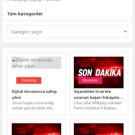
Çocuk Tiyatrosu Şenliği, İstanbul
Büyükşehir Belediyesi...
Tüm Kategoriler
Teknoloji
Ekonomi
Dijital mirasınıza sahip
Siyasetten ticarete
çıkın
uzanan başarı hikayesi:
İnsan hayatı sona erdiği
Uzun yıllar Milliyetçi Hareket
Oğuz Emre Beydoğan
zaman geride kalan aile
Partisi İstanbul İl Başkan
şimdi Türkiye’nin yeni
üyeleri, yakın arkadaşlar
Yardımcılığı görevini
girişimcilik vizyonunu
tarafından duygusal olarak
üstlenen Oğuz Emre
inşa ediyor
zor...
Beydoğan, bugün...