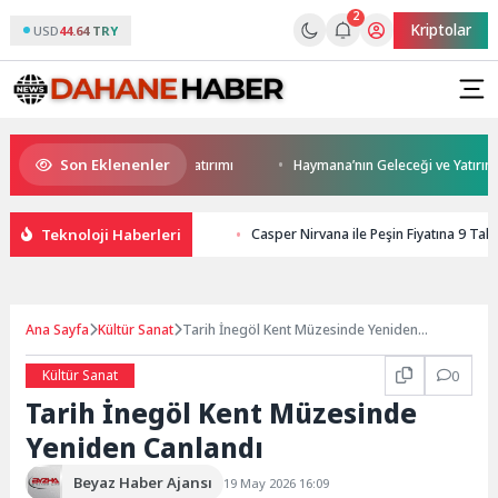
2
Kriptolar
USD
44.64 TRY
Son Eklenenler
Darıca’ya modern ulaşım yatırımı
Haymana’nın Geleceği ve Yatırım Potan
Teknoloji Haberleri
Casper Nirvana ile Peşin Fiyatına 9 Taksi
Ana Sayfa
Kültür Sanat
Tarih İnegöl Kent Müzesinde Yeniden
Canlandı
Kültür Sanat
0
Tarih İnegöl Kent Müzesinde
Yeniden Canlandı
Beyaz Haber Ajansı
19 May 2026 16:09