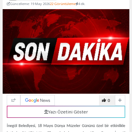
Güncelleme: 19 May 2026
22 Görüntüleme
4 dk.
0
Yazı Özetini Göster
İnegöl Belediyesi, 18 Mayıs Dünya Müzeler Gününü özel bir etkinlikle