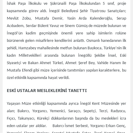
İshak Paşa İlkokulu ve Şükrünaili Paşa İlkokulundan 5 sınıf, proje
kapsamında görev aldı. İnegöl Belediyesi Şehir Tiyatrosu Sanatçıları;
Mevlüt Zobu, Mustafa Demir, Yasin Arda Kalenderoğlu, Serap
Acıbadem, Serdar Bülent Yavuz ve Sinem Gümüş de müzede bulunan ve
İnegöl’ün kadim geçmişinde önemli yere sahip isimlerin rolüne
bürünerek gelen misafirlere kendilerini anlattı. Osmanlı hanedanının ilk
şehidi, Hamzabey mahallesinde metfun bulunan Baykoca, Türkiye’nin ilk
kadın Milletvekilleri arasında bulunan İnegöllü Şekibe İnsel, Eski
Siyasetçi ve Bakan Ahmet Türkel, Ahmet Şeref Bey, Vahide Hanım ile
Mustafa Efendi gibi müze içerisinde tanıtımları yapılan karakterlere, bu
özel etkinlik kapsamında hayat verildi.
ESKİ USTALAR MESLEKLERİNİ TANITTI
Yaşayan Müze etkinliği kapsamında ayrıca İnegöl Kent Müzesinde yer
alan; Bakırcı, Yorgancı, Yemenici, Saraçcı, Sepetçi, Terzi, Radyocu,
Fıçıcı, Takunyacı, Kürekçi dükkanlarının başında da bu meslekleri icra
eden ustalar yer aldılar. Bakırcı İsmet Serbest, Yorgancı Erkan Genç,