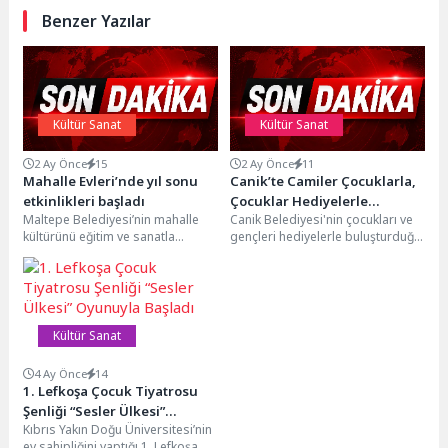
Benzer Yazılar
Kültür Sanat
Kültür Sanat
2 Ay Önce
15
2 Ay Önce
11
Mahalle Evleri’nde yıl sonu
Canik’te Camiler Çocuklarla,
etkinlikleri başladı
Çocuklar Hediyelerle
Maltepe Belediyesi’nin mahalle
Canik Belediyesi'nin çocukları ve
Buluşuyor
kültürünü eğitim ve sanatla
gençleri hediyelerle buluşturduğu
geliştirmek amacıyla geçtiğimiz yıl
"Haydi Güle Oynaya Camiye Gel"
hizmete açtığı Küçükyalı Mahalle...
projesinde başvurular
başladı. Canik...
Kültür Sanat
4 Ay Önce
14
1. Lefkoşa Çocuk Tiyatrosu
Şenliği “Sesler Ülkesi”
Kıbrıs Yakın Doğu Üniversitesi’nin
Oyunuyla Başladı
ev sahipliğini yaptığı 1. Lefkoşa