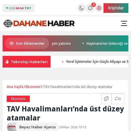
2
Kriptolar
USD
44.64 TRY
Son Eklenenler
r’den Darıca’ya modern ulaşım yatırımı
Haymana’nın Geleceği ve Yatırı
Teknoloji Haberleri
Yerel İşletmeler İçin Güçlü Altyapı ve S
Ana Sayfa
Ekonomi
TAV Havalimanları’nda üst düzey atamalar
Ekonomi
0
TAV Havalimanları’nda üst düzey
atamalar
Beyaz Haber Ajansı
24 Mar 2026 19:15