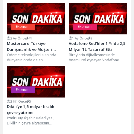
Ekonomi
Ekonomi
2 Ay Önce
41
1 Ay Önce
9
Mastercard Türkiye
Vodafone Red’liler 1 Yılda 2,5
Danışmanlık ve Müşteri
Milyar TL Tasarruf Etti
Ödeme teknolojileri alanında
Bireylerin dijitalleşmesinde
Hizmetleri Ekibine Üst Düzey
dünyanın önde gelen
önemli rol oynayan Vodafone
Atama
kuruluşlarından Mastercard,
Red, yenilikçi ürün ve hizmetleriyle
Türkiye operasyonlarında üst
abonelerinin hayatını ekonomik ve
düzey yönetim kadrosunu
sosyal yönden...
güçlendirmeye...
Ekonomi
2 Hf. Önce
5
Dikili’ye 1,5 milyar liralık
çevre yatırımı
İzmir Büyükşehir Belediyesi,
Dikili’nin çevre altyapısını
güçlendirecek 1,5 milyar liralık
yatırımı hayata geçiriyor. İleri