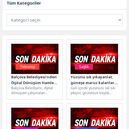
Tüm Kategoriler
biyolojik...
Teknoloji
Sağlık
Balçova Belediyesi’nden
Yüzünü sık yıkayanlar,
Dijital Dönüşüm Hamlesi:
güneşe maruz kalanlar,
Balçova Belediyesi, dijital
Gün içinde yüzünüzü sık sık
Kurum Arşivleri Tek
çok terleyenler dikkat!
dönüşüm çalışmaları
yıkıyor, gözünüze büyük
Çatıda Toplanıyor
kapsamında kurum
gelen sivilcelerinizi sıkıyor,
arşivlerini modern ve
telefon ekranınızı silmeyi
erişilebilir bir yapıya
hiç...
kavuşturuyor. Müdürlüklere...