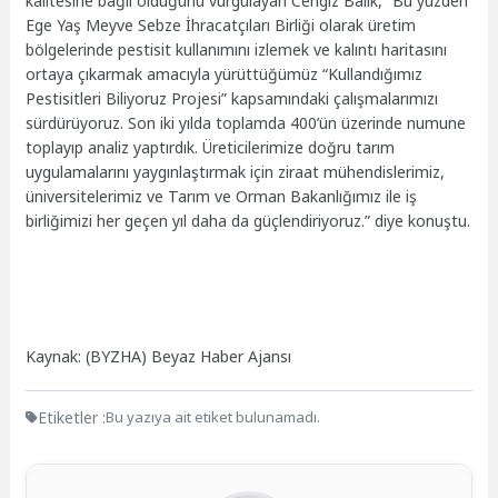
kalitesine bağlı olduğunu vurgulayan Cengiz Balık, “Bu yüzden
Ege Yaş Meyve Sebze İhracatçıları Birliği olarak üretim
bölgelerinde pestisit kullanımını izlemek ve kalıntı haritasını
ortaya çıkarmak amacıyla yürüttüğümüz “Kullandığımız
Pestisitleri Biliyoruz Projesi” kapsamındaki çalışmalarımızı
sürdürüyoruz. Son iki yılda toplamda 400’ün üzerinde numune
toplayıp analiz yaptırdık. Üreticilerimize doğru tarım
uygulamalarını yaygınlaştırmak için ziraat mühendislerimiz,
üniversitelerimiz ve Tarım ve Orman Bakanlığımız ile iş
birliğimizi her geçen yıl daha da güçlendiriyoruz.” diye konuştu.
Kaynak: (BYZHA) Beyaz Haber Ajansı
Etiketler :
Bu yazıya ait etiket bulunamadı.