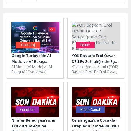
Teknoloji
Eğitim
Google Türkiye’de AI
YÖK Başkanı Erol Özvar,
Modu ve AI Bakışı
DEÜ Ev Sahipliğinde Ege
AI Modu (AI Mode) ve AI
Yükseköğretim Kurulu (YÖK)
Dönemini Başlattı!
Bölgesi Rektörleri ile
Bakışı (AI Overviews)
Başkanı Prof. Dr. Erol Özvar,
Buluştu
özelliklerini Türkiye'deki
Dokuz Eylül Üniversitesi
kullanıcılara kademeli olarak
(DEÜ) Rektörü Prof. Dr....
açtı....
Gündem
Kültür Sanat
Nilüfer Belediyesi’nden
Osmangazi’de Çocuklar
acil durum eğitimi
Kitapların İzinde Buluştu