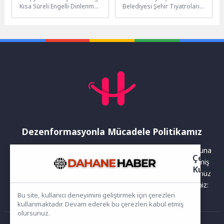
Kısa Süreli Engelli Dinlenme
Belediyesi Şehir Tiyatroları
Merkezi üyeleri ağız ve diş
uluslararası iş birliklerine bir
sağlığı taramasından
yenisini ekliyor. Şehir
geçirildi,...
Tiyatroları Gürcistan’ın en...
Dezenformasyonla Mücadele Politikamız
Yayınlanan haberler doğruluk ilkesi gözetilerek hazırlanır. Buna
Çerez
rağmen bazı içeriklerde eksik, hatalı veya güncelliğini yitirmiş
Kullanı
bilgiler bulunabilir.Yanlış veya yanıltıcı olduğunu düşündüğünüz
haberleri aşağıdaki iletişim kanallarından bize bildirebilirsiniz:
Bu site, kullanıcı deneyimini geliştirmek için çerezleri
kullanmaktadır. Devam ederek bu çerezleri kabul etmiş
olursunuz.