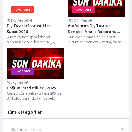
Ekonomi
Ekonomi
4 Ay Önce
24
2 Gün Önce
1
Dış Ticaret İstatistikleri,
Ata Yatırım Dış Ticaret
Şubat 2026
Dengesi Analiz Raporunu
Şubat ayında genel ticaret
Türkiye’nin önde gelen aracı
Yayımladı
sistemine göre ihracat %1,5,
kurumlarından Ata Yatırım, düzenli
ithalat %5,5 arttıTürkiye İstatistik
olarak yayımladığı araştırma
Kurumu ile Ticaret...
raporları ve analizlerle Türkiye...
Ekonomi
3 Ay Önce
11
Doğum İstatistikleri, 2025
Canlı doğan bebek sayısı 895 bin
374 oldu Canlı doğan bebek
sayısı 2025 yılında 895 bin...
Tüm Kategoriler