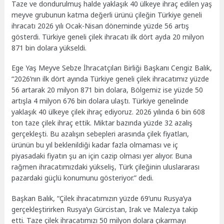
Taze ve dondurulmuş halde yaklaşık 40 ülkeye ihraç edilen yaş
meyve grubunun katma değerli ürünü çileğin Türkiye geneli
ihracatı 2026 yılı Ocak-Nisan döneminde yüzde 56 artış
gösterdi. Türkiye geneli çilek ihracatı ilk dört ayda 20 milyon
871 bin dolara yükseldi.
Ege Yaş Meyve Sebze İhracatçıları Birliği Başkanı Cengiz Balık,
“2026’nın ilk dört ayında Türkiye geneli çilek ihracatımız yüzde
56 artarak 20 milyon 871 bin dolara, Bölgemiz ise yüzde 50
artışla 4 milyon 676 bin dolara ulaştı. Türkiye genelinde
yaklaşık 40 ülkeye çilek ihraç ediyoruz. 2026 yılında 6 bin 608
ton taze çilek ihraç ettik. Miktar bazında yüzde 32 azalış
gerçekleşti. Bu azalışın sebepleri arasında çilek fiyatları,
ürünün bu yıl beklenildiği kadar fazla olmaması ve iç
piyasadaki fiyatın şu an için cazip olması yer alıyor. Buna
rağmen ihracatımızdaki yükseliş, Türk çileğinin uluslararası
pazardaki güçlü konumunu gösteriyor.” dedi.
Başkan Balık, “Çilek ihracatımızın yüzde 69’unu Rusya’ya
gerçekleştirirken Rusya’yı Gürcistan, Irak ve Malezya takip
etti. Taze çilek ihracatımızı 50 milyon dolara çıkarmayı