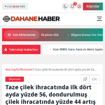
2
Kriptolar
USD
44.64 TRY
Son Eklenenler
eleceğin Yüzücüleri Sertifikalarını Aldı
Bilgesu Erenus Son Yolculuğu
Teknoloji Haberleri
Acer EMEA, kara, hava ve deniz taşımacı
Ana Sayfa
Ekonomi
Taze çilek ihracatında ilk dört ayda yüzde 56,
dondurulmuş çilek ihracatında yüzde 44 artış
Ekonomi
0
Taze çilek ihracatında ilk dört
ayda yüzde 56, dondurulmuş
çilek ihracatında yüzde 44 artış