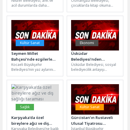
Nilüfer Belediyesi, afet ve
Osmangazi Belediyesi,
acil durumlarda daha
çocuklarda kitap okuma
dirençli olmak için,
alışkanlığını güçlendirmek ve
personeline yönelik eğitim
onları doğayla iç içe kültürel
verdi.Nilüfer İlçe Afet ve...
etkinliklerle buluşturmak...
Kültür Sanat
Ekonomi
Seymen Millet
Üsküdar
Bahçesi’nde ezgilerle
Belediyesi’nden
Kocaeli Büyükşehir
Üsküdar Belediyesi, sosyal
dolu yaz akşamı
Çocukların Bayram
Belediyesi’nin yaz aylarını
belediyecilik anlayışı
Sevincine 1500 Liralık
serinleten etkinlikleri, İlçe
doğrultusunda Kurban
Kıyafet Desteği
Selamlama Konserleri ile
Bayramı öncesinde ihtiyaç
devam ediyor. Başiskele
sahibi ailelerin çocuklarına
Seymen...
yönelik bayramlık...
Sağlık
Kültür Sanat
Karşıyaka’da özel
Gürcistan’ın Rustaveli
bireylere ağız ve diş
Ulusal Tiyatrosu
Karşıyaka Belediyesi’ne bağlı
İstanbul Büyükşehir
sağlığı taraması
İstanbul’da