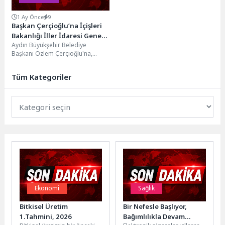
1 Ay Önce
9
Başkan Çerçioğlu’na İçişleri
Bakanlığı İller İdaresi Genel
Aydın Büyükşehir Belediye
Müdürlüğü Muhtarlar Daire
Başkanı Özlem Çerçioğlu'na,
Başkanı Üstüner ve Türkiye
İçişleri Bakanlığı İller İdaresi
Basın Platformu Başkanı
Genel Müdürlüğü Muhtarlar Daire
Tanış’tan Ziyaret
Tüm Kategoriler
Başkanı...
Ekonomi
Sağlık
Bitkisel Üretim
Bir Nefesle Başlıyor,
1.Tahmini, 2026
Bağımlılıkla Devam