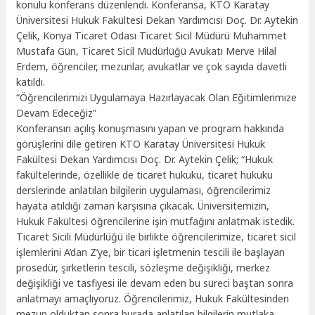
konulu konferans düzenlendi. Konferansa, KTO Karatay
Üniversitesi Hukuk Fakültesi Dekan Yardımcısı Doç. Dr. Aytekin
Çelik, Konya Ticaret Odası Ticaret Sicil Müdürü Muhammet
Mustafa Gün, Ticaret Sicil Müdürlüğü Avukatı Merve Hilal
Erdem, öğrenciler, mezunlar, avukatlar ve çok sayıda davetli
katıldı.
“Öğrencilerimizi Uygulamaya Hazırlayacak Olan Eğitimlerimize
Devam Edeceğiz”
Konferansın açılış konuşmasını yapan ve program hakkında
görüşlerini dile getiren KTO Karatay Üniversitesi Hukuk
Fakültesi Dekan Yardımcısı Doç. Dr. Aytekin Çelik; “Hukuk
fakültelerinde, özellikle de ticaret hukuku, ticaret hukuku
derslerinde anlatılan bilgilerin uygulaması, öğrencilerimiz
hayata atıldığı zaman karşısına çıkacak. Üniversitemizin,
Hukuk Fakültesi öğrencilerine işin mutfağını anlatmak istedik.
Ticaret Sicili Müdürlüğü ile birlikte öğrencilerimize, ticaret sicil
işlemlerini A’dan Z’ye, bir ticari işletmenin tescili ile başlayan
prosedür, şirketlerin tescili, sözleşme değişikliği, merkez
değişikliği ve tasfiyesi ile devam eden bu süreci baştan sonra
anlatmayı amaçlıyoruz. Öğrencilerimiz, Hukuk Fakültesinden
mezun olduktan sonra burada anlatılan bilgilerin mutlaka