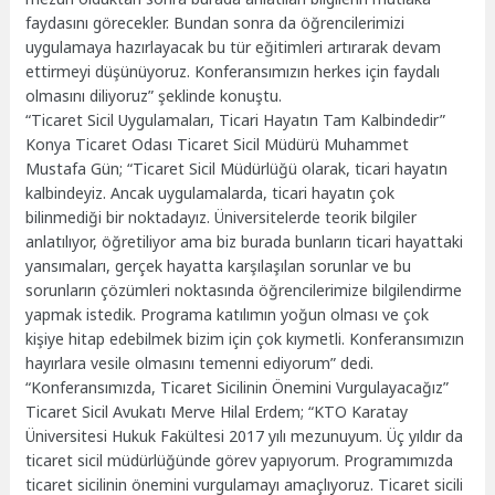
faydasını görecekler. Bundan sonra da öğrencilerimizi
uygulamaya hazırlayacak bu tür eğitimleri artırarak devam
ettirmeyi düşünüyoruz. Konferansımızın herkes için faydalı
olmasını diliyoruz” şeklinde konuştu.
“Ticaret Sicil Uygulamaları, Ticari Hayatın Tam Kalbindedir”
Konya Ticaret Odası Ticaret Sicil Müdürü Muhammet
Mustafa Gün; “Ticaret Sicil Müdürlüğü olarak, ticari hayatın
kalbindeyiz. Ancak uygulamalarda, ticari hayatın çok
bilinmediği bir noktadayız. Üniversitelerde teorik bilgiler
anlatılıyor, öğretiliyor ama biz burada bunların ticari hayattaki
yansımaları, gerçek hayatta karşılaşılan sorunlar ve bu
sorunların çözümleri noktasında öğrencilerimize bilgilendirme
yapmak istedik. Programa katılımın yoğun olması ve çok
kişiye hitap edebilmek bizim için çok kıymetli. Konferansımızın
hayırlara vesile olmasını temenni ediyorum” dedi.
“Konferansımızda, Ticaret Sicilinin Önemini Vurgulayacağız”
Ticaret Sicil Avukatı Merve Hilal Erdem; “KTO Karatay
Üniversitesi Hukuk Fakültesi 2017 yılı mezunuyum. Üç yıldır da
ticaret sicil müdürlüğünde görev yapıyorum. Programımızda
ticaret sicilinin önemini vurgulamayı amaçlıyoruz. Ticaret sicili