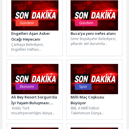
Gündem
Gündem
Engelleri Aşan Asker
Buca’ya yeni nefes alanı
İzmir Büyükşehir Belediyesi,
Ocağı Heyecanı
yıllardır atıl durumda
Çankaya Belediyesi,
bulunan Aliberti Köşkü ve
Engelliler Haftası
çevresindeki 22 bin
kapsamında anlamlı bir
metrekarelik alanı,...
etkinlik düzenledi. Aşık
Veysel Engelsiz Yaşam
Merkezi üyeleri...
Ekonomi
Spor
Ali Bey Resort Sorgun’da
Milli Maç Coşkusu
İyi Yaşam Buluşması:
Büyüyor
Köklü Türk
İBB, A Millî Futbol
Tenis Kortunda Akşam
misafirperverliğini dünya
Takımımızın Dünya
Yemeği, Sound Healing
standartlarında spor
Kupası’ndaki mücadelesini
ve Longevity
olanakları ve ayrıcalıklı tatil
kent meydanlarına taşımaya
deneyimleriyle buluşturan Ali
devam ediyor. İlk maçta...