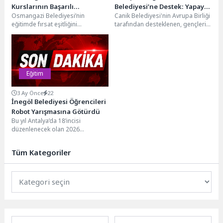
Kurslarının Başarılı
Belediyesi’ne Destek: Yapay
Osmangazi Belediyesi’nin
Canik Belediyesi'nin Avrupa Birliği
Öğrencileri Başkan Aydın’la
Zekâ Eğitimi Başvuruları
eğitimde fırsat eşitliğini
tarafından desteklenen, gençleri
Buluştu
Başladı
güçlendirmek amacıyla hayata
yapay zekâ araçları ve girişimcilik
geçirdiği ücretsiz LGS hazırlık
alanında uygulamalı eğitimlerle...
kurslarında aldıkları eğitimle...
Eğitim
3 Ay Önce
22
İnegöl Belediyesi Öğrencileri
Robot Yarışmasına Götürdü
Bu yıl Antalya’da 18’incisi
düzenlenecek olan 2026
Uluslararası MEB Robot
Yarışmasına İnegöl’den 88
Tüm Kategoriler
öğrenci ve...