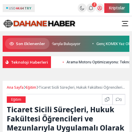
2
Kriptolar
USD
44.64 TRY
Son Eklenenler
rhan Sönmez TESAK’ta Okurlarıyla Buluşuyor
Genç KOMEK Yaz Okulu Öğr
Teknoloji Haberleri
Arama Motoru Optimizasyonu: Teknolo
Ana Sayfa
Eğitim
Ticaret Sicili Süreçleri, Hukuk Fakültesi Öğrencileri
ve Mezunlarıyla Uygulamalı Olarak Ele Alındı
Eğitim
0
Ticaret Sicili Süreçleri, Hukuk
Fakültesi Öğrencileri ve
Mezunlarıyla Uygulamalı Olarak