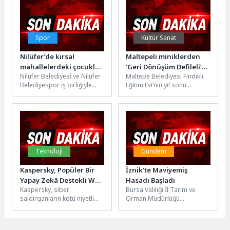
Bey Hotels...
Spor
Kültür Sanat
Nilüfer’de kırsal
Maltepeli miniklerden
mahallelerdeki çocuklar
‘Geri Dönüşüm Defileli’
Nilüfer Belediyesi ve Nilüfer
Maltepe Belediyesi Fındıklı
yüzme öğreniyor
yıl sonu kutlaması
Belediyespor iş birliğiyle
Eğitim Evi’nin yıl sonu
hayata geçirilen “Nilüfer’in
kutlama programında “Geri
Çocukları Sporla Büyüyor”
Dönüşüm Defilesi”
sloganıyla hayata...
düzenlendi. Öğrenciler, atık...
Teknoloji
Gündem
Kaspersky, Popüler Bir
İznik’te Maviyemiş
Yapay Zekâ Destekli Web
Hasadı Başladı
Kaspersky, siber
Bursa Valiliği İl Tarım ve
Geliştirme Platformunu
saldırganların kötü niyetli
Orman Müdürlüğü
Hedef Alan Yeni Bir
amaçları için meşru bir
tarafından yürütülen
Kurumsal Kimlik Avı
hizmeti daha suistimal
“Organik Tarımın
Yöntemi Keşfetti
etmeye başladığını tespit...
Yaygınlaştırılması ve