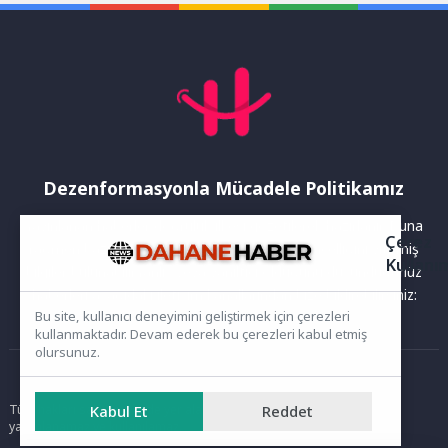
Kontrolü Projesi”...
Dezenformasyonla Mücadele Politikamız
Yayınlanan haberler doğruluk ilkesi gözetilerek hazırlanır. Buna
Çerez
rağmen bazı içeriklerde eksik, hatalı veya güncelliğini yitirmiş
Kullanı
bilgiler bulunabilir.Yanlış veya yanıltıcı olduğunu düşündüğünüz
haberleri aşağıdaki iletişim kanallarından bize bildirebilirsiniz:
Bu site, kullanıcı deneyimini geliştirmek için çerezleri
kullanmaktadır. Devam ederek bu çerezleri kabul etmiş
olursunuz.
Ana Sayfa
Tüm hakları saklıdır. Sitede yer alan içerikler izinsiz kopyalanamaz,
Kabul Et
Reddet
yayımlanamaz ve kullanılamaz.