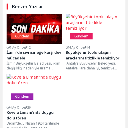
Benzer Yazılar
Gündem
Gündem
1 Ay Önce
12
4 Ay Önce
14
İzmir’de sivrisineğe karşı dev
Büyükşehir toplu ulaşım
mücadele
araçlarını titizlikle temizliyor
İzmir Büyükşehir Belediyesi, iklim
Antalya Büyükşehir Belediyesi,
değişikliği nedeniyle üreme
Antalyalılara daha iyi, temiz ve
süreleri uzayan sivrisinek ve diğer
hijyenik bir ulaşım hizmeti sunmak
vektörlere karşı mücadeleyi...
için toplu...
Gündem
4 Ay Önce
26
Kovela Limanı’nda duygu
dolu tören
Didim’de, 5 Nisan 1924 tarihinde