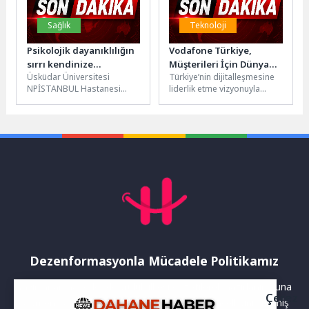
Sağlık
Teknoloji
Psikolojik dayanıklılığın
Vodafone Türkiye,
sırrı kendinize
Müşterileri İçin Dünyada
Üsküdar Üniversitesi
Türkiye’nin dijitalleşmesine
söylediğiniz sözlerde!
Bir İlke İmza Attı
NPİSTANBUL Hastanesi
liderlik etme vizyonuyla
Klinik Psikolog İpek Erol,
faaliyet
kişinin kendine iltifat
gösteren Vodafone, 5G
etmesinin, özsaygı ve
odaklı global işbirliklerine
psikolojik...
bir yenisini daha ekledi.
Dünyanın...
Dezenformasyonla Mücadele Politikamız
Yayınlanan haberler doğruluk ilkesi gözetilerek hazırlanır. Buna
Çerez
rağmen bazı içeriklerde eksik, hatalı veya güncelliğini yitirmiş