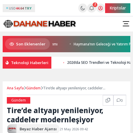
2
Kriptolar
USD
44.64 TRY
Son Eklenenler
ıca’ya modern ulaşım yatırımı
Haymana’nın Geleceği ve Yatırım Potansiy
Teknoloji Haberleri
2026’da SEO Trendleri ve Teknoloji Hab
Ana Sayfa
Gündem
Tire’de altyapı yenileniyor, caddeler
modernleşiyor
Gündem
0
Tire’de altyapı yenileniyor,
caddeler modernleşiyor
Beyaz Haber Ajansı
21 May 2026 09:42