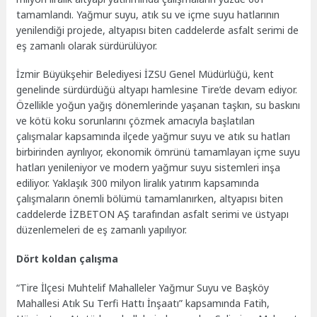
tamamlandı. Yağmur suyu, atık su ve içme suyu hatlarının
yenilendiği projede, altyapısı biten caddelerde asfalt serimi de
eş zamanlı olarak sürdürülüyor.
İzmir Büyükşehir Belediyesi İZSU Genel Müdürlüğü, kent
genelinde sürdürdüğü altyapı hamlesine Tire’de devam ediyor.
Özellikle yoğun yağış dönemlerinde yaşanan taşkın, su baskını
ve kötü koku sorunlarını çözmek amacıyla başlatılan
çalışmalar kapsamında ilçede yağmur suyu ve atık su hatları
birbirinden ayrılıyor, ekonomik ömrünü tamamlayan içme suyu
hatları yenileniyor ve modern yağmur suyu sistemleri inşa
ediliyor. Yaklaşık 300 milyon liralık yatırım kapsamında
çalışmaların önemli bölümü tamamlanırken, altyapısı biten
caddelerde İZBETON AŞ tarafından asfalt serimi ve üstyapı
düzenlemeleri de eş zamanlı yapılıyor.
Dört koldan çalışma
“Tire İlçesi Muhtelif Mahalleler Yağmur Suyu ve Başköy
Mahallesi Atık Su Terfi Hattı İnşaatı” kapsamında Fatih,