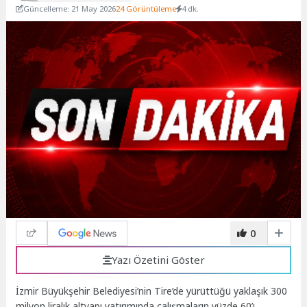
Güncelleme: 21 May 2026
24 Görüntüleme
4 dk.
0
Yazı Özetini Göster
İzmir Büyükşehir Belediyesi’nin Tire’de yürüttüğü yaklaşık 300
milyon liralık altyapı yatırımında çalışmaların yüzde 60’ı