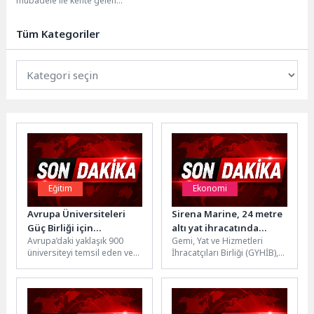
mübadele ile kente gelen
vatandaşların anısına Kovela
Limanı’nda çiçek bırakma...
Tüm Kategoriler
Eğitim
Ekonomi
Avrupa Üniversiteleri
Sirena Marine, 24 metre
Güç Birliği için
altı yat ihracatında
Avrupa’daki yaklaşık 900
Gemi, Yat ve Hizmetleri
İstanbul’da Toplandı
liderliğini sürdürdü
üniversiteyi temsil eden ve
İhracatçıları Birliği (GYHİB),
yükseköğretimde stratejik
Türkiye İhracatçılar Meclisi
kararların şekillendiği en
(TİM) Dış Ticaret
önemli platformlardan biri...
Kompleksi’nde düzenlenen...