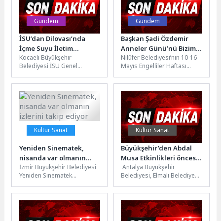
Gündem
Gündem
İSU’dan Dilovası’nda
Başkan Şadi Özdemir
İçme Suyu İletim
Anneler Günü’nü Bizim
Kocaeli Büyükşehir
Nilüfer Belediyesi’nin 10-16
Altyapısına Güçlü Yatırım
Ev katılımcılarıyla kutladı
Belediyesi İSU Genel
Mayıs Engelliler Haftası
Müdürlüğü, kent genelinde
kapsamında düzenlediği
içme suyu iletim altyapısını
etkinliklerin ilki, Bizim Ev
güçlendirmeye yönelik
Engelliler Sosyal Yaşam...
yatırımlarını...
Kültür Sanat
Kültür Sanat
Yeniden Sinematek,
Büyükşehir’den Abdal
nisanda var olmanın
Musa Etkinlikleri öncesi
İzmir Büyükşehir Belediyesi
Antalya Büyükşehir
izlerini takip ediyor
kapsamlı hazırlık
Yeniden Sinematek
Belediyesi, Elmalı Belediyesi
gösterimleri, nisan ayında
ve Tekke Köyü Abdal Musa
her pazar günü “Var Olmanın
Kültürünü Araştırma ve
İzleri: Zaman...
Yaşatma Derneği...