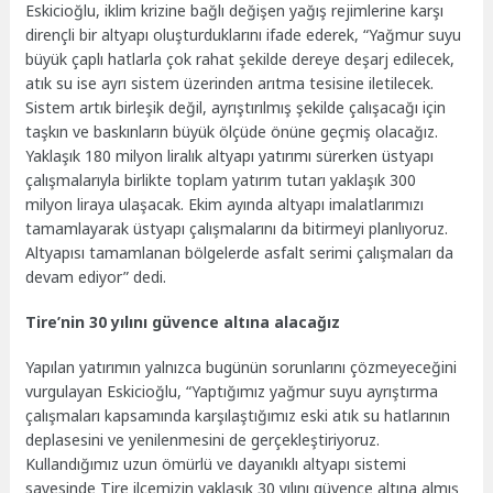
Eskicioğlu, iklim krizine bağlı değişen yağış rejimlerine karşı
dirençli bir altyapı oluşturduklarını ifade ederek, “Yağmur suyu
büyük çaplı hatlarla çok rahat şekilde dereye deşarj edilecek,
atık su ise ayrı sistem üzerinden arıtma tesisine iletilecek.
Sistem artık birleşik değil, ayrıştırılmış şekilde çalışacağı için
taşkın ve baskınların büyük ölçüde önüne geçmiş olacağız.
Yaklaşık 180 milyon liralık altyapı yatırımı sürerken üstyapı
çalışmalarıyla birlikte toplam yatırım tutarı yaklaşık 300
milyon liraya ulaşacak. Ekim ayında altyapı imalatlarımızı
tamamlayarak üstyapı çalışmalarını da bitirmeyi planlıyoruz.
Altyapısı tamamlanan bölgelerde asfalt serimi çalışmaları da
devam ediyor” dedi.
Tire’nin 30 yılını güvence altına alacağız
Yapılan yatırımın yalnızca bugünün sorunlarını çözmeyeceğini
vurgulayan Eskicioğlu, “Yaptığımız yağmur suyu ayrıştırma
çalışmaları kapsamında karşılaştığımız eski atık su hatlarının
deplasesini ve yenilenmesini de gerçekleştiriyoruz.
Kullandığımız uzun ömürlü ve dayanıklı altyapı sistemi
sayesinde Tire ilçemizin yaklaşık 30 yılını güvence altına almış