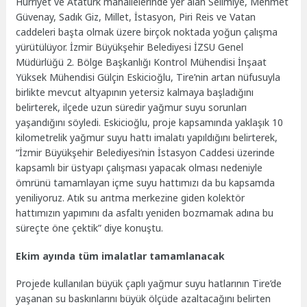
Hürriyet ve Atatürk mahallelerinde yer alan Selimiye, Mehmet
Güvenay, Sadık Giz, Millet, İstasyon, Piri Reis ve Vatan
caddeleri başta olmak üzere birçok noktada yoğun çalışma
yürütülüyor. İzmir Büyükşehir Belediyesi İZSU Genel
Müdürlüğü 2. Bölge Başkanlığı Kontrol Mühendisi İnşaat
Yüksek Mühendisi Gülçin Eskicioğlu, Tire’nin artan nüfusuyla
birlikte mevcut altyapının yetersiz kalmaya başladığını
belirterek, ilçede uzun süredir yağmur suyu sorunları
yaşandığını söyledi. Eskicioğlu, proje kapsamında yaklaşık 10
kilometrelik yağmur suyu hattı imalatı yapıldığını belirterek,
“İzmir Büyükşehir Belediyesi’nin İstasyon Caddesi üzerinde
kapsamlı bir üstyapı çalışması yapacak olması nedeniyle
ömrünü tamamlayan içme suyu hattımızı da bu kapsamda
yeniliyoruz. Atık su arıtma merkezine giden kolektör
hattımızın yapımını da asfaltı yeniden bozmamak adına bu
süreçte öne çektik” diye konuştu.
Ekim ayında tüm imalatlar tamamlanacak
Projede kullanılan büyük çaplı yağmur suyu hatlarının Tire’de
yaşanan su baskınlarını büyük ölçüde azaltacağını belirten