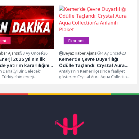
omi
Ekonomi
ber Ajansı
3 Ay Önce
26
Beyaz Haber Ajansı
4 Ay Önce
23
Enerji 2026 yılının ilk
Kemer’de Çevre Duyarlılığı
e yatırım kararlılığını
Ödülle Taçlandı: Crystal Aura
ü
n Daha İyi Bir Gelecek’
Aqua Collection’a Anlamlı Plaket
Antalya’nın Kemer ilçesinde faaliyet
 Türkiye’nin enerji
gösteren Crystal Aura Aqua Collection,
e öncülük eden Enerjisa
çevreye duyarlı yaklaşımı ve
trik...
sürdürülebilirlik odaklı...