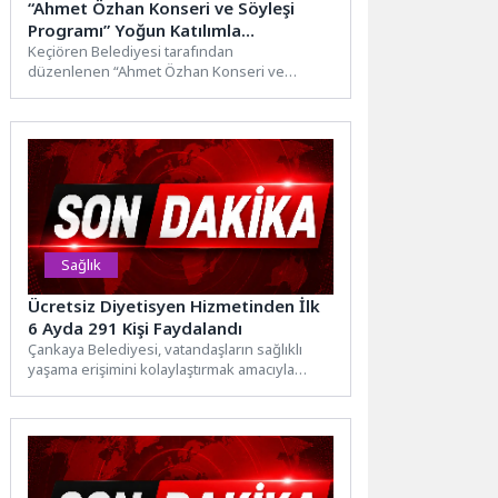
“Ahmet Özhan Konseri ve Söyleşi
Programı” Yoğun Katılımla
Gerçekleşti
Keçiören Belediyesi tarafından
düzenlenen “Ahmet Özhan Konseri ve
Söyleşi Programı” Keçiörenlilerin yoğun
katılımıyla Neşet Ertaş Kültür Merkezi’nde...
Sağlık
Ücretsiz Diyetisyen Hizmetinden İlk
6 Ayda 291 Kişi Faydalandı
Çankaya Belediyesi, vatandaşların sağlıklı
yaşama erişimini kolaylaştırmak amacıyla
önemli bir hizmeti daha hayata geçirdi.
Belediye,...