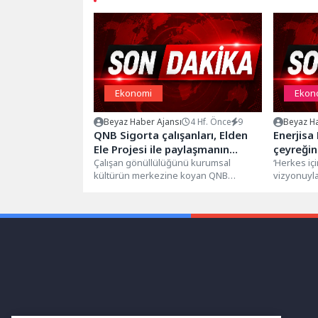
Ekonomi
Ekon
Beyaz Haber Ajansı
4 Hf. Önce
9
Beyaz Ha
QNB Sigorta çalışanları, Elden
Enerjisa 
Ele Projesi ile paylaşmanın
çeyreğind
gücünü büyütüyor
Çalışan gönüllülüğünü kurumsal
sürdürd
‘Herkes içi
kültürün merkezine koyan QNB
vizyonuyla
Sigorta, her yıl geleneksel hale
dönüşümün
getirdiği anlamlı bir...
Enerji, Elek