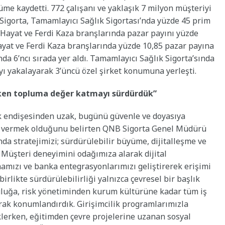
e kaydetti. 772 çalışanı ve yaklaşık 7 milyon müşteriyi
igorta, Tamamlayıcı Sağlık Sigortası’nda yüzde 45 prim
, Hayat ve Ferdi Kaza branşlarında pazar payını yüzde
Hayat ve Ferdi Kaza branşlarında yüzde 10,85 pazar payına
ında 6’ncı sırada yer aldı. Tamamlayıcı Sağlık Sigorta’sında
yı yakalayarak 3’üncü özel şirket konumuna yerleşti.
rken topluma değer katmayı sürdürdük”
k endişesinden uzak, bugünü güvenle ve doyasıya
met vermek olduğunu belirten QNB Sigorta Genel Müdürü
nda stratejimizi; sürdürülebilir büyüme, dijitalleşme ve
 Müşteri deneyimini odağımıza alarak dijital
amızı ve banka entegrasyonlarımızı geliştirerek erişimi
birlikte sürdürülebilirliği yalnızca çevresel bir başlık
uluğa, risk yönetiminden kurum kültürüne kadar tüm iş
arak konumlandırdık. Girişimcilik programlarımızla
teklerken, eğitimden çevre projelerine uzanan sosyal