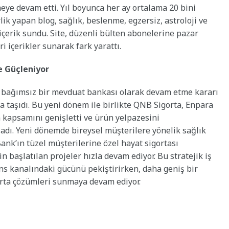
ye devam etti. Yıl boyunca her ay ortalama 20 bini
lik yapan blog, sağlık, beslenme, egzersiz, astroloji ve
 içerik sundu. Site, düzenli bülten abonelerine pazar
i içerikler sunarak fark yarattı.
le Güçleniyor
 bağımsız bir mevduat bankası olarak devam etme kararı
faza taşıdı. Bu yeni dönem ile birlikte QNB Sigorta, Enpara
kapsamını genişletti ve ürün yelpazesini
adı. Yeni dönemde bireysel müşterilere yönelik sağlık
Bank’ın tüzel müşterilerine özel hayat sigortası
n başlatılan projeler hızla devam ediyor. Bu stratejik iş
ns kanalındaki gücünü pekiştirirken, daha geniş bir
gorta çözümleri sunmaya devam ediyor.