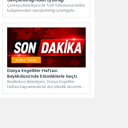
Çankaya Belediyesi ile Türk futbolunun köklü
kulüplerinden Gençlerbirliği iş birliğiyle
düzenlenen Yaz Futbol Okulu'nda çocuklar,...
Kültür Sanat
Dünya Engelliler Haftası
Beylikdüzü’nde Etkinliklerle Geçti
Beylikdüzü Belediyesi, Dünya Engelliler
Haftası kapsamında bir dizi etkinlik düzenledi.
Hafta boyunca gerçekleştirilen Engelli
İstihdam...