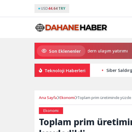
USD
44.64 TRY
Son Eklenenler
Büyükşehir’den Darıca’ya modern ulaşım yatırımı
Teknoloji Haberleri
Siber Saldır
Ana Sayfa
Ekonomi
Toplam prim üretiminde yüzde
Ekonomi
Toplam prim üretim