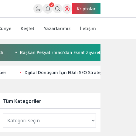
2
Kriptolar
Künye
Keşfet
Yazarlarımız
İletişim
Başkan Pekyatırmacı’dan Esnaf Ziyareti
Çocuklar boyad
beri
Dijital Dönüşüm İçin Etkili SEO Stratejileri
Diji
Tüm Kategoriler