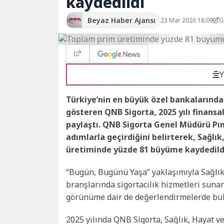
kaydedildi
Beyaz Haber Ajansı
23 Mar 2026 18:09
G
Y
Türkiye’nin en büyük özel bankalarından
gösteren QNB Sigorta, 2025 yılı finansa
paylaştı. QNB Sigorta Genel Müdürü Pınar
adımlarla geçirdiğini belirterek, Sağlık
üretiminde yüzde 81 büyüme kaydedildiğ
“Bugün, Bugünü Yaşa” yaklaşımıyla Sağlık, 
branşlarında sigortacılık hizmetleri suna
görünüme dair de değerlendirmelerde bu
2025 yılında QNB Sigorta, Sağlık, Hayat v