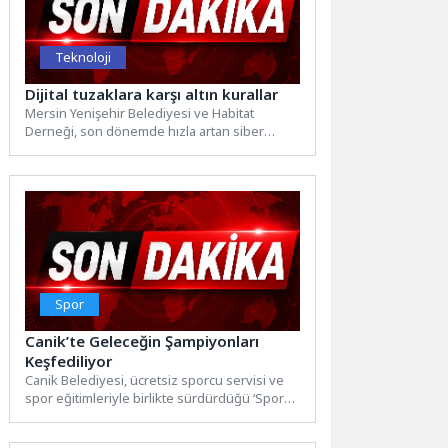
Teknoloji
Dijital tuzaklara karşı altın kurallar
Mersin Yenişehir Belediyesi ve Habitat
Derneği, son dönemde hızla artan siber
tehditlere karşı vatandaşları korumak...
Spor
Canik’te Geleceğin Şampiyonları
Keşfediliyor
Canik Belediyesi, ücretsiz sporcu servisi ve
spor eğitimleriyle birlikte sürdürdüğü ‘Sporcu
Yetenek Taraması’ programıyla çocukları...