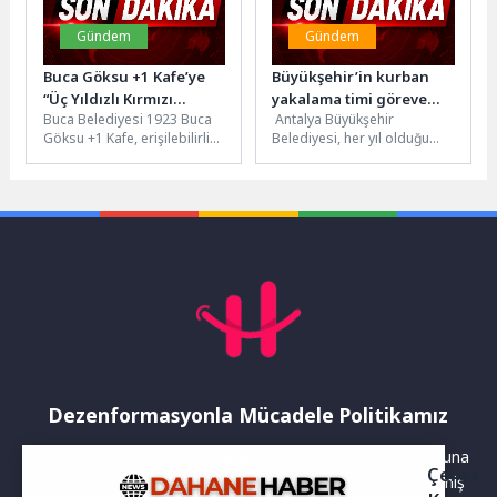
Gündem
Gündem
Buca Göksu +1 Kafe’ye
Büyükşehir’in kurban
“Üç Yıldızlı Kırmızı
yakalama timi göreve
Buca Belediyesi 1923 Buca
Antalya Büyükşehir
Bayrak”
hazır
Göksu +1 Kafe, erişilebilirlik
Belediyesi, her yıl olduğu
standartlarını yüzde 90’ın
gibi bu Kurban Bayramı’nda
üzerine taşıyarak en yüksek...
da vatandaşların kaçan
kurbanlıklarının
yakalamalarına...
Dezenformasyonla Mücadele Politikamız
Yayınlanan haberler doğruluk ilkesi gözetilerek hazırlanır. Buna
Çerez
rağmen bazı içeriklerde eksik, hatalı veya güncelliğini yitirmiş