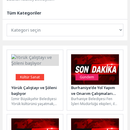
Ekolojik Yaşam Merkezi, her
yaştan ekoloji meraklısına yönelik
Tüm Kategoriler
renkli...
Kültür Sanat
Gündem
Yörük Çalıştayı ve Şöleni
Burhaniye’de Yol Yapım
başlıyor
ve Onarım Çalışmaları
İzmir Büyükşehir Belediyesi
Burhaniye Belediyesi Fen
Titizlikle Yürütülüyor
Yörük kültürünü yaşatmak,
İşleri Müdürlüğü ekipleri, ilçe
tanıtmak ve gelecek
genelinde yol yapım, bakım
kuşaklara aktarmak amacıyla
ve onarım çalışmalarını
11-12 Nisan tarihleri...
program...