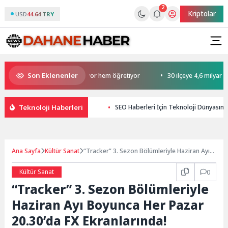
2
Kriptolar
USD
44.64 TRY
Son Eklenenler
in Yaz Okulu hem eğlendiriyor hem öğretiyor
30 ilçeye 4,6 milyar liralık
Teknoloji Haberleri
SEO Haberleri İçin Teknoloji Dünyasınd
Ana Sayfa
Kültür Sanat
“Tracker” 3. Sezon Bölümleriyle Haziran Ayı
Boyunca Her Pazar 20.30’da FX Ekranlarında!
Kültür Sanat
0
“Tracker” 3. Sezon Bölümleriyle
Haziran Ayı Boyunca Her Pazar
20.30’da FX Ekranlarında!