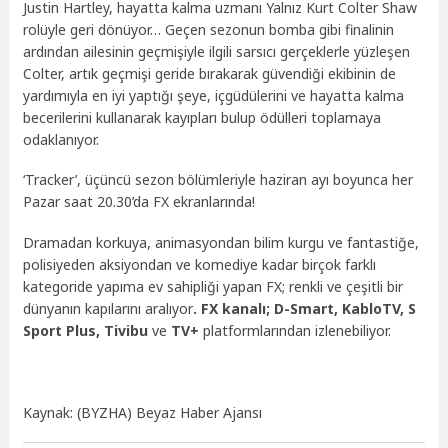
Justin Hartley, hayatta kalma uzmanı Yalnız Kurt Colter Shaw
rolüyle geri dönüyor… Geçen sezonun bomba gibi finalinin
ardından ailesinin geçmişiyle ilgili sarsıcı gerçeklerle yüzleşen
Colter, artık geçmişi geride bırakarak güvendiği ekibinin de
yardımıyla en iyi yaptığı şeye, içgüdülerini ve hayatta kalma
becerilerini kullanarak kayıpları bulup ödülleri toplamaya
odaklanıyor.
‘Tracker’, üçüncü sezon bölümleriyle haziran ayı boyunca her
Pazar saat 20.30’da FX ekranlarında!
Dramadan korkuya, animasyondan bilim kurgu ve fantastiğe,
polisiyeden aksiyondan ve komediye kadar birçok farklı
kategoride yapıma ev sahipliği yapan FX; renkli ve çeşitli bir
dünyanın kapılarını aralıyor
. FX kanalı; D-Smart, KabloTV,
S
Sport Plus,
Tivibu
ve
TV+
platformla
rından izlenebiliyor.
Kaynak: (BYZHA) Beyaz Haber Ajansı