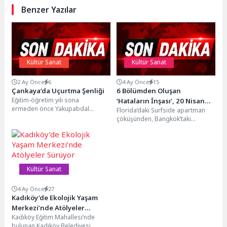
Benzer Yazılar
Kültür Sanat
Kültür Sanat
2 Ay Önce
6
4 Ay Önce
15
Çankaya’da Uçurtma Şenliği
6 Bölümden Oluşan
Eğitim-öğretim yılı sona
‘Hataların İnşası’, 20 Nisan
ermeden önce Yakupabdal
Florida’daki Surfside apartman
Pazartesi 21.00’de National
Mahallesi Aziz Altıpınar Ortaokulu
çöküşünden, Bangkok’taki
Geographic Ekranlarında
öğrencileri Ahlatlıbel Atatürk
gökdelen felaketine kadar büyük
Başlıyor!
Parkı’nda düzenlenen Uçurtma...
yapısal kazaları inceleyen
‘Hataların İnşası’, bir...
Kültür Sanat
4 Ay Önce
27
Kadıköy’de Ekolojik Yaşam
Merkezi’nde Atölyeler
Kadıköy Eğitim Mahallesi’nde
Sürüyor
bulunan Kadıköy Belediyesi