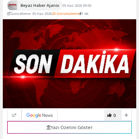
Beyaz Haber Ajansı
05 Haz 2026 09:00
Güncelleme: 05 Haz 2026
20 Görüntüleme
1 dk.
0
Yazı Özetini Göster