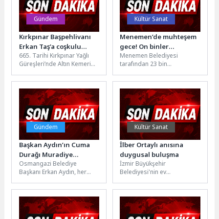
Gündem
Kültür Sanat
Kırkpınar Başpehlivanı
Menemen’de muhteşem
Erkan Taş’a coşkulu
gece! On binler
665. Tarihi Kırkpınar Yağlı
Menemen Belediyesi
karşılama
buluştu…
Güreşleri’nde Altın Kemeri
tarafından 23 bin
yeniden Antalya'ya
metrekarelik alanda yapımı
kazandıran Antalya
tamamlanan Kent Gözü
Büyükşehir Belediyesi Spor
Rekreasyon Alanı, 19 Mayıs...
Kulübü...
Gündem
Kültür Sanat
Başkan Aydın’ın Cuma
İlber Ortaylı anısına
Durağı Muradiye
duygusal buluşma
Osmangazi Belediye
İzmir Büyükşehir
Mahallesi Oldu
Başkanı Erkan Aydın, her
Belediyesi'nin ev
hafta gerçekleştirdiği
sahipliğinde düzenlenen
mahalle ziyaretleri
İZKİTAP-7. İzmir Kitap
kapsamında bu kez
Fuarı'nda, Prof. Dr. İlber
Muradiye Mahallesi’nde...
Ortaylı’nın kızı...