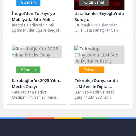
Gündem
Kültür Sanat
İnegöl’den Türkiye’ye
Usta İsimler Beyoğlu’nda
Mobilyada Sıfır Atık
Buluştu
İnegöl Belediyesi’nin Milli
İBB bağlı kuruluşlarından
Seferberliği
Eğitim Müdürlüğü ve İnegöl
İETT, usta sanatçılar Gani
Sektörel Mükemmeliyet
Müjde ve Ezel Akay’ı İBB
Merkezi iş birliğiyle
Beyoğlu Sineması’nda
düzenlediği “Mobilya
gerçekleştirilen...
Üretiminde...
Gündem
Teknoloji
Karabağlar’ın 2025 Yılına
Teknoloji Dünyasında
Meclis Onayı
LLM Seo ile Dijital
Karabağlar Belediye
LLM Seo Nedir ve Nasıl
Yükseliş
Meclisi’nin Nisan ayı ikinci
Çalışır? LLM SEO, son
oturumu Belediye Başkanı
zamanlarda popülerlik
Helil Kınay başkanlığında
kazanan ve yapay zeka...
gerçekleştirildi. Toplantının
ana...