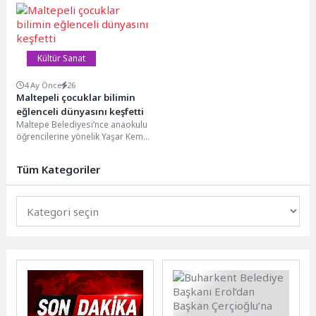
kapsamında "Yeşilçam Doğa
Yürüyüşü" ile kentte öğrenim
gören yabancı...
Kültür Sanat
4 Ay Önce
26
Maltepeli çocuklar bilimin
eğlenceli dünyasını keşfetti
Maltepe Belediyesi’nce anaokulu
öğrencilerine yönelik Yaşar Kemal
Kültür Merkezi’nde “Eğlenceli Bilim
Etkinlikleri” düzenlendi. Maltepeli
Tüm Kategoriler
çocuklara...