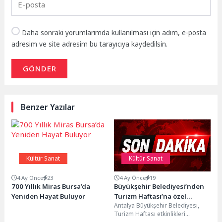
Daha sonraki yorumlarımda kullanılması için adım, e-posta
adresim ve site adresim bu tarayıcıya kaydedilsin.
GÖNDER
Benzer Yazılar
Kültür Sanat
Kültür Sanat
4 Ay Önce
23
4 Ay Önce
19
700 Yıllık Miras Bursa’da
Büyükşehir Belediyesi’nden
Yeniden Hayat Buluyor
Turizm Haftası’na özel
Antalya Büyükşehir Belediyesi,
yürüyüş
Turizm Haftası etkinlikleri