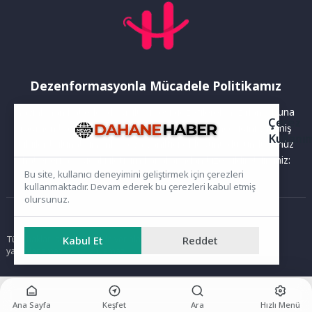
Dezenformasyonla Mücadele Politikamız
Yayınlanan haberler doğruluk ilkesi gözetilerek hazırlanır. Buna
Çerez
rağmen bazı içeriklerde eksik, hatalı veya güncelliğini yitirmiş
Kullanı
bilgiler bulunabilir.Yanlış veya yanıltıcı olduğunu düşündüğünüz
haberleri aşağıdaki iletişim kanallarından bize bildirebilirsiniz:
Bu site, kullanıcı deneyimini geliştirmek için çerezleri
kullanmaktadır. Devam ederek bu çerezleri kabul etmiş
olursunuz.
Ana Sayfa
Kabul Et
Reddet
Tüm hakları saklıdır. Sitede yer alan içerikler izinsiz kopyalanamaz,
yayımlanamaz ve kullanılamaz.
Ana Sayfa
Keşfet
Ara
Hızlı Menü