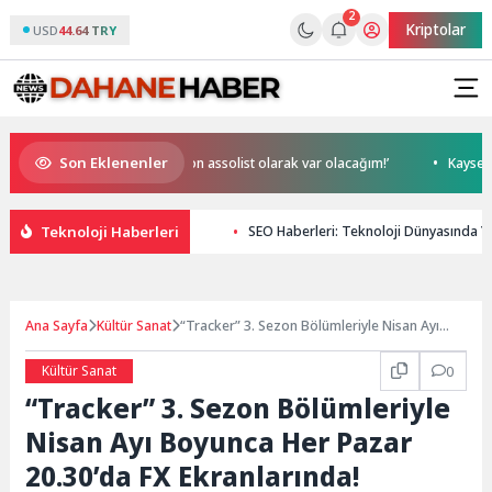
2
Kriptolar
USD
44.64 TRY
Son Eklenenler
rbilek, NR1 Magazin’de: ‘Son assolist olarak var olacağım!’
Kayseri’de
Teknoloji Haberleri
SEO Haberleri: Teknoloji Dünyasında Ye
Ana Sayfa
Kültür Sanat
“Tracker” 3. Sezon Bölümleriyle Nisan Ayı
Boyunca Her Pazar 20.30’da FX Ekranlarında!
Kültür Sanat
0
“Tracker” 3. Sezon Bölümleriyle
Nisan Ayı Boyunca Her Pazar
20.30’da FX Ekranlarında!