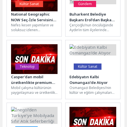
Kültür Sanat
Gündem
National Geographic
Buharkent Belediye
NOW Seç-İzle Servisinin
Başkanı Erol’dan Başkan
Nefes kesen yapımların ve
Çerçioğlu’nun öncülüğünde
Temmuz Ayı Teması
Çerçioğlu’na Teşekkür
soluksuz izlenen
Aydın’ın tüm ilçelerinde
‘Köpekbalığı Festivali’!
belgesellerin yer aldığı,
vatandaşlarla buluşturulan
National Geographic’in
ulaşım altyapısı yatırımları
zengin arşivini her ay...
sürüyor.Aydın Büyükşehir
Belediyesi Fen İşleri...
Teknoloji
Kültür Sanat
Casper’dan mobil
Edebiyatın Kalbi
üretkenlikte premium
Osmangazi’de Atıyor
Mobil çalışma kültürünün
Osmangazi Belediyesi’nin
dönemi başlatacak yeni
yaygınlaşması ve üretkenlik
kültür ve eğitim çalışmaları
adım!
odaklı teknolojilere yönelik
kapsamında düzenlediği
talebin artması, tablet
‘Edebiyat ve Hayat
pazarında da yeni...
Buluşmaları’, edebiyat
tutkunlarını yeniden...