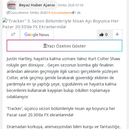
Beyaz Haber Ajansı
04 Nis 2026 07:59
Güncelleme: 04 Nis 2026
19 Görüntüleme
1 dk.
0
Yazı Özetini Göster
Justin Hartley, hayatta kalma uzmanı Yalnız Kurt Colter Shaw
rolüyle geri dönüyor… Geçen sezonun bomba gibi finalinin
ardından ailesinin geçmişiyle ilgili sarsıcı gerçeklerle yüzleşen
Colter, artık geçmişi geride bırakarak güvendiği ekibinin de
yardımıyla en iyi yaptığı şeye, içgüdülerini ve hayatta kalma
becerilerini kullanarak kayıpları bulup ödülleri toplamaya
odaklanıyor.
‘Tracker’, üçüncü sezon bölümleriyle nisan ayı boyunca her
Pazar saat 20.30’da FX ekranlarında!
Dramadan korkuya, animasyondan bilim kurgu ve fantastiğe,