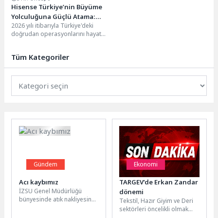
Hisense Türkiye’nin Büyüme
Yolculuğuna Güçlü Atama:
2026 yılı itibarıyla Türkiye'deki
Ticari Direktörlük Görevine
doğrudan operasyonlarını hayata
Ekin Doğan Çomak Getirildi
geçiren Hisense, televizyon ve
iklimlendirme kategorilerindeki
Tüm Kategoriler
büyümesini sürdürürken,...
Gündem
Ekonomi
Acı kaybımız
TARGEV’de Erkan Zandar
İZSU Genel Müdürlüğü
dönemi
bünyesinde atık nakliyesinde
Tekstil, Hazır Giyim ve Deri
görev yapan personelimiz
sektörleri öncelikli olmak
Sabri Kılınç’ın, elim bir kaza
üzere Türkiye’nin rekabet