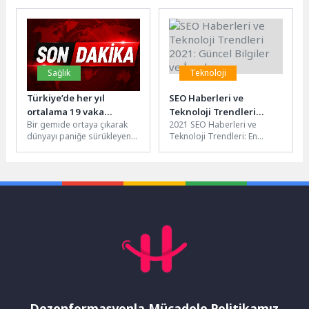
gelir elde etmesi, günlük
bir coşkuya sahne oldu.
spor alışkanlığı...
Farklı...
Sağlık
Teknoloji
Türkiye’de her yıl
SEO Haberleri ve
ortalama 19 vaka
Teknoloji Trendleri
Bir gemide ortaya çıkarak
2021 SEO Haberleri ve
görülüyor
2021: Güncel Bilgiler ve
dünyayı paniğe sürükleyen
Teknoloji Trendleri: En
İpuçları
hantavirüsün ilk kez Kore
Güncel Bilgiler SEO dünyası
Savaşı sırasında dikkat
sürekli olarak değişiyor ve...
çektiğini...
Dezenformasyonla Mücadele Politikamız