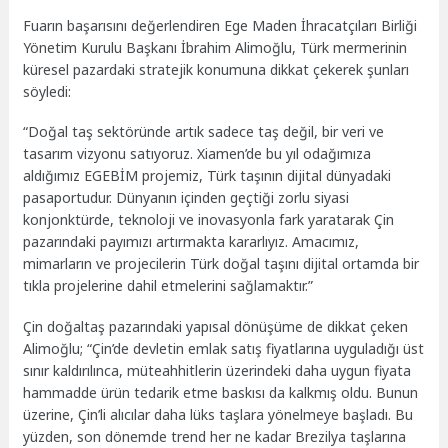
Fuarın başarısını değerlendiren Ege Maden İhracatçıları Birliği
Yönetim Kurulu Başkanı İbrahim Alimoğlu, Türk mermerinin
küresel pazardaki stratejik konumuna dikkat çekerek şunları
söyledi:
“Doğal taş sektöründe artık sadece taş değil, bir veri ve
tasarım vizyonu satıyoruz. Xiamen’de bu yıl odağımıza
aldığımız EGEBİM projemiz, Türk taşının dijital dünyadaki
pasaportudur. Dünyanın içinden geçtiği zorlu siyasi
konjonktürde, teknoloji ve inovasyonla fark yaratarak Çin
pazarındaki payımızı artırmakta kararlıyız. Amacımız,
mimarların ve projecilerin Türk doğal taşını dijital ortamda bir
tıkla projelerine dahil etmelerini sağlamaktır.”
Çin doğaltaş pazarındaki yapısal dönüşüme de dikkat çeken
Alimoğlu; “Çin’de devletin emlak satış fiyatlarına uyguladığı üst
sınır kaldırılınca, müteahhitlerin üzerindeki daha uygun fiyata
hammadde ürün tedarik etme baskısı da kalkmış oldu. Bunun
üzerine, Çin’li alıcılar daha lüks taşlara yönelmeye başladı. Bu
yüzden, son dönemde trend her ne kadar Brezilya taşlarına