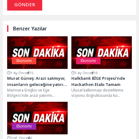
GÖNDER
Benzer Yazılar
Ekonomi
Ekonomi
1 Ay Önce
15
1 Ay Önce
10
Murat Güneş: Arazi satmıyor,
Halkbank BİGE Projesi’nde
insanların geleceğine yatırım
Hackathon Etabı Tamam
Marmara Ereğlisi ve Ege
Ulusal kalkınmayı destekleme
yapıyoruz
Bölgesi'nde arazi yatırımı
vizyonu doğrultusunda kız
denildiğinde akla gelen
öğrencilerin bilim, teknoloji,
isimlerden biri haline gelen
mühendislik ve matematik (STEM)
Murat...
alanlarında kendilerini...
Ekonomi
3 Hf. Önce
6