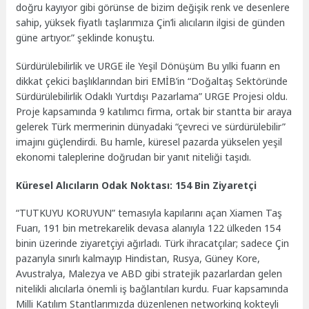
doğru kayıyor gibi görünse de bizim değişik renk ve desenlere
sahip, yüksek fiyatlı taşlarımıza Çin’li alıcıların ilgisi de günden
güne artıyor.” şeklinde konuştu.
Sürdürülebilirlik ve URGE ile Yeşil Dönüşüm Bu yılki fuarın en
dikkat çekici başlıklarından biri EMİB’in “Doğaltaş Sektöründe
Sürdürülebilirlik Odaklı Yurtdışı Pazarlama” URGE Projesi oldu.
Proje kapsamında 9 katılımcı firma, ortak bir stantta bir araya
gelerek Türk mermerinin dünyadaki “çevreci ve sürdürülebilir”
imajını güçlendirdi. Bu hamle, küresel pazarda yükselen yeşil
ekonomi taleplerine doğrudan bir yanıt niteliği taşıdı.
Küresel Alıcıların Odak Noktası: 154 Bin Ziyaretçi
“TUTKUYU KORUYUN” temasıyla kapılarını açan Xiamen Taş
Fuarı, 191 bin metrekarelik devasa alanıyla 122 ülkeden 154
binin üzerinde ziyaretçiyi ağırladı. Türk ihracatçılar; sadece Çin
pazarıyla sınırlı kalmayıp Hindistan, Rusya, Güney Kore,
Avustralya, Malezya ve ABD gibi stratejik pazarlardan gelen
nitelikli alıcılarla önemli iş bağlantıları kurdu. Fuar kapsamında
Milli Katılım Stantlarımızda düzenlenen networking kokteyli