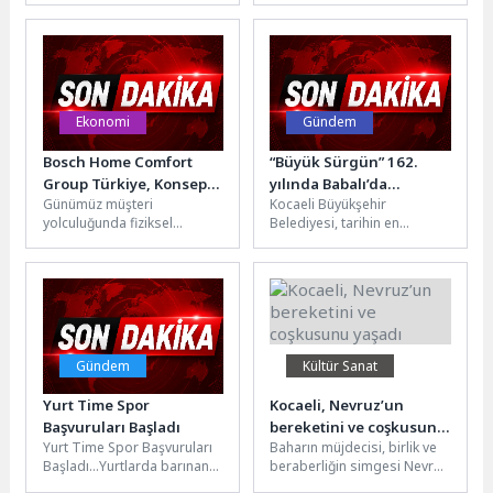
sonucu...
üstünlüğüne sahip olduğu
sektörlerde...
Ekonomi
Gündem
Bosch Home Comfort
“Büyük Sürgün” 162.
Group Türkiye, Konsept
yılında Babalı’da
Günümüz müşteri
Kocaeli Büyükşehir
İş Ortağı Ağıyla Hizmet
anılacak
yolculuğunda fiziksel
Belediyesi, tarihin en
Standartlarında Yeni Bir
mağazalar son kullanıcıların
hüzünlü yolculuklarından biri
Dönem Başlatıyor
ürünlere güvenle ulaşması
olarak kayıtlara geçen
ve profesyonel hizmet alma
“Büyük Sürgünü” 162.
ihtiyaçları...
yılında...
Gündem
Kültür Sanat
Yurt Time Spor
Kocaeli, Nevruz’un
Başvuruları Başladı
bereketini ve coşkusunu
Yurt Time Spor Başvuruları
Baharın müjdecisi, birlik ve
yaşadı
Başladı…Yurtlarda barınan
beraberliğin simgesi Nevruz
öğrencilerin ek ekonomik
Bayramı, Kocaeli’de büyük