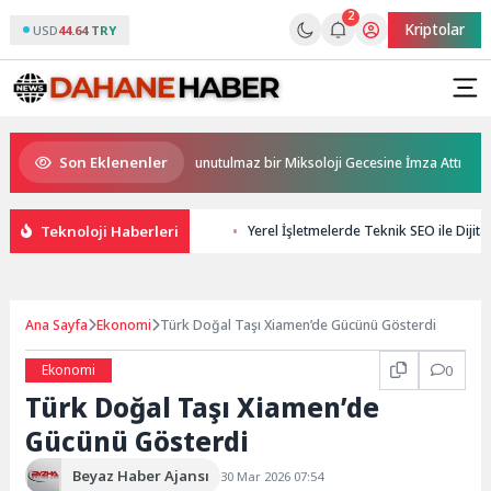
2
Kriptolar
USD
44.64 TRY
Son Eklenenler
Ödüllü bar Panda & Sons ile unutulmaz bir Miksoloji Gecesine İmza Attı
Teknoloji Haberleri
Yerel İşletmelerde Teknik SEO ile Dijit
Ana Sayfa
Ekonomi
Türk Doğal Taşı Xiamen’de Gücünü Gösterdi
Ekonomi
0
Türk Doğal Taşı Xiamen’de
Gücünü Gösterdi
Beyaz Haber Ajansı
30 Mar 2026 07:54