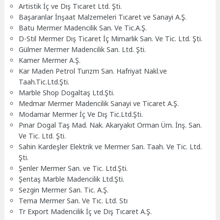
Artistik İç ve Dış Tıcaret Ltd. Şti.
Başaranlar İnşaat Malzemeleri Tıcaret ve Sanayi A.Ş.
Batu Mermer Madencilik San. Ve Tic.A.Ş.
D-Stil Mermer Dış Ticaret İç Mimarlık San. Ve Tic. Ltd. Şti.
Gülmer Mermer Madencilik San. Ltd. Şti.
Kamer Mermer A.Ş.
Kar Maden Petrol Turızm San. Hafriyat Nakl.ve
Taah.Tic.Ltd.Şti.
Marble Shop Dogaltaş Ltd.Şti.
Medmar Mermer Madencilik Sanayi ve Ticaret A.Ş.
Modamar Mermer İç Ve Dış Tic.Ltd.Şti.
Pınar Dogal Taş Mad. Nak. Akaryakıt Orman Ürn. İnş. San.
Ve Tic. Ltd. Şti.
Sahin Kardeşler Elektrik ve Mermer San. Taah. Ve Tic. Ltd.
Şti.
Şenler Mermer San. ve Tic. Ltd.Şti.
Şentaş Marble Madencilik Ltd.Şti.
Sezgin Mermer San. Tic. A.Ş.
Tema Mermer San. Ve Tıc. Ltd. Stı
Tr Export Madencilik İç ve Dış Tıcaret A.Ş.