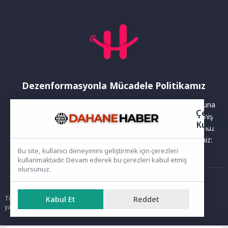
Dezenformasyonla Mücadele Politikamız
Yayınlanan haberler doğruluk ilkesi gözetilerek hazırlanır. Buna
Çerez
rağmen bazı içeriklerde eksik, hatalı veya güncelliğini yitirmiş
Kullanı
bilgiler bulunabilir.Yanlış veya yanıltıcı olduğunu düşündüğünüz
haberleri aşağıdaki iletişim kanallarından bize bildirebilirsiniz:
Bu site, kullanıcı deneyimini geliştirmek için çerezleri
kullanmaktadır. Devam ederek bu çerezleri kabul etmiş
olursunuz.
Ana Sayfa
Tüm hakları saklıdır. Sitede yer alan içerikler izinsiz kopyalanamaz,
Kabul Et
Reddet
yayımlanamaz ve kullanılamaz.