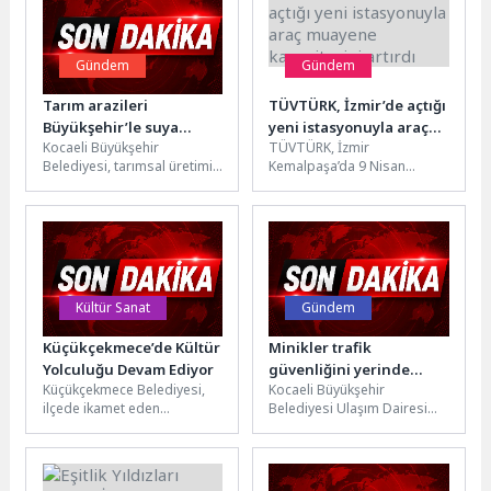
Gündem
Gündem
Tarım arazileri
TÜVTÜRK, İzmir’de açtığı
Büyükşehir’le suya
yeni istasyonuyla araç
Kocaeli Büyükşehir
TÜVTÜRK, İzmir
doydu
muayene kapasitesini
Belediyesi, tarımsal üretimin
Kemalpaşa’da 9 Nisan
artırdı
hayati unsurlarından biri
Perşembe günü
olan suyun, kesintisiz şekilde
devreye aldığı yeni araç
tarlalara ulaşması için...
muayene istasyonuyla, kent
genelindeki ağır...
Kültür Sanat
Gündem
Küçükçekmece’de Kültür
Minikler trafik
Yolculuğu Devam Ediyor
güvenliğini yerinde
Küçükçekmece Belediyesi,
Kocaeli Büyükşehir
öğrendi
ilçede ikamet eden
Belediyesi Ulaşım Dairesi
kadınların kültürel mirasa
Başkanlığı, Trafik Haftası
yakından tanıklık etmelerini
etkinlikleri kapsamında minik
sağlayan kültür sanat
öğrencileri Ulaşım Yönetim
gezilerine...
Merkezi’nde...