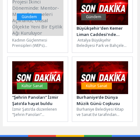
Gündem
Gündem
Eşitlik Yıldızları Projesi
Büyükşehir’den Kemer
İkinci Döneminde:
Liman Caddesi’nde
Kadının Güçlenmesi
Antalya Büyükşehir
Mentor-Menti
bakım onarım çalışması
Prensipleri (WEPs)
Belediyesi Park ve Bahçeler
Eşleşmeleri Açıklandı,
doğrultusunda iş
ekipleri, Kemer Liman
Ulusal Ölçekte Yeni Bir
dünyasında toplumsal
Caddesi’nde kapsamlı
Eşitlik Ağı Kuruluyor
cinsiyet eşitliğini
bakım ve yenileme
güçlendirmeyi hedefleyen
çalışması...
Eşitlik Yıldızları Projesi,...
Kültür Sanat
Kültür Sanat
“Şehrin Panoları” İzmir
Burhaniye’de Dünya
Şato’da hayat buldu
Müzik Günü Coşkusu
İzmir Şato’da düzenlenen
Burhaniye Belediyesi Kitap
“Şehrin Panoları”
ve Sanat Evi tarafından
etkinliğinde, seramik
Dünya Müzik Günü
panoların kent belleğindeki
kapsamında Reha Yurdakul
yeri sanat ve mimarlık
Kültür Merkezi’nde...
ekseninde...