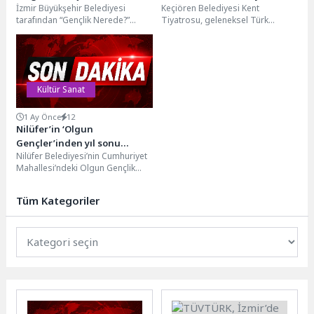
İzmir Büyükşehir Belediyesi
Keçiören Belediyesi Kent
Meydanı’nda
Buluştu
tarafından “Gençlik Nerede?”
Tiyatrosu, geleneksel Türk
adıyla düzenlenen ulusal karikatür
tiyatrosunun sevilen karakterleri
yarışması kapsamında hazırlanan
Kavuklu ve Pişekar’ı minik
sergi, 29...
tiyatroseverlerle buluşturdu....
Kültür Sanat
1 Ay Önce
12
Nilüfer’in ‘Olgun
Gençler’inden yıl sonu
Nilüfer Belediyesi’nin Cumhuriyet
sergisi
Mahallesi’ndeki Olgun Gençlik
Merkezi kursiyerleri, yıl boyu
hazırladıkları eserleri sergiledi.
Tüm Kategoriler
Resim, çini,...