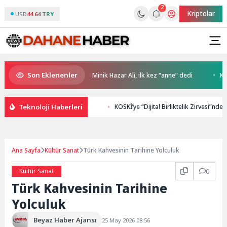
2
Kriptolar
USD
44.64 TRY
Son Eklenenler
ETT ile İstanbul’da
Minik Hazar Ali, ilk kez “anne” dedi
Kalitel
Teknoloji Haberleri
KOSKİ’ye “Dijital Birliktelik Zirvesi”nde
Ana Sayfa
Kültür Sanat
Türk Kahvesinin Tarihine Yolculuk
Kültür Sanat
0
Türk Kahvesinin Tarihine
Yolculuk
Beyaz Haber Ajansı
25 May 2026 08:56