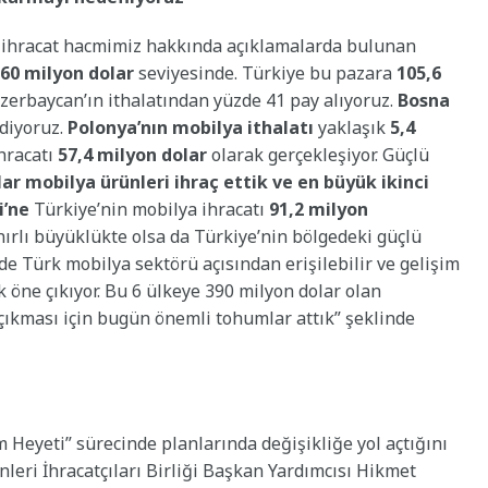
e ihracat hacmimiz hakkında açıklamalarda bulunan
60 milyon dolar
seviyesinde. Türkiye bu pazara
105,6
Azerbaycan’ın ithalatından yüzde 41 pay alıyoruz.
Bosna
diyoruz.
Polonya’nın mobilya ithalatı
yaklaşık
5,4
hracatı
57,4 milyon dolar
olarak gerçekleşiyor. Güçlü
lar mobilya ürünleri ihraç ettik ve en büyük ikinci
ri’ne
Türkiye’nin mobilya ihracatı
91,2 milyon
ırlı büyüklükte olsa da Türkiye’nin bölgedeki güçlü
inde Türk mobilya sektörü açısından erişilebilir ve gelişim
k öne çıkıyor. Bu 6 ülkeye 390 milyon dolar olan
 çıkması için bugün önemli tohumlar attık” şeklinde
m Heyeti” sürecinde planlarında değişikliğe yol açtığını
eri İhracatçıları Birliği Başkan Yardımcısı Hikmet