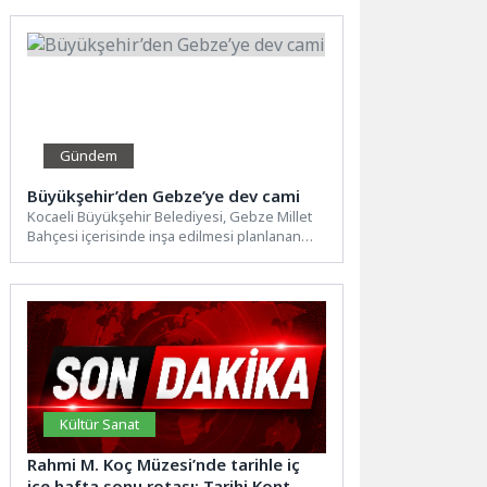
eş...
Gündem
Büyükşehir’den Gebze’ye dev cami
Kocaeli Büyükşehir Belediyesi, Gebze Millet
Bahçesi içerisinde inşa edilmesi planlanan
cami projesi için ihaleye çıkıyor....
Kültür Sanat
Rahmi M. Koç Müzesi’nde tarihle iç
içe hafta sonu rotası: Tarihi Kont