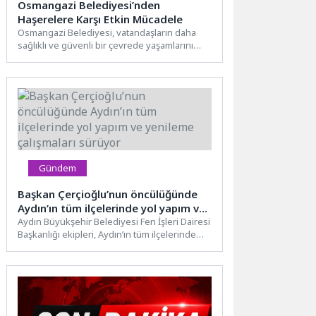
Osmangazi Belediyesi’nden
Haşerelere Karşı Etkin Mücadele
Osmangazi Belediyesi, vatandaşların daha
sağlıklı ve güvenli bir çevrede yaşamlarını
sürdürebilmeleri amacıyla ilçe genelinde
haşere...
Gündem
Başkan Çerçioğlu’nun öncülüğünde
Aydın’ın tüm ilçelerinde yol yapım ve
yenileme çalışmaları sürüyor
Aydın Büyükşehir Belediyesi Fen İşleri Dairesi
Başkanlığı ekipleri, Aydın’ın tüm ilçelerinde
sürdürdüğü çalışmalarına eş zamanlı...