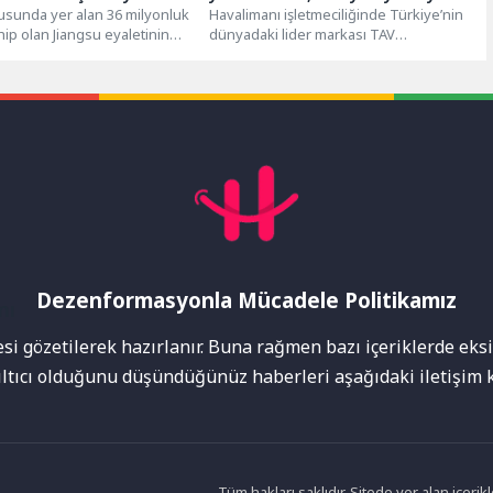
usunda yer alan 36 milyonluk
hizmet verdi
Havalimanı işletmeciliğinde Türkiye’nin
ip olan Jiangsu eyaletinin
dünyadaki lider markası TAV
lan ve 2025...
Havalimanları, 2026’nın ilk yarısında 48,2
milyon yolcuya hizmet...
Dezenformasyonla Mücadele Politikamız
mı
i gözetilerek hazırlanır. Buna rağmen bazı içeriklerde eksik
nıltıcı olduğunu düşündüğünüz haberleri aşağıdaki iletişim k
Tüm hakları saklıdır. Sitede yer alan içer