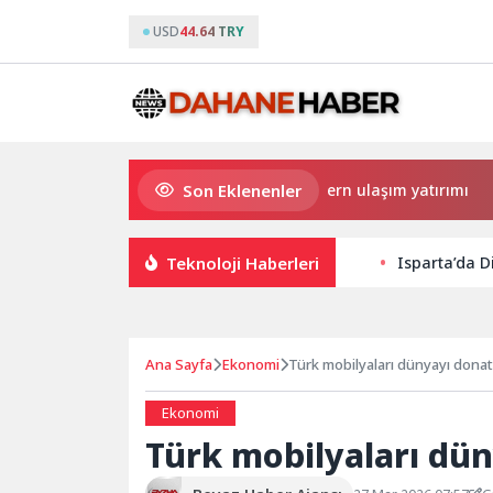
USD
44.64 TRY
Son Eklenenler
Büyükşehir’den Darıca’ya modern ulaşım yatırımı
H
Teknoloji Haberleri
Isparta’da D
Ana Sayfa
Ekonomi
Türk mobilyaları dünyayı donat
Ekonomi
Türk mobilyaları dün