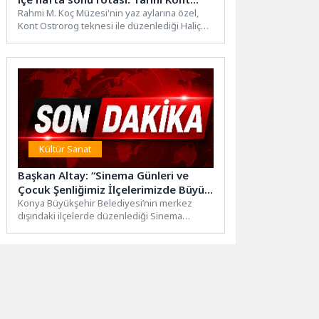
Ostrorog ile tekne turları başladı
Rahmi M. Koç Müzesi'nin yaz aylarına özel,
Kont Ostrorog teknesi ile düzenlediği Haliç
turları başladı....
Kültür Sanat
Başkan Altay: “Sinema Günleri ve
Çocuk Şenliğimiz İlçelerimizde Büyük
Bir Coşkuyla Sürüyor”
Konya Büyükşehir Belediyesi’nin merkez
dışındaki ilçelerde düzenlediği Sinema
Günleri ve Çocuk Şenliği her gün farklı...