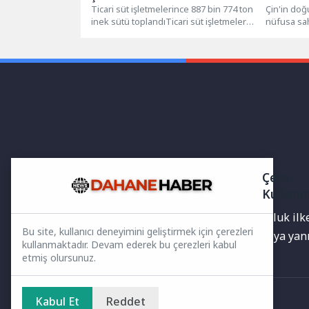
Ticari süt işletmelerince 887 bin 774 ton
hamle
Çin'in doğ
inek sütü toplandıTicari süt işletmeleri
nüfusa sah
tarafından toplanan inek...
başkenti o
Çerez
Kullanı
Yayınlanan haberler doğruluk ilkes
Bu site, kullanıcı deneyimini geliştirmek için çerezleri
bilgiler bulunabilir.Yanlış veya ya
kullanmaktadır. Devam ederek bu çerezleri kabul
etmiş olursunuz.
Kabul Et
Reddet
Ana Sayfa