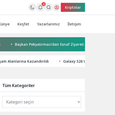
2
Kriptolar
Künye
Keşfet
Yazarlarımız
İletişim
Başkan Pekyatırmacı’dan Esnaf Ziyareti
Çocuklar boyadı
aşam Alanlarına Kazandırıldı
Galaxy S26 Ultra ile “Kişisel 
Tüm Kategoriler