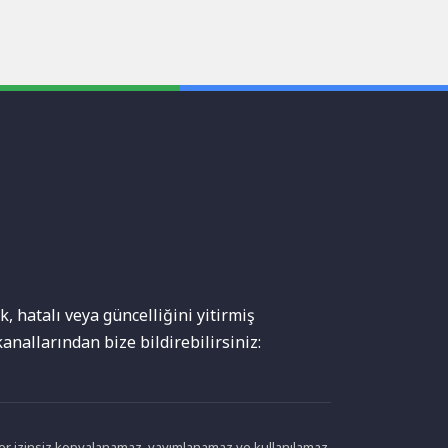
, hatalı veya güncelliğini yitirmiş
anallarından bize bildirebilirsiniz:
ikler izinsiz kopyalanamaz, yayımlanamaz ve kullanılamaz.