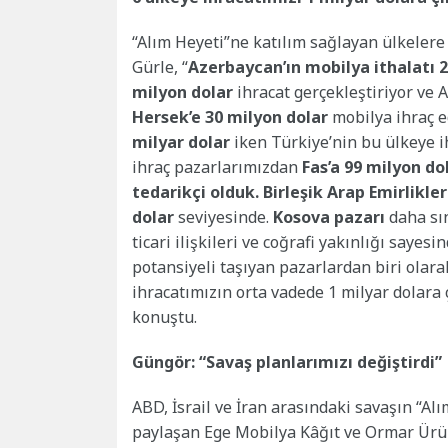
“Alım Heyeti”ne katılım sağlayan ülkeler
Gürle, “
Azerbaycan’ın mobilya ithalatı
2
milyon dolar
ihracat gerçekleştiriyor ve 
Hersek’e 30 milyon dolar
mobilya ihraç e
milyar dolar
iken Türkiye’nin bu ülkeye i
ihraç pazarlarımızdan
Fas’a 99 milyon do
tedarikçi olduk. Birleşik Arap Emirlikle
dolar
seviyesinde.
Kosova pazarı
daha sın
ticari ilişkileri ve coğrafi yakınlığı sayes
potansiyeli taşıyan pazarlardan biri olara
ihracatımızın orta vadede 1 milyar dolara
konuştu.
Güngör: “Savaş planlarımızı değiştirdi”
ABD, İsrail ve İran arasındaki savaşın “Alı
paylaşan Ege Mobilya Kâğıt ve Ormar Ürünl