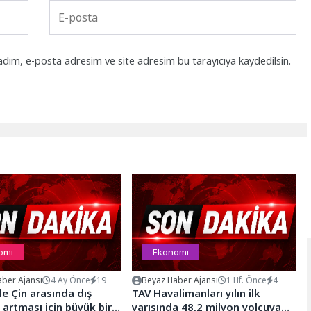
adım, e-posta adresim ve site adresim bu tarayıcıya kaydedilsin.
omi
Ekonomi
ber Ajansı
4 Ay Önce
19
Beyaz Haber Ajansı
1 Hf. Önce
4
le Çin arasında dış
TAV Havalimanları yılın ilk
n artması için büyük bir
yarısında 48,2 milyon yolcuya