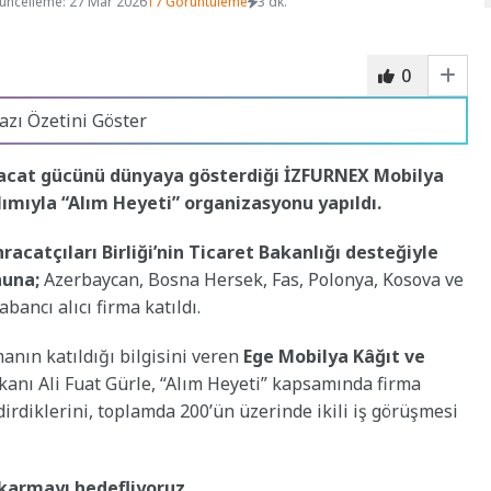
üncelleme: 27 Mar 2026
17 Görüntüleme
3 dk.
0
azı Özetini Göster
racat gücünü dünyaya gösterdiği İZFURNEX Mobilya
ılımıyla “Alım Heyeti” organizasyonu yapıldı.
acatçıları Birliği’nin Ticaret Bakanlığı desteğiyle
nuna;
Azerbaycan, Bosna Hersek, Fas, Polonya, Kosova ve
bancı alıcı firma katıldı.
anın katıldığı bilgisini veren
Ege Mobilya Kâğıt ve
anı Ali Fuat Gürle, “Alım Heyeti” kapsamında firma
rdiklerini, toplamda 200’ün üzerinde ikili iş görüşmesi
ıkarmayı hedefliyoruz