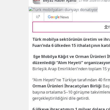
Beyaz Haber Ajansı
27 Mar 2026 07:57
G
Y
Türk mobilya sektörünün üretim ve ih
Fuarı’nda 6 ülkeden 15 ithalatçının kat
Ege Mobilya Kâğıt ve Orman Ürünleri İhr
düzenlediği “Alım Heyeti” organizasyo
Birleşik Arap Emirlikleri’nden toplam 15 ya
“Alım Heyeti”ne Türkiye tarafından 40 firm
Orman Ürünleri İhracatçıları Birliği
Başk
başına ortalama 5–10 görüşme takvimlendi
gerçekleştirildiğini dile getirdi.
6 ülkeye ihracatımızı 1 milyar dolara ç