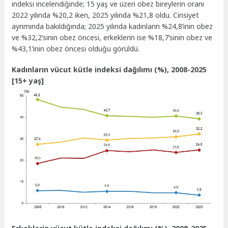
indeksi incelendiğinde; 15 yaş ve üzeri obez bireylerin oranı
2022 yılında %20,2 iken, 2025 yılında %21,8 oldu. Cinsiyet
ayrımında bakıldığında; 2025 yılında kadınların %24,8’inin obez
ve %32,2’sinin obez öncesi, erkeklerin ise %18,7’sinin obez ve
%43,1’inin obez öncesi olduğu görüldü.
Kadınların vücut kütle indeksi dağılımı (%), 2008-2025
[15+ yaş]