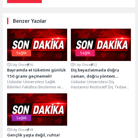
Benzer Yazılar
Sağlık
Sağlık
2 Ay Önce
16
1 Ay Önce
12
Bayramda et tüketimi günlük
Diş beyazlatmada doğru
150 gramı geçmemeli!
zaman, doğru yöntem
Üsküdar Üniversitesi Sağlık
Üsküdar Üniversitesi Diş
önemli!
Bilimleri Fakültesi Beslenme ve
Hastanesi Restoratif Diş Tedavisi
Diyetetik Bölümü Öğretim
Dr. Öğr. Üyesi Ayşenur Turan, diş
Görevlisi Kübra Şahin, Kurban
beyazlatma işleminin...
Bayramı'nda...
Sağlık
3 Ay Önce
18
Gençlik yaşta değil, ruhta!