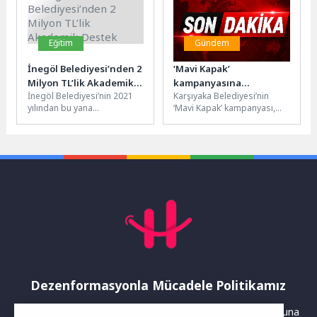
Eğitim
Gündem
İnegöl Belediyesi’nden 2
‘Mavi Kapak’
Milyon TL’lik Akademik
kampanyasına
İnegöl Belediyesi’nin 2021
Karşıyaka Belediyesi’nin
Destek
muhtarlardan 550
yılından bu yana
‘Mavi Kapak’ kampanyası,
kilogramlık destek
gerçekleştirdiği Akademik
mahalle muhtarlıklarının ve
Destek Programında, yeni
vatandaşların desteğiyle hız
dönem için başvurular
kesmeden devam ediyor.
başladı....
Kampanya...
Dezenformasyonla Mücadele Politikamız
Yayınlanan haberler doğruluk ilkesi gözetilerek hazırlanır. Buna