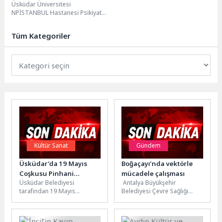
Üsküdar Üniversitesi
NPİSTANBUL Hastanesi Psikiyatri
Uzmanı Dr. Günay Hajiyeva, ruhsal
yaş ile kronolojik yaşın farkı;...
Tüm Kategoriler
Kültür Sanat
Gündem
Üsküdar’da 19 Mayıs
Boğaçayı’nda vektörle
Coşkusu Pinhani
mücadele çalışması
Üsküdar Belediyesi
Antalya Büyükşehir
Konseriyle Yaşandı
tarafından 19 Mayıs
Belediyesi Çevre Sağlığı
Atatürk’ü Anma, Gençlik ve
Şube Müdürlüğü ekipleri,
Spor Bayramı kapsamında
Boğaçayı ve çevresinde
Bağlarbaşı Kültür Merkezi...
vektörle mücadele çalışması