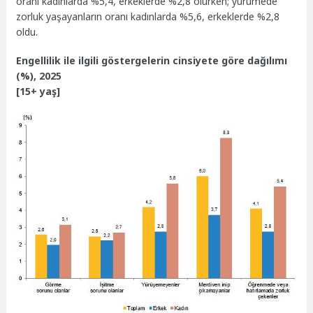
oranı kadınlarda %5,4, erkeklerde %2,8 olurken; yürümede
zorluk yaşayanların oranı kadınlarda %5,6, erkeklerde %2,8
oldu.
Engellilik ile ilgili göstergelerin cinsiyete göre dağılımı
(%), 2025
[15+ yaş]