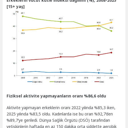
Erkeklerin vücut kütle indeksi dağılımı (%), 2008-2025
[15+ yaş]
Fiziksel aktivite yapmayanların oranı %86,6 oldu
Aktivite yapmayan erkeklerin oranı 2022 yılında %85,3 iken,
2025 yılında %83,5 oldu. Kadınlarda ise bu oran %92,7’den
%89,7’ye geriledi. Dünya Sağlık Örgütü (DSÖ) tarafından
yetişkinlerin haftada en az 150 dakika orta şiddette aerobik