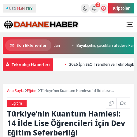
2
Kriptolar
USD
44.64 TRY
Son Eklenenler
’da start Başkan Büyükakın’dan
Büyükşehir, çocukları afetlere karşı bil
Teknoloji Haberleri
2026 İçin SEO Trendleri ve Teknolojik 
Ana Sayfa
Eğitim
Türkiye’nin Kuantum Hamlesi: 14 İlde Lise
Öğrencileri İçin Dev Eğitim Seferberliği
Eğitim
0
Türkiye’nin Kuantum Hamlesi:
14 İlde Lise Öğrencileri İçin Dev
Eğitim Seferberliği