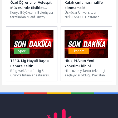
Özel Öğrenciler Velespit
Kulak çınlaması hafife
Müzesi’nde Bisiklet
alınmamalı!
Konya Büyükşehir Belediyesi
Üsküdar Üniversitesi
Tarihini Keşfetti
tarafından "Hafif Düzey
NPİSTANBUL Hastanesi
Zihinsel Yetersizliği Olan
Kulak, Burun, Boğaz Uzmanı
Lise Öğrencileri İçin Fiziksel
Dr. Öğr. Üyesi K. Ali
Aktivite ve...
Rahimi, kulak çınlamasının...
Spor
Ekonomi
TFF 3. Lig Hayali Başka
Hitit, PIA’nın Yeni
Bahara Kaldı!
Yönetim Ekibini
Bölgesel Amatör Lig 5.
Hitit, uzun yıllardır teknoloji
İstanbul’da Ağırladı
Grup’ta fırtınalar estirerek
sağlayıcısı olduğu Pakistan
şampiyonluk koltuğuna
Uluslararası Havayolları’nın
oturan Kahramankazan
(PIA) yeni üst yönetimini ve
Belediyespor, TFF 3. Lig...
havayolunun...