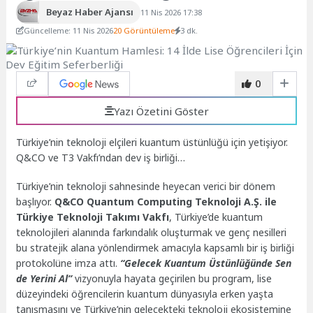
Beyaz Haber Ajansı
11 Nis 2026 17:38
Güncelleme: 11 Nis 2026
20 Görüntüleme
3 dk.
0
Yazı Özetini Göster
Türkiye’nin teknoloji elçileri kuantum üstünlüğü için yetişiyor.
Q&CO ve T3 Vakfı’ndan dev iş birliği…
Türkiye’nin teknoloji sahnesinde heyecan verici bir dönem
başlıyor.
Q&CO Quantum Computing Teknoloji A.Ş. ile
Türkiye Teknoloji Takımı Vakfı
, Türkiye’de kuantum
teknolojileri alanında farkındalık oluşturmak ve genç nesilleri
bu stratejik alana yönlendirmek amacıyla kapsamlı bir iş birliği
protokolüne imza attı.
“Gelecek Kuantum Üstünlüğünde Sen
de Yerini Al”
vizyonuyla hayata geçirilen bu program, lise
düzeyindeki öğrencilerin kuantum dünyasıyla erken yaşta
tanışmasını ve Türkiye’nin gelecekteki teknoloji ekosistemine