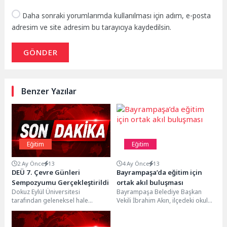
Daha sonraki yorumlarımda kullanılması için adım, e-posta
adresim ve site adresim bu tarayıcıya kaydedilsin.
GÖNDER
Benzer Yazılar
Eğitim
Eğitim
2 Ay Önce
13
4 Ay Önce
13
DEÜ 7. Çevre Günleri
Bayrampaşa’da eğitim için
Sempozyumu Gerçekleştirildi
ortak akıl buluşması
Dokuz Eylül Üniversitesi
Bayrampaşa Belediye Başkan
tarafından geleneksel hale
Vekili İbrahim Akın, ilçedeki okul
getirilen 7. Çevre Günleri
müdürleri ve okul aile birliği
Sempozyumu, “Dünya Bize
üyeleriyle düzenlenen...
Emanet” temasıyla...