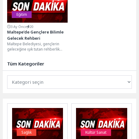
Eğitim
3 Ay Önce
20
Maltepe’de Gençlere Bilimle
Gelecek Rehberi
Maltepe Belediyesi, gençlerin
geleceğine ışık tutan rehberlik
çalışmalarına bir yenisini
ekleyerek, erken yaşta meslek
Tüm Kategoriler
farkındalığı...
Sağlık
Kültür Sanat