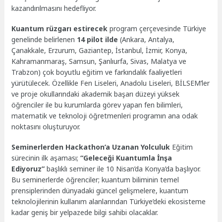
kazandırılmasını hedefliyor.
Kuantum rüzgarı estirecek
program çerçevesinde Türkiye
genelinde belirlenen
14 pilot ilde
(Ankara, Antalya,
Çanakkale, Erzurum, Gaziantep, İstanbul, İzmir, Konya,
Kahramanmaraş, Samsun, Şanlıurfa, Sivas, Malatya ve
Trabzon) çok boyutlu eğitim ve farkındalık faaliyetleri
yürütülecek. Özellikle Fen Liseleri, Anadolu Liseleri, BİLSEM’ler
ve proje okullarındaki akademik başarı düzeyi yüksek
öğrenciler ile bu kurumlarda görev yapan fen bilimleri,
matematik ve teknoloji öğretmenleri programın ana odak
noktasını oluşturuyor.
Seminerlerden Hackathon’a Uzanan Yolculuk
Eğitim
sürecinin ilk aşaması;
“Geleceği Kuantumla İnşa
Ediyoruz”
başlıklı seminer ile 10 Nisan’da Konya’da başlıyor.
Bu seminerlerde öğrenciler; kuantum biliminin temel
prensiplerinden dünyadaki güncel gelişmelere, kuantum
teknolojilerinin kullanım alanlarından Türkiye’deki ekosisteme
kadar geniş bir yelpazede bilgi sahibi olacaklar.