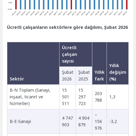
Ücretli çalışanların sektörlere göre dağılımı, Şubat 2026
Ücretli
çalışan
sayısı
Yıllık
Şubat
Şubat
Yıllık
değişim
Sektör
2026
2025
fark
(%)
B-N Toplam (Sanayi,
15
15
203
inşaat, ticaret ve
501
297
1,3
788
hizmetler)
511
723
–
4 747
4 904
B-E-Sanayi
156
-3,2
903
879
976