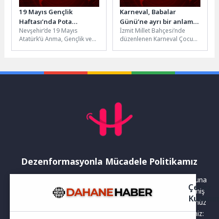
19 Mayıs Gençlik
Karneval, Babalar
Haftası’nda Pota
Günü’ne ayrı bir anlam
Nevşehir’de 19 Mayıs
İzmit Millet Bahçesi’nde
Heyecanı Sokağa Taştı
kattı
Atatürk’ü Anma, Gençlik ve
düzenlenen Karneval Çocuk
Spor Bayramı kutlamaları
Şenliği, Babalar Günü’ne özel
kapsamında düzenlenen
etkinliklerle baba ve
“Sokaklar Bizim”
çocukları bir...
projesinde...
Dezenformasyonla Mücadele Politikamız
Yayınlanan haberler doğruluk ilkesi gözetilerek hazırlanır. Buna
Çerez
rağmen bazı içeriklerde eksik, hatalı veya güncelliğini yitirmiş
Kullanı
bilgiler bulunabilir.Yanlış veya yanıltıcı olduğunu düşündüğünüz
haberleri aşağıdaki iletişim kanallarından bize bildirebilirsiniz: