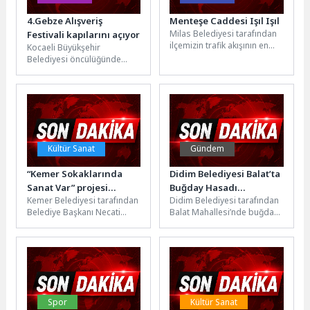
4.Gebze Alışveriş
Menteşe Caddesi Işıl Işıl
Milas Belediyesi tarafından
Festivali kapılarını açıyor
ilçemizin trafik akışının en
Kocaeli Büyükşehir
yoğun olduğu ve işlek
Belediyesi öncülüğünde
caddelerinden biri olan
düzenlenen Alışveriş
Menteşe...
Festivali’nin Gebze ayağı
başlıyor. Giyimden
ayakkabıya, ev tekstilinden
kırtasiyeye...
Kültür Sanat
Gündem
“Kemer Sokaklarında
Didim Belediyesi Balat’ta
Sanat Var” projesi
Buğday Hasadı
Kemer Belediyesi tarafından
Didim Belediyesi tarafından
başlıyor
Gerçekleştirdi
Belediye Başkanı Necati
Balat Mahallesi’nde buğday
Topaloğlu öncülüğünde
hasadı gerçekleştirildi.
hayata geçirilecek olan
Üretimi destekleyen
“Kemer Sokaklarında Sanat
çalışmalar kapsamında
Var”...
yürütülen hasat,
belediyenin...
Spor
Kültür Sanat