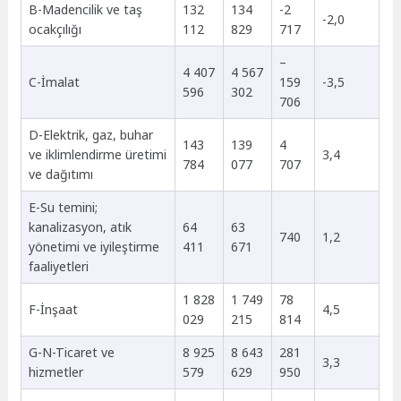
B-Madencilik ve taş
132
134
-2
-2,0
ocakçılığı
112
829
717
–
4 407
4 567
C-İmalat
159
-3,5
596
302
706
D-Elektrik, gaz, buhar
143
139
4
ve iklimlendirme üretimi
3,4
784
077
707
ve dağıtımı
E-Su temini;
kanalizasyon, atık
64
63
740
1,2
yönetimi ve iyileştirme
411
671
faaliyetleri
1 828
1 749
78
F-İnşaat
4,5
029
215
814
G-N-Ticaret ve
8 925
8 643
281
3,3
hizmetler
579
629
950