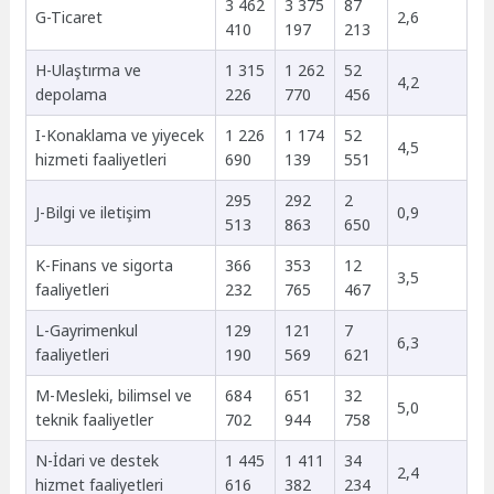
3 462
3 375
87
G-Ticaret
2,6
410
197
213
H-Ulaştırma ve
1 315
1 262
52
4,2
depolama
226
770
456
I-Konaklama ve yiyecek
1 226
1 174
52
4,5
hizmeti faaliyetleri
690
139
551
295
292
2
J-Bilgi ve iletişim
0,9
513
863
650
K-Finans ve sigorta
366
353
12
3,5
faaliyetleri
232
765
467
L-Gayrimenkul
129
121
7
6,3
faaliyetleri
190
569
621
M-Mesleki, bilimsel ve
684
651
32
5,0
teknik faaliyetler
702
944
758
N-İdari ve destek
1 445
1 411
34
2,4
hizmet faaliyetleri
616
382
234