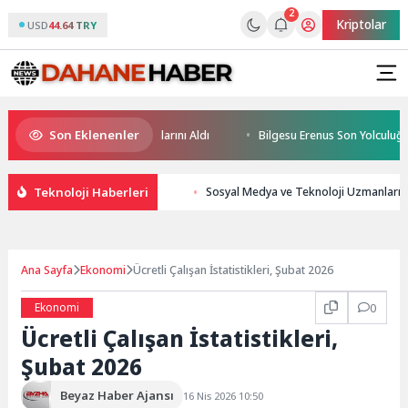
2
Kriptolar
USD
44.64 TRY
Son Eklenenler
ğin Yüzücüleri Sertifikalarını Aldı
Bilgesu Erenus Son Yolculuğuna U
Teknoloji Haberleri
Sosyal Medya ve Teknoloji Uzmanları iç
Ana Sayfa
Ekonomi
Ücretli Çalışan İstatistikleri, Şubat 2026
Ekonomi
0
Ücretli Çalışan İstatistikleri,
Şubat 2026
Beyaz Haber Ajansı
16 Nis 2026 10:50