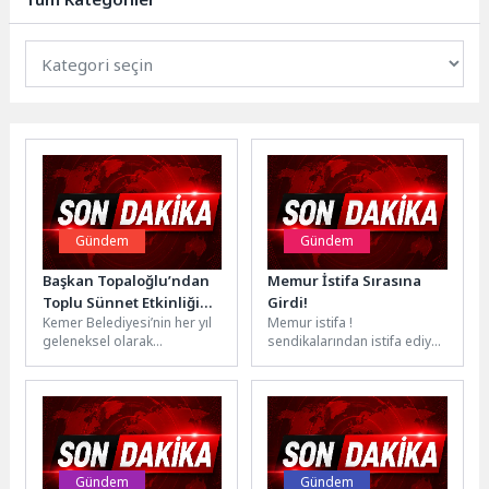
Gündem
Gündem
Başkan Topaloğlu’ndan
Memur İstifa Sırasına
Toplu Sünnet Etkinliğine
Girdi!
Kemer Belediyesi’nin her yıl
Memur istifa !
Ziyaret
geleneksel olarak
sendikalarından istifa ediyor.
düzenlediği toplu sünnet
Toplu sözleşme
etkinliği kapsamında
görüşmelerinde çok düşük
çocukların sünnet işlemleri
bir maaş zammı alan...
Antalya...
Gündem
Gündem