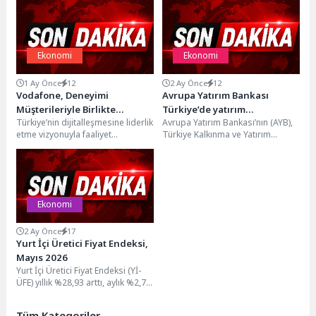
Ekonomi
Ekonomi
1 Ay Önce
12
2 Ay Önce
12
Vodafone, Deneyimi
Avrupa Yatırım Bankası
Müşterileriyle Birlikte
Türkiye’de yatırım
Türkiye’nin dijitalleşmesine liderlik
Avrupa Yatırım Bankası’nın (AYB),
Geliştiriyor
faaliyetlerine, Türk
etme vizyonuyla faaliyet
Türkiye Kalkınma ve Yatırım
şirketlerinin
gösteren Vodafone, müşteri
Bankası (TKYB) ve Türk Eximbank
karbonsuzlaşmasını
deneyimi odaklı çalışmalarına bir
ile her...
destekleyecek 200 milyon
yenisini daha ekledi.
avro ile yeniden başlıyor
Vodafone’un...
Ekonomi
2 Ay Önce
17
Yurt İçi Üretici Fiyat Endeksi,
Mayıs 2026
Yurt İçi Üretici Fiyat Endeksi (Yİ-
ÜFE) yıllık %28,93 arttı, aylık %2,75
arttıYİ-ÜFE (2003=100) 2026 yılı...
Tüm Kategoriler