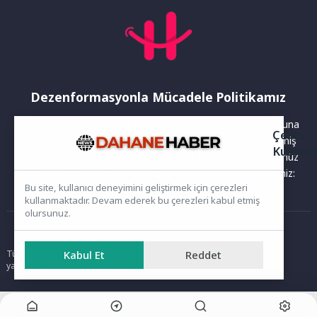
Dezenformasyonla Mücadele Politikamız
Yayınlanan haberler doğruluk ilkesi gözetilerek hazırlanır. Buna
Çerez
rağmen bazı içeriklerde eksik, hatalı veya güncelliğini yitirmiş
Kullanı
bilgiler bulunabilir.Yanlış veya yanıltıcı olduğunu düşündüğünüz
haberleri aşağıdaki iletişim kanallarından bize bildirebilirsiniz:
Bu site, kullanıcı deneyimini geliştirmek için çerezleri
kullanmaktadır. Devam ederek bu çerezleri kabul etmiş
olursunuz.
Ana Sayfa
Tüm hakları saklıdır. Sitede yer alan içerikler izinsiz kopyalanamaz,
Kabul Et
Reddet
yayımlanamaz ve kullanılamaz.