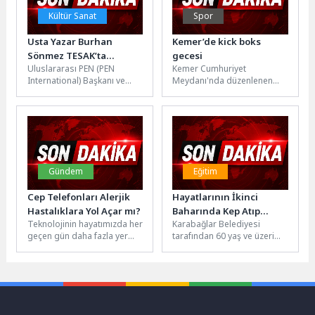
Kültür Sanat
Spor
Usta Yazar Burhan
Kemer’de kick boks
Sönmez TESAK’ta
gecesi
Uluslararası PEN (PEN
Kemer Cumhuriyet
Okurlarıyla Buluşuyor
International) Başkanı ve
Meydanı'nda düzenlenen
Hemingway Ödülü sahibi
etkinliğe, Kemer Belediye
yazar Burhan Sönmez, 10
Başkanı Necati Topaloğlu,
Ağustos Pazartesi...
Kemer Belediye Başkan
Yardımcısı Semih...
Gündem
Eğitim
Cep Telefonları Alerjik
Hayatlarının İkinci
Hastalıklara Yol Açar mı?
Baharında Kep Atıp
Teknolojinin hayatımızda her
Karabağlar Belediyesi
Mezun Oldular
geçen gün daha fazla yer
tarafından 60 yaş ve üzeri
almasıyla nikele bağlı
vatandaşların yaşam
alerjilerin önemli sağlık
kalitesini artırmak ve aktif
sorunlarına...
yaşlanmalarını
desteklemek...