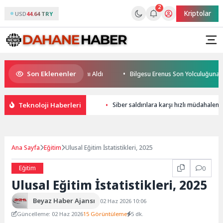
2
Kriptolar
USD
44.64 TRY
Son Eklenenler
zücüleri Sertifikalarını Aldı
Bilgesu Erenus Son Yolculuğuna Uğurlan
Teknoloji Haberleri
Siber saldırılara karşı hızlı müdahaleni
Ana Sayfa
Eğitim
Ulusal Eğitim İstatistikleri, 2025
Eğitim
0
Ulusal Eğitim İstatistikleri, 2025
Beyaz Haber Ajansı
02 Haz 2026 10:06
Güncelleme: 02 Haz 2026
15 Görüntüleme
5 dk.