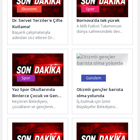
Ekonomi
Spor
Dr. Servet Terziler’e Çifte
Bornova’da tek yürek
A Milli Futbol Takımımızın
Kutlama!
dünya sahnesindeki dev
Başarılı çalışmalarıyla
mücadelesi, Büyükşehir
adından söz ettiren Dr.
Belediyesi ve Bornova
Servet Terziler, doğum
Belediyesi’nin
gününü ve kurucusu olduğu
organizasyonuyla ilçenin...
Dr Terziler...
Spor
Gündem
Yaz Spor Okullarında
Otizmli gençler barista
Binlerce Çocuk ve Gence
olma yolunda
Keçiören Belediyesi,
İş bulmak için İzmir
Ücretsiz Eğitim
çocukların ve gençlerin
Büyükşehir Belediyesi
spora yönelmesini teşvik
Destekli İstihdam Ofisi’ne
eden çalışmalarını aralıksız
başvuran otizmli gençler, bir
sürdürüyor. Bu kapsamda,
yandan da...
Keçiören...