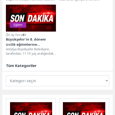
Başkanlığı tarafından yürütülen
döneminde doğru bilgiye
Engelsiz Taksi Projesi,
ulaşmalarını sağlamak ve
Yükseköğretim Kurumları...
geleceklerini belirlerken daha...
Eğitim
1 Ay Önce
8
Büyükşehir’in 8. dönem
izcilik eğitimlerine
Antalya Büyükşehir Belediyesi
başvurular başladı
tarafından, 11-15 yaş aralığındaki
gençlerin sosyal gelişimlerini
desteklemek, onlara takım ruhu,
Tüm Kategoriler
çevre...