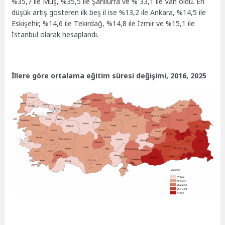
%35,7 ile Muş, %35,5 ile Şanlıurfa ve % 33,1 ile Van oldu. En
düşük artış gösteren ilk beş il ise %13,2 ile Ankara, %14,5 ile
Eskişehir, %14,6 ile Tekirdağ, %14,8 ile İzmir ve %15,1 ile
İstanbul olarak hesaplandı.
İllere göre ortalama eğitim süresi değişimi, 2016, 2025