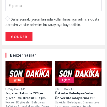
Daha sonraki yorumlarımda kullanılması için adım, e-posta
adresim ve site adresim bu tarayıcıya kaydedilsin.
GÖNDER
Benzer Yazılar
Eğitim
Eğitim
2 Ay Önce
11
2 Hf. Önce
8
Engelsiz Taksi ile YKS’ye
Üsküdar Belediyesi’nden
güvenli ve stressiz ulaşım
Üniversite Adaylarına YKS
Kocaeli Büyükşehir Belediyesi
Üsküdar Belediyesi, üniversiteye
Tercih Danışmanlığı
Sağlık ve Sosyal Hizmetler Dairesi
hazırlanan gençlerin tercih