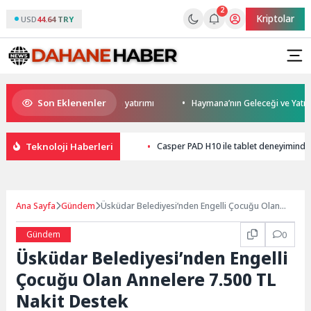
2
Kriptolar
USD
44.64 TRY
Son Eklenenler
n Darıca’ya modern ulaşım yatırımı
Haymana’nın Geleceği ve Yatırım Po
Teknoloji Haberleri
Casper PAD H10 ile tablet deneyiminde
Ana Sayfa
Gündem
Üsküdar Belediyesi’nden Engelli Çocuğu Olan
Annelere 7.500 TL Nakit Destek
Gündem
0
Üsküdar Belediyesi’nden Engelli
Çocuğu Olan Annelere 7.500 TL
Nakit Destek