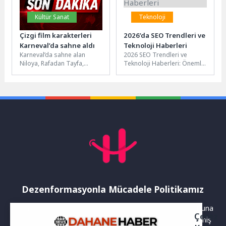
Kültür Sanat
Teknoloji
Çizgi film karakterleri
2026’da SEO Trendleri ve
Karneval’da sahne aldı
Teknoloji Haberleri
Karneval’da sahne alan
2026 SEO Trendleri ve
Niloya, Rafadan Tayfa,
Teknoloji Haberleri: Önemli
Harika Kanatlar ve Sevimli
Gelişmeler SEO dünyası
Dostlar gibi çocukların
sürekli değişiyor ve
severek izlediği...
gelişmeler hızla...
Dezenformasyonla Mücadele Politikamız
Yayınlanan haberler doğruluk ilkesi gözetilerek hazırlanır. Buna
Çerez
rağmen bazı içeriklerde eksik, hatalı veya güncelliğini yitirmiş