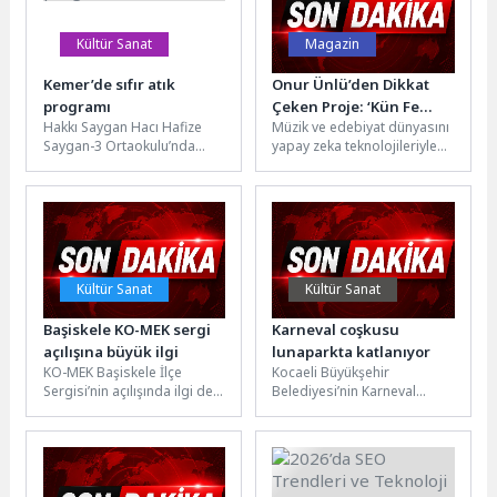
Kültür Sanat
Magazin
Kemer’de sıfır atık
Onur Ünlü’den Dikkat
programı
Çeken Proje: ‘Kün Fe
Hakkı Saygan Hacı Hafize
Müzik ve edebiyat dünyasını
Yekün’ Yayında
Saygan-3 Ortaokulu’nda
yapay zeka teknolojileriyle
düzenlenen farkındalık
bir araya getiren Onur Ünlü,
etkinliğine, Kemer Belediye
yeni çalışması “Kün...
Başkan Yardımcısı Furkan
Üstündağ,...
Kültür Sanat
Kültür Sanat
Başiskele KO-MEK sergi
Karneval coşkusu
açılışına büyük ilgi
lunaparkta katlanıyor
KO-MEK Başiskele İlçe
Kocaeli Büyükşehir
Sergisi’nin açılışında ilgi de
Belediyesi’nin Karneval
heyecan da yüksekti.
Çocuk Şenliği’nde gençler
Kursiyerlerin mutluluğuna
için lunaparkı ücretsiz
ortak olan Kocaeli...
yapması büyük sevinçle
karşılandı. İzmit...