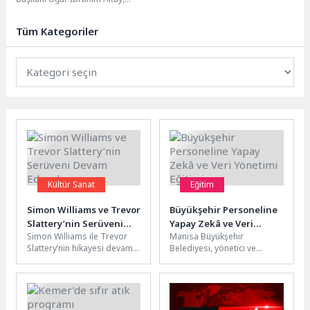
Şekilde Devam Ediyor”
Ulaştırma ve Altyapı Bakanlığı ile
Konya Büyükşehir Belediyesi...
Tüm Kategoriler
Kültür Sanat
Eğitim
Simon Williams ve Trevor
Büyükşehir Personeline
Slattery’nin Serüveni
Yapay Zekâ ve Veri
Simon Williams ile Trevor
Manisa Büyükşehir
Devam Edecek
Yönetimi Eğitimi
Slattery’nin hikayesi devam
Belediyesi, yönetici ve
edecek. Marvel Television,
personelin dijital
senenin büyük beğeni
yetkinliklerini artırmak
toplayan dizisi ‘Wonder
amacıyla ‘Yapay Zekâ ve Veri
Man’in 2....
Yönetimi’...