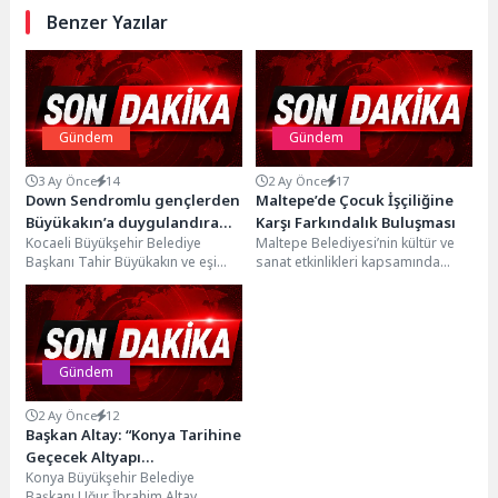
Benzer Yazılar
Gündem
Gündem
3 Ay Önce
14
2 Ay Önce
17
Down Sendromlu gençlerden
Maltepe’de Çocuk İşçiliğine
Büyükakın’a duygulandıran
Karşı Farkındalık Buluşması
Kocaeli Büyükşehir Belediye
Maltepe Belediyesi’nin kültür ve
sürpriz
Başkanı Tahir Büyükakın ve eşi
sanat etkinlikleri kapsamında
Prof.Dr. Figen Büyükakın, Buğday
Küçükyalı Mahalle Evi’nde
Tanesi Engelsiz Sosyal...
sahnelenen "İşçi Değil Çocuk:
Sokakta...
Gündem
2 Ay Önce
12
Başkan Altay: “Konya Tarihine
Geçecek Altyapı
Konya Büyükşehir Belediye
Yatırımlarımız Kesintisiz Bir
Başkanı Uğur İbrahim Altay,