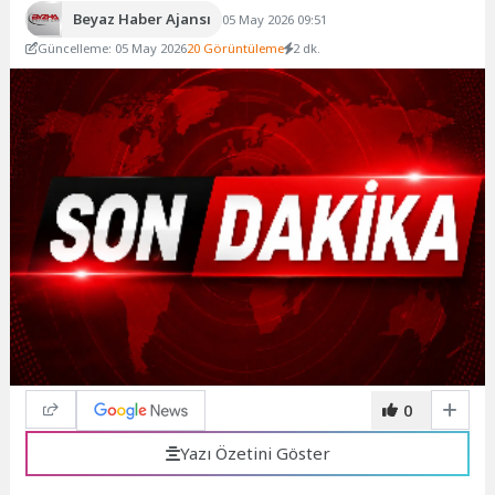
Beyaz Haber Ajansı
05 May 2026 09:51
Güncelleme: 05 May 2026
20 Görüntüleme
2 dk.
0
Yazı Özetini Göster