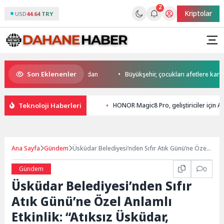
2
Kriptolar
USD
44.64 TRY
Son Eklenenler
’da start Başkan Büyükakın’dan
Büyükşehir, çocukları afetlere karşı bil
Teknoloji Haberleri
HONOR Magic8 Pro, geliştiriciler için A
Ana Sayfa
Gündem
Üsküdar Belediyesi’nden Sıfır Atık Günü’ne Özel
Anlamlı Etkinlik: “Atıksız Üsküdar, Atıksız Mutfak”
Projesi Hayata Geçirildi
Gündem
0
Üsküdar Belediyesi’nden Sıfır
Atık Günü’ne Özel Anlamlı
Etkinlik: “Atıksız Üsküdar,