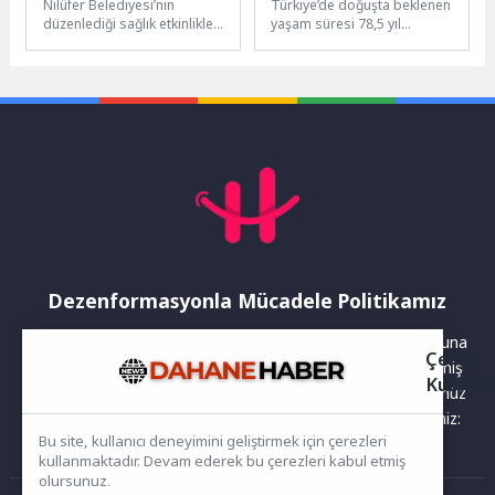
Nilüfer Belediyesi’nin
Türkiye’de doğuşta beklenen
düzenlediği sağlık etkinlikleri
yaşam süresi 78,5 yıl
kapsamında; tütün
oldu Yeni doğmuş bir bireyin
bağımlılığı, elektronik sigara
mevcut ölümlülük risklerine
tehlikesi ve kapalı alan
maruz...
denetimleri...
Dezenformasyonla Mücadele Politikamız
Yayınlanan haberler doğruluk ilkesi gözetilerek hazırlanır. Buna
Çerez
rağmen bazı içeriklerde eksik, hatalı veya güncelliğini yitirmiş
Kullanı
bilgiler bulunabilir.Yanlış veya yanıltıcı olduğunu düşündüğünüz
haberleri aşağıdaki iletişim kanallarından bize bildirebilirsiniz:
Bu site, kullanıcı deneyimini geliştirmek için çerezleri
kullanmaktadır. Devam ederek bu çerezleri kabul etmiş
olursunuz.