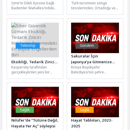
İzmir’in Dikili ilçesine bağlı
Türk turizminin simge
sabaha kadar sürdü
Buluştu
Bademler Mahallesi’ndeki
tesislerinden, Ortadoğu ve
Yahşi Tepesi'nde makilik
Balkanlar'ın ilk büyük resort
alanda dün akşam
otellerinden olan Çeşme
saatlerinde yangın çıktı....
Altınyunus'un eski...
Teknoloji
Gündem
Siber Güvenlik Uzmanı
Sakuralar İçin
Eksikliği, Tedarik Zinciri
Japonya’ya Gitmenize
Kaspersky tarafından
Konya Büyükşehir
Risklerini Önlemedeki En
Gerek Yok; Konya’da
gerçekleştirilen yeni bir
Belediyesi’nin şehre
Büyük Engellerden Biri
Sakura Mevsimi Başladı
küresel araştırma, nitelikli
kazandırdığı Japon Parkı,
BT güvenliği çalışanı
Ladikli Ahmet Hüdai Parkı ve
eksikliğinin ve küresel
Sakura Parkı’nda bulunan...
organizasyonların...
Sağlık
Sağlık
Nilüfer’de “Tütüne Değil,
Hayat Tabloları, 2023-
Hayata Yer Aç” söyleşisi
2025