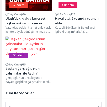
Gündem
Gündem
2 Ay Önce
20
4 Ay Önce
23
Ulaşlı’daki dalga kırıcı set,
Hayal etti, 6 yaşında vatman
taşkın riskini önleyecek
oldu
Vatandaş odaklı hizmet anlayışıyla
Kocaeli Büyükşehir Belediyesi
kentte büyük dönüşüme imza atan
iştiraki UlaşımPark A.Ş.,
Büyükşehir Belediyesi,
tramvaylara büyük ilgi duyan ve
Kocaelililerin can ve mal...
vatman olma hayali kuran...
Gündem
4 Ay Önce
15
Başkan Çerçioğlu’nun
çalışmaları ile Aydın’ın
Çerçioğlu’nun öncülüğünde
altyapısı her geçen gün daha
hayata geçirilen çalışmalar, kentin
da güçleniyor
bugününe olduğu gibi geleceğine
de hizmet etmeyi
Tüm Kategoriler
sürdürüyor.Aydın Büyükşehir...