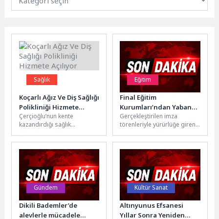
Sağlık
Eğitim
Koçarlı Ağız Ve Diş Sağlığı
Final Eğitim
Polikliniği Hizmete
Kurumları’ndan Yabancı
Çerçioğlu’nun kente
Gerçekleştirilen imza
Açılıyor
Dil Eğitimine
kazandırdığı sağlık
törenleriyle yürürlüğe giren
Uluslararası ve Dijital
yatırımlarına bir yenisi daha
iş birlikleri kapsamında
Güç Katacak İki Stratejik
ekleniyor. Aydın Büyükşehir
öğrenciler; bir yandan
İş Birliği
Belediye Başkanı Özlem
Almanca öğrenim
Çerçioğlu’nun...
süreçlerinde dijital...
Gündem
Kültür Sanat
Dikili Bademler’de
Altınyunus Efsanesi
alevlerle mücadele
Yıllar Sonra Yeniden