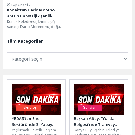
4 Ay Önce
20
Konak’tan Dario Moreno
anısına nostaljik şenlik
Konak Belediyesi, İzmir aşığı
sanatçı Dario Moreno’yu, doğum
yıl dönümünde, adının yaşatıldığı
Karataş’taki tarihi sokakta...
Tüm Kategoriler
Teknoloji
Gündem
YEDAŞ’tan Enerji
Başkan Altay: “Yurtlar
Sektöründe 3. Yapay
Bölgesi’nde Tramvay
Yeşilırmak Elektrik Dağıtım
Konya Büyükşehir Belediye
Zekâ Zirvesi
Hattımızı Yukarı