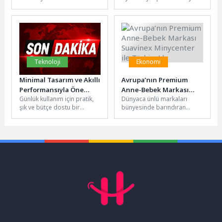
2025 Yılı Belediye Faaliyet
tarafından kent genelinde eş
Raporu kabul edildi.
zamanlı olarak sürdürülen
Toplantıda...
yol yapım ve...
Teknoloji
Ekonomi
Minimal Tasarım ve Akıllı
Avrupa’nın Premium
Performansıyla Öne
Anne-Bebek Markası
Günlük kullanım için pratik,
Dünyaca ünlü markaları
Çıkan Acer Aspire Lite,
Suavinex Minycenter ile
şık ve bütçe dostu bir
bünyesinde barındıran
Günlük Temponun Yeni
Türkiye’de
dizüstü bilgisayar
Minycenter, bir ilke daha
Eşlikçisi
arayanlara Acer’dan dengeli
imza atarak Avrupa’nın ünlü
bir...
Suavinex markasının...