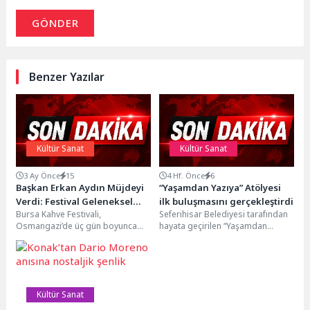
GÖNDER
Benzer Yazılar
Kültür Sanat
Kültür Sanat
3 Ay Önce
15
4 Hf. Önce
6
Başkan Erkan Aydın Müjdeyi
“Yaşamdan Yazıya” Atölyesi
Verdi: Festival Geleneksel
ilk buluşmasını gerçekleştirdi
Bursa Kahve Festivali,
Seferihisar Belediyesi tarafından
Hale Geliyor
Osmangazi’de üç gün boyunca
hayata geçirilen “Yaşamdan
Bursalıları kahve ve müzikle
Yazıya” yaratıcı yazarlık atölyesi,
buluşturdu. Büyük ilgi gören...
ilk buluşmasında katılımcıları
kelimelerin iyileştirici...
Kültür Sanat