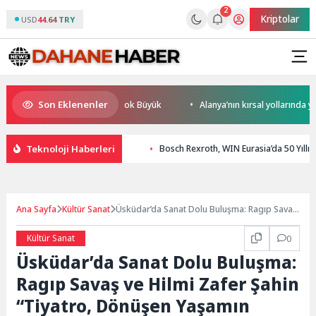
2
Kriptolar
USD
44.64 TRY
Son Eklenenler
resel Rekabet Potansiyeli Çok Büyük
Alanya’nın kırsal yollarında yoğu
Teknoloji Haberleri
Bosch Rexroth, WIN Eurasia’da 50 Yıllık
Ana Sayfa
Kültür Sanat
Üsküdar’da Sanat Dolu Buluşma: Ragıp Savaş
ve Hilmi Zafer Şahin “Tiyatro, Dönüşen
Yaşamın Aynası” Söyleşisinde Bir Araya
Kültür Sanat
0
Geliyor
Üsküdar’da Sanat Dolu Buluşma:
Ragıp Savaş ve Hilmi Zafer Şahin
“Tiyatro, Dönüşen Yaşamın