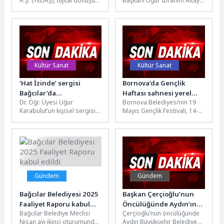
A.Ş. (YEDAŞ), dijital dönüşüm
Başkanı Uğur İbrahim Altay,
Alacağımız Köprü
vizyonu doğrultusunda bu yıl
Ulaştırma ve Altyapı
Çalışmamız Kesintisiz Bir
üçüncüsünü düzenlediği
Bakanlığı ile Konya
Şekilde Devam Ediyor”
“Enerji Sektöründe...
Büyükşehir Belediyesi...
Kültür Sanat
Kültür Sanat
‘Hat İzinde’ sergisi
Bornova’da Gençlik
Bağcılar’da
Haftası sahnesi yerel
Dr. Öğr. Üyesi Uğur
Bornova Belediyesi’nin 19
sanatseverlerle buluştu
sanatçılara emanet
Karabulut’un kişisel sergisi
Mayıs Gençlik Festivali, 14-
“Hat İzinde”, Bağcılar Kadın
18 Mayıs tarihleri arasında
ve Aile Kültür Sanat...
Küçükpark Meydanı’nda
gerçekleştirilecek. Festivalde
Bornova...
Gündem
Gündem
Bağcılar Belediyesi 2025
Başkan Çerçioğlu’nun
Faaliyet Raporu kabul
Öncülüğünde Aydın’ın
Bağcılar Belediye Meclisi
Çerçioğlu’nun öncülüğünde
edildi
Dört Bir Yanında Ulaşım
Nisan ayı ikinci oturumunda
Aydın Büyükşehir Belediyesi
Yatırımları Sürüyor