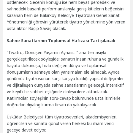
üstlenecek. Gecenin konuğu ise hem beyaz perdedeki ve
sahnedeki başarılı performanslarıyla geniş kitlelerin beğenisini
kazanan hem de Bakırköy Belediye Tiyatroları Genel Sanat
Yönetmenliği görevini yürüterek tiyatro yönetimine yön veren
usta aktör Ragıp Savaş olacak.
Sahne Sanatlarının Toplumsal Hafızası Tartışılacak
“Tiyatro, Dönüşen Yaşamın Aynası…” ana temasıyla
gerçekleştirilecek söyleşide; sanatın insan ruhuna ve gündelik
hayata dokunuşu, hızla değişen dünya ve toplumsal
dönüşümlerin sahneye olan yansımaları ele alınacak. Ayrıca
günümüz tiyatrosunun karşı karşıya kaldığı yapısal değişimler
ve dijitalleşen dünyada sahne sanatlarının geleceği, interaktif
ve keyifli bir sohbet eşliğinde dinleyicilere aktarılacak.
Katılımcılar, söyleşinin soru-cevap bölümünde usta isimlerle
doğrudan diyalog kurma fırsatı da yakalayacak.
Üsküdar Belediyesi; tüm tiyatroseverleri, akademisyenleri,
öğrencileri ve sanata gönül veren herkesi bu ilham verici
geceye davet ediyor.