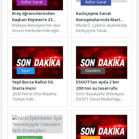
Kültür Sanat
Kültür Sanat
Kreş öğrencilerinden
Kazlıçeşme Sanat
başkan Köymen’e 23
Konuşmalarında Mart
Maltepe Belediyesi’nin okul
Murat D. Çekin’in düzenlediği
Nisan ziyareti
Ayı Konuğu Nezih
öncesi merkezlerinde eğitim
Kazlıçeşme Sanat
Başgelen Oldu!
alan çocuklar, 23 Nisan
Konuşmalarında mart ayı
kapsamında Maltepe
konuğu arkeoloji, sanat ve
Belediye Başkanı Mimar...
kültür alanlarındaki...
Spor
Gündem
Yeşil Bursa Rallisi 50.
ESHOT’tan ayda 2 bin
Starta Hazır
200 ton su tasarrufu
2026 Petrol Ofisi Maxima
İzmir Büyükşehir Belediyesi
Türkiye Ralli
ESHOT Genel Müdürlüğü,
Şampiyonası'nın 3. ayağı
otobüs yıkama sularını geri
olan 50.Yeşil Bursa Rallisi,
dönüştürerek her ay yaklaşık
Bursa Otomobil Spor...
2...