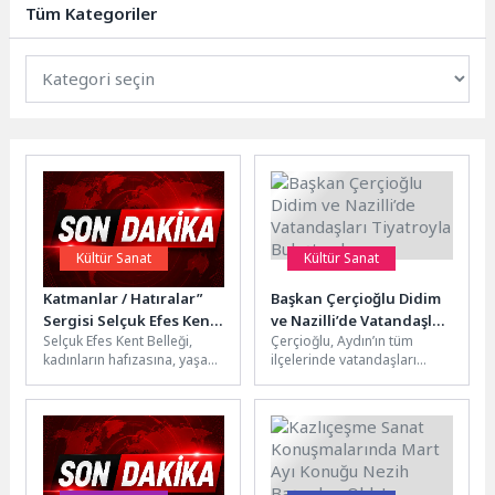
Tüm Kategoriler
deniz otobüsü...
Kültür Sanat
Kültür Sanat
Katmanlar / Hatıralar”
Başkan Çerçioğlu Didim
Sergisi Selçuk Efes Kent
ve Nazilli’de Vatandaşları
Selçuk Efes Kent Belleği,
Çerçioğlu, Aydın’ın tüm
Belleği’nde açıldı
Tiyatroyla Buluşturdu
kadınların hafızasına, yaşam
ilçelerinde vatandaşları
deneyimlerine ve
kültür ve sanat etkinlikleri ile
görünmeyen hikâyelerine
buluşturmaya devam
ışık tutan anlamlı bir...
ediyor.Aydın Büyükşehir
Belediyesi...