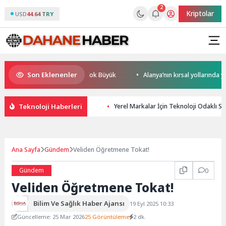
2
Kriptolar
USD
44.64 TRY
Son Eklenenler
üresel Rekabet Potansiyeli Çok Büyük
Alanya’nın kırsal yollarında yoğu
Teknoloji Haberleri
Yerel Markalar İçin Teknoloji Odaklı S
Ana Sayfa
Gündem
Veliden Öğretmene Tokat!
Gündem
0
Veliden Öğretmene Tokat!
Bilim Ve Sağlık Haber Ajansı
19 Eyl 2025 10:33
Güncelleme: 25 Mar 2026
25 Görüntüleme
2 dk.