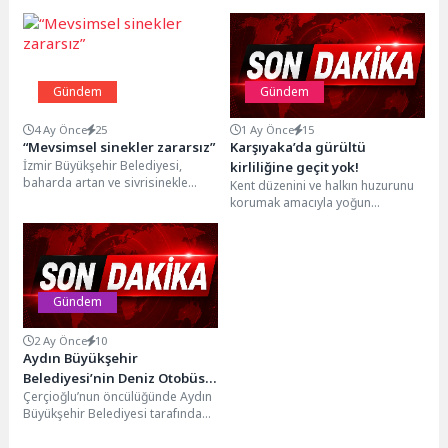
Gündem
Gündem
4 Ay Önce
25
1 Ay Önce
15
“Mevsimsel sinekler zararsız”
Karşıyaka’da gürültü
İzmir Büyükşehir Belediyesi,
kirliliğine geçit yok!
baharda artan ve sivrisinekle
Kent düzenini ve halkın huzurunu
karıştırılan mevsimsel sineklerin
korumak amacıyla yoğun
hastalık taşımadığını açıkladı.
çalışmalar gerçekleştiren
Uzmanlar, bu...
Karşıyaka Belediyesi, iş yerleri
ve...
Gündem
2 Ay Önce
10
Aydın Büyükşehir
Belediyesi’nin Deniz Otobüsü
Çerçioğlu’nun öncülüğünde Aydın
Seferleri Başladı
Büyükşehir Belediyesi tarafından
hayata geçirilen ve
vatandaşlardan yoğun ilgi gören