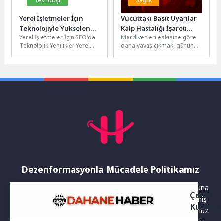
Teknoloji
Sağlık
Yerel İşletmeler İçin
Vücuttaki Basit Uyarılar
Teknolojiyle Yükselen
Kalp Hastalığı İşareti
Yerel İşletmeler İçin SEO'da
Merdivenleri eskisine göre
SEO Stratejileri
Olabilir
Teknolojik Yenilikler Yerel
daha yavaş çıkmak, günün
işletmeler için SEO
sonunda daha çabuk
çalışmaları, teknolojik
yorulmak ya da kısa süreli
yeniliklerle birlikte sürekli...
kalp çarpıntıları...
Dezenformasyonla Mücadele Politikamız
Yayınlanan haberler doğruluk ilkesi gözetilerek hazırlanır. Buna
Çerez
rağmen bazı içeriklerde eksik, hatalı veya güncelliğini yitirmiş
Kullanı
bilgiler bulunabilir.Yanlış veya yanıltıcı olduğunu düşündüğünüz