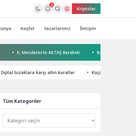
2
Kriptolar
Künye
Keşfet
Yazarlarımız
İletişim
K. Menderes’te AKTAŞ Bereketi
Başkan Eşki’den Çamdibi çık
Dijital tuzaklara karşı altın kurallar
Küçükçekmece Belediy
Tüm Kategoriler