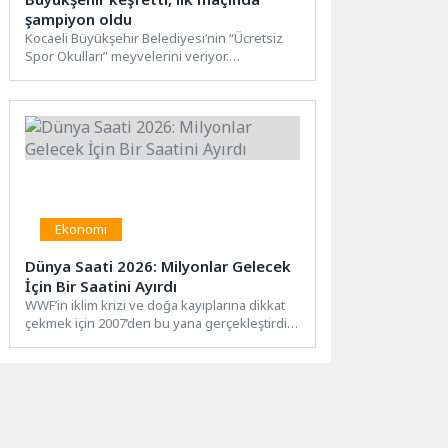
şampiyon oldu
Kocaeli Büyükşehir Belediyesi’nin “Ücretsiz
Spor Okulları” meyvelerini veriyor.
Büyükşehir’in eğitim programından
yararlanan Çayırova Alparslan İlkokulu...
Ekonomi
Dünya Saati 2026: Milyonlar Gelecek
İçin Bir Saatini Ayırdı
WWF’in iklim krizi ve doğa kayıplarına dikkat
çekmek için 2007’den bu yana gerçekleştirdiği
küresel etkinlik...