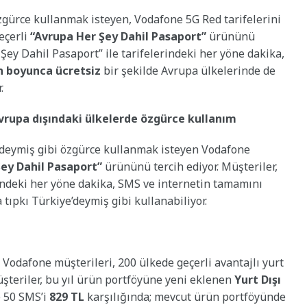
özgürce kullanmak isteyen, Vodafone 5G Red tarifelerini
eçerli
“Avrupa Her Şey Dahil Pasaport”
ürününü
 Şey Dahil Pasaport” ile tarifelerindeki her yöne dakika,
n boyunca ücretsiz
bir şekilde Avrupa ülkelerinde de
.
Avrupa dışındaki ülkelerde özgürce kullanım
e’deymiş gibi özgürce kullanmak isteyen Vodafone
Şey Dahil Pasaport”
ürününü tercih ediyor. Müşteriler,
rindeki her yöne dakika, SMS ve internetin tamamını
 tıpkı Türkiye’deymiş gibi kullanabiliyor.
 Vodafone müşterileri, 200 ülkede geçerli avantajlı yurt
Müşteriler, bu yıl ürün portföyüne yeni eklenen
Yurt Dışı
e 50 SMS’i
829 TL
karşılığında; mevcut ürün portföyünde