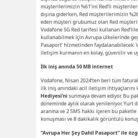
müşterilerimizin %61’ini Red’li müşteriler
dışına giderken, Red müşterilerimizin %26’
eden müşteri grubumuz olan Red müşteriler
Vodafone 5G Red tarifesi kullanan Red’lile
kullanabilmek için Avrupa ülkelerinde geç
Pasaport’ hizmetinden faydalanabilecek. 
iletişim kurmanın en kolay, güvenilir ve
İlk iniş anında 50 MB internet
Vodafone, Nisan 2024’ten beri tüm fatural
ilk iniş anındaki acil iletişim ihtiyaçları
Hediyesi’ni
sunmaya devam ediyor. Bu paket
döneminde aylık olarak yenileniyor. Yurt 
aranma ve 2 SMS hakkı içeren bu paketle
konuşması ve 8 dakikalık görüntülü konu
“Avrupa Her Şey Dahil Pasaport” ile öz