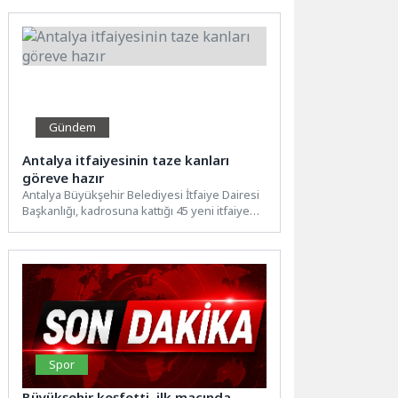
Gündem
Antalya itfaiyesinin taze kanları
göreve hazır
Antalya Büyükşehir Belediyesi İtfaiye Dairesi
Başkanlığı, kadrosuna kattığı 45 yeni itfaiye
eriyle gücünü artırdı. Zorlu...
Spor
Büyükşehir keşfetti, ilk maçında