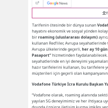
Y
Tarifenin ötesinde bir dünya sunan
Vodaf
hayatını ekonomik ve sosyal yönden kolay
bir
roaming (uluslararası dolaşım)
ayrıc
kullanan Red’liler, Avrupa seyahatlerinde 
Avrupa ülkelerinde geçerli,
her ay 10 gün
Pasaport”
hizmetinden faydalanabilecek.
seyahatlerinde en iyi deneyimi yaşamaları
hazır tarifelerini kullanan, bu tarifelere
müşterileri için geçerli olan kampanyanın 
Vodafone Türkiye İcra Kurulu Başkan Y
“Vodafone olarak, roaming alanında sektör
yayılan 5G deneyimimiz ve her ihtiyaca u
dışında özgürce iletişim kurma imkânı ve