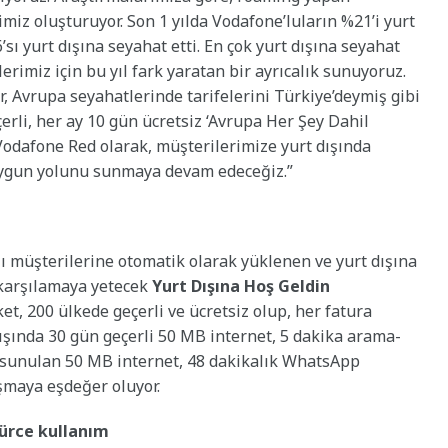
imiz oluşturuyor. Son 1 yılda Vodafone’luların %21’i yurt
sı yurt dışına seyahat etti. En çok yurt dışına seyahat
imiz için bu yıl fark yaratan bir ayrıcalık sunuyoruz.
r, Avrupa seyahatlerinde tarifelerini Türkiye’deymiş gibi
erli, her ay 10 gün ücretsiz ‘Avrupa Her Şey Dahil
Vodafone Red olarak, müşterilerimize yurt dışında
 uygun yolunu sunmaya devam edeceğiz.”
ı müşterilerine otomatik olarak yüklenen ve yurt dışına
nı karşılamaya yetecek
Yurt Dışına Hoş Geldin
, 200 ülkede geçerli ve ücretsiz olup, her fatura
dışında 30 gün geçerli 50 MB internet, 5 dakika arama-
 sunulan 50 MB internet, 48 dakikalık WhatsApp
şmaya eşdeğer oluyor.
gürce kullanım