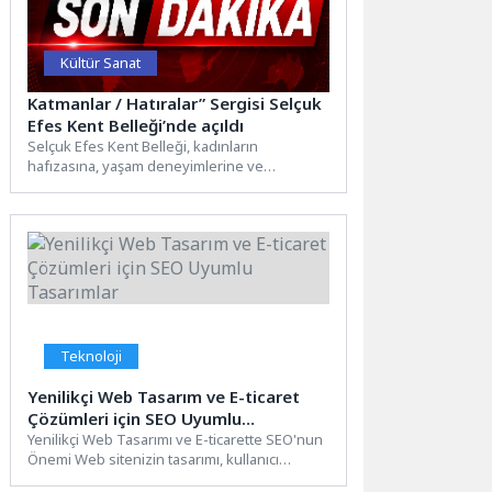
Kültür Sanat
Katmanlar / Hatıralar” Sergisi Selçuk
Efes Kent Belleği’nde açıldı
Selçuk Efes Kent Belleği, kadınların
hafızasına, yaşam deneyimlerine ve
görünmeyen hikâyelerine ışık tutan anlamlı
bir...
Teknoloji
Yenilikçi Web Tasarım ve E-ticaret
Çözümleri için SEO Uyumlu
Tasarımlar
Yenilikçi Web Tasarımı ve E-ticarette SEO'nun
Önemi Web sitenizin tasarımı, kullanıcı
deneyimi, SEO uyumu ve...