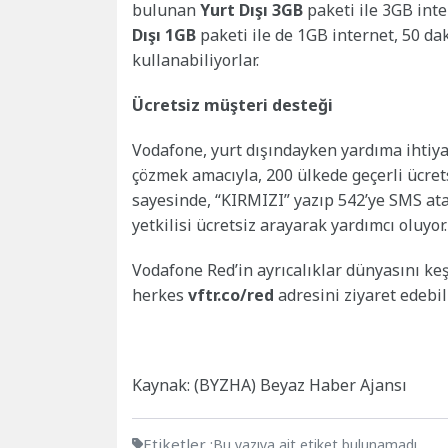
bulunan
Yurt Dışı 3GB
paketi ile 3GB inte
Dışı 1GB
paketi ile de 1GB internet, 50 da
kullanabiliyorlar.
Ücretsiz müşteri desteği
Vodafone, yurt dışındayken yardıma ihtiy
çözmek amacıyla, 200 ülkede geçerli ücret
sayesinde, “KIRMIZI” yazıp 542’ye SMS at
yetkilisi ücretsiz arayarak yardımcı oluyor.
Vodafone Red’in ayrıcalıklar dünyasını ke
herkes
vftr.co/red
adresini ziyaret edebili
Kaynak: (BYZHA) Beyaz Haber Ajansı
Etiketler :
Bu yazıya ait etiket bulunamadı.