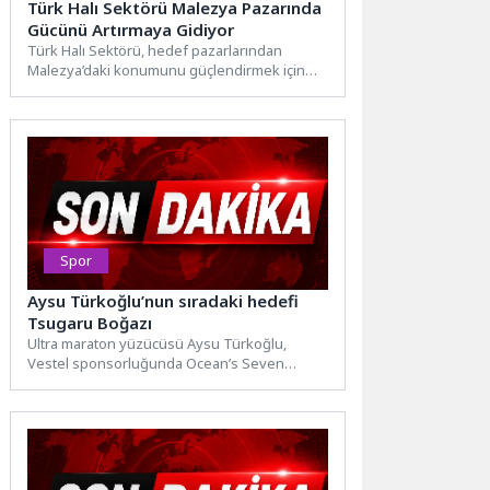
Türk Halı Sektörü Malezya Pazarında
Gücünü Artırmaya Gidiyor
Türk Halı Sektörü, hedef pazarlarından
Malezya’daki konumunu güçlendirmek için
11-14 Mayıs 2026 tarihleri arasında “Malezya...
Spor
Aysu Türkoğlu’nun sıradaki hedefi
Tsugaru Boğazı
Ultra maraton yüzücüsü Aysu Türkoğlu,
Vestel sponsorluğunda Ocean’s Seven
serüvenini hız kesmeden sürdürüyor. Genç
sporcu,...