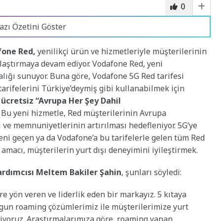
0
azı Özetini Göster
one Red,
yenilikçi ürün ve hizmetleriyle müşterilerinin
laştırmaya devam ediyor. Vodafone Red, yeni
alığı sunuyor. Buna göre, Vodafone 5G Red tarifesi
tarifelerini Türkiye’deymiş gibi kullanabilmek için
 ücretsiz “Avrupa Her Şey Dahil
 Bu yeni hizmetle, Red müşterilerinin Avrupa
 ve memnuniyetlerinin artırılması hedefleniyor. 5G’ye
 yeni geçen ya da Vodafone’a bu tarifelerle gelen tüm Red
amacı, müşterilerin yurt dışı deneyimini iyileştirmek.
ardımcısı Meltem Bakiler Şahin
, şunları söyledi:
e yön veren ve liderlik eden bir markayız. 5 kıtaya
ygun roaming çözümlerimiz ile müşterilerimize yurt
riyoruz. Araştırmalarımıza göre, roaming yapan