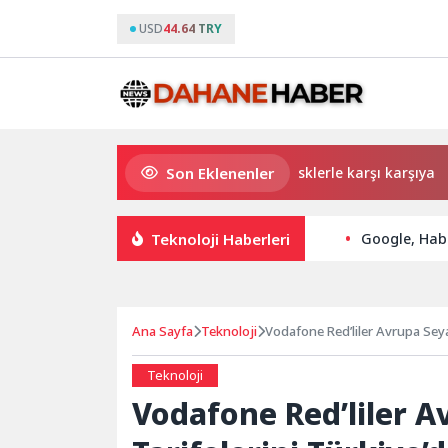
USD
44.64 TRY
Son Eklenenler
Küçük işletmeler büyük siber risklerle karşı karşıya
Os
Teknoloji Haberleri
Google, Habe
Ana Sayfa
Teknoloji
Vodafone Red’liler Avrupa Seya
Teknoloji
Vodafone Red’liler A