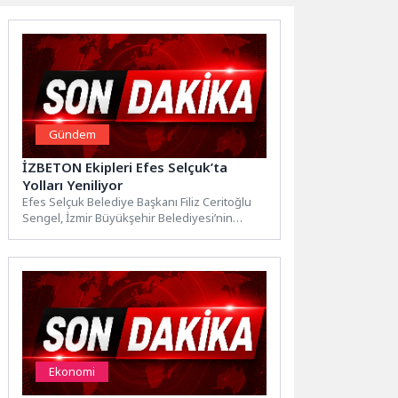
Gündem
İZBETON Ekipleri Efes Selçuk’ta
Yolları Yeniliyor
Efes Selçuk Belediye Başkanı Filiz Ceritoğlu
Sengel, İzmir Büyükşehir Belediyesi’nin
ilçede yıllardır beklenen yol çalışmalarını...
Ekonomi