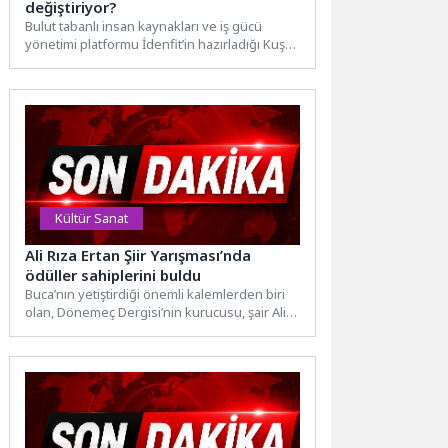
değiştiriyor?
Bulut tabanlı insan kaynakları ve iş gücü
yönetimi platformu İdenfit’in hazırladığı Kuşak
Analiz Raporu’na göre, X...
Kültür Sanat
Ali Rıza Ertan Şiir Yarışması’nda
ödüller sahiplerini buldu
Buca’nın yetiştirdiği önemli kalemlerden biri
olan, Dönemeç Dergisi’nin kurucusu, şair Ali
Rıza Ertan’ın adını ölümsüzleştiren...