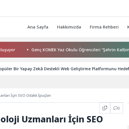
Ana Sayfa
Hakkımızda
Firma Rehberi
Genç KOMEK Yaz Okulu Öğrencileri “Şehrin Kalbinde Yolcu
opüler Bir Yapay Zekâ Destekli Web Geliştirme Platformunu Hedef 
nları İçin SEO Odaklı İpuçları
0
loji Uzmanları İçin SEO