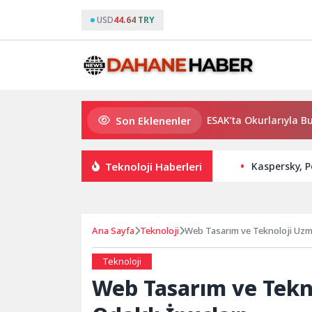
USD
44.64 TRY
Son Eklenenler
Usta Yazar Burhan Sönmez TESAK’ta Okurlarıyla Buluşuyor
Teknoloji Haberleri
Kaspersky, P
Ana Sayfa
Teknoloji
Web Tasarım ve Teknoloji Uzma
Teknoloji
Web Tasarım ve Tekno