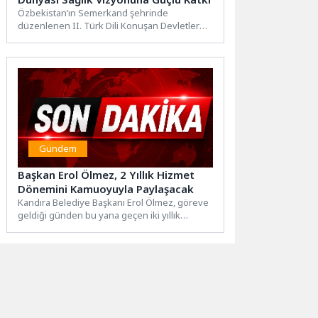
Özbekistan’ın Semerkand şehrinde
düzenlenen II. Türk Dili Konuşan Devletler
Birliği Onkologları Kongresi, Türk dünyasının
sağlık...
Gündem
Başkan Erol Ölmez, 2 Yıllık Hizmet
Dönemini Kamuoyuyla Paylaşacak
Kandıra Belediye Başkanı Erol Ölmez, göreve
geldiği günden bu yana geçen iki yıllık
süreçte ilçede...