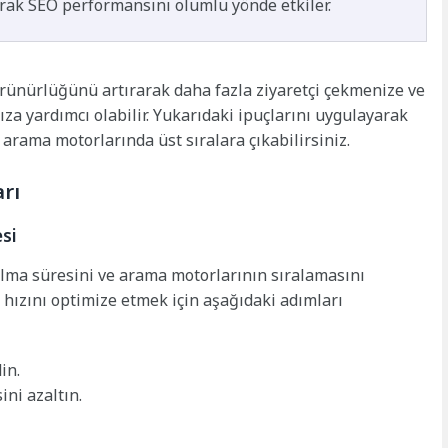
arak SEO performansını olumlu yönde etkiler.
örünürlüğünü artırarak daha fazla ziyaretçi çekmenize ve
ıza yardımcı olabilir. Yukarıdaki ipuçlarını uygulayarak
 arama motorlarında üst sıralara çıkabilirsiniz.
rı
esi
kalma süresini ve arama motorlarının sıralamasını
ş hızını optimize etmek için aşağıdaki adımları
in.
ni azaltın.