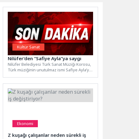
Kültür Sanat
Nilüfer’den “Safiye Ayla”ya saygı
Nilüfer Belediyesi Türk Sanat Müziği Korosu,
Türk müziğinin unutulmaz ismi Safiye Ayla’yı
“Ben Öksüzüm” konseriyle...
Ekonomi
Z kuşağı çalışanlar neden sürekli iş