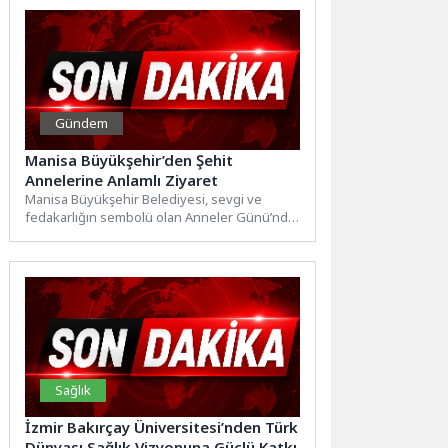
Gündem
Manisa Büyükşehir’den Şehit
Annelerine Anlamlı Ziyaret
Manisa Büyükşehir Belediyesi, sevgi ve
fedakarlığın sembolü olan Anneler Günü’nde
şehit annelerini yalnız bırakmadı.
Şehitlerimizin...
Sağlık
İzmir Bakırçay Üniversitesi’nden Türk
Dünyası Sağlık Vizyonuna Güçlü Katkı