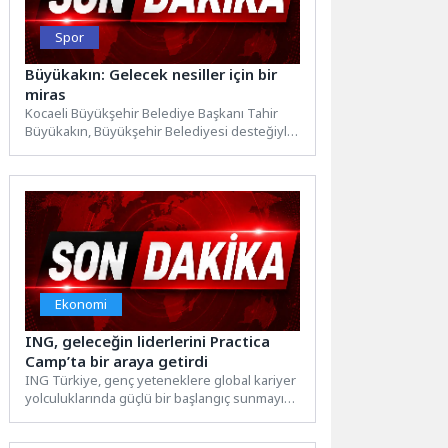
Spor
Büyükakın: Gelecek nesiller için bir
miras
Kocaeli Büyükşehir Belediye Başkanı Tahir
Büyükakın, Büyükşehir Belediyesi desteğiyle
hayata geçirilen Kocaelispor Müzesi’ni ziyaret
ederek...
Ekonomi
ING, geleceğin liderlerini Practica
Camp’ta bir araya getirdi
ING Türkiye, genç yeteneklere global kariyer
yolculuklarında güçlü bir başlangıç sunmayı
hedefleyen Uluslararası Yetenek
Programı’nın...