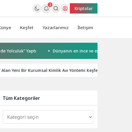
2
Kriptolar
Künye
Keşfet
Yazarlarımız
İletişim
luk” Yaptı
Dünyanın en ince ve en güçlü katlanabilir ami
Alan Yeni Bir Kurumsal Kimlik Avı Yöntemi Keşfetti
Gangst
Tüm Kategoriler