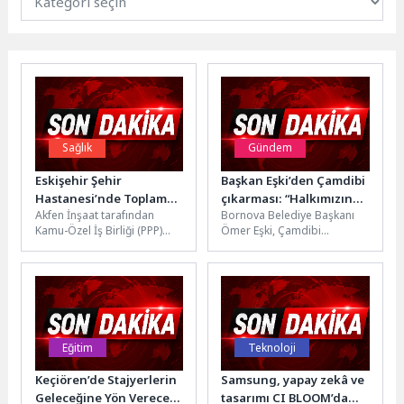
Sağlık
Gündem
Eskişehir Şehir
Başkan Eşki’den Çamdibi
Hastanesi’nde Toplam
çıkarması: “Halkımızın
Akfen İnşaat tarafından
Bornova Belediye Başkanı
Yoğun Bakım Yatak
içinde, Bornova’nın
Kamu-Özel İş Birliği (PPP)
Ömer Eşki, Çamdibi
Kapasitesi 217’ye
hizmetindeyiz”
modeliyle hayata
Bölgesi’nde gerçekleştirdiği
Yükseldi
geçirilen ve Ekim 2018’den
alan gezisinde muhtarlar ve
bu yana hizmet...
mahalle sakinleriyle bir...
Eğitim
Teknoloji
Keçiören’de Stajyerlerin
Samsung, yapay zekâ ve
Geleceğine Yön Verecek
tasarımı CI BLOOM’da