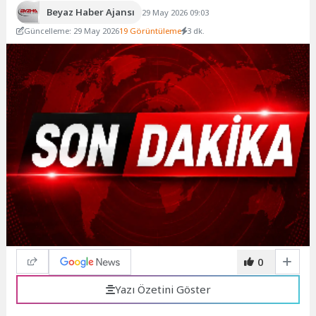
Beyaz Haber Ajansı
29 May 2026 09:03
Güncelleme: 29 May 2026
19 Görüntüleme
3 dk.
0
Yazı Özetini Göster