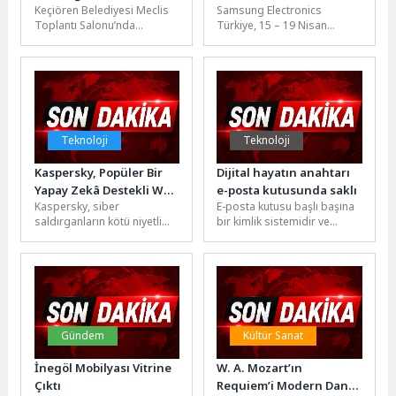
Keçiören Belediyesi Meclis
Samsung Electronics
Eğitim
sanatla buluşturdu
Toplantı Salonu’nda
Türkiye, 15 – 19 Nisan
stajyerlere yönelik
tarihleri arasında
motivasyon ve farkındalık
sanatseverleri çağdaş sanat
odaklı bir eğitim programı
eserleriyle buluşturan CI...
düzenlendi....
Teknoloji
Teknoloji
Kaspersky, Popüler Bir
Dijital hayatın anahtarı
Yapay Zekâ Destekli Web
e-posta kutusunda saklı
Kaspersky, siber
E-posta kutusu başlı başına
Geliştirme Platformunu
saldırganların kötü niyetli
bir kimlik sistemidir ve
Hedef Alan Yeni Bir
amaçları için meşru bir
düşünüldüğünden çok daha
Kurumsal Kimlik Avı
hizmeti daha suistimal
fazla bilgi barındırır. Kişisel
Yöntemi Keşfetti
etmeye başladığını tespit...
veya iş...
Gündem
Kültür Sanat
İnegöl Mobilyası Vitrine
W. A. Mozart’ın
Çıktı
Requiem’i Modern Dans