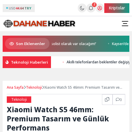
2
Kriptolar
USD
44.64 TRY
Son Eklenenler
NR1 Magazin’de: ‘Son assolist olarak var olacağım!’
Kayseri’de izdiha
Teknoloji Haberleri
Akıllı telefonlardan beklentiler değişiyo
Ana Sayfa
Teknoloji
Xiaomi Watch S5 46mm: Premium Tasarım ve
Günlük Performans
Teknoloji
0
Xiaomi Watch S5 46mm:
Premium Tasarım ve Günlük
Performans