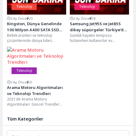
Teknoloji
Teknoloji
3 Ay Önce
23
2 Ay Önce
18
Kingston, Dünya Genelinde
Samsung Jet95S ve Jet85S
100 Milyon A400 SATA SSD
dikey süpürgeler Türkiye’de
Bellek ürünleri ve teknoloji
Günlük hayatın temposu
Sevkiyatını Aştı
satışa sunuldu
çözümlerinde dünya lideri
hızlanırken kullanıcılar ev
Kingston Technology’nin flash
teknolojilerinde yalnızca güçlü
bellek iştiraki Kingston
performans değil, aynı zamanda
Digital, Kingston A400...
pratiklik, hareket...
Teknoloji
5 Ay Önce
31
Arama Motoru Algoritmaları
ve Teknoloji Trendleri
2021'de Arama Motoru
Algoritmaları: Güncel Trendler
2021 yılı SEO dünyasında arama
motoru algoritmalarının güncel
Tüm Kategoriler
trendlerine...