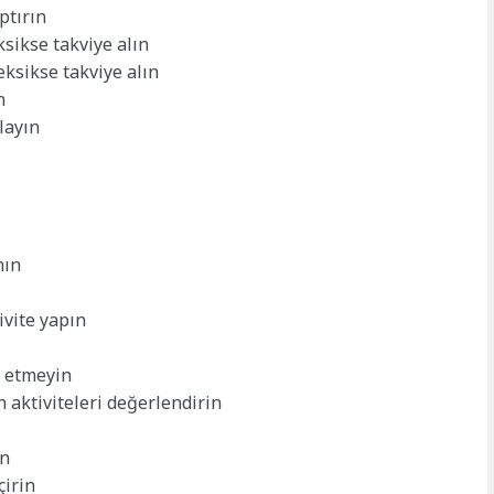
ptırın
ksikse takviye alın
eksikse takviye alın
n
layın
nın
ivite yapın
l etmeyin
n aktiviteleri değerlendirin
ın
çirin