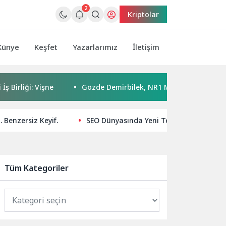
2
Kriptolar
Künye
Keşfet
Yazarlarımız
İletişim
işne
Gözde Demirbilek, NR1 Magazin’de: ‘Son assolist olar
 Benzersiz Keyif.
SEO Dünyasında Yeni Teknoloji Trendler
Tüm Kategoriler