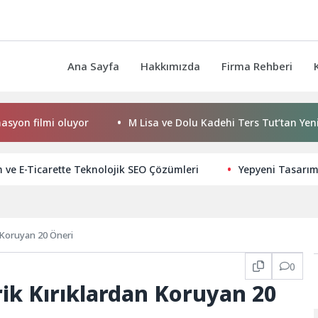
Ana Sayfa
Hakkımızda
Firma Rehberi
 oluyor
M Lisa ve Dolu Kadehi Ters Tut’tan Yeni İş Birliği: V
ve E-Ticarette Teknolojik SEO Çözümleri
Yepyeni Tasarım.
an Koruyan 20 Öneri
0
trik Kırıklardan Koruyan 20