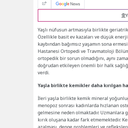
Y
Yaşlı nüfusun artmasıyla birlikte geriatri
Özellikle basit ev kazaları ve düşük enerji
kaybından bağımsız yaşamın sona ermesin
Hastanesi Ortopedi ve Travmatoloji Bölümü
ortopedik bir sorun olmadığını, aynı zaman
doğrudan etkileyen önemli bir halk sağlı
verdi.
Yaşla birlikte kemikler daha kırılgan ha
İleri yaşla birlikte kemik mineral yoğunl
menopoz sonrası kadınlarda hızlanan oste
gelmesine neden olmaktadır. Uzmanlara gö
kırık oluşana kadar fark etmemektedir. K
azalması, denge problemleri ve refleksle