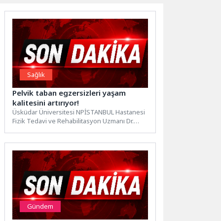
Sağlık
Pelvik taban egzersizleri yaşam
kalitesini artırıyor!
Üsküdar Üniversitesi NPİSTANBUL Hastanesi
Fizik Tedavi ve Rehabilitasyon Uzmanı Dr.
Asiye Gülsüm Kakı, nefes, pelvik...
Gündem