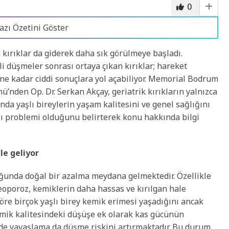
0
azı Özetini Göster
k kırıklar da giderek daha sık görülmeye başladı.
li düşmeler sonrası ortaya çıkan kırıklar; hareket
e kadar ciddi sonuçlara yol açabiliyor. Memorial Bodrum
’nden Op. Dr. Serkan Akçay, geriatrik kırıkların yalnızca
da yaşlı bireylerin yaşam kalitesini ve genel sağlığını
ğı problemi olduğunu belirterek konu hakkında bilgi
le geliyor
uğunda doğal bir azalma meydana gelmektedir. Özellikle
oporoz, kemiklerin daha hassas ve kırılgan hale
re birçok yaşlı birey kemik erimesi yaşadığını ancak
emik kalitesindeki düşüşe ek olarak kas gücünün
rde yavaşlama da düşme riskini artırmaktadır. Bu durum