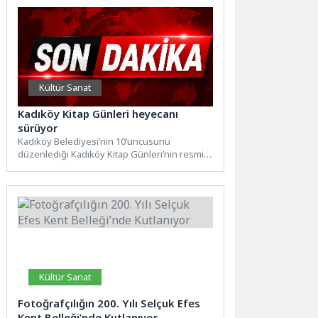
Kültür Sanat
Kadıköy Kitap Günleri heyecanı
sürüyor
Kadıköy Belediyesi’nin 10’uncusunu
düzenlediği Kadıköy Kitap Günleri’nin resmi
açılışı, 13 Temmuz Cumartesi günü belediye
bahçesinde...
Kültür Sanat
Fotoğrafçılığın 200. Yılı Selçuk Efes
Kent Belleği’nde Kutlanıyor