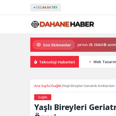
USD
44.64 TRY
Son Eklenenler
Gupi ve Gülmeyen Kral Türkiye’nin ilk IMAX® animasyon filmi
Teknoloji Haberleri
Web Tasarım 
Ana Sayfa
Sağlık
Yaşlı Bireyleri Geriatrik Kırıklard
Sağlık
Yaşlı Bireyleri Geria