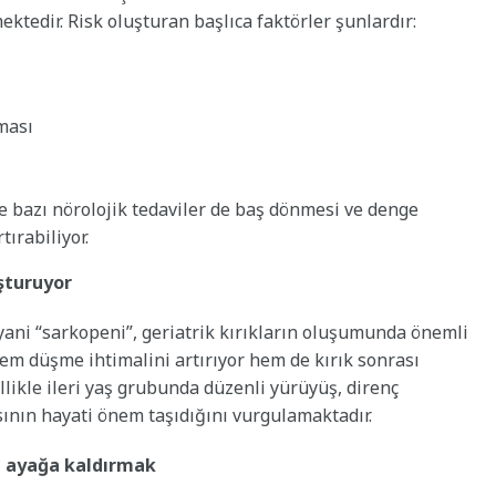
ektedir. Risk oluşturan başlıca faktörler şunlardır:
ması
 ve bazı nörolojik tedaviler de baş dönmesi ve denge
ırabiliyor.
uşturuyor
yani “sarkopeni”, geriatrik kırıkların oluşumunda önemli
em düşme ihtimalini artırıyor hem de kırık sonrası
llikle ileri yaş grubunda düzenli yürüyüş, direnç
sının hayati önem taşıdığını vurgulamaktadır.
a ayağa kaldırmak