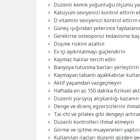
Düzenli kemik yoğunluğu ölçümü ya
Kalsiyum seviyenizi kontrol ettirin e
D vitamini seviyenizi kontrol ettirin 
Güneş ışığından yeterince faydalanı
Gerekirse osteoporoz tedavisine baş
Düşme riskini azaltın
Ev içi aydınlatmayı güçlendirin
Kaymaz halılar tercih edin
Banyoya tutunma barları yerleştirin
Kaymayan tabanlı ayakkabılar kulla
Aktif yaşamdan vazgeçmeyin
Haftada en az 150 dakika fiziksel akt
Düzenli yürüyüş alışkanlığı kazanın
Denge ve direnç egzersizlerini ihma
Tai-chi ve pilates gibi dengeyi artıra
Düzenli kontrolleri ihmal etmeyin
Görme ve işitme muayeneleri yaptır
Kullanılan ilaçları düzenli gözden ge