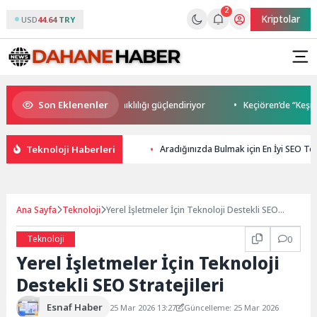
2
Kriptolar
USD
44.64 TRY
Son Eklenenler
lışkanlıkları siber dayanıklılığı güçlendiriyor
Keçiören’de “Keşmir Day
Teknoloji Haberleri
Aradığınızda Bulmak için En İyi SEO Tek
Ana Sayfa
Teknoloji
Yerel İşletmeler İçin Teknoloji Destekli SEO
Stratejileri
Teknoloji
0
Yerel İşletmeler İçin Teknoloji
Destekli SEO Stratejileri
Esnaf Haber
25 Mar 2026 13:27
Güncelleme: 25 Mar 2026