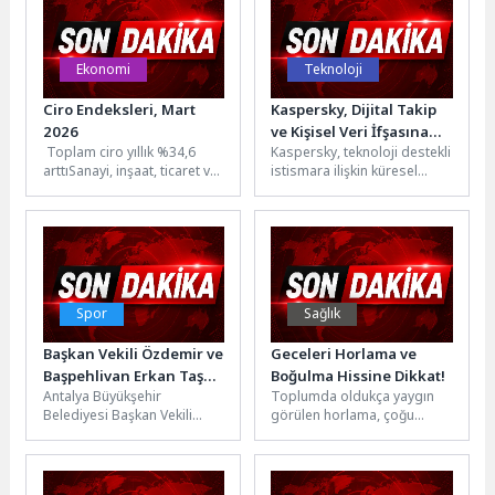
Ekonomi
Teknoloji
Ciro Endeksleri, Mart
Kaspersky, Dijital Takip
2026
ve Kişisel Veri İfşasına
Toplam ciro yıllık %34,6
Kaspersky, teknoloji destekli
Karşı Uyarıyor
arttıSanayi, inşaat, ticaret ve
istismara ilişkin küresel
hizmet sektörleri
araştırmasına* dayanan
toplamında ciro endeksi
yeni raporunu yayımladı.
(2021=100), 2026...
Rapora göre katılımcıların
%8,5’i dijital takip...
Spor
Sağlık
Başkan Vekili Özdemir ve
Geceleri Horlama ve
Başpehlivan Erkan Taş
Boğulma Hissine Dikkat!
Antalya Büyükşehir
Toplumda oldukça yaygın
Edirne Belediyesi’ni
Belediyesi Başkan Vekili
görülen horlama, çoğu
ziyaret etti
Büşra Özdemir, 665. Tarihi
zaman yalnızca sosyal bir
Kırkpınar Yağlı Güreşleri
rahatsızlık olarak
Başpehlivanı Erkan Taş...
değerlendiriliyor. Ancak
horlama...