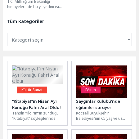
T.C. Millî Eğitim Bakanlığı
İçin İstanbul’da Buluşuyor
himayelerinde bu yıl yedincisi
düzenlenecek olan Türkiye Eğitim
Teknolojileri Zirvesi ve...
Tüm Kategoriler
Kültür Sanat
Eğitim
“Kitabiyat”ın Nisan Ayı
Saygınlar Kulübü’nde
Konuğu Fahri Aral Oldu!
eğitimler sürüyor
Tahsin Yıldırım’ın sunduğu
Kocaeli Büyükşehir
“Kitabiyat” söyleşilerinde
Belediyesi’nin 65 yaş ve üzeri
nisan ayı konuğu Fahri Aral
vatandaşları sosyal hayata
oldu. 3 Nisan Cuma akşamı...
daha aktif şekilde dahil
ettiği...