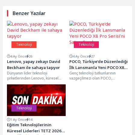
Benzer Yazılar
Teknoloji
Teknoloji
4 Ay Önce
26
4 Ay Önce
27
Lenovo, yapay zekayı David
POCO, Türkiye’de Düzenlediği
Beckham ile sahaya taşıyor
İlk Lansmanla Yeni POCO X8
Dünyanın lider teknoloji
Genç teknoloji tutkunlarının
Pro Serisi’ni Satışa Sundu
şirketlerinden Lenovo, küresel
vazgeçilmezi olan POCO,
futbol ekosistemindeki rolünü
İstanbul'da düzenlediği ilk
güçlendirecek önemli bir iş
lansmanla yeni özelliklerle
birliğine imza...
donatılan POCO X8...
Teknoloji
1 Ay Önce
14
Eğitim Teknolojilerinin
Küresel Liderleri TETZ 2026