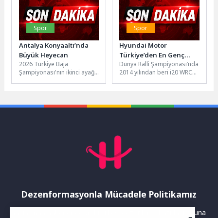
Spor
Spor
Antalya Konyaaltı’nda
Hyundai Motor
Büyük Heyecan
Türkiye’den En Genç
2026 Türkiye Baja
Dünya Ralli Şampiyonası’nda
Ralli Şampiyonu’na Tam
Şampiyonası'nın ikinci ayağı
2014 yılından beri i20 WRC
Destek.
olan Baja Olbia, Antalya
ile önemli başarılara imza
Offroad ve Otomobil Spor
atan Hyundai’nin bu...
Kulübü...
Dezenformasyonla Mücadele Politikamız
Yayınlanan haberler doğruluk ilkesi gözetilerek hazırlanır. Buna