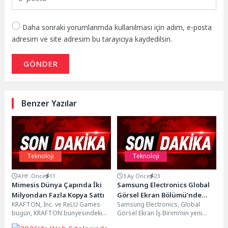
Daha sonraki yorumlarımda kullanılması için adım, e-posta
adresim ve site adresim bu tarayıcıya kaydedilsin.
GÖNDER
Benzer Yazılar
Teknoloji
Teknoloji
4 Hf. Önce
11
3 Ay Önce
23
Mimesis Dünya Çapında İki
Samsung Electronics Global
Milyondan Fazla Kopya Sattı
Görsel Ekran Bölümü’nde
KRAFTON, Inc. ve ReLU Games
Samsung Electronics, Global
Yönetim Değişimi
bugün, KRAFTON bünyesindeki
Görsel Ekran İş Birimi’nin yeni
oyun stüdyosu ReLU Games
Başkanı olarak Won-Jin Lee’nin