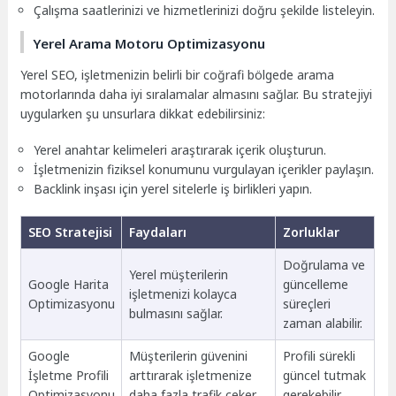
Çalışma saatlerinizi ve hizmetlerinizi doğru şekilde listeleyin.
Yerel Arama Motoru Optimizasyonu
Yerel SEO, işletmenizin belirli bir coğrafi bölgede arama
motorlarında daha iyi sıralamalar almasını sağlar. Bu stratejiyi
uygularken şu unsurlara dikkat edebilirsiniz:
Yerel anahtar kelimeleri araştırarak içerik oluşturun.
İşletmenizin fiziksel konumunu vurgulayan içerikler paylaşın.
Backlink inşası için yerel sitelerle iş birlikleri yapın.
SEO Stratejisi
Faydaları
Zorluklar
Doğrulama ve
Yerel müşterilerin
Google Harita
güncelleme
işletmenizi kolayca
Optimizasyonu
süreçleri
bulmasını sağlar.
zaman alabilir.
Google
Müşterilerin güvenini
Profili sürekli
İşletme Profili
arttırarak işletmenize
güncel tutmak
Optimizasyonu
daha fazla trafik çeker.
gerekebilir.