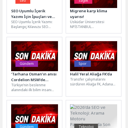
seo
Sağlık
SEO Uyumlu İçerik
Migrene karşı klima
Yazımı İçin İpuçları ve
uyarısı!
SEO Uyumlu İçerik Yazımı:
Üsküdar Üniversitesi
Stratejiler
Başlangıç Kılavuzu SEO
NPİSTANBUL
(Arama Motoru
Hastanesi Nöroloji Uzmanı
Optimizasyonu), bir web
Dr. Celal Şalçini, Migren ve
sitesinin arama
Şiddetli Baş Ağrısı
motorlarında...
Farkındalık Ayı
kapsamında, yaz...
Gündem
Spor
‘Tarhana Osman’ın anısı
Halil Yeral Aliağa FK’da
Transfer çalışmalarını
Cordelion MSM’de
sürdüren Aliağa FK, Adana
Türkiye’nin beslenme
yaşayacak
01 FK’dan kaleci Halil Yeral’ı
alanındaki ilk bilim insanı
kadrosuna kattı. Sarı-siyahlı
olan ve yaşamını gıda
ekip...
emperyalizmi ile
mücadeleye adayan
Karşıyakalı...
Gündem
Teknoloji