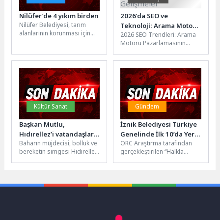
Nilüfer’de 4 yıkım birden
2026’da SEO ve
Nilüfer Belediyesi, tarım
Teknoloji: Arama Motoru
alanlarının korunması için
2026 SEO Trendleri: Arama
Pazarlamasında Son
imara aykırı yapılarla
Motoru Pazarlamasının
Gelişmeler
mücadelesini sürdürüyor. Bu
Geleceği SEO dünyasında
kapsamda Tahtalı, Yaylacık...
sürekli değişen trendler ve
gelişmeler, dijital...
Kültür Sanat
Gündem
Başkan Mutlu,
İznik Belediyesi Türkiye
Hıdırellez’i vatandaşlarla
Genelinde İlk 10’da Yer
Baharın müjdecisi, bolluk ve
ORC Araştırma tarafından
kutladı
Aldı
bereketin simgesi Hıdırellez,
gerçekleştirilen “Halkla
Konak’ta renkli etkinliklerle
İletişim ve Hizmet
kutlandı. Yenişehir ve Ege
Memnuniyetine Göre En
Mahallesi’ndeki...
Başarılı Büyükşehir İlçe
Belediyeleri”...