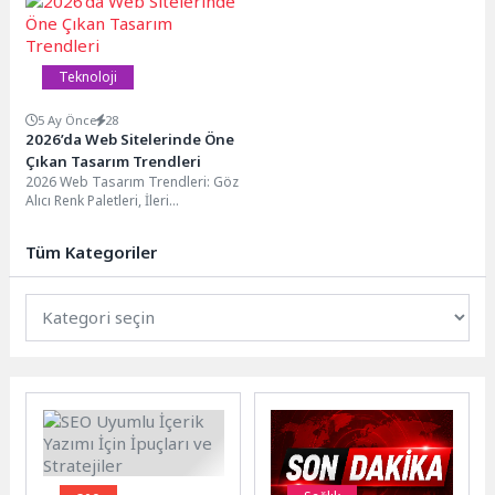
tarafından geliştirilen dört...
atandığını duyurdu. Mevcut...
Teknoloji
5 Ay Önce
28
2026’da Web Sitelerinde Öne
Çıkan Tasarım Trendleri
2026 Web Tasarım Trendleri: Göz
Alıcı Renk Paletleri, İleri
Teknolojiye Adım Atın, Web
Tasarımda Yükselen...
Tüm Kategoriler