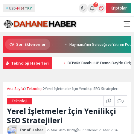
2
Kriptolar
USD
44.64 TRY
Son Eklenenler
a modern ulaşım yatırımı
Haymana’nın Geleceği ve Yatırım Potansiyeli M
Teknoloji Haberleri
DEPARK Bambu UP Demo Day’de Girişimci
Ana Sayfa
Teknoloji
Yerel İşletmeler İçin Yenilikçi SEO Stratejileri
Teknoloji
0
Yerel İşletmeler İçin Yenilikçi
SEO Stratejileri
Esnaf Haber
25 Mar 2026 18:21
Güncelleme: 25 Mar 2026