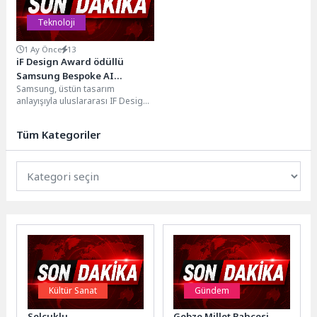
Teknoloji
1 Ay Önce
13
iF Design Award ödüllü
Samsung Bespoke AI
Samsung, üstün tasarım
WindFree Pro klimada 6 yıl
anlayışıyla uluslararası IF Design
garanti ve 6 taksit avantajı
ödülüne layık görülen Bespoke AI
WindFree Pro Duvar...
Tüm Kategoriler
Kültür Sanat
Gündem
Selçuklu
Gebze Millet Bahçesi,