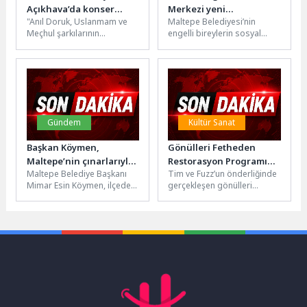
Açıkhava’da konser
Merkezi yeni
"Anıl Doruk, Uslanmam ve
Maltepe Belediyesi’nin
vermek isterim
mezunlarını verdi
Meçhul şarkılarının
engelli bireylerin sosyal
lansmanını
yaşama katılımını
gerçekleştirdi."Besteleri ve
desteklemek amacıyla
sesiyle dikkat çeken İstanbul
kurduğu Üreten Engelliler
gecelerinin sevilen...
Merkezi, yeni mezunlarını...
Gündem
Kültür Sanat
Başkan Köymen,
Gönülleri Fetheden
Maltepe’nin çınarlarıyla
Restorasyon Programı
Maltepe Belediye Başkanı
Tim ve Fuzz’un önderliğinde
bir araya geldi
Geri Dönüyor!
Mimar Esin Köymen, ilçede
gerçekleşen gönülleri
yaşayan huzurevi sakinleriyle
fetheden restorasyon
bir araya geldi. Etkinliğe
programı ‘Araba SOS’, her
katılarak...
zamankinden daha iddialı...