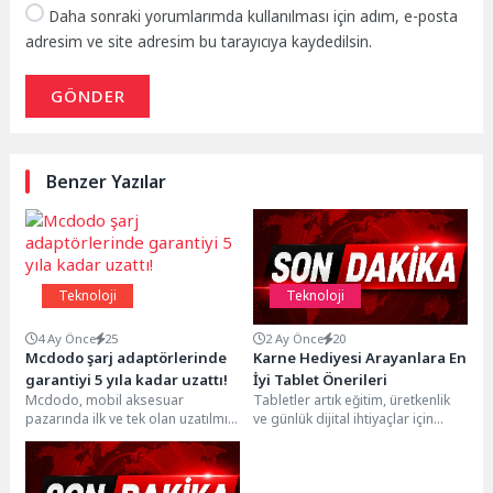
Daha sonraki yorumlarımda kullanılması için adım, e-posta
adresim ve site adresim bu tarayıcıya kaydedilsin.
GÖNDER
Benzer Yazılar
Teknoloji
Teknoloji
4 Ay Önce
25
2 Ay Önce
20
Mcdodo şarj adaptörlerinde
Karne Hediyesi Arayanlara En
garantiyi 5 yıla kadar uzattı!
İyi Tablet Önerileri
Mcdodo, mobil aksesuar
Tabletler artık eğitim, üretkenlik
pazarında ilk ve tek olan uzatılmış
ve günlük dijital ihtiyaçlar için
garanti modelini devreye
tercih edilen çok yönlü taşınabilir
aldı. Yeni uygulamayla 2...
cihazlar...