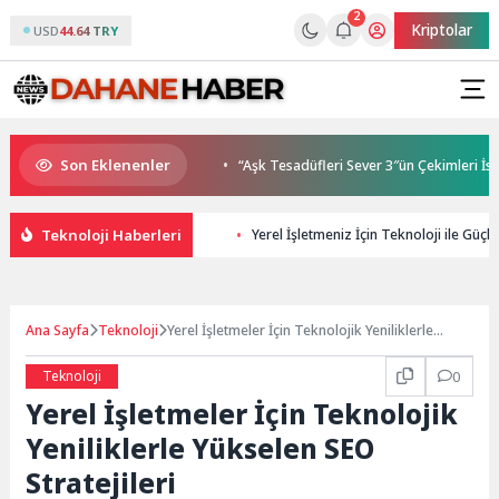
2
Kriptolar
USD
44.64 TRY
Son Eklenenler
arı gençleri İzmir’de
“Aşk Tesadüfleri Sever 3″ün Çekimleri İstanbu
Teknoloji Haberleri
Yerel İşletmeniz İçin Teknoloji ile Güçlü
Ana Sayfa
Teknoloji
Yerel İşletmeler İçin Teknolojik Yeniliklerle
Yükselen SEO Stratejileri
Teknoloji
0
Yerel İşletmeler İçin Teknolojik
Yeniliklerle Yükselen SEO
Stratejileri