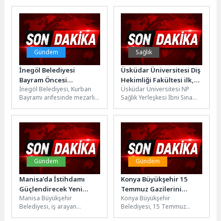
teknik altyapısının titizlikle
şehit ailelerini ziyaret etti.
incelendiği kapsamlı...
Vatan uğruna...
Gündem
Sağlık
İnegöl Belediyesi
Üsküdar Üniversitesi Diş
Bayram Öncesi
Hekimliği Fakültesi ilk,
İnegöl Belediyesi, Kurban
Üsküdar Üniversitesi NP
Mezarlıklarda Çiçek
Tıp Fakültesi ikinci
Bayramı arifesinde mezarlık
Sağlık Yerleşkesi İbni Sina
Dağıttı
mezunlarını uğurladı!
ziyaretine gelen
Oditoryumu’nda düzenlenen
vatandaşlara 6 bin adet
mezuniyet töreninde Diş
ücretsiz çiçek dağıttı....
Hekimliği Fakültesi 1....
Gündem
Gündem
Manisa’da İstihdamı
Konya Büyükşehir 15
Güçlendirecek Yeni
Temmuz Gazilerini
Manisa Büyükşehir
Konya Büyükşehir
Portal Hizmete Girdi
Unutmadı
Belediyesi, iş arayan
Belediyesi, 15 Temmuz
vatandaşlar ile işverenleri
Demokrasi ve Milli Birlik