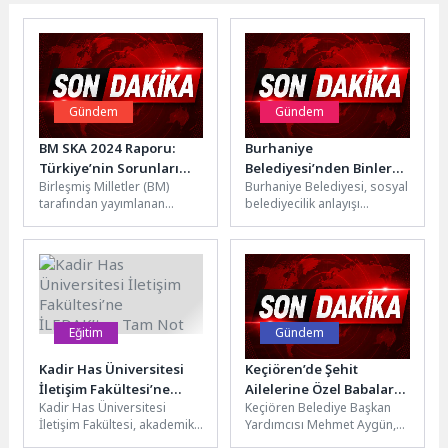
Gündem
Gündem
BM SKA 2024 Raporu:
Burhaniye
Türkiye’nin Sorunları
Belediyesi’nden Binlerce
Birleşmiş Milletler (BM)
Burhaniye Belediyesi, sosyal
Kronik!
Haneye Destek Eli
tarafından yayımlanan
belediyecilik anlayışı
Sürdürülebilir Kalkınma (SKA)
doğrultusunda yürüttüğü
2024 Raporu, Türkiye’nin
çalışmalarla ihtiyaç sahibi
kalkınma hedeflerine ulaşma
vatandaşların yanında
konusunda...
olmaya devam
ediyor.Burhaniye...
Eğitim
Gündem
Kadir Has Üniversitesi
Keçiören’de Şehit
İletişim Fakültesi’ne
Ailelerine Özel Babalar
Kadir Has Üniversitesi
Keçiören Belediye Başkan
İLEDAK’tan Tam Not
Günü Ziyareti
İletişim Fakültesi, akademik
Yardımcısı Mehmet Aygün,
kadrosu, müfredat yapısı ve
Babalar Günü dolayısıyla