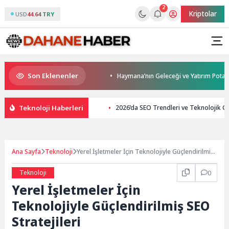
2
Kriptolar
USD
44.64 TRY
Son Eklenenler
 modern ulaşım yatırımı
Haymana’nın Geleceği ve Yatırım Potansiyeli Ma
Teknoloji Haberleri
2026’da SEO Trendleri ve Teknolojik G
Ana Sayfa
Teknoloji
Yerel İşletmeler İçin Teknolojiyle Güçlendirilmiş
SEO Stratejileri
Teknoloji
0
Yerel İşletmeler İçin
Teknolojiyle Güçlendirilmiş SEO
Stratejileri