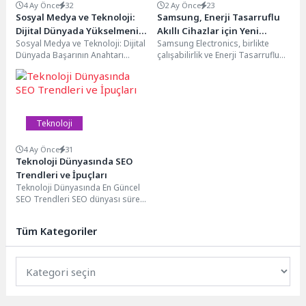
4 Ay Önce
32
2 Ay Önce
23
Sosyal Medya ve Teknoloji:
Samsung, Enerji Tasarruflu
Dijital Dünyada Yükselmenin
Akıllı Cihazlar için Yeni
Sosyal Medya ve Teknoloji: Dijital
Samsung Electronics, birlikte
Sırrı
Avrupa Birliği Davranış
Dünyada Başarının Anahtarı
çalışabilirlik ve Enerji Tasarruflu
Kurallarını Benimsedi
Sosyal medya ve teknoloji
Akıllı Cihazlar (ESA) için Avrupa
günümüz dijital dünyasında...
Birliği'nin (AB) Davranış...
Teknoloji
4 Ay Önce
31
Teknoloji Dünyasında SEO
Trendleri ve İpuçları
Teknoloji Dünyasında En Güncel
SEO Trendleri SEO dünyası sürekli
olarak değişiyor ve gelişiyor. Web
sitenizin...
Tüm Kategoriler