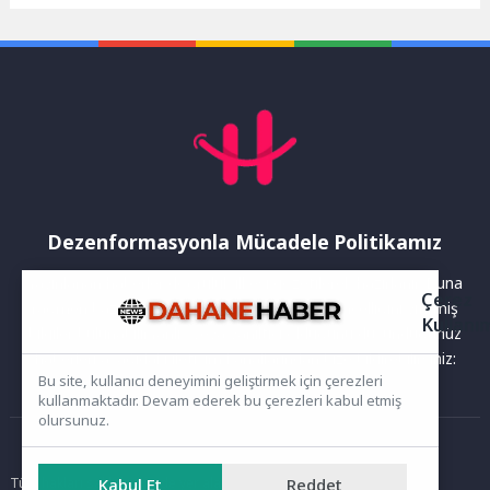
tek bir noktada buluşturmak
Günü kapsamında hain
amacıyla Manisa İstihdam...
darbe girişiminde vatanı...
Dezenformasyonla Mücadele Politikamız
Yayınlanan haberler doğruluk ilkesi gözetilerek hazırlanır. Buna
Çerez
rağmen bazı içeriklerde eksik, hatalı veya güncelliğini yitirmiş
Kullanı
bilgiler bulunabilir.Yanlış veya yanıltıcı olduğunu düşündüğünüz
haberleri aşağıdaki iletişim kanallarından bize bildirebilirsiniz:
Bu site, kullanıcı deneyimini geliştirmek için çerezleri
kullanmaktadır. Devam ederek bu çerezleri kabul etmiş
olursunuz.
Ana Sayfa
Kabul Et
Reddet
Tüm hakları saklıdır. Sitede yer alan içerikler izinsiz kopyalanamaz,