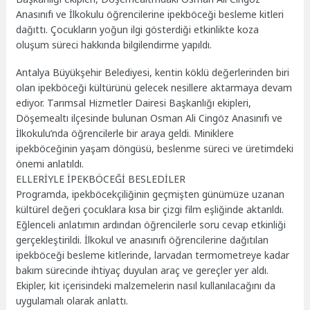
Anasınıfı ve İlkokulu öğrencilerine ipekböceği besleme kitleri
dağıttı. Çocukların yoğun ilgi gösterdiği etkinlikte koza
oluşum süreci hakkında bilgilendirme yapıldı.
Antalya Büyükşehir Belediyesi, kentin köklü değerlerinden biri
olan ipekböceği kültürünü gelecek nesillere aktarmaya devam
ediyor. Tarımsal Hizmetler Dairesi Başkanlığı ekipleri,
Döşemealtı ilçesinde bulunan Osman Ali Cingöz Anasınıfı ve
İlkokulu’nda öğrencilerle bir araya geldi. Miniklere
ipekböceğinin yaşam döngüsü, beslenme süreci ve üretimdeki
önemi anlatıldı.
ELLERİYLE İPEKBÖCEĞİ BESLEDİLER
Programda, ipekböcekçiliğinin geçmişten günümüze uzanan
kültürel değeri çocuklara kısa bir çizgi film eşliğinde aktarıldı.
Eğlenceli anlatımın ardından öğrencilerle soru cevap etkinliği
gerçekleştirildi. İlkokul ve anasınıfı öğrencilerine dağıtılan
ipekböceği besleme kitlerinde, larvadan termometreye kadar
bakım sürecinde ihtiyaç duyulan araç ve gereçler yer aldı.
Ekipler, kit içerisindeki malzemelerin nasıl kullanılacağını da
uygulamalı olarak anlattı.