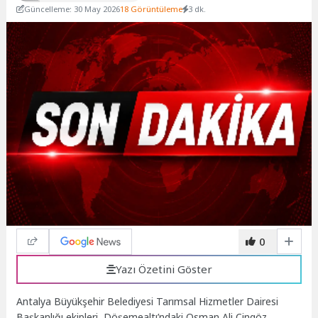
Güncelleme: 30 May 2026
18 Görüntüleme
3 dk.
0
Yazı Özetini Göster
Antalya Büyükşehir Belediyesi Tarımsal Hizmetler Dairesi
Başkanlığı ekipleri, Döşemealtı’ndaki Osman Ali Cingöz