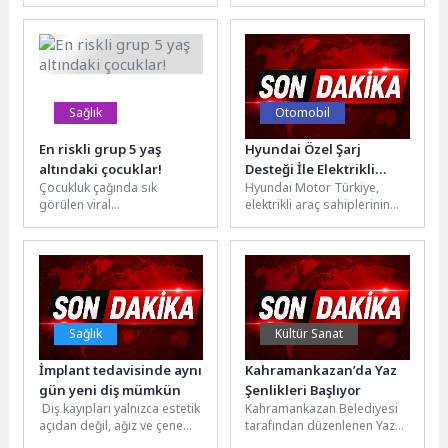
sahne alan Emir Ersoy ve
aylarda temeli atılan ve
orkestrası, Latin ve...
yapımında sona gelinen
Demirtaş Sakarya Mahallesi
Kapalı...
Sağlık
Otomobil
En riskli grup 5 yaş
Hyundai Özel Şarj
altındaki çocuklar!
Desteği İle Elektrikli
Çocukluk çağında sık
Hyundai Motor Türkiye,
Mobiliteye Geçişi
görülen viral
elektrikli araç sahiplerinin
Kolaylaştırıyor.
enfeksiyonlardan biri olan el
kullanım deneyimini
ayak ve ağız hastalığı, son
desteklemeye yönelik
yıllarda...
avantajlı kampanyalarına
devam ediyor. Geçtiğimiz...
Sağlık
Kültür Sanat
İmplant tedavisinde aynı
Kahramankazan’da Yaz
gün yeni diş mümkün
Şenlikleri Başlıyor
Diş kayıpları yalnızca estetik
Kahramankazan Belediyesi
açıdan değil, ağız ve çene
tarafından düzenlenen Yaz
yapısının sağlıklı işleyişi
Şenlikleri, 11-12 Temmuz