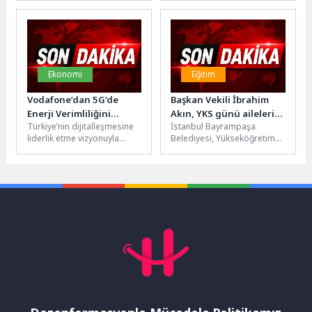
açısından da önemli...
tarihlerinde Millet
Bahçesi'nde birbirinden
renkli etkinliklerle
vatandaşlarla...
Ekonomi
Eğitim
Vodafone’dan 5G’de
Başkan Vekili İbrahim
Enerji Verimliliğini
Akın, YKS günü aileleri
Türkiye’nin dijitalleşmesine
İstanbul Bayrampaşa
Yeniden Tanımlayan
yalnız bırakmadı
liderlik etme vizyonuyla
Belediyesi, Yükseköğretim
Teknoloji
faaliyet gösteren Vodafone,
Kurumları Sınavı (YKS)
şebeke altyapısını yeni
nedeniyle ilçe genelindeki
teknolojilerle geliştirmeye
sınav merkezlerinde öğrenci
devam ediyor. Vodafone,...
ve velilere...