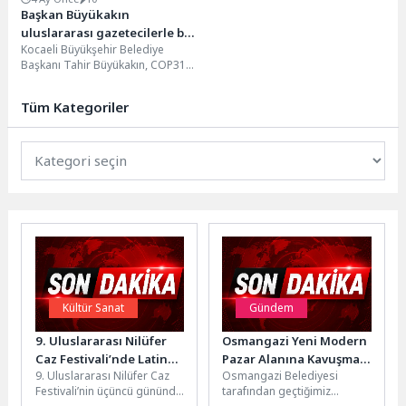
Başkan Büyükakın
uluslararası gazetecilerle bir
Kocaeli Büyükşehir Belediye
araya geldi
Başkanı Tahir Büyükakın, COP31
yolunda düzenlenen “Çevre ve
İklim Medya Programı”
Tüm Kategoriler
kapsamında...
Kültür Sanat
Gündem
9. Uluslararası Nilüfer
Osmangazi Yeni Modern
Caz Festivali’nde Latin
Pazar Alanına Kavuşmak
9. Uluslararası Nilüfer Caz
Osmangazi Belediyesi
rüzgarı
için Gün Sayıyor
Festivali’nin üçüncü gününde
tarafından geçtiğimiz