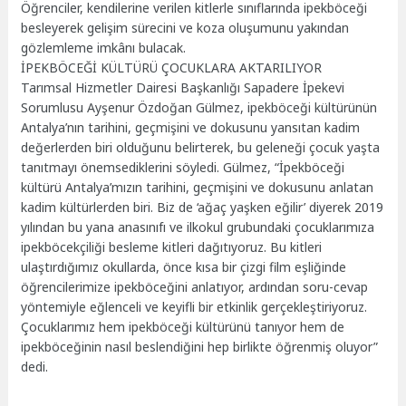
Öğrenciler, kendilerine verilen kitlerle sınıflarında ipekböceği
besleyerek gelişim sürecini ve koza oluşumunu yakından
gözlemleme imkânı bulacak.
İPEKBÖCEĞİ KÜLTÜRÜ ÇOCUKLARA AKTARILIYOR
Tarımsal Hizmetler Dairesi Başkanlığı Sapadere İpekevi
Sorumlusu Ayşenur Özdoğan Gülmez, ipekböceği kültürünün
Antalya’nın tarihini, geçmişini ve dokusunu yansıtan kadim
değerlerden biri olduğunu belirterek, bu geleneği çocuk yaşta
tanıtmayı önemsediklerini söyledi. Gülmez, “İpekböceği
kültürü Antalya’mızın tarihini, geçmişini ve dokusunu anlatan
kadim kültürlerden biri. Biz de ‘ağaç yaşken eğilir’ diyerek 2019
yılından bu yana anasınıfı ve ilkokul grubundaki çocuklarımıza
ipekböcekçiliği besleme kitleri dağıtıyoruz. Bu kitleri
ulaştırdığımız okullarda, önce kısa bir çizgi film eşliğinde
öğrencilerimize ipekböceğini anlatıyor, ardından soru-cevap
yöntemiyle eğlenceli ve keyifli bir etkinlik gerçekleştiriyoruz.
Çocuklarımız hem ipekböceği kültürünü tanıyor hem de
ipekböceğinin nasıl beslendiğini hep birlikte öğrenmiş oluyor”
dedi.