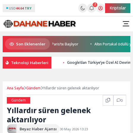
2
Kriptolar
USD
44.64 TRY
Son Eklenenler
ile World Cup Heyecanı Paris’te Başlıyor
Altın Portakal ödüllü yönet
Teknoloji Haberleri
Google’dan Türkiye’ye Özel AI Devrimi:
Ana Sayfa
Gündem
Yıllardır süren gelenek aktarılıyor
Gündem
0
Yıllardır süren gelenek
aktarılıyor
Beyaz Haber Ajansı
30 May 2026 13:23