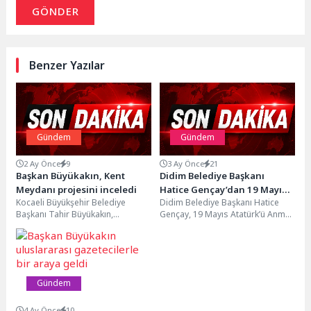
GÖNDER
Benzer Yazılar
Gündem
Gündem
2 Ay Önce
9
3 Ay Önce
21
Başkan Büyükakın, Kent
Didim Belediye Başkanı
Meydanı projesini inceledi
Hatice Gençay’dan 19 Mayıs
Kocaeli Büyükşehir Belediye
Didim Belediye Başkanı Hatice
Mesajı
Başkanı Tahir Büyükakın,
Gençay, 19 Mayıs Atatürk’ü Anma,
Dilovası’na estetik ve modern bir
Gençlik ve Spor Bayramı
kimlik kazandırmak amacıyla
dolayısıyla yayımladığı...
hayata...
Gündem
4 Ay Önce
10