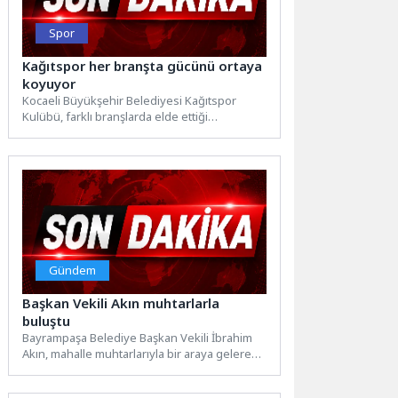
Spor
Kağıtspor her branşta gücünü ortaya
koyuyor
Kocaeli Büyükşehir Belediyesi Kağıtspor
Kulübü, farklı branşlarda elde ettiği
derecelerle yine adından söz ettirdi.
Tekerlekli...
Gündem
Başkan Vekili Akın muhtarlarla
buluştu
Bayrampaşa Belediye Başkan Vekili İbrahim
Akın, mahalle muhtarlarıyla bir araya gelerek
ilçedeki sorunlar, talepler ve...