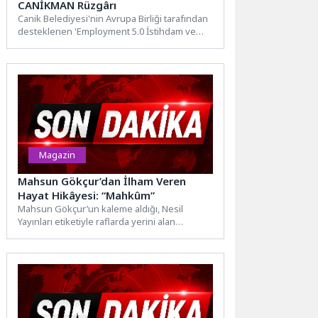
CANİKMAN Rüzgârı
Canik Belediyesi'nin Avrupa Birliği tarafından
desteklenen 'Employment 5.0 İstihdam ve
Dijital Girişimcilik' projesinde Türkiye'nin
nüfusa...
Magazin
Mahsun Gökçur’dan İlham Veren
Hayat Hikâyesi: “Mahkûm”
Mahsun Gökçur’un kaleme aldığı, Nesil
Yayınları etiketiyle raflarda yerini alan
“Mahkûm” kitabının lansmanı yoğun
katılımla...