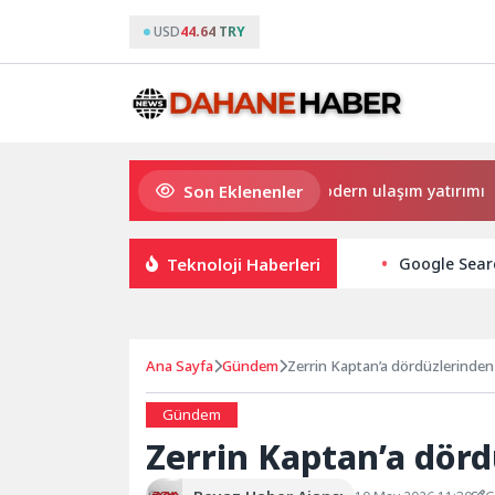
USD
44.64 TRY
Son Eklenenler
Büyükşehir’den Darıca’ya modern ulaşım yatırımı
Ha
Teknoloji Haberleri
Google Sear
Ana Sayfa
Gündem
Zerrin Kaptan’a dördüzlerinden
Gündem
Zerrin Kaptan’a dörd