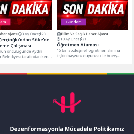
dem
Gündem
ber Ajansı
3 Ay Önce
23
Bilim Ve Sağlık Haber Ajansı
erçioğlu’ndan Söke’de
10 Ay Önce
21
Öğretmen Ataması
leme Çalışması
15 bin sözleşmeli öğretmen alımına
’nun öncülüğünde Aydın
ilişkin başvuru duyurusu ile branş
 Belediyesi tarafından kent
bazında kontenjan dağılımları 18
gerçekleştirilen çalışmalar
Nisan...
or.Yatırımlarına her geçen
Dezenformasyonla Mücadele Politikamız
mı