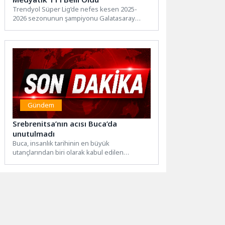
Trendyol Süper Lig’de nefes kesen 2025-
2026 sezonunun şampiyonu Galatasaray
oldu. Sarı-kırmızılı ekip, sahasında
Antalyaspor’u 4-2 mağlup ederek...
Gündem
Srebrenitsa’nın acısı Buca’da
unutulmadı
Buca, insanlık tarihinin en büyük
utançlarından biri olarak kabul edilen
Srebrenitsa Soykırımı'nda katledilen 8 bin...