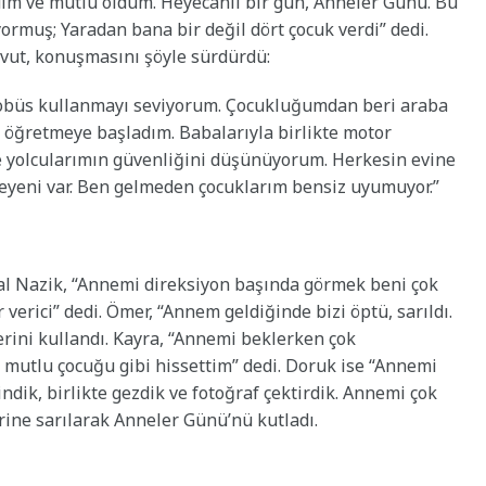
dım ve mutlu oldum. Heyecanlı bir gün, Anneler Günü. Bu
rmuş; Yaradan bana bir değil dört çocuk verdi” dedi.
davut, konuşmasını şöyle sürdürdü:
Otobüs kullanmayı seviyorum. Çocukluğumdan beri araba
 öğretmeye başladım. Babalarıyla birlikte motor
ve yolcularımın güvenliğini düşünüyorum. Herkesin evine
kleyeni var. Ben gelmeden çocuklarım bensiz uyumuyor.”
l Nazik, “Annemi direksiyon başında görmek beni çok
verici” dedi. Ömer, “Annem geldiğinde bizi öptü, sarıldı.
erini kullandı. Kayra, “Annemi beklerken çok
mutlu çocuğu gibi hissettim” dedi. Doruk ise “Annemi
ik, birlikte gezdik ve fotoğraf çektirdik. Annemi çok
rine sarılarak Anneler Günü’nü kutladı.