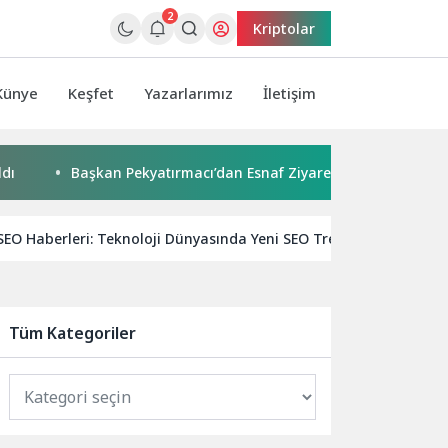
2
Kriptolar
Künye
Keşfet
Yazarlarımız
İletişim
Başkan Pekyatırmacı’dan Esnaf Ziyareti
Çocuklar boyadı,
SEO Haberleri: Teknoloji Dünyasında Yeni SEO Trendleri ve Taktikl
Tüm Kategoriler