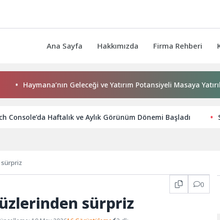
Ana Sayfa
Hakkımızda
Firma Rehberi
ymana’nın Geleceği ve Yatırım Potansiyeli Masaya Yatırıldı
ch Console’da Haftalık ve Aylık Görünüm Dönemi Başladı
 sürpriz
0
üzlerinden sürpriz