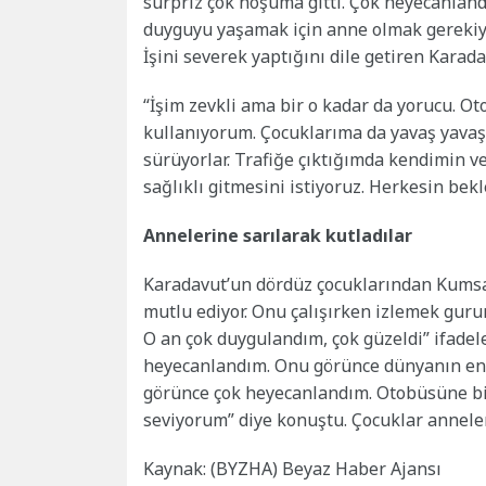
sürpriz çok hoşuma gitti. Çok heyecanlan
duyguyu yaşamak için anne olmak gerekiyo
İşini severek yaptığını dile getiren Kara
“İşim zevkli ama bir o kadar da yorucu. 
kullanıyorum. Çocuklarıma da yavaş yavaş
sürüyorlar. Trafiğe çıktığımda kendimin 
sağlıklı gitmesini istiyoruz. Herkesin be
Annelerine sarılarak kutladılar
Karadavut’un dördüz çocuklarından Kumsa
mutlu ediyor. Onu çalışırken izlemek gurur 
O an çok duygulandım, çok güzeldi” ifadel
heyecanlandım. Onu görünce dünyanın en 
görünce çok heyecanlandım. Otobüsüne bind
seviyorum” diye konuştu. Çocuklar annele
Kaynak: (BYZHA) Beyaz Haber Ajansı