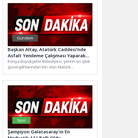
Gündem
Başkan Altay, Atatürk Caddesi’nde
Asfalt Yenileme Çalışması Yaparak
Standardı Yükselttiklerini Açıkladı
Konya Büyükşehir Belediyesi, şehrin en işlek
güzergâhlarından biri olan Atatürk
Caddesi'nde asfalt yenileme çalışması yaptı....
Spor
Şampiyon Galatasaray’ın En
Medyatik 11’i Belli Oldu