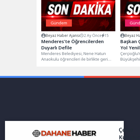
Gündem
Gün
Beyaz Haber Ajansı
2 Ay Önce
15
Beyaz Ha
Menderes’te Öğrencilerden
Başkan Ç
Duyarlı Defile
Yol Yeni
Menderes Belediyesi, Nene Hatun
Çerçioğlu
Anaokulu öğrencileri ile birlikte geri
Büyükşehir
dönüşüm defilesi gerçekleştirdi.
genelinde 
Menderes’te Nene Hatun...
devam ediy
gün...
Çerez
Kullanı