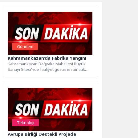
Gündem
Kahramankazan’da Fabrika Yangını
Kahramankazan Dağyaka Mahallesi Büyük
Sanayi Sitesi’nde faaliyet gösteren bir atık
yağ geri dönüşüm fabrikasında, henüz...
Teknoloji
Avrupa Birliği Destekli Projede