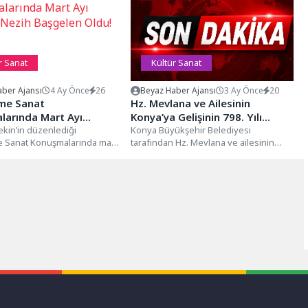
r Sanat
Kültür Sanat
ber Ajansı
4 Ay Önce
26
Beyaz Haber Ajansı
3 Ay Önce
20
şme Sanat
Hz. Mevlana ve Ailesinin
larında Mart Ayı
Konya’ya Gelişinin 798. Yılı
Nezih Başgelen Oldu!
ekin’in düzenlediği
Kutlanıyor
Konya Büyükşehir Belediyesi
e Sanat Konuşmalarında mart
tarafından Hz. Mevlana ve ailesinin
 arkeoloji, sanat ve kültür
Konya’yı teşriflerinin 798’inci yıl
ki...
dönümü etkinlikleri kapsamında...