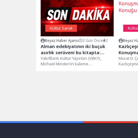
Kültür Sanat
Kültü
Beyaz Haber Ajansı
3 Gün Önce
2
Beyaz Ha
Alman edebiyatının iki buçuk
Kazlıçe
asırlık serüveni bu kitapta:
Konuşma
“Modern Alman Edebiyatı”
VakıfBank Kültür Yayınları (VBKY),
Konuğu 
Murat D. Ç
Michael Minden’in kaleme
Kazlıçeşm
aldığı “Modern Alman Edebiyatı” adlı
ayı konuğu
eseri okurlarla buluşturuyor. Alman
alanlarında
edebiyatının...