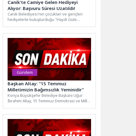
Canik’te Camiye Gelen Hediyeyi
Alıyor: Başvuru Süresi Uzatıldı!
Canik Belediyesi'nin çocukları ve gençleri
hediyelerle buluşturduğu "Haydi Güle
Oynaya Camiye Gel" projesinin başvuru
süresi...
Gündem
Başkan Altay: “15 Temmuz
Milletimizin Bağımsızlık Yeminidir”
Konya Büyükşehir Belediye Başkanı Uğur
İbrahim Altay, 15 Temmuz Demokrasi ve Millî
Birlik Günü dolayısıyla...