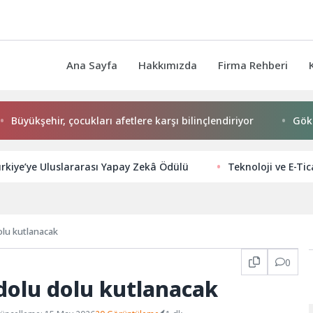
Ana Sayfa
Hakkımızda
Firma Rehberi
şehir, çocukları afetlere karşı bilinçlendiriyor
Gökeyüp Ma
rkiye’ye Uluslararası Yapay Zekâ Ödülü
Teknoloji ve E-T
olu kutlanacak
0
dolu dolu kutlanacak