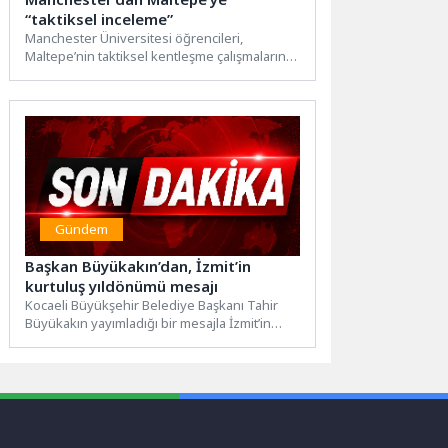
“taktiksel inceleme”
Manchester Üniversitesi öğrencileri,
Maltepe’nin taktiksel kentleşme çalışmalarını
incelemek için Zümrütevler, Altayçeşme ve
Yalı mahallelerine saha...
Gündem
Başkan Büyükakın’dan, İzmit’in
kurtuluş yıldönümü mesajı
Kocaeli Büyükşehir Belediye Başkanı Tahir
Büyükakın yayımladığı bir mesajla İzmit’in
düşman işgalinden kurtuluşunun 105’inci
yılını...