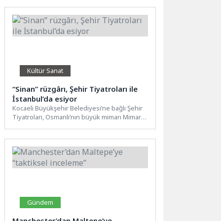
geliştirmelerine katkı...
Kültür Sanat
“Sinan” rüzgârı, Şehir Tiyatroları ile
İstanbul’da esiyor
Kocaeli Büyükşehir Belediyesi’ne bağlı Şehir
Tiyatroları, Osmanlı’nın büyük mimarı Mimar
Sinan’ın hayatını konu alan “Sinan”...
Gündem
Manchester’dan Maltepe’ye