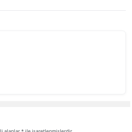
li alanlar
*
ile işaretlenmişlerdir