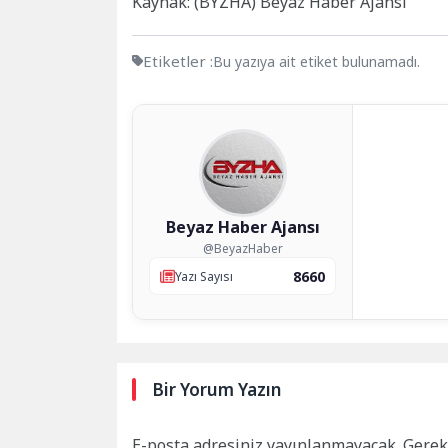
Kaynak: (BYZHA) Beyaz Haber Ajansı
Etiketler :
Bu yazıya ait etiket bulunamadı.
Beyaz Haber Ajansı
@BeyazHaber
8660
Yazı Sayısı
Bir Yorum Yazın
E-posta adresiniz yayınlanmayacak.
Gerek