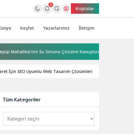
2
Kriptolar
Künye
Keşfet
Yazarlarımız
İletişim
hallesi’nin Su Sorunu Çözüme Kavuşturuldu
Bornova’ya 
icaret İçin SEO Uyumlu Web Tasarım Çözümleri
2026’da SEO 
Tüm Kategoriler