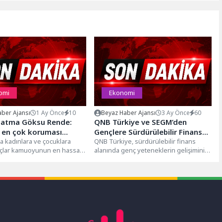
omi
Ekonomi
ber Ajansı
1 Ay Önce
10
Beyaz Haber Ajansı
3 Ay Önce
60
Fatma Göksu Rende:
QNB Türkiye ve SEGM’den
 en çok koruması
Gençlere Sürdürülebilir Finans
er, kendini savunmakta
da kadınlara ve çocuklara
Eğitimi ve Staj İmkânı
QNB Türkiye, sürdürülebilir finans
uçlar kamuoyunun en hassas
alanında genç yeteneklerin gelişimini
lardır
lıkları arasında yer
desteklemek amacıyla, “Sürdürülebilir
Eğitim Gelişim ve Mükemmellik...