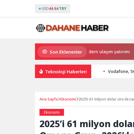
USD
44.64 TRY
Son Eklenenler
Büyükşehir’den Darıca’ya modern ulaşım yatırımı
H
Teknoloji Haberleri
Vodafone, 5G
Ana Sayfa
Ekonomi
2025’i 61 milyon dolar ciro i
Ekonomi
2025’i 61 milyon dola