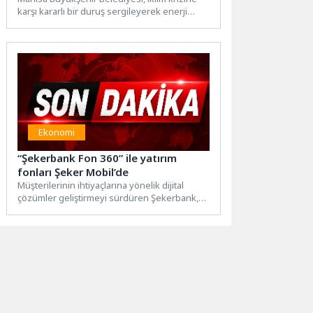
karşı kararlı bir duruş sergileyerek enerji
sektöründe önemli bir adım...
Ekonomi
“Şekerbank Fon 360” ile yatırım
fonları Şeker Mobil’de
Müşterilerinin ihtiyaçlarına yönelik dijital
çözümler geliştirmeyi sürdüren Şekerbank,
Şeker Mobil’e entegre ettiği “Fon 360”
menüsü...