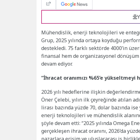
Y
Mühendislik, enerji teknolojileri ve ente
Grup, 2025 yılında ortaya koyduğu perfor
destekledi. 75 farklı sektörde 4000’in ü
finansal hem de organizasyonel dönüşüm b
devam ediyor.
“İhracat oranımızı %65’e yükseltmeyi 
2026 yılı hedeflerine ilişkin değerlend
Öner Çelebi, yılın ilk çeyreğinde atılan a
lirası bazında yüzde 70, dolar bazında is
enerji teknolojileri ve mühendislik alanın
şöyle devam etti: “2025 yılında Omega Ene
gerçekleşen ihracat oranını, 2026’da yüzde
pazarlara erişim ve uluslararası iş birlik