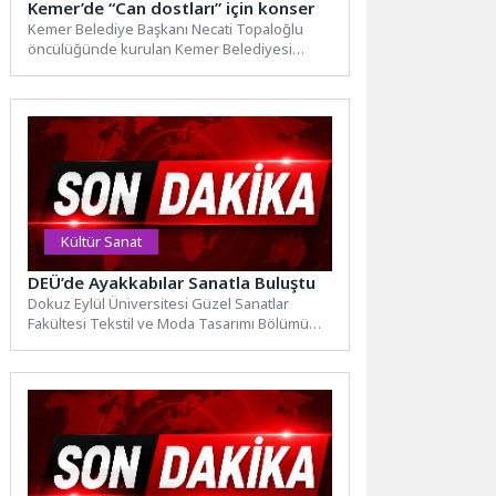
Kemer’de “Can dostları” için konser
Kemer Belediye Başkanı Necati Topaloğlu
öncülüğünde kurulan Kemer Belediyesi
Cumhuriyet Orkestrası, sokak hayvanları
yararına konser...
Kültür Sanat
DEÜ’de Ayakkabılar Sanatla Buluştu
Dokuz Eylül Üniversitesi Güzel Sanatlar
Fakültesi Tekstil ve Moda Tasarımı Bölümü
Aksesuar Tasarımı Anasanat Dalı...