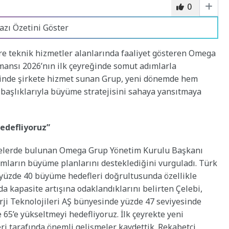
0
azı Özetini Göster
gre teknik hizmetler alanlarında faaliyet gösteren Omega
mansı 2026’nın ilk çeyreğinde somut adımlarla
zerinde şirkete hizmet sunan Grup, yeni dönemde hem
aşlıklarıyla büyüme stratejisini sahaya yansıtmaya
hedefliyoruz”
irmelerde bulunan Omega Grup Yönetim Kurulu Başkanı
dımların büyüme planlarını desteklediğini vurguladı. Türk
e yüzde 40 büyüme hedefleri doğrultusunda özellikle
da kapasite artışına odaklandıklarını belirten Çelebi,
rji Teknolojileri AŞ bünyesinde yüzde 47 seviyesinde
 65’e yükseltmeyi hedefliyoruz. İlk çeyrekte yeni
leri tarafında önemli gelişmeler kaydettik. Rekabetçi