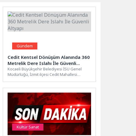
Gündem
Cedit Kentsel Dönüşüm Alanında 360
Metrelik Dere Islahı İle Güvenli
Altyapı
Kocaeli Büyükşehir Belediyesi İSU Genel
Müdürlüğü, İzmit ilçesi Cedit Mahallesi
Kentsel Dönüşüm Alanı’nda yürütülen
çalışmalar...
Kültür Sanat