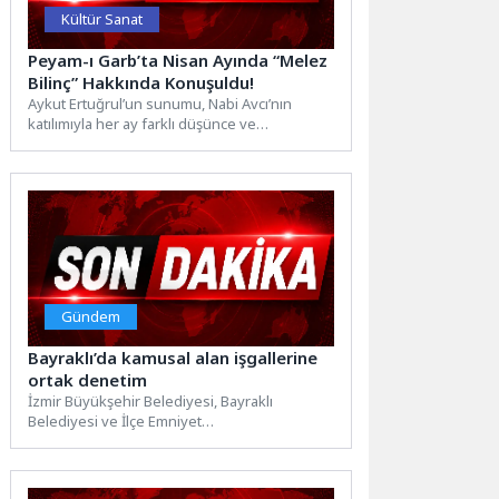
Kültür Sanat
Peyam-ı Garb’ta Nisan Ayında “Melez
Bilinç” Hakkında Konuşuldu!
Aykut Ertuğrul’un sunumu, Nabi Avcı’nın
katılımıyla her ay farklı düşünce ve
kavramların izinin sürüldüğü Peyam-ı...
Gündem
Bayraklı’da kamusal alan işgallerine
ortak denetim
İzmir Büyükşehir Belediyesi, Bayraklı
Belediyesi ve İlçe Emniyet
Müdürlüğü ekiplerinin koordineli çalışmasıyla
Bayraklı'da izinsiz seyyar satış ve kamusal
alan işgallerine...