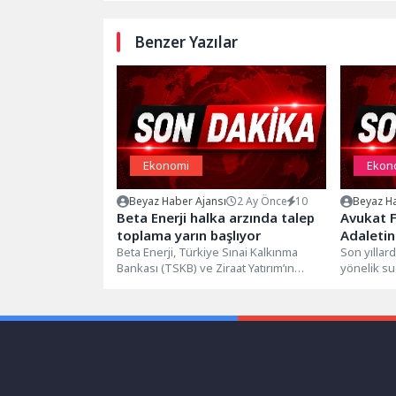
Benzer Yazılar
Ekonomi
Ekon
Beyaz Haber Ajansı
2 Ay Önce
10
Beyaz Ha
Beta Enerji halka arzında talep
Avukat 
toplama yarın başlıyor
Adaletin
Beta Enerji, Türkiye Sınai Kalkınma
gerekenl
Son yıllar
Bankası (TSKB) ve Ziraat Yatırım’ın
yönelik s
zorlanan
liderliğinde, Yatırım Finansman Menkul
gündem baş
Değerler’in (YF)...
almaya...