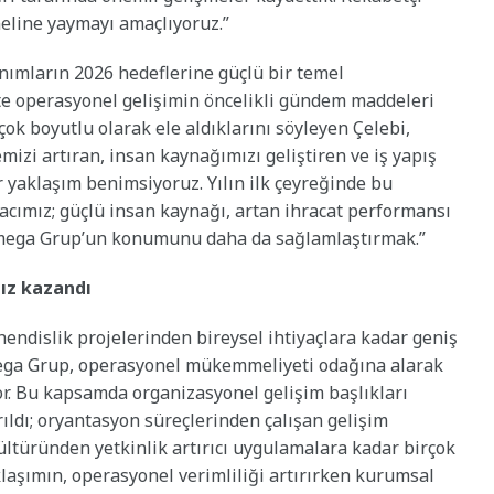
neline yaymayı amaçlıyoruz.”
nımların 2026 hedeflerine güçlü bir temel
kte operasyonel gelişimin öncelikli gündem maddeleri
çok boyutlu olarak ele aldıklarını söyleyen Çelebi,
mizi artıran, insan kaynağımızı geliştiren ve iş yapış
r yaklaşım benimsiyoruz. Yılın ilk çeyreğinde bu
acımız; güçlü insan kaynağı, artan ihracat performansı
Omega Grup’un konumunu daha da sağlamlaştırmak.”
ız kazandı
hendislik projelerinden bireysel ihtiyaçlara kadar geniş
mega Grup, operasyonel mükemmeliyeti odağına alarak
yor. Bu kapsamda organizasyonel gelişim başlıkları
ıldı; oryantasyon süreçlerinden çalışan gelişim
ültüründen yetkinlik artırıcı uygulamalara kadar birçok
klaşımın, operasyonel verimliliği artırırken kurumsal