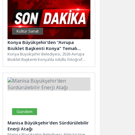
Kültür Sanat
Konya Büyükşehir’den “Avrupa
Bisiklet Başkenti Konya” Temalı
Fotoğraf Yarışması
Konya Büyükşehir Belediyesi, 2026 Avrupa
Bisiklet Başkenti Konya’da ödüllü fotoğraf
yarışması başlattı. Son başvuru tarihi...
Gündem
Manisa Büyükşehir’den Sürdürülebilir
Enerji Atağı
Manisa Büyükşehir Belediyesi, iklim krizine