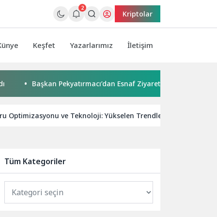
2
Kriptolar
Künye
Keşfet
Yazarlarımız
İletişim
Başkan Pekyatırmacı’dan Esnaf Ziyareti
Çocuklar boyadı
u Optimizasyonu ve Teknoloji: Yükselen Trendler ve İpuçları
Tüm Kategoriler