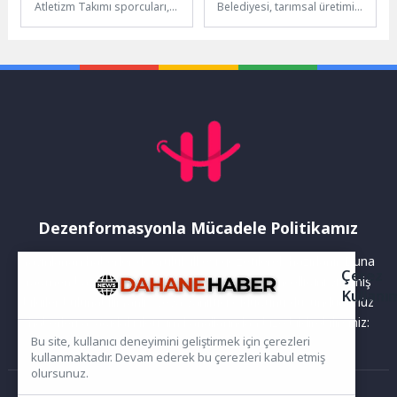
Atletizm Takımı sporcuları,
Belediyesi, tarımsal üretimin
Türkiye Atletizm
hayati unsurlarından biri
Federasyonu tarafından
olan suyun, kesintisiz şekilde
düzenlenen Atletizm Süper
tarlalara ulaşması için...
Ligi 1. Kademe...
Dezenformasyonla Mücadele Politikamız
Yayınlanan haberler doğruluk ilkesi gözetilerek hazırlanır. Buna
Çerez
rağmen bazı içeriklerde eksik, hatalı veya güncelliğini yitirmiş
Kullanı
bilgiler bulunabilir.Yanlış veya yanıltıcı olduğunu düşündüğünüz
haberleri aşağıdaki iletişim kanallarından bize bildirebilirsiniz:
Bu site, kullanıcı deneyimini geliştirmek için çerezleri
kullanmaktadır. Devam ederek bu çerezleri kabul etmiş
olursunuz.