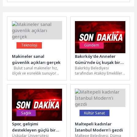
Teknoloji
Gündem
Makineler sanal
Bakırköy’de Anneler
güvenlik açıkları gerçek
Günü’nde üç kuşak bir
Bulut sanal makineler hız,
Bakırköy Belediyesi
araya geldi
ölçek ve esneklik sunuyor
tarafından Ataköy Emekliler
ancak kendi başlarına
Evi’nde düzenlenen Anneler
bırakıldıklarında risk
Günü kutlama etkinliğinde
oluşturuyor. Amazon...
anneler, çocuklar ve
büyükanneler...
Sağlık
Kültür Sanat
Spor, gelişimi
Maltepeli kadınlar
destekleyen güçlü bir
İstanbul Modern’i gezdi
Üsküdar Üniversitesi
Maltepe Belediyesi, Dünya
araç!