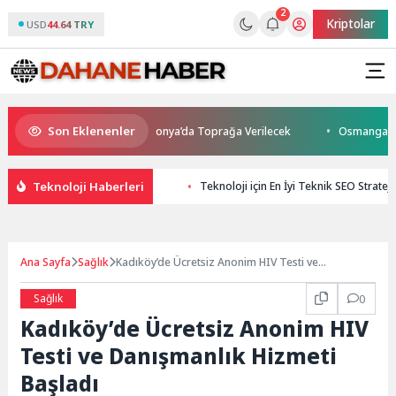
2
Kriptolar
USD
44.64 TRY
Son Eklenenler
tını Kaybetti: Kuzey Makedonya’da Toprağa Verilecek
Osmangazi’de Ge
Teknoloji Haberleri
Teknoloji için En İyi Teknik SEO Stratejil
Ana Sayfa
Sağlık
Kadıköy’de Ücretsiz Anonim HIV Testi ve
Danışmanlık Hizmeti Başladı
Sağlık
0
Kadıköy’de Ücretsiz Anonim HIV
Testi ve Danışmanlık Hizmeti
Başladı