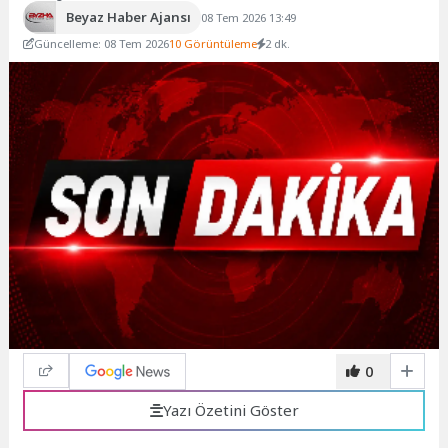
Beyaz Haber Ajansı
08 Tem 2026 13:49
Güncelleme: 08 Tem 2026
10 Görüntüleme
2 dk.
0
Yazı Özetini Göster