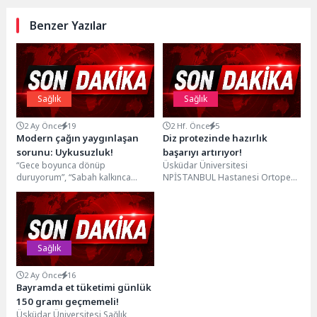
Benzer Yazılar
Sağlık
Sağlık
2 Ay Önce
19
2 Hf. Önce
5
Modern çağın yaygınlaşan
Diz protezinde hazırlık
sorunu: Uykusuzluk!
başarıyı artırıyor!
“Gece boyunca dönüp
Üsküdar Üniversitesi
duruyorum”, “Sabah kalkınca
NPİSTANBUL Hastanesi Ortopedi
sanki hiç uyumamış gibi
ve Travmatoloji Uzmanı Prof. Dr.
oluyorum”, “Başımı yastığa
Murat Demiroğlu, diz protezi
koyuyorum ama...
ameliyatı ile...
Sağlık
2 Ay Önce
16
Bayramda et tüketimi günlük
150 gramı geçmemeli!
Üsküdar Üniversitesi Sağlık