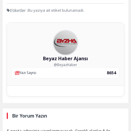
Etiketler :
Bu yazıya ait etiket bulunamadı.
Beyaz Haber Ajansı
@BeyazHaber
8654
Yazı Sayısı
Bir Yorum Yazın
E-posta adresiniz yayınlanmayacak.
Gerekli alanlar
*
ile