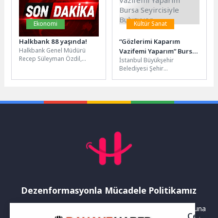
Ekonomi
Kültür Sanat
Halkbank 88 yaşında!
“Gözlerimi Kaparım
Halkbank Genel Müdürü
Vazifemi Yaparım” Bursa
Recep Süleyman Özdil,
İstanbul Büyükşehir
Seyircisiyle Buluşuyor
Banka’nın 88. kuruluş yıl
Belediyesi Şehir
dönümü dolayısıyla yaptığı
Tiyatroları, Haldun Taner’in
açıklamada, “Bankamız,...
hikayesiyle öne çıkan
“Gözlerimi Kaparım Vazifemi
Yaparım” oyununu Bursa...
Dezenformasyonla Mücadele Politikamız
Yayınlanan haberler doğruluk ilkesi gözetilerek hazırlanır. Buna
Çerez