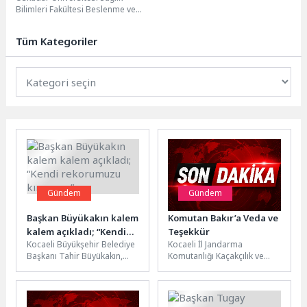
Bilimleri Fakültesi Beslenme ve
Diyetetik Bölümü Öğretim
Görevlisi Kübra Şahin, Kurban
Tüm Kategoriler
Bayramı'nda...
Gündem
Gündem
Başkan Büyükakın kalem
Komutan Bakır’a Veda ve
kalem açıkladı; “Kendi
Teşekkür
Kocaeli Büyükşehir Belediye
Kocaeli İl Jandarma
rekorumuzu kırıyoruz”
Başkanı Tahir Büyükakın,
Komutanlığı Kaçakçılık ve
son 6 ayda alınan 222 aracı
Organize Suçlarla Mücadele
kalem kalem açıkladı....
(KOM) Şube Müdürlüğü
görevine atanan Kartepe...