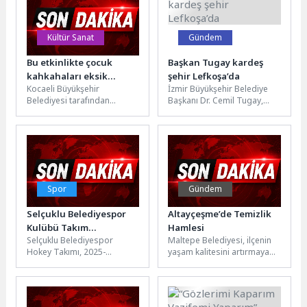
Kültür Sanat
Gündem
Bu etkinlikte çocuk
Başkan Tugay kardeş
kahkahaları eksik
şehir Lefkoşa’da
Kocaeli Büyükşehir
İzmir Büyükşehir Belediye
olmuyor
Belediyesi tarafından
Başkanı Dr. Cemil Tugay,
düzenlenen “Çık Dışarıya
çeşitli temaslarda bulunmak
Oynayalım” etkinlikleri, yaz
için Kuzey Kıbrıs Türk
akşamlarını çocukların
Cumhuriyeti’ne...
kahkahalarıyla buluşturmaya
devam...
Spor
Gündem
Selçuklu Belediyespor
Altayçeşme’de Temizlik
Kulübü Takım
Hamlesi
Selçuklu Belediyespor
Maltepe Belediyesi, ilçenin
Sporlarında İlk Kez
Hokey Takımı, 2025-
yaşam kalitesini artırmaya
Avrupa’da Mücadele
2026 Açık Alan Süper Lig
yönelik çevre bakım ve
Edecek
sezonunu ikinci sırada
temizlik çalışmalarını
tamamladı. Elde edilen
Altayçeşme Mahallesi’nde
sonuçla Avrupa...
yoğunlaştırdı....