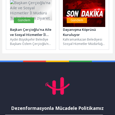
ölümsüzleştirildi.Çiğli
veren öğrenci ve...
Belediyesi...
Gündem
Gündem
Başkan Çerçioğlu’na Aile
Dayanışma Köprüsü
ve Sosyal Hizmetler İl
Kuruluyor
Aydın Büyükşehir Belediye
Kahramankazan Belediyesi
Müdürü Türkoğlu’ndan
Başkanı Özlem Çerçioğlu’na
Sosyal Hizmetler Müdürlüğü
ziyaret
Aydın Aile ve Sosyal
ekipleri, dayanışma ve
Hizmetler İl Müdürü İlkay
yardımlaşma çalışmalarını
Türkoğlu...
aralıksız
sürdürüyor.Hayırsever bir
vatandaş tarafından...
Dezenformasyonla Mücadele Politikamız