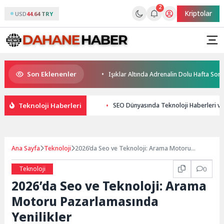
2
Kriptolar
USD
44.64 TRY
Son Eklenenler
çocuklar güçsüzleşiyor!
Işıklar Altında Adrenalin Dolu Hafta Sonu
Teknoloji Haberleri
SEO Dünyasında Teknoloji Haberleri ve
Ana Sayfa
Teknoloji
2026’da Seo ve Teknoloji: Arama Motoru
Pazarlamasında Yenilikler
Teknoloji
0
2026’da Seo ve Teknoloji: Arama
Motoru Pazarlamasında
Yenilikler