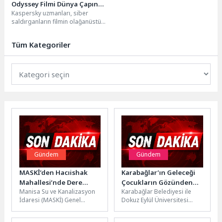
Odyssey Filmi Dünya Çapında
Kaspersky uzmanları, siber
Heyecan Yaratırken
saldırganların filmin olağanüstü
Dolandırıcılar da Harekete
popülaritesinden yararlanarak
Geçiyor
farklı ülkelerdeki izleyicileri hedef
Tüm Kategoriler
aldığını ortaya koyan,...
Gündem
Gündem
MASKİ’den Hacıishak
Karabağlar’ın Geleceği
Mahallesi’nde Dere
Çocukların Gözünden
Manisa Su ve Kanalizasyon
Karabağlar Belediyesi ile
Temizliği Seferberliği
Tasarlanacak
İdaresi (MASKİ) Genel
Dokuz Eylül Üniversitesi
Müdürlüğü ekipleri, Akhisar
Öğretim Üyeleri iş birliğinde
ilçesine bağlı Hacıishak
düzenlenen Karabağlar