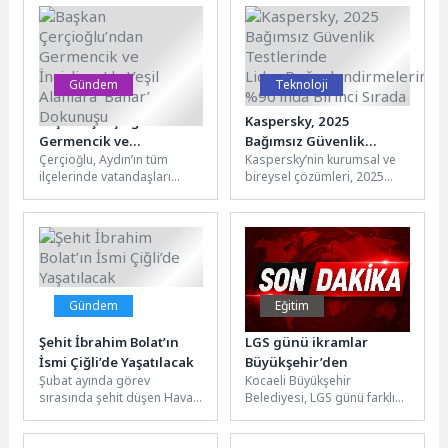
Mahallesi’nde dere...
Akademi 2. Yaz...
Gündem
Teknoloji
Başkan Çerçioğlu’ndan
Kaspersky, 2025
Germencik ve
Bağımsız Güvenlik
Çerçioğlu, Aydın’ın tüm
Kaspersky’nin kurumsal ve
İncirliova’da Yeşil
Testlerinde
ilçelerinde vatandaşları
bireysel çözümleri, 2025
Alanlara ‘Bahar’
Lider:Değerlendirmelerin
hizmet ve çalışmalarla
yılında 100 bağımsız test ve
Dokunuşu
%90’ında Birinci Sırada
buluşturmaya devam
incelemede değerlendirildi.
ediyor.Aydın Büyükşehir
Şirketin ürünleri...
Belediyesi, tüm ilçelerde...
Gündem
Eğitim
Şehit İbrahim Bolat’ın
LGS günü ikramlar
İsmi Çiğli’de Yaşatılacak
Büyükşehir’den
Şubat ayında görev
Kocaeli Büyükşehir
sırasında şehit düşen Hava
Belediyesi, LGS günü farklı
Pilot Binbaşı İbrahim Bolat’ın
ilçelerde kurduğu ikram
adı, Çiğli’de
noktalarında, aylarca emek