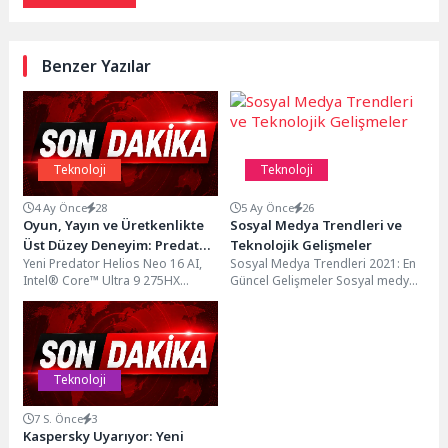
Benzer Yazılar
Teknoloji
Teknoloji
4 Ay Önce
28
5 Ay Önce
26
Oyun, Yayın ve Üretkenlikte
Sosyal Medya Trendleri ve
Üst Düzey Deneyim: Predator
Teknolojik Gelişmeler
Yeni Predator Helios Neo 16 AI,
Sosyal Medya Trendleri 2021: En
Helios Neo 16 AI
Intel® Core™ Ultra 9 275HX
Güncel Gelişmeler Sosyal medya
işlemci ve NVIDIA® GeForce
platformları sürekli olarak
RTX™ 5070...
güncellenmekte ve değişen...
Teknoloji
7 S. Önce
3
Kaspersky Uyarıyor: Yeni