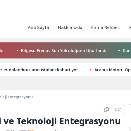
Ana Sayfa
Hakkımızda
Firma Rehberi
Bilgesu Erenus Son Yolculuğuna Uğurlandı
Konya Büyük
izler dolandırıcıların iştahını kabartıyor
Arama Motoru Opti
oloji Entegrasyonu
0
i ve Teknoloji Entegrasyonu