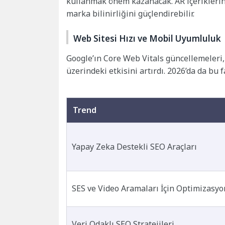
kullanmak önem kazanacak. AR içeriklerin 
marka bilinirliğini güçlendirebilir.
Web Sitesi Hızı ve Mobil Uyumluluk
Google’ın Core Web Vitals güncellemeleri
üzerindeki etkisini artırdı. 2026’da da bu
Trend
Yapay Zeka Destekli SEO Araçları
SES ve Video Aramaları İçin Optimizasyo
Veri Odaklı SEO Stratejileri