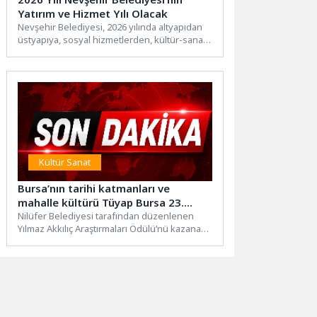
Yatırım ve Hizmet Yılı Olacak
Nevşehir Belediyesi, 2026 yılında altyapıdan
üstyapıya, sosyal hizmetlerden, kültür-sanat
faaliyetlerine kadar kente değer katan proje...
Kültür Sanat
Bursa’nın tarihi katmanları ve
mahalle kültürü Tüyap Bursa 23.
Kitap Fuarı’nda konuşuldu
Nilüfer Belediyesi tarafından düzenlenen
Yılmaz Akkılıç Araştırmaları Ödülü’nü kazanan
araştırmacılar Gözde Kirli ve Sercan
Eklemezler,...