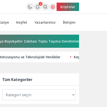
2
Kriptolar
Künye
Keşfet
Yazarlarımız
İletişim
şehir Zabıtası Toplu Taşıma Denetimlerini Sürdürüyor
Ur
mizasyonu ve Teknolojide Yenilikler
Keçiören Belediyes
Tüm Kategoriler