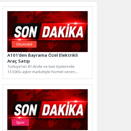
Otomobil
A101’den Bayrama Özel Elektrikli
Araç Satışı
Türkiye’nin 81 ilinde ve tüm ilçelerinde
13.500’ü aşkın marketiyle hizmet veren,
1.200’den fazla tedarikçisiyle perakende...
Spor