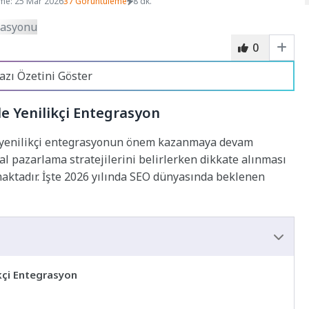
me: 25 Mar 2026
37 Görüntüleme
8 dk.
0
azı Özetini Göster
le Yenilikçi Entegrasyon
le yenilikçi entegrasyonun önem kazanmaya devam
tal pazarlama stratejilerini belirlerken dikkate alınması
aktadır. İşte 2026 yılında SEO dünyasında beklenen
ikçi Entegrasyon