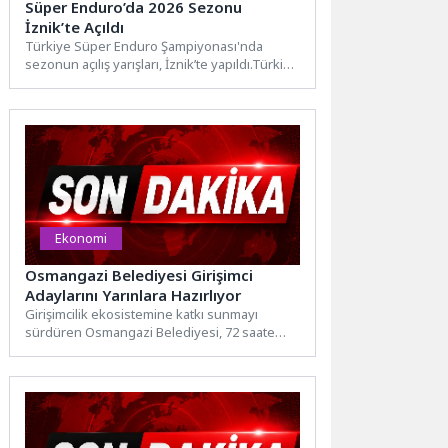
Süper Enduro’da 2026 Sezonu
İznik’te Açıldı
Türkiye Süper Enduro Şampiyonası'nda
sezonun açılış yarışları, İznik’te yapıldı.Türkiye
Motosiklet Federasyonu’nun 2026 yarış
takviminde yer...
Ekonomi
Osmangazi Belediyesi Girişimci
Adaylarını Yarınlara Hazırlıyor
Girişimcilik ekosistemine katkı sunmayı
sürdüren Osmangazi Belediyesi, 72 saate
çıkarılan kapsamlı bir eğitim programıyla
kursiyerlere...