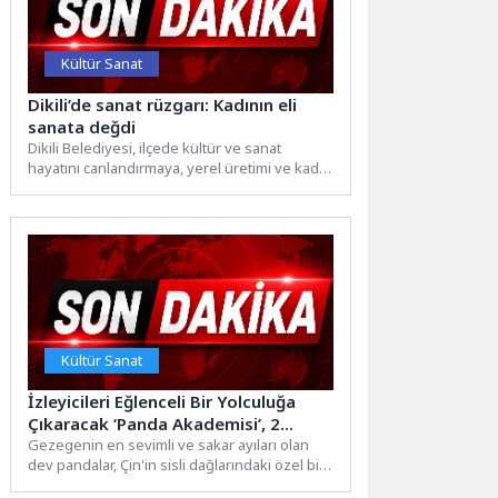
Kültür Sanat
Dikili’de sanat rüzgarı: Kadının eli
sanata değdi
Dikili Belediyesi, ilçede kültür ve sanat
hayatını canlandırmaya, yerel üretimi ve kadın
istihdamını desteklemeye yönelik...
Kültür Sanat
İzleyicileri Eğlenceli Bir Yolculuğa
Çıkaracak ‘Panda Akademisi’, 2
Ağustos Pazar Saat 20.00’de
Gezegenin en sevimli ve sakar ayıları olan
dev pandalar, Çin'in sisli dağlarındaki özel bir
National Geographic WILD
koruma...
Ekranlarında Başlıyor!