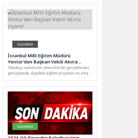
Gündem
İstanbul Milli Eğitim Müdürü
Yentür’den Başkan Vekili Akın’a
ziyaret
Oldukça samimi bir atmosferde gerçekleşen
görüşmede, ilçedeki eğitim projeleri ve ortak
çalışmalar üzerine fikir alışverişinde...
Gündem
2026 Yılı Nevşehir Belediyesi’nin