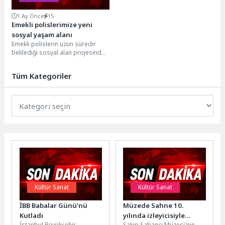
1 Ay Önce
15
Emekli polislerimize yeni
sosyal yaşam alanı
Emekli polislerin uzun süredir
beklediği sosyal alan projesinde
ilk adım atıldı. Büyükşehir
Belediyesi tarafından hayata...
Tüm Kategoriler
Kültür Sanat
Kültür Sanat
İBB Babalar Günü’nü
Müzede Sahne 10.
Kutladı
yılında izleyicisiyle
İstanbul Büyükşehir
Sakıp Sabancı Müzesi'nin