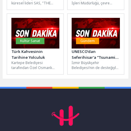
küresel lideri SAS, "THE
İşleri Müdürlüğü, çevre
POWER TO KNOW®"
bilincinin küçük yaşlarda
(Bilmenin Gücü) vizyonuyla...
kazandırılması amacıyla
Leyla Sarıgöl İlkokulu
öğrencileriyle...
Kültür Sanat
Gündem
Türk Kahvesinin
UNESCO’dan
Tarihine Yolculuk
Seferihisar’a “Tsunamiye
Kartepe Belediyesi
İzmir Büyükşehir
Hazır Kent” tescili
tarafından Özel Osmanlı
Belediyesi’nin de desteğiyle
Günlük Yaşam Müzesinde
yürütülen çalışmalar
düzenlenen “Uğur Ünal ile
sonucunda Seferihisar,
Türk Kahvesinin Yolculuğu”...
UNESCO Hükümetlerarası
Oşinografi Komisyonu
(UNESCO-IOC) tarafından...