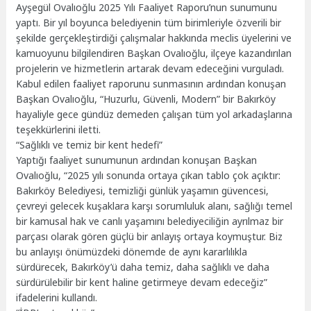
Ayşegül Ovalıoğlu 2025 Yılı Faaliyet Raporu’nun sunumunu
yaptı. Bir yıl boyunca belediyenin tüm birimleriyle özverili bir
şekilde gerçekleştirdiği çalışmalar hakkında meclis üyelerini ve
kamuoyunu bilgilendiren Başkan Ovalıoğlu, ilçeye kazandırılan
projelerin ve hizmetlerin artarak devam edeceğini vurguladı.
Kabul edilen faaliyet raporunu sunmasının ardından konuşan
Başkan Ovalıoğlu, “Huzurlu, Güvenli, Modern” bir Bakırköy
hayaliyle gece gündüz demeden çalışan tüm yol arkadaşlarına
teşekkürlerini iletti.
“Sağlıklı ve temiz bir kent hedefi”
Yaptığı faaliyet sunumunun ardından konuşan Başkan
Ovalıoğlu, “2025 yılı sonunda ortaya çıkan tablo çok açıktır:
Bakırköy Belediyesi, temizliği günlük yaşamın güvencesi,
çevreyi gelecek kuşaklara karşı sorumluluk alanı, sağlığı temel
bir kamusal hak ve canlı yaşamını belediyeciliğin ayrılmaz bir
parçası olarak gören güçlü bir anlayış ortaya koymuştur. Biz
bu anlayışı önümüzdeki dönemde de aynı kararlılıkla
sürdürecek, Bakırköy’ü daha temiz, daha sağlıklı ve daha
sürdürülebilir bir kent haline getirmeye devam edeceğiz”
ifadelerini kullandı.