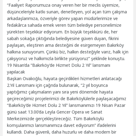
“Faaliyet Raporumuza onay veren her bir meclis üyemize,
düşünceleriyle katkı sunan, denetleyen, yol açan tüm çalışma
arkadaşlarımıza, özveriyle görev yapan müdürlerimize ve
fedakârca sahada emek veren tüm belediye personelimize
yürekten teşekkür ediyorum. En büyük teşekkürü de, her
sabah sokağa çıktığında belediyesine güven duyan, fikrini
paylaşan, eleştiren ama desteğini de esirgemeyen Bakırköy
halkına sunuyorum. Çünkü biz, halkın desteğiyle varız, halk için
çalışıyoruz ve halkımızla birlikte yürüyoruz” şeklinde konuştu.
19 Nisan’da “Bakırköy’de Hizmet Dolu 2 Yıl” lansmanı
yapılacak
Başkan Ovalıoğlu, hayata geçirdikleri hizmetleri anlatacağı
2.Yıl Lansmanı için çağrıda bulunarak, “2 yıl boyunca
yaptığımız çalışmaların yanı sıra yeni dönemde hayata
geçireceğimiz projelerimizi de Bakırköylülerle paylaşacağımız
“Bakırköy’de Hizmet Dolu 2 Yıl” lansmanımızı 19 Nisan Pazar
günü saat 13.00’da Leyla Gencer Opera ve Sanat
Merkezimizde gerçekleştireceğiz. Tüm Bakırköylü
komşularımızı lansmanımıza davet ediyorum” ifadelerini
kullandı. Daha güvenli, daha huzurlu ve daha modern bir