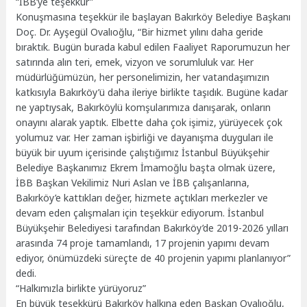
“İBB’ye teşekkür”
Konuşmasına teşekkür ile başlayan Bakırköy Belediye Başkanı
Doç. Dr. Ayşegül Ovalıoğlu, “Bir hizmet yılını daha geride
bıraktık. Bugün burada kabul edilen Faaliyet Raporumuzun her
satırında alın teri, emek, vizyon ve sorumluluk var. Her
müdürlüğümüzün, her personelimizin, her vatandaşımızın
katkısıyla Bakırköy’ü daha ileriye birlikte taşıdık. Bugüne kadar
ne yaptıysak, Bakırköylü komşularımıza danışarak, onların
onayını alarak yaptık. Elbette daha çok işimiz, yürüyecek çok
yolumuz var. Her zaman işbirliği ve dayanışma duyguları ile
büyük bir uyum içerisinde çalıştığımız İstanbul Büyükşehir
Belediye Başkanımız Ekrem İmamoğlu başta olmak üzere,
İBB Başkan Vekilimiz Nuri Aslan ve İBB çalışanlarına,
Bakırköy’e kattıkları değer, hizmete açtıkları merkezler ve
devam eden çalışmaları için teşekkür ediyorum. İstanbul
Büyükşehir Belediyesi tarafından Bakırköy’de 2019-2026 yılları
arasında 74 proje tamamlandı, 17 projenin yapımı devam
ediyor, önümüzdeki süreçte de 40 projenin yapımı planlanıyor”
dedi.
“Halkımızla birlikte yürüyoruz”
En büyük teşekkürü Bakırköy halkına eden Başkan Ovalıoğlu,