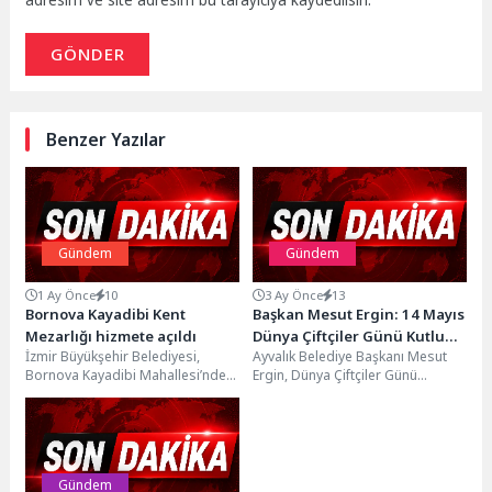
adresim ve site adresim bu tarayıcıya kaydedilsin.
GÖNDER
Benzer Yazılar
Gündem
Gündem
1 Ay Önce
10
3 Ay Önce
13
Bornova Kayadibi Kent
Başkan Mesut Ergin: 14 Mayıs
Mezarlığı hizmete açıldı
Dünya Çiftçiler Günü Kutlu
İzmir Büyükşehir Belediyesi,
Ayvalık Belediye Başkanı Mesut
Olsun…
Bornova Kayadibi Mahallesi’nde
Ergin, Dünya Çiftçiler Günü
110 dönümlük alana kurulan 25
dolayısıyla yayımladığı mesajda,
bin defin kapasiteli Kayadibi...
üretimin ve emeğin en...
Gündem