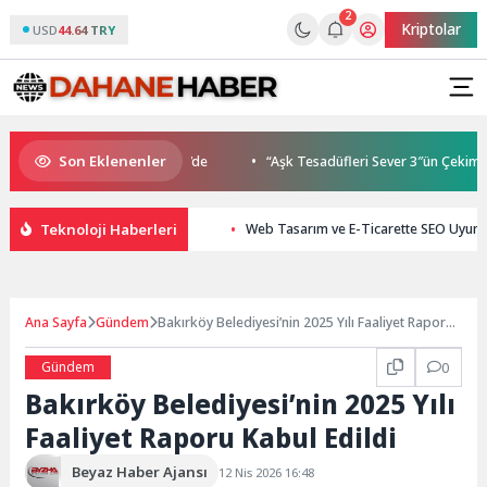
2
Kriptolar
USD
44.64 TRY
Son Eklenenler
uluşmaları gençleri İzmir’de
“Aşk Tesadüfleri Sever 3″ün Çekimleri 
Teknoloji Haberleri
Web Tasarım ve E-Ticarette SEO Uyum
Ana Sayfa
Gündem
Bakırköy Belediyesi’nin 2025 Yılı Faaliyet Raporu
Kabul Edildi
Gündem
0
Bakırköy Belediyesi’nin 2025 Yılı
Faaliyet Raporu Kabul Edildi
Beyaz Haber Ajansı
12 Nis 2026 16:48