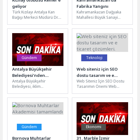
Kızılay otobüsü Kemer’e
Kahramankazan’da
geliyor
Fabrika Yangını
Türk Kızılayı Antalya Kan
Kahramankazan Dağyaka
Bağışı Merkezi Müdürü Dr.
Mahallesi Büyük Sanayi
Okan Erdoğan, Kemer
Sitesi’nde faaliyet gösteren
Belediye Başkanı Necati
bir atık yağ geri dönüşüm
Topaloğlu’nu...
fabrikasında, henüz...
Gündem
Teknoloji
Antalya Büyükşehir
Web siteniz için SEO
Belediyesi’nden
dostu tasarım ve e
Antalya Büyükşehir
Web Siteniz İçin SEO Dostu
kuraklığa karşı
ticaret çözümleri.
Belediyesi, iklim
Tasarımın Önemi Web
sürdürülebilir peyzaj
değişikliğinin yol açabileceği
sitenizin tasarımı, arama
kuraklık tehlikesine karşı
motoru optimizasyonu (SEO)
uygulamaya koyduğu
açısından...
Kurakçıl Peyzaj Projesi...
Gündem
Ekonomi
Bornova Muhtarlar
31. Marble İzmir