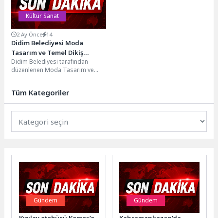
Kültür Sanat
2 Ay Önce
14
Didim Belediyesi Moda
Tasarım ve Temel Dikiş
Didim Belediyesi tarafından
Eğitimi Yıl Sonu Etkinliği
düzenlenen Moda Tasarım ve
Gerçekleştirildi
Temel Dikiş Eğitimi’ni tamamlayan
kursiyerler, yıl sonu etkinliğinde...
Tüm Kategoriler
Gündem
Gündem