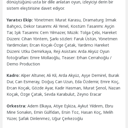
dönüştüğünü usta bir dille anlatan oyun, izleyiciyi derin bir
sistem eleştirisine davet ediyor.
Yaratıcı Ekip:
Yönetmen: Murat Karasu, Dramaturg: Irmak
Bahçeci, Dekor tasarımı: Ali Yenel, Kostüm Tasarımı: Ayçin
Tar, Işık Tasarımı: Cem Yılmazer, Müzik: Tolga Çebi, Hareket
Düzeni: Cihan Yöntem, Şarkı sözleri: Faruk Üstün, Yönetmen
Yardımcıları; Ercan Koçak-Özge Çatak, Yardımcı Hareket
Düzeni: Utku Demirkaya, Reji Asistanı: Arda Akyüz Oyun
fotoğrafları: Emre Mollaoğlu, Teaser: Erhan Cerrahoğlu /
Demo Production
Kadro:
Alper Altuner, Ali Kil, Arda Akyüz, Ayşe Demirel, Burak
Dur, Can Esmeray, Doğuş Can Uzun, Eda Özdemir, Emre Koç,
Ercan Koçak, Gözde Ayar, Kadir Hasman, Murat Şenol, Nazan
Koçak, Özge Çatak, Sevda Karabulut, Zeyno Eracar
Orkestra:
Adem Elkaya, Atiye Eşkiza, Aykut Yıldırım, Ebru
Mine Sonakın, Emin Gülfidan, Ersin Toz, Hasan Koç, Melih
Yüzer, Şafak Dinlenmez, Uğur Çerkezoğlu