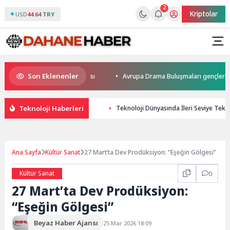
2
Kriptolar
USD
44.64 TRY
Son Eklenenler
ığın adresi Düden Balık Çarşısı
Avrupa Drama Buluşmaları gençleri İzmi
Teknoloji Haberleri
Teknoloji Dünyasında İleri Seviye Tekn
Ana Sayfa
Kültür Sanat
27 Mart’ta Dev Prodüksiyon: “Eşeğin Gölgesi”
Kültür Sanat
0
27 Mart’ta Dev Prodüksiyon:
“Eşeğin Gölgesi”
Beyaz Haber Ajansı
25 Mar 2026 18:09