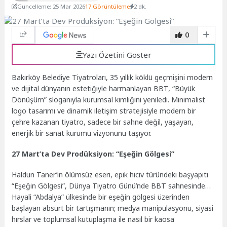
Güncelleme: 25 Mar 2026
17 Görüntüleme
2 dk.
0
Yazı Özetini Göster
Bakırköy Belediye Tiyatroları, 35 yıllık köklü geçmişini modern
ve dijital dünyanın estetiğiyle harmanlayan BBT, “Büyük
Dönüşüm” sloganıyla kurumsal kimliğini yeniledi. Minimalist
logo tasarımı ve dinamik iletişim stratejisiyle modern bir
çehre kazanan tiyatro, sadece bir sahne değil, yaşayan,
enerjik bir sanat kurumu vizyonunu taşıyor.
27 Mart’ta Dev Prodüksiyon: “Eşeğin Gölgesi”
Haldun Taner’in ölümsüz eseri, epik hiciv türündeki başyapıtı
“Eşeğin Gölgesi”, Dünya Tiyatro Günü’nde BBT sahnesinde…
Hayali “Abdalya” ülkesinde bir eşeğin gölgesi üzerinden
başlayan absürt bir tartışmanın; medya manipülasyonu, siyasi
hırslar ve toplumsal kutuplaşma ile nasıl bir kaosa