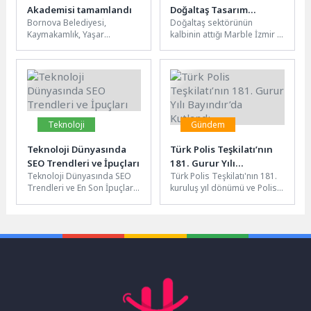
Akademisi tamamlandı
Doğaltaş Tasarım
Bornova Belediyesi,
Doğaltaş sektörünün
Yarışması sonuçlandı
Kaymakamlık, Yaşar
kalbinin attığı Marble İzmir –
Üniversitesi ve Muhtarlar
31. Uluslararası Doğaltaş ve
Derneği iş birliğiyle hayata
Teknolojileri Fuarı’nda, bu
geçirilen Muhtarlar
yıl...
Akademisi, dijital...
Teknoloji
Gündem
Teknoloji Dünyasında
Türk Polis Teşkilatı’nın
SEO Trendleri ve İpuçları
181. Gurur Yılı
Teknoloji Dünyasında SEO
Türk Polis Teşkilatı'nın 181.
Bayındır’da Kutlandı
Trendleri ve En Son İpuçları
kuruluş yıl dönümü ve Polis
Teknolojinin hızla geliştiği
Haftası dolayısıyla
günümüzde, SEO dünyası
Bayındır'da resmi tören
da...
düzenlendi....