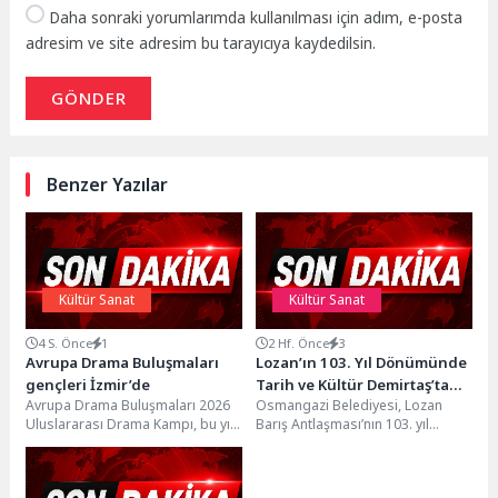
Daha sonraki yorumlarımda kullanılması için adım, e-posta
adresim ve site adresim bu tarayıcıya kaydedilsin.
GÖNDER
Benzer Yazılar
Kültür Sanat
Kültür Sanat
4 S. Önce
1
2 Hf. Önce
3
Avrupa Drama Buluşmaları
Lozan’ın 103. Yıl Dönümünde
gençleri İzmir’de
Tarih ve Kültür Demirtaş’ta
Avrupa Drama Buluşmaları 2026
Osmangazi Belediyesi, Lozan
Buluştu
Uluslararası Drama Kampı, bu yıl
Barış Antlaşması’nın 103. yıl
İzmir’de İzmir Büyükşehir
dönümünde Demirtaş’ta
Belediyesi ve Çağdaş...
düzenlediği belgesel gösterimi,
konferans, sergi ve...