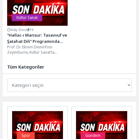
festivallerinden SANSEV
Uluslararası...
Kültür Sanat
4 Ay Önce
19
“Hallac-ı Mansur: Tasavvuf ve
Şatahat Dili” Programında
Prof. Dr. Ekrem Demirli’nin
Nisan Ayı Semineri
Zeytinburnu Kültür Sanat’ta
Gerçekleşti!
sürdürdüğü seminer dizisinin
nisan ayı programı 15 Nisan...
Tüm Kategoriler
Spor
Gündem