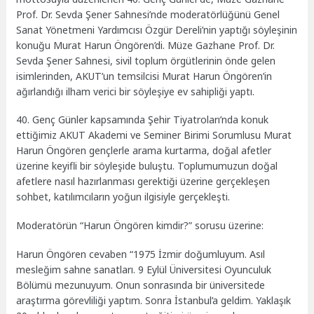
Prof. Dr. Sevda Şener Sahnesi’nde moderatörlüğünü Genel
Sanat Yönetmeni Yardımcısı Özgür Dereli’nin yaptığı söyleşinin
konuğu Murat Harun Öngören’di. Müze Gazhane Prof. Dr.
Sevda Şener Sahnesi, sivil toplum örgütlerinin önde gelen
isimlerinden, AKUT’un temsilcisi Murat Harun Öngören’in
ağırlandığı ilham verici bir söyleşiye ev sahipliği yaptı.
40. Genç Günler kapsamında Şehir Tiyatroları’nda konuk
ettiğimiz AKUT Akademi ve Seminer Birimi Sorumlusu Murat
Harun Öngören gençlerle arama kurtarma, doğal afetler
üzerine keyifli bir söyleşide buluştu. Toplumumuzun doğal
afetlere nasıl hazırlanması gerektiği üzerine gerçekleşen
sohbet, katılımcıların yoğun ilgisiyle gerçekleşti.
Moderatörün “Harun Öngören kimdir?” sorusu üzerine:
Harun Öngören cevaben “1975 İzmir doğumluyum. Asıl
mesleğim sahne sanatları. 9 Eylül Üniversitesi Oyunculuk
Bölümü mezunuyum. Onun sonrasında bir üniversitede
araştırma görevliliği yaptım. Sonra İstanbul’a geldim. Yaklaşık