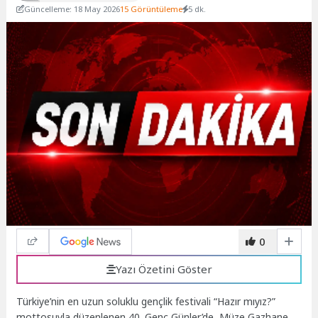
Güncelleme: 18 May 2026
15 Görüntüleme
5 dk.
0
Yazı Özetini Göster
Türkiye’nin en uzun soluklu gençlik festivali “Hazır mıyız?”
mottosuyla düzenlenen 40. Genç Günler’de, Müze Gazhane