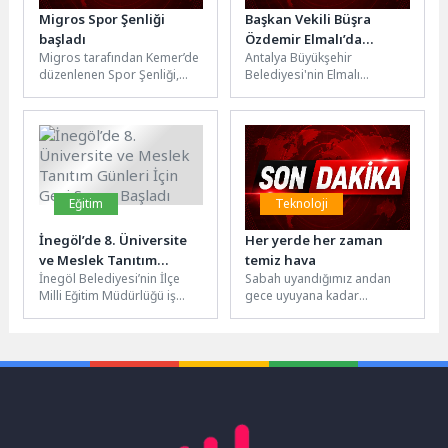
Migros Spor Şenliği
Başkan Vekili Büşra
başladı
Özdemir Elmalı’da
Migros tarafından Kemer’de
Antalya Büyükşehir
muhtarlarla buluştu
düzenlenen Spor Şenliği,
Belediyesi'nin Elmalı
açılış seremonisi ile başladı.
ilçesindeki yatırımlarını
Etkinliğe, Türkiye’nin farklı
değerlendirmek amacıyla
bölgelerinden gelen...
Büyükşehir Belediyesi
Başkan Vekili Büşra
Özdemir'in katılımlarıyla...
Eğitim
Teknoloji
İnegöl’de 8. Üniversite
Her yerde her zaman
ve Meslek Tanıtım
temiz hava
İnegöl Belediyesi’nin İlçe
Sabah uyandığımız andan
Günleri İçin Geri Sayım
Milli Eğitim Müdürlüğü iş
gece uyuyana kadar
Başladı
birliğinde bu yıl 8’incisini
günümüzün büyük
düzenlediği Üniversite ve
bölümünü kapalı alanlarda
Meslek...
geçiriyoruz. Ancak çoğu
zaman...