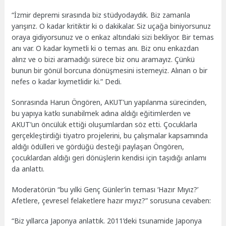
“İzmir depremi sırasında biz stüdyodaydık. Biz zamanla
yarışırız. O kadar kritiktir ki o dakikalar. Siz uçağa biniyorsunuz
oraya gidiyorsunuz ve o enkaz altındaki sizi bekliyor. Bir temas
anı var. O kadar kıymetli ki o temas anı. Biz onu enkazdan
alırız ve o bizi aramadığı sürece biz onu aramayız. Çünkü
bunun bir gönül borcuna dönüşmesini istemeyiz. Alınan o bir
nefes o kadar kıymetlidir ki.” Dedi.
Sonrasında Harun Öngören, AKUT’un yapılanma sürecinden,
bu yapıya katkı sunabilmek adına aldığı eğitimlerden ve
AKUT’un öncülük ettiği oluşumlardan söz etti. Çocuklarla
gerçekleştirdiği tiyatro projelerini, bu çalışmalar kapsamında
aldığı ödülleri ve gördüğü desteği paylaşan Öngören,
çocuklardan aldığı geri dönüşlerin kendisi için taşıdığı anlamı
da anlattı.
Moderatörün “bu yılki Genç Günler’in teması ‘Hazır Mıyız?’
Afetlere, çevresel felaketlere hazır mıyız?” sorusuna cevaben:
“Biz yıllarca Japonya anlattık. 2011’deki tsunamide Japonya