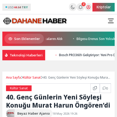
2
Kriptolar
USD
44.64 TRY
Son Eklenenler
ceğin Yüzücüleri Sertifikalarını Aldı
Bilgesu Erenus Son Yolculuğuna 
Teknoloji Haberleri
Bosch PRO360’ı Geliştiriyor: Yeni Pro D
Ana Sayfa
Kültür Sanat
40. Genç Günlerin Yeni Söyleşi Konuğu Murat
Harun Öngören’di
Kültür Sanat
0
40. Genç Günlerin Yeni Söyleşi
Konuğu Murat Harun Öngören’di
Beyaz Haber Ajansı
18 May 2026 19:26