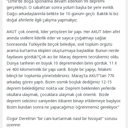
“İzmir’de doğa sporlarına devam ederken 99 depremi
gerçekleşti. O sabahtan sonra yolum başka bir yere evrildi.
Dağcı arkadaşlarımla birlikte bir 10 günüm geçti. Baktık ki biz
doğal afetlerle ilgili çalışma yapmalıyız.
AKUT çok önemli, lider yetiştiren bir yapı. Her AKUT lideri afet
anında sivillere liderlik eder ve sayıca çoğalmayı sağlar.
Sonrasında Türkiye’de birçok belediye, sivil toplum örgütü
arama kurtarma ekipleri oluşturmaya başladılar. Bunun nerde
faydasını gördük?Çok acı bir Maraş depremi tecrübemiz oldu.
Dünya tarihinin en büyük 10 depreminden birini gördük. 11 il
ve 400 kilometrelik bir yapı vardı. Böyle bir yapıyı, felaketi
bilinçli bir toplumla yönetebilirsiniz. Maraş’ta AKUT’tan 770
arkadaş görev yaptı. Bizim sismik boşluk dediğimiz 12-15
deprem beklediğimiz nokta var. Deprem beklenilen yerlerde
okullara ulaşmak, çocuklara ulaşmak çok önemli. Bizde
deprem sekizinci saniyeden itibaren binayı etkilemeye başlıyor.
Bizim bundan sonra ne yapacağımızı öğrenmemiz gerekiyor.”
Özgür Dereli’nin “bir canı kurtarmak nasıl bir hissiyat” sorusu
üzerine: