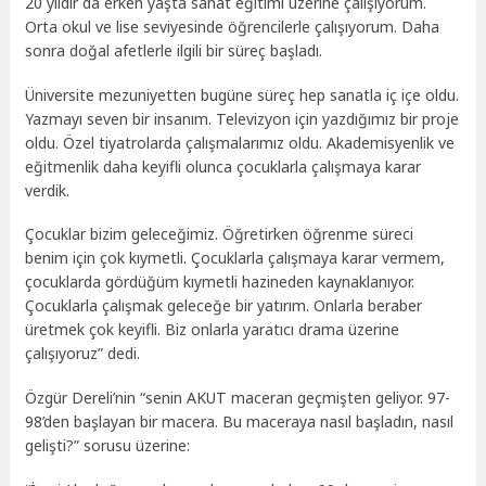
20 yıldır da erken yaşta sanat eğitimi üzerine çalışıyorum.
Orta okul ve lise seviyesinde öğrencilerle çalışıyorum. Daha
sonra doğal afetlerle ilgili bir süreç başladı.
Üniversite mezuniyetten bugüne süreç hep sanatla iç içe oldu.
Yazmayı seven bir insanım. Televizyon için yazdığımız bir proje
oldu. Özel tiyatrolarda çalışmalarımız oldu. Akademisyenlik ve
eğitmenlik daha keyifli olunca çocuklarla çalışmaya karar
verdik.
Çocuklar bizim geleceğimiz. Öğretirken öğrenme süreci
benim için çok kıymetli. Çocuklarla çalışmaya karar vermem,
çocuklarda gördüğüm kıymetli hazineden kaynaklanıyor.
Çocuklarla çalışmak geleceğe bir yatırım. Onlarla beraber
üretmek çok keyifli. Biz onlarla yaratıcı drama üzerine
çalışıyoruz” dedi.
Özgür Dereli’nin “senin AKUT maceran geçmişten geliyor. 97-
98’den başlayan bir macera. Bu maceraya nasıl başladın, nasıl
gelişti?” sorusu üzerine: