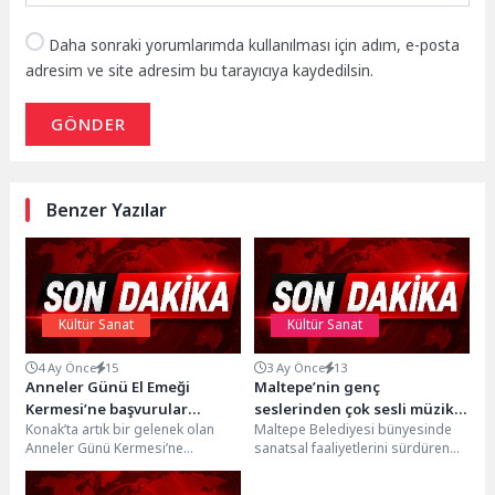
Daha sonraki yorumlarımda kullanılması için adım, e-posta
adresim ve site adresim bu tarayıcıya kaydedilsin.
GÖNDER
Benzer Yazılar
Kültür Sanat
Kültür Sanat
4 Ay Önce
15
3 Ay Önce
13
Anneler Günü El Emeği
Maltepe’nin genç
Kermesi’ne başvurular
seslerinden çok sesli müzik
Konak’ta artık bir gelenek olan
Maltepe Belediyesi bünyesinde
başladı
ziyafeti
Anneler Günü Kermesi’ne
sanatsal faaliyetlerini sürdüren
başvurular başladı. Anneler
Maltepe Belediyesi Gençlik
Günü’nünü el emeği hediyelerle...
Korosu, Türkiye’nin prestijli