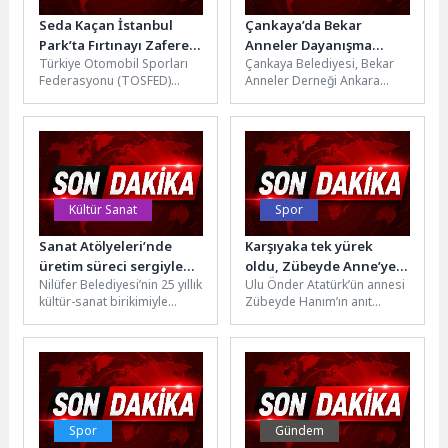
Seda Kaçan İstanbul
Çankaya’da Bekar
Park’ta Fırtınayı Zafere
Anneler Dayanışma
Türkiye Otomobil Sporları
Çankaya Belediyesi, Bekar
Dönüştürdü
Buluşması
Federasyonu (TOSFED)
Anneler Derneği Ankara
tarafından düzenlenen AVIS
Çemberi Dayanışma
2026 Türkiye
buluşmasına ev sahipliği
Pist Şampiyonası'nın ikinci
yaptı. Bekar Annelere özel
ayağında, Pepsi ve Doritos...
Anneler...
Kültür Sanat
Spor
Sanat Atölyeleri’nde
Karşıyaka tek yürek
üretim süreci sergiyle
oldu, Zübeyde Anne’ye
Nilüfer Belediyesi’nin 25 yıllık
Ulu Önder Atatürk’ün annesi
taçlandı
koştu!
kültür-sanat birikimiyle
Zübeyde Hanım’ın anıt
sürdürdüğü Sanat Atölyeleri,
kabrinin bulunduğu
yıl boyunca devam eden
Karşıyaka, Anneler Günü’nde
yaratıcı çalışmaları...
en değerli emanetine...
Spor
Gündem