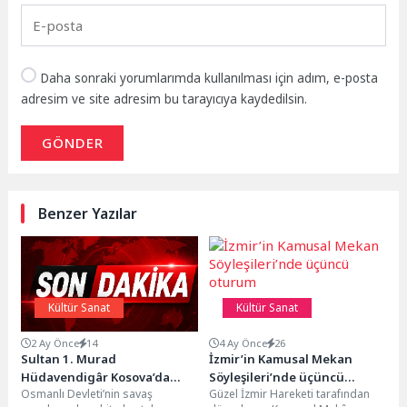
Daha sonraki yorumlarımda kullanılması için adım, e-posta
adresim ve site adresim bu tarayıcıya kaydedilsin.
GÖNDER
Benzer Yazılar
Kültür Sanat
Kültür Sanat
2 Ay Önce
14
4 Ay Önce
26
Sultan 1. Murad
İzmir’in Kamusal Mekan
Hüdavendigâr Kosova’da
Söyleşileri’nde üçüncü
Osmanlı Devleti’nin savaş
Güzel İzmir Hareketi tarafından
Dualarla Anıldı
oturum