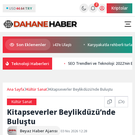
2
Kriptolar
USD
44.64 TRY
Son Eklenenler
azarında Mobil Hakimiyet %43’e Ulaştı
Karşıyaka’da rehberli turlar ye
Teknoloji Haberleri
SEO Trendleri ve Teknoloji: 2022’nin En 
Ana Sayfa
Kültür Sanat
Kitapseverler Beylikdüzü’nde Buluştu
Kültür Sanat
0
Kitapseverler Beylikdüzü’nde
Buluştu
Beyaz Haber Ajansı
03 Nis 2026 12:28