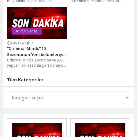
meydanında şehit olan tek
düzenlenen Kamusal Mekân
padişahı olan Sultan 1. Murad
Söyleşileri serisinin üçüncü
Hüdavendigâr Han, vefatının...
buluşması “Kentin Ritmi: Kamusal
Alanda...
Kültür Sanat
1 Ay Önce
12
“Criminal Minds” 18.
Sezonunun Yeni bölümleriyle
Criminal Minds: Evolution ve BAU
Temmuz Ayı Boyunca
yepyeni bir sezonla geri dönüyor.
Perşembe Günleri 21.30’da FX
FBI'ın seçkin suçlu profil
Ekranlarında İzleyicilerle
uzmanları...
Buluşmaya Devam Ediyor!
Tüm Kategoriler