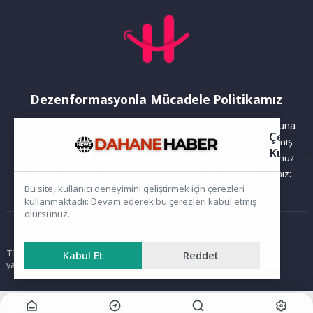
Dezenformasyonla Mücadele Politikamız
Yayınlanan haberler doğruluk ilkesi gözetilerek hazırlanır. Buna
Çerez
rağmen bazı içeriklerde eksik, hatalı veya güncelliğini yitirmiş
Kullanı
bilgiler bulunabilir.Yanlış veya yanıltıcı olduğunu düşündüğünüz
haberleri aşağıdaki iletişim kanallarından bize bildirebilirsiniz:
Bu site, kullanıcı deneyimini geliştirmek için çerezleri
kullanmaktadır. Devam ederek bu çerezleri kabul etmiş
olursunuz.
Ana Sayfa
Tüm hakları saklıdır. Sitede yer alan içerikler izinsiz kopyalanamaz,
Kabul Et
Reddet
yayımlanamaz ve kullanılamaz.