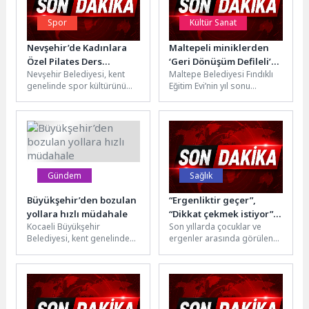
Spor
Kültür Sanat
Nevşehir’de Kadınlara
Maltepeli miniklerden
Özel Pilates Ders
‘Geri Dönüşüm Defileli’
Nevşehir Belediyesi, kent
Maltepe Belediyesi Fındıklı
Kayıtları Başladı
yıl sonu kutlaması
genelinde spor kültürünü
Eğitim Evi’nin yıl sonu
yaygınlaştırmak ve sağlıklı
kutlama programında “Geri
yaşamı teşvik etmek
Dönüşüm Defilesi”
amacıyla kadınlara yönelik...
düzenlendi. Öğrenciler, atık...
Gündem
Sağlık
Büyükşehir’den bozulan
“Ergenliktir geçer”,
yollara hızlı müdahale
“Dikkat çekmek istiyor”,
Kocaeli Büyükşehir
Son yıllarda çocuklar ve
“Her çocukta olur”
Belediyesi, kent genelinde
ergenler arasında görülen
demeyin!
altyapı sonrası bozulan
öfke patlamaları, akran
yolları hızla onararak ulaşım
zorbalığı, içe kapanma, riskli
konforunu artırıyor. Bu...
davranışlar...