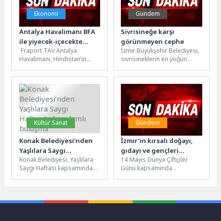
Ekonomi
Gündem
Antalya Havalimanı BFA
Sivrisineğe karşı
ile yiyecek-içecekte
görünmeyen cephe
Fraport TAV Antalya
İzmir Büyükşehir Belediyesi,
Avrupa’nın en iyisi
Havalimanı, Hindistan’ın
sivrisineklerin en yoğun
seçildi
Bangalore kentinde
üreme alanlarından biri olan
gerçekleştirilen ve havacılık
inşaat sahalarında düzenli
ile seyahat perakendeciliği
denetim yapıyor....
sektörünün en...
Kültür Sanat
Gündem
Konak Belediyesi’nden
İzmir’in kırsalı doğayı,
Yaşlılara Saygı
gıdayı ve gençleri
Konak Belediyesi, Yaşlılara
14 Mayıs Dünya Çiftçiler
Haftası’nda anlamlı
koruyarak kalkınacak
Saygı Haftası kapsamında
Günü kapsamında
buluşma
düzenlediği etkinlikle ileri
üreticilerin emeği ve kırsal
yaştaki bireylerin üretimlerini
kalkınmanın önemi bir kez
ve yeteneklerini sahneye...
daha...