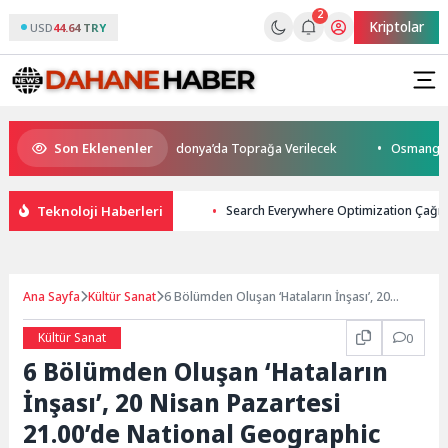
2
Kriptolar
USD
44.64 TRY
Son Eklenenler
atını Kaybetti: Kuzey Makedonya’da Toprağa Verilecek
Osmangazi’de G
Teknoloji Haberleri
Search Everywhere Optimization Çağı
Ana Sayfa
Kültür Sanat
6 Bölümden Oluşan ‘Hataların İnşası’, 20
Nisan Pazartesi 21.00’de National Geographic
Ekranlarında Başlıyor!
Kültür Sanat
0
6 Bölümden Oluşan ‘Hataların
İnşası’, 20 Nisan Pazartesi
21.00’de National Geographic