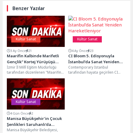
Benzer Yazılar
Kültür Sanat
Kültür Sanat
3 Ay Önce
21
4 Ay Önce
23
Maarifin Kalbinde Marifetli
CI Bloom 5. Edisyonuyla
Gençlik” Kortej Yürüyüşü
İstanbul’da Sanat Yeniden
İzmir İl Millî Eğitim Müdürlüğü
Contemporary Istanbul
Gerçekleştirildi
Hareketleniyor
tarafından düzenlenen "Maarifin
tarafından hayata geçirilen CI
Kalbinde Marifetli Gençlik" temalı
BLOOM’un 5. edisyonuna ilişkin
Kortej Yürüyüşü, Şehit...
program, katılımcı galeriler, özel
projeler...
Kültür Sanat
4 Gün Önce
2
Manisa Büyükşehir’in Çocuk
Şenlikleri Saruhanlı’da
Manisa Büyükşehir Belediyesi,
Yüzleri Gülümsetti