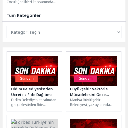
Çocuk Şenlikleri kapsamında
Saruhanlı’da düzenlediği
etkinliklerle çocukları eğlence dolu
Tüm Kategoriler
bir günle buluşturdu....
Gündem
Gündem
Didim Belediyesi’nden
Büyükşehir Vektörle
Ücretsiz Fide Dağıtımı
Mücadelesini Gece
Didim Belediyesi tarafından
Manisa Büyükşehir
Gündüz Sürdürüyor
gerçekleştirilen fide
Belediyesi, yaz aylarında
dağıtımında; belediyeye ait
halk sağlığını korumak ve
seralarda üretilen kabak,
haşere kaynaklı
patlıcan, salatalık, domates
olumsuzlukların önüne
ve...
geçmek amacıyla...