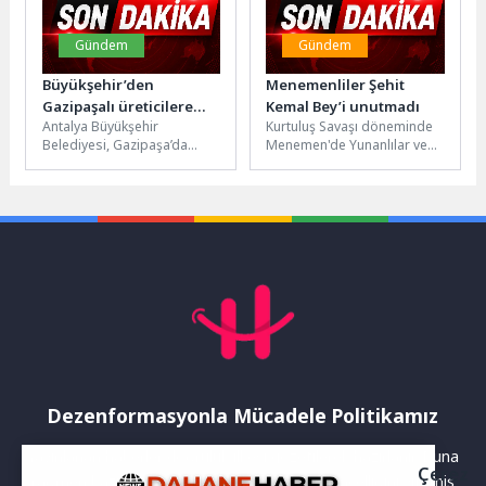
Gündem
Gündem
Büyükşehir’den
Menemenliler Şehit
Gazipaşalı üreticilere
Kemal Bey’i unutmadı
Antalya Büyükşehir
Kurtuluş Savaşı döneminde
naylon desteği
Belediyesi, Gazipaşa’da
Menemen'de Yunanlılar ve
geçtiğimiz aylarda etkili olan
yerli Rumlar tarafından
şiddetli fırtına ve dolu
katledilen Kaymakam Kemal
nedeniyle seralarında
Bey, şehadetinin 107....
maddi...
Dezenformasyonla Mücadele Politikamız
Yayınlanan haberler doğruluk ilkesi gözetilerek hazırlanır. Buna
Çerez
rağmen bazı içeriklerde eksik, hatalı veya güncelliğini yitirmiş