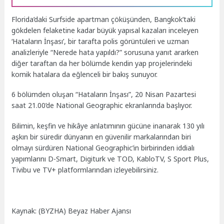
Florida’daki Surfside apartman çöküşünden, Bangkok’taki
gökdelen felaketine kadar büyük yapısal kazaları inceleyen
‘Hataların İnşası’, bir tarafta polis görüntüleri ve uzman
analizleriyle “Nerede hata yapıldı?” sorusuna yanıt ararken
diğer taraftan da her bölümde kendin yap projelerindeki
komik hatalara da eğlenceli bir bakış sunuyor.
6 bölümden oluşan “Hataların İnşası”, 20 Nisan Pazartesi
saat 21.00’de National Geographic ekranlarında başlıyor.
Bilimin, keşfin ve hikâye anlatımının gücüne inanarak 130 yılı
aşkın bir süredir dünyanın en güvenilir markalarından biri
olmayı sürdüren National Geographic’in birbirinden iddialı
yapımlarını D-Smart, Digiturk ve TOD, KabloTV, S Sport Plus,
Tivibu ve TV+ platformlarından izleyebilirsiniz.
Kaynak: (BYZHA) Beyaz Haber Ajansı