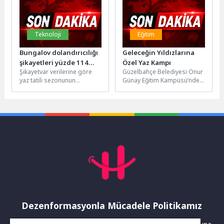
Teknoloji
Eğitim
Bungalov dolandırıcılığı
Geleceğin Yıldızlarına
şikayetleri yüzde 114
Özel Yaz Kampı
Şikayetvar verilerine göre
Güzelbahçe Belediyesi Onur
arttı
yaz tatili sezonunun
Günay Eğitim Kampüsü’nde,
başlamasıyla birlikte
yeni eğitim-öğretim yılında 5,
konaklama, ulaşım ve
6 ve 7’nci sınıfa başlayacak...
rezervasyon hizmetlerine
yönelik şikayetlerde...
Dezenformasyonla Mücadele Politikamız