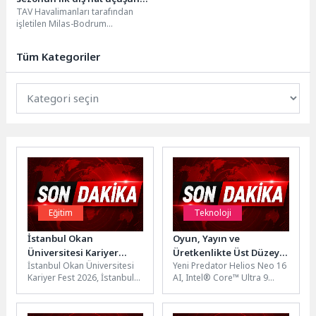
TAV Havalimanları tarafından
karşıladı
işletilen Milas-Bodrum
Havalimanı, Almanya
Frankfurt’dan gerçekleştirilen
Tüm Kategoriler
uçuşla yaz sezonuna giriş yaptı.
Bugün...
Eğitim
Teknoloji
İstanbul Okan
Oyun, Yayın ve
Üniversitesi Kariyer
Üretkenlikte Üst Düzey
İstanbul Okan Üniversitesi
Yeni Predator Helios Neo 16
Fest’e rekor katılım!
Deneyim: Predator
Kariyer Fest 2026, İstanbul
AI, Intel® Core™ Ultra 9
Helios Neo 16 AI
ve çevre illerden gelen 6000
275HX işlemci ve
lise öğrencisinin katılımıyla...
NVIDIA® GeForce RTX™
5070...