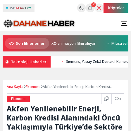
2
Kriptolar
USD
44.64 TRY
Son Eklenenler
n Kral Türkiye’nin ilk IMAX® animasyon filmi oluyor
M Lisa ve Dolu Ka
Teknoloji Haberleri
Siemens, Yapay Zekâ Destekli Kamera il
Ana Sayfa
Ekonomi
Akfen Yenilenebilir Enerji, Karbon Kredisi
Alanındaki Öncü Yaklaşımıyla Türkiye’de Sektöre
Yön Veren Şirketlerden Biri Oldu
Ekonomi
0
Akfen Yenilenebilir Enerji,
Karbon Kredisi Alanındaki Öncü
Yaklaşımıyla Türkiye’de Sektöre