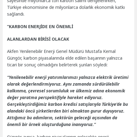
sayesinde milyonlarca ton karbon salımı dengelenirken,
Türkiye ekonomisine de milyonlarca dolarlık ekonomik katkı
sağlandı.
“KARBON ENERJİDE EN ÖNEMLİ
ALANLARDAN BİRİSİ OLACAK
Akfen Yenilenebilir Enerji Genel Müdürü Mustafa Kemal
Güngör, karbon piyasalarında elde edilen başarının yalnızca
ticari bir sonuç olmadığını belirterek şunları söyledi:
“Yenilenebilir enerji yatırımlarımızı yalnızca elektrik üretimi
olarak değerlendirmiyoruz. Aynı zamanda sürdürülebilir
kalkınma, çevresel sorumluluk ve ülkemiz adına ekonomik
değer yaratma perspektifiyle hareket ediyoruz.
Gerçekleştirdiğimiz karbon kredisi satışlarıyla Türkiye’de bu
alandaki öncü şirketlerden biri olmaktan gurur duyuyoruz.
Attığımız bu adımların, sektörün geleceği açısından da
önemli bir örnek oluşturduğuna inanıyoruz.”
Güngör ayrıca, karbon piyasalarının gelecekte enerji