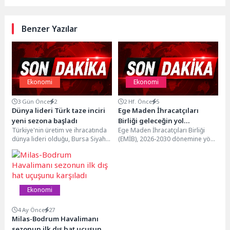
Benzer Yazılar
Ekonomi
Ekonomi
3 Gün Önce
2
2 Hf. Önce
5
Dünya lideri Türk taze inciri
Ege Maden İhracatçıları
yeni sezona başladı
Birliği geleceğin yol
Türkiye'nin üretim ve ihracatında
Ege Maden İhracatçıları Birliği
haritasını belirliyor
dünya lideri olduğu, Bursa Siyahı
(EMİB), 2026-2030 dönemine yön
incirin ve Sarılop taze incirin
verecek stratejik hedeflerini
ihracat...
belirlemek amacıyla EMİB 2026–
2030...
Ekonomi
4 Ay Önce
27
Milas-Bodrum Havalimanı
sezonun ilk dış hat uçuşunu