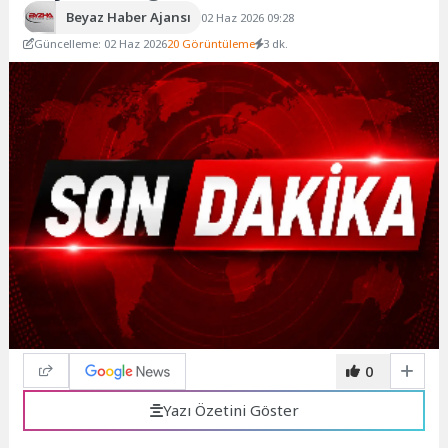
Beyaz Haber Ajansı
02 Haz 2026 09:28
Güncelleme: 02 Haz 2026
20 Görüntüleme
3 dk.
0
Yazı Özetini Göster