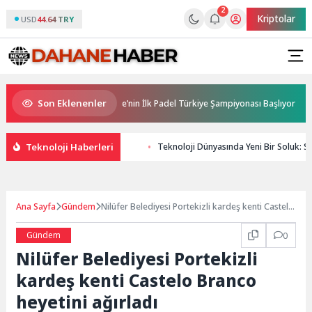
2
Kriptolar
USD
44.64 TRY
Son Eklenenler
a Sponsorluğunda Türkiye’nin İlk Padel Türkiye Şampiyonası Başlıyor
Teknoloji Haberleri
Teknoloji Dünyasında Yeni Bir Soluk: SE
Ana Sayfa
Gündem
Nilüfer Belediyesi Portekizli kardeş kenti Castelo
Branco heyetini ağırladı
Gündem
0
Nilüfer Belediyesi Portekizli
kardeş kenti Castelo Branco
heyetini ağırladı