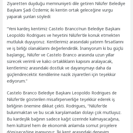
Ziyaretten duyduğu memnuniyeti dile getiren Nilüfer Belediye
Başkanı Şadi Özdemir, iki kentin ortak geleceğine vurgu
yaparak şunları söyledi:
“Yeni kardeş kentimiz Castelo Branco’nun Belediye Başkanı
Leopoldo Rodrigues ve heyetini Nilüfer’de konuk etmekten
mutluluk duyuyoruz. Kentlerimiz arasındaki yatırım fırsatlarını
ve iş birliği olanaklarını değerlendirdik. İnanıyorum ki bu güçlü
başlangıç, Nilüfer ve Castelo Branco arasında uzun yıllar
sürecek verimli ve kalıcı ortaklıkların kapısını aralayacak,
kentlerimiz arasındaki dostluk ve dayanışmayı daha da
güçlendirecektir. Kendilerine nazik ziyaretleri için teşekkür
ediyorum.”
Castelo Branco Belediye Başkanı Leopoldo Rodrigues de
Nilüfer’de gösterilen misafirperverliğe teşekkür ederek iş
birliğinin önemine dikkat çekti. Rodrigues, “Nilüfer’de
bulunmaktan ve bu sıcak karşılamadan dolayı çok mutluyuz.
Bu kardeşlik bağının sadece kağıt üzerinde kalmayacağına,
hem kültürel hem de ekonomik anlamda somut projelere
dönüşeceğine inanıyoruz. İki kent arasındaki deneyim