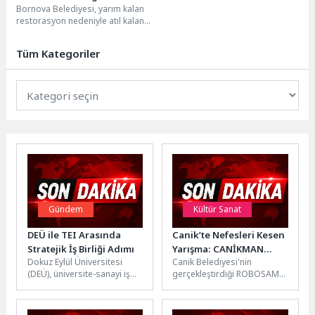
Bornova Belediyesi, yarım kalan
restorasyon nedeniyle atıl kalan
Paterson Köşkü çevresindeki
“Kedili Park” alanını temizleyerek...
Tüm Kategoriler
Gündem
Kültür Sanat
DEÜ ile TEI Arasında
Canik’te Nefesleri Kesen
Stratejik İş Birliği Adımı
Yarışma: CANİKMAN
Dokuz Eylül Üniversitesi
Canik Belediyesi'nin
Gençlerle Buluştu
(DEÜ), üniversite-sanayi iş
gerçekleştirdiği ROBOSAM
birliklerini güçlendirme
Robot Yarışması'nda
hedefi doğrultusunda
öğrenciler, tasarladıkları ve
önemli bir temasa daha
ürettikleri 258 robotla tozu