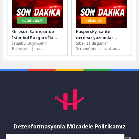
Kültür Sanat
Teknoloji
Giresun Sahnesinde
Kaspersky, sahte
İstanbul Rüzgarı: İki
ücretsiz yazılımlar
İstanbul Büyükşehir
Siber saldırganlar,
Oyun, Binlerce Alkış
aracılığıyla
Belediyesi Şehir
ScreenConnect uzaktan
ScreenConnect kullanan
Tiyatroları’nın sezon boyu
yönetim aracını tanınmış
geniş çaplı RAT
büyük ilgi gören oyunları
yazılımların resmi internet
kampanyasını ortaya
“Maviydi Bisikletim” ve
sitelerini taklit eden sahte
çıkardı
“Yenilmez”...
web...
Dezenformasyonla Mücadele Politikamız
Yayınlanan haberler doğruluk ilkesi gözetilerek hazırlanır. Buna