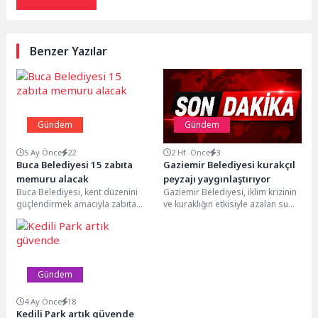
Benzer Yazılar
Gündem
Gündem
5 Ay Önce
22
2 Hf. Önce
3
Buca Belediyesi 15 zabıta
Gaziemir Belediyesi kurakçıl
memuru alacak
peyzajı yaygınlaştırıyor
Buca Belediyesi, kent düzenini
Gaziemir Belediyesi, iklim krizinin
güçlendirmek amacıyla zabıta
ve kuraklığın etkisiyle azalan su
kadrosunu genişletiyor. İlk kez
kaynaklarını korumak amacıyla
atanacak 15 zabıta memuru...
süs havuzlarında kurakçıl...
Gündem
4 Ay Önce
18
Kedili Park artık güvende