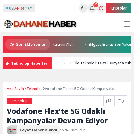
2
Kriptolar
USD
44.64 TRY
Son Eklenenler
eceğin Yüzücüleri Sertifikalarını Aldı
Bilgesu Erenus Son Yolculuğun
Teknoloji Haberleri
SEO ile Teknoloji: Dijital Dünyada Yüks
Ana Sayfa
Teknoloji
Vodafone Flex’te 5G Odaklı Kampanyalar
Devam Ediyor
Teknoloji
0
Vodafone Flex’te 5G Odaklı
Kampanyalar Devam Ediyor
Beyaz Haber Ajansı
15 Nis 2026 09:25