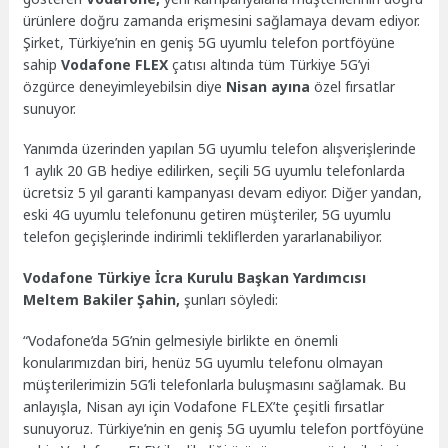
ürünlere doğru zamanda erişmesini sağlamaya devam ediyor.
Şirket, Türkiye’nin en geniş 5G uyumlu telefon portföyüne
sahip
Vodafone FLEX
çatısı altında tüm Türkiye 5G’yi
özgürce deneyimleyebilsin diye
Nisan ayına
özel fırsatlar
sunuyor.
Yanımda üzerinden yapılan 5G uyumlu telefon alışverişlerinde
1 aylık 20 GB hediye edilirken, seçili 5G uyumlu telefonlarda
ücretsiz 5 yıl garanti kampanyası devam ediyor. Diğer yandan,
eski 4G uyumlu telefonunu getiren müşteriler, 5G uyumlu
telefon geçişlerinde indirimli tekliflerden yararlanabiliyor.
Vodafone Türkiye İcra Kurulu Başkan Yardımcısı
Meltem Bakiler Şahin,
şunları söyledi:
“Vodafone’da 5G’nin gelmesiyle birlikte en önemli
konularımızdan biri, henüz 5G uyumlu telefonu olmayan
müşterilerimizin 5G’li telefonlarla buluşmasını sağlamak. Bu
anlayışla, Nisan ayı için Vodafone FLEX’te çeşitli fırsatlar
sunuyoruz. Türkiye’nin en geniş 5G uyumlu telefon portföyüne