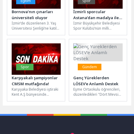
Eğitim
Spor
Bornova’nın çınarları
İzmirli sporcular
üniversiteli oluyor
Astana’dan madalya ile
İzmir’de düzenlenen 3. Yaş
İzmir Büyükşehir Belediyesi
döndü
Üniversitesi Şenliği’ne katılan
Spor Kulübü’nün milli
Bornova Belediyesi, "Sağlıklı
tekvandocuları Kaan Yelaldı
Yaş Alma Merkezi" ile
ve Zehra Gürbüz,
kurduğu...
Kazakistan’ın Astana
kentinde...
Spor
Gündem
Karşıyakalı şampiyonlar
Genç Yüreklerden
CMSM mutfağında!
LÖSEV’e Anlamlı Destek
Karşıyaka Belediyesi iştiraki
Eşme Ortaokulu öğrencileri,
Kent A.Ş bünyesinde
düzenledikleri "Dört Mevsim
faaliyetlerini sürdüren
Şiir Gecesi" ile sanatı iyilikle
Cordelion Mutfak Sanatları
buluşturdu. Geceden elde
Merkezi, İzmir Şampiyonu
edilen...
olan...