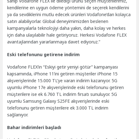
sahip Vodafone FLEX ile dilediği ürünü seçen müşterilerimiz,
kendilerine en uygun ödeme yöntemini de seçerek kendilerini
ya da sevdiklerini mutlu edecek ürünleri Vodafone’dan kolayca
satın alabiliyorlar. Global deneyimimizden beslenen
kampanyalarla teknolojiyi daha yakın, daha kolay ve herkes
için daha ulaşılabilir hale getiriyoruz. Herkesi Vodafone FLEX
avantajlarından yararlanmaya davet ediyoruz.”
Eski telefonunu getirene indirim
Vodafone FLEX’in “Eskiyi getir yeniyi götür” kampanyası
kapsamında, iPhone 11’ini getiren müşteriler iPhone 15
alışverişlerinde 15.000 TL’ye varan indirim kazanıyor. 5G
uyumlu iPhone 17e alışverişlerinde eski telefonunu getiren
müşterilere ise ek 6.760 TL indirim fırsatı sunuluyor. 5G
uyumlu Samsung Galaxy S25FE alışverişlerinde eski
telefonunu getiren müşterilere ek 3.000 TL indirim
sağlanıyor.
Bahar indirimleri başladı