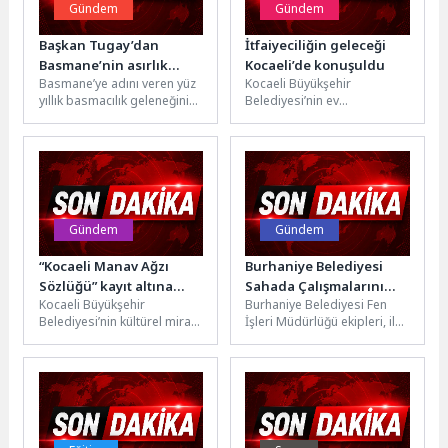
Gündem
Gündem
Başkan Tugay’dan
İtfaiyeciliğin geleceği
Basmane’nin asırlık
Kocaeli’de konuşuldu
Basmane’ye adını veren yüz
Kocaeli Büyükşehir
mirasına el izi
yıllık basmacılık geleneğinin
Belediyesi’nin ev
yaşatıldığı Basma Kalıp
sahipliğinde düzenlenen
Deneyim Atölyesi’ni ziyaret
“Türkiye İtfaiye Eğitim
eden İzmir...
Akademisi Kuruluş ve
Gelecek Vizyonu Çalıştayı”,...
Gündem
Gündem
“Kocaeli Manav Ağzı
Burhaniye Belediyesi
Sözlüğü” kayıt altına
Sahada Çalışmalarını
Kocaeli Büyükşehir
Burhaniye Belediyesi Fen
alınacak
Sürdürüyor
Belediyesi’nin kültürel miras
İşleri Müdürlüğü ekipleri, ilçe
çalışmaları kapsamında
genelinde bakım, onarım ve
hayata geçirdiği “Kocaeli
yol düzenleme çalışmalarını
Manav Ağzı Sözlüğü
aralıksız...
Projesi’nde” saha...