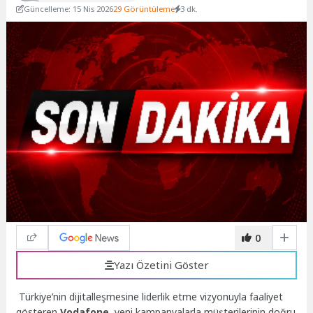
Güncelleme: 15 Nis 2026
29 Görüntüleme
3 dk.
0
Yazı Özetini Göster
Türkiye’nin dijitalleşmesine liderlik etme vizyonuyla faaliyet
gösteren
Vodafone,
yeni kampanyalarla müşterilerinin doğru