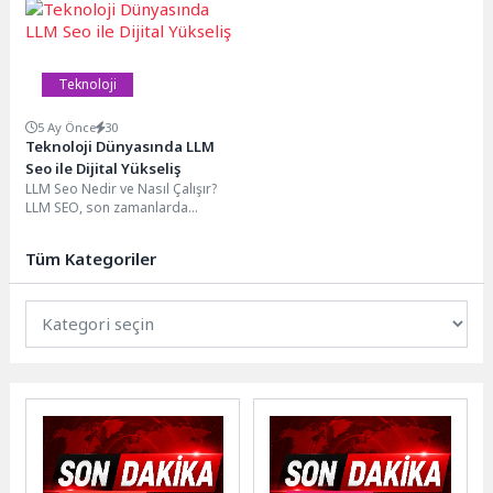
2026’da 5 Kat Arttı
işletmelere (KOBİ) yönelik
geçerek farklı ve ileri...
33.300’den fazla...
Teknoloji
5 Ay Önce
30
Teknoloji Dünyasında LLM
Seo ile Dijital Yükseliş
LLM Seo Nedir ve Nasıl Çalışır?
LLM SEO, son zamanlarda
popülerlik kazanan ve yapay
zeka...
Tüm Kategoriler