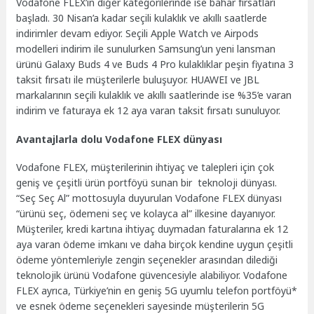
Vodafone FLEX’in diğer kategorilerinde ise bahar fırsatları
başladı. 30 Nisan’a kadar seçili kulaklık ve akıllı saatlerde
indirimler devam ediyor. Seçili Apple Watch ve Airpods
modelleri indirim ile sunulurken Samsung’un yeni lansman
ürünü Galaxy Buds 4 ve Buds 4 Pro kulaklıklar peşin fiyatına 3
taksit fırsatı ile müşterilerle buluşuyor. HUAWEI ve JBL
markalarının seçili kulaklık ve akıllı saatlerinde ise %35’e varan
indirim ve faturaya ek 12 aya varan taksit fırsatı sunuluyor.
Avantajlarla dolu Vodafone FLEX dünyası
Vodafone FLEX, müşterilerinin ihtiyaç ve talepleri için çok
geniş ve çeşitli ürün portföyü sunan bir teknoloji dünyası.
“Seç Seç Al” mottosuyla duyurulan Vodafone FLEX dünyası
“ürünü seç, ödemeni seç ve kolayca al” ilkesine dayanıyor.
Müşteriler, kredi kartına ihtiyaç duymadan faturalarına ek 12
aya varan ödeme imkanı ve daha birçok kendine uygun çeşitli
ödeme yöntemleriyle zengin seçenekler arasından dilediği
teknolojik ürünü Vodafone güvencesiyle alabiliyor. Vodafone
FLEX ayrıca, Türkiye’nin en geniş 5G uyumlu telefon portföyü*
ve esnek ödeme seçenekleri sayesinde müşterilerin 5G