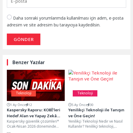
Daha sonraki yorumlarımda kullanılması için adım, e-posta
adresim ve site adresim bu tarayıcıya kaydedilsin.
GÖNDER
Benzer Yazılar
Teknoloji
Teknoloji
1 Ay Önce
12
5 Ay Önce
30
Kaspersky Raporu: KOBİ’leri
Yenilikçi Teknoloji ile Tanışın
Hedef Alan ve Yapay Zekâ
ve Öne Geçin!
Kaspersky güvenlik çözümleri*
Yenilikçi Teknoloji Nedir ve Nasıl
Servisi Süsü Verilen Kötü
Ocak-Nisan 2026 döneminde
Kullanılır? Yenilikçi teknoloji,
Amaçlı Yazılım Saldırıları
küçük ve orta büyüklükteki
geleneksel yöntemlerin ötesine