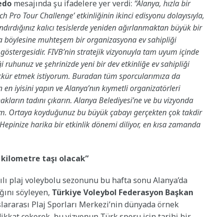
edo
mesajında şu ifadelere yer verdi:
“Alanya, hızla bir
ch Pro Tour Challenge’ etkinliğinin ikinci edisyonu dolayısıyla,
andırdığınız kalıcı tesislerde yeniden ağırlanmaktan büyük bir
ha böylesine muhteşem bir organizasyona ev sahipliği
göstergesidir. FIVB’nin stratejik vizyonuyla tam uyum içinde
iği ruhunuz ve şehrinizde yeni bir dev etkinliğe ev sahipliği
şekkür etmek istiyorum. Buradan tüm sporcularımıza da
en iyisini yapın ve Alanya’nın kıymetli organizatörleri
ların tadını çıkarın. Alanya Belediyesi’ne ve bu vizyonda
m. Ortaya koyduğunuz bu büyük çabayı gerçekten çok takdir
. Hepinize harika bir etkinlik dönemi diliyor, en kısa zamanda
n kilometre taşı olacak”
ılı plaj voleybolu sezonunu bu hafta sonu Alanya’da
ğını söyleyen,
Türkiye Voleybol Federasyon Başkan
lararası Plaj Sporları Merkezi’nin dünyada örnek
ikkat çekerek, bu vizyonun Türk sporu için tarihi bir