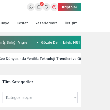
2
Kriptolar
Künye
Keşfet
Yazarlarımız
İletişim
 Vişne
Gözde Demirbilek, NR1 Magazin’de: ‘Son assolist ol
Seo Dünyasında Yenilik: Teknoloji Trendleri ve Güncel Gelişmeler
Tüm Kategoriler