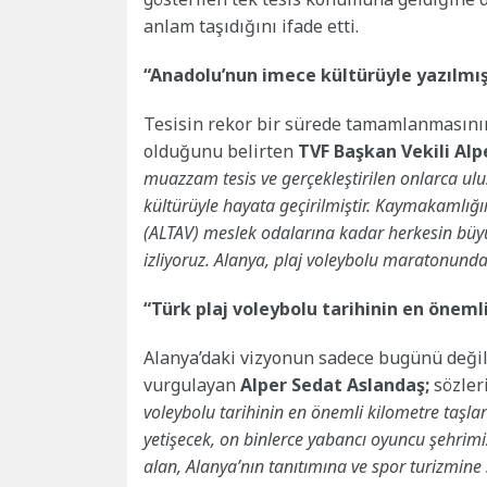
anlam taşıdığını ifade etti.
“Anadolu’nun imece kültürüyle yazılmış 
Tesisin rekor bir sürede tamamlanmasının
olduğunu belirten
TVF Başkan Vekili
Alp
muazzam tesis ve gerçekleştirilen onlarca ul
kültürüyle hayata geçirilmiştir. Kaymakamlı
(ALTAV) meslek odalarına kadar herkesin büyü
izliyoruz. Alanya, plaj voleybolu maratonunda 
“Türk plaj voleybolu tarihinin en öneml
Alanya’daki vizyonun sadece bugünü değil
vurgulayan
Alper Sedat Aslandaş;
sözler
voleybolu tarihinin en önemli kilometre taşla
yetişecek, on binlerce yabancı oyuncu şehrimiz
alan, Alanya’nın tanıtımına ve spor turizmine s