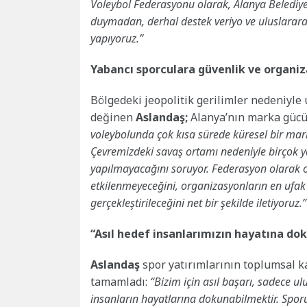
Voleybol Federasyonu olarak, Alanya Belediy
duymadan, derhal destek veriyo ve uluslarara
yapıyoruz.”
Yabancı sporculara güvenlik ve organi
Bölgedeki jeopolitik gerilimler nedeniyle 
değinen
Aslandaş;
Alanya’nın marka gücü
voleybolunda çok kısa sürede küresel bir m
Çevremizdeki savaş ortamı nedeniyle birçok ya
yapılmayacağını soruyor. Federasyon olarak o
etkilenmeyeceğini, organizasyonların en ufak 
gerçekleştirileceğini net bir şekilde iletiyoruz.”
“Asıl hedef insanlarımızın hayatına d
Aslandaş
spor yatırımlarının toplumsal ka
tamamladı:
“Bizim için asıl başarı, sadece 
insanların hayatlarına dokunabilmektir. Spor