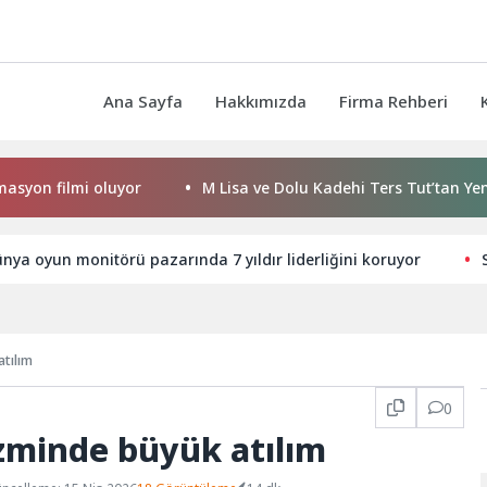
Ana Sayfa
Hakkımızda
Firma Rehberi
i oluyor
M Lisa ve Dolu Kadehi Ters Tut’tan Yeni İş Birliği:
ya oyun monitörü pazarında 7 yıldır liderliğini koruyor
tılım
0
zminde büyük atılım