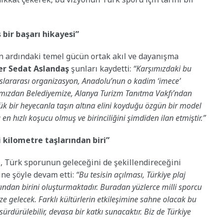
bir başarı hikayesi”
 ardındaki temel gücün ortak akıl ve dayanışma
er Sedat Aslandaş
şunları kaydetti:
“Karşımızdaki bu
uslararası organizasyon, Anadolu’nun o kadim ‘imece’
ğımızdan Belediyemize, Alanya Turizm Tanıtma Vakfı’ndan
k bir heyecanla taşın altına elini koyduğu özgün bir model
en hızlı koşucu olmuş ve birinciliğini şimdiden ilan etmiştir.”
i kilometre taşlarından biri”
, Türk sporunun geleceğini de şekillendireceğini
ine şöyle devam etti:
“Bu tesisin açılması, Türkiye plaj
rından birini oluşturmaktadır. Buradan yüzlerce milli sporcu
e gelecek. Farklı kültürlerin etkileşimine sahne olacak bu
ürdürülebilir, devasa bir katkı sunacaktır. Biz de Türkiye