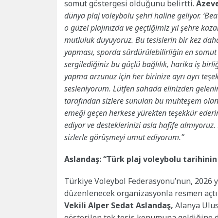
somut göstergesi olduğunu belirtti.
Azev
dünya plaj voleybolu şehri haline geliyor. ‘Bea
o güzel plajınızda ve geçtiğimiz yıl şehre kaz
mutluluk duyuyoruz. Bu tesislerin bir kez da
yapması, sporda sürdürülebilirliğin en somut 
sergilediğiniz bu güçlü bağlılık, harika iş birl
yapma arzunuz için her birinize ayrı ayrı te
sesleniyorum. Lütfen sahada elinizden gelenin 
tarafından sizlere sunulan bu muhteşem olanak
emeği geçen herkese yürekten teşekkür ederi
ediyor ve desteklerinizi asla hafife almıyoruz
sizlerle görüşmeyi umut ediyorum.”
Aslandaş: “Türk plaj voleybolu tarihini
Türkiye Voleybol Federasyonu’nun, 2026 y
düzenlenecek organizasyonla resmen açtı
Vekili Alper Sedat Aslandaş,
Alanya Ulus
gösterilen tek tesis konumuna geldiğine d