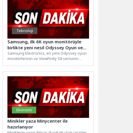
Teknoloji
Samsung, ilk 6K oyun monitörüyle
birlikte yeni nesil Odyssey Oyun ve
ViewFinity monitörlerini tanıttı
Samsung Electronics, en yeni Odyssey oyun
monitörlerinin ve ViewFinity S8 serisinin
dünya çapında satışa sunulduğunu...
Ekonomi
Minikler yaza Minycenter ile
hazırlanıyor
Miniklerin yazın ihtiyaç duyduğu tüm ürünler