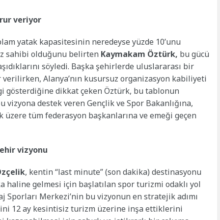
rur veriyor
toplam yatak kapasitesinin neredeyse yüzde 10’unu
söz sahibi olduğunu belirten
Kaymakam Öztürk,
bu gücü
şıdıklarını söyledi. Başka şehirlerde uluslararası bir
verilirken, Alanya’nın kusursuz organizasyon kabiliyeti
gi gösterdiğine dikkat çeken Öztürk, bu tablonun
 bu vizyona destek veren Gençlik ve Spor Bakanlığına,
k üzere tüm federasyon başkanlarına ve emeği geçen
ehir vizyonu
zçelik
, kentin “last minute” (son dakika) destinasyonu
 haline gelmesi için başlatılan spor turizmi odaklı yol
laj Sporları Merkezi’nin bu vizyonun en stratejik adımı
ni 12 ay kesintisiz turizm üzerine inşa ettiklerini