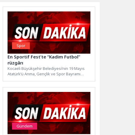
Spor
En Sportif Fest’te “Kadim Futbol”
rüzgârı
Kocaeli Büyükşehir Belediyesi’nin 19 Mayıs
Atatürk’ü Anma, Gençlik ve Spor Bayramı
kapsamında düzenlediği EnFest, bu...
Gündem