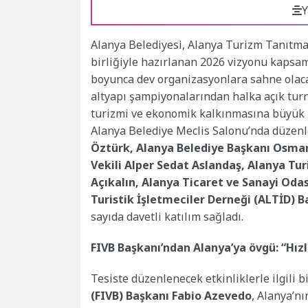
Y
Alanya Belediyesi, Alanya Turizm Tanıtma
birliğiyle hazırlanan 2026 vizyonu kapsam
boyunca dev organizasyonlara sahne olacak
altyapı şampiyonalarından halka açık tu
turizmi ve ekonomik kalkınmasına büyük 
Alanya Belediye Meclis Salonu’nda düze
Öztürk, Alanya Belediye Başkanı Osman
Vekili Alper Sedat Aslandaş, Alanya T
Açıkalın, Alanya Ticaret ve Sanayi Oda
Turistik İşletmeciler Derneği (ALTİD)
sayıda davetli katılım sağladı.
FIVB Başkanı’ndan Alanya’ya övgü: “Hızla
Tesiste düzenlenecek etkinliklerle ilgili
(FIVB) Başkanı Fabio Azevedo
, Alanya’n