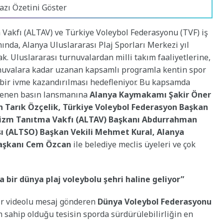
azı Özetini Göster
 Vakfı (ALTAV) ve Türkiye Voleybol Federasyonu (TVF) iş
ında, Alanya Uluslararası Plaj Sporları Merkezi yıl
. Uluslararası turnuvalardan milli takım faaliyetlerine,
rnuvalara kadar uzanan kapsamlı programla kentin spor
bir ivme kazandırılması hedefleniyor. Bu kapsamda
nlenen basın lansmanına
Alanya Kaymakamı Şakir Öner
 Tarık Özçelik, Türkiye Voleybol Federasyon Başkan
urizm Tanıtma Vakfı (ALTAV) Başkanı Abdurrahman
sı (ALTSO) Başkan Vekili Mehmet Kural, Alanya
 Başkanı Cem Özcan
ile belediye meclis üyeleri ve çok
 bir dünya plaj voleybolu şehri haline geliyor”
 bir videolu mesaj gönderen
Dünya Voleybol Federasyonu
ın sahip olduğu tesisin sporda sürdürülebilirliğin en