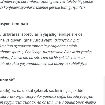
esi’nden veya kurumlarımızdan gelen her talebe hiç şüphe
sı konfederasyonlar nezdinde gerekli tüm girişimleri
zasyon teminatı
uluslararası sporcuların yaşadığı endişelere de
ne ve güvenliğine vurgu yaptı:
“Alanya’nın plaj
arka olma aşamasını tamamlayacağından eminiz.
bancı sporcu, ‘Challenge’ turnuvasının Alanya’da yapılıp
nlara; Alanya’nın bu süreçten hiçbir şekilde olumsuz
bir aksaklık yaşanmadan, en üst düzey ev sahipliğiyle
okunmak”
rşılığına da dikkat çekerek sözlerini şu şekilde
uluslararası organizasyonlar yapmak değil, burada yaşayan
un yaygınlaşmasındaki en önemli unsur budur. Spor, Alanya