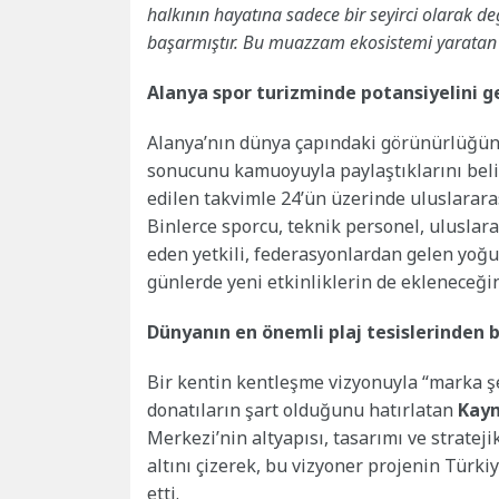
halkının hayatına sadece bir seyirci olarak de
başarmıştır. Bu muazzam ekosistemi yaratan
Alanya spor turizminde potansiyelini 
Alanya’nın dünya çapındaki görünürlüğünü
sonucunu kamuoyuyla paylaştıklarını bel
edilen takvimle 24’ün üzerinde uluslararas
Binlerce sporcu, teknik personel, uluslar
eden yetkili, federasyonlardan gelen yo
günlerde yeni etkinliklerin de ekleneceğin
Dünyanın en önemli plaj tesislerinden b
Bir kentin kentleşme vizyonuyla “marka şeh
donatıların şart olduğunu hatırlatan
Kay
Merkezi’nin altyapısı, tasarımı ve stratej
altını çizerek, bu vizyoner projenin Türki
etti.