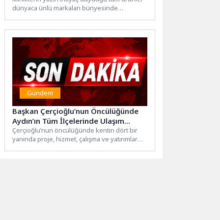
dünyaca ünlü markaları bünyesinde
bulunduran Minycenter’da miniklerle
buluşuyor.Yazın enerjisini...
Gündem
Başkan Çerçioğlu’nun Öncülüğünde
Aydın’ın Tüm İlçelerinde Ulaşım
Yatırımları Sürüyor
Çerçioğlu’nun öncülüğünde kentin dört bir
yanında proje, hizmet, çalışma ve yatırımlar
Aydınlılar ile buluşturulmaya devam...