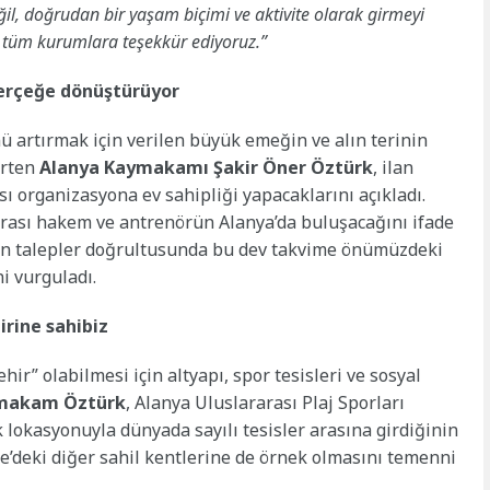
ğil, doğrudan bir yaşam biçimi ve aktivite olarak girmeyi
 tüm kurumlara teşekkür ediyoruz.”
gerçeğe dönüştürüyor
 artırmak için verilen büyük emeğin ve alın terinin
irten
Alanya Kaymakamı Şakir Öner Öztürk
, ilan
ı organizasyona ev sahipliği yapacaklarını açıkladı.
arası hakem ve antrenörün Alanya’da buluşacağını ifade
ğun talepler doğrultusunda bu dev takvime önümüzdeki
i vurguladı.
irine sahibiz
ir” olabilmesi için altyapı, spor tesisleri ve sosyal
makam Öztürk
, Alanya Uluslararası Plaj Sporları
ik lokasyonuyla dünyada sayılı tesisler arasına girdiğinin
ye’deki diğer sahil kentlerine de örnek olmasını temenni