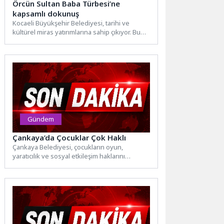
Örcün Sultan Baba Türbesi’ne
kapsamlı dokunuş
Kocaeli Büyükşehir Belediyesi, tarihi ve
kültürel miras yatırımlarına sahip çıkıyor. Bu
kapsamda Gölcük’te bulunan Örcün...
Gündem
Çankaya’da Çocuklar Çok Haklı
Çankaya Belediyesi, çocukların oyun,
yaratıcılık ve sosyal etkileşim haklarını
desteklemek amacıyla yaz boyunca farklı
parklarda...