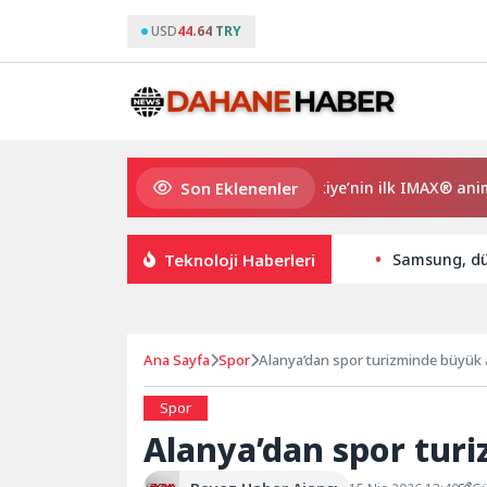
USD
44.64 TRY
Son Eklenenler
Gupi ve Gülmeyen Kral Türkiye’nin ilk IMAX® animasyon film
Teknoloji Haberleri
Samsung, dün
Ana Sayfa
Spor
Alanya’dan spor turizminde büyük a
Spor
Alanya’dan spor turi